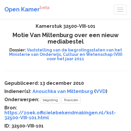
beta
Open Kamer
Kamerstuk 32500-VIII-101
Motie Van Miltenburg over een nieuw
mediabestel
Dossier:
Vaststelling van de begrotingsstaten van het
Ministerie van Onderwijs, Cultuur en Wetenschap (VIII)
voor het jaar 2011
Gepubliceerd: 13 december 2010
Indiener(s):
Anouchka van Miltenburg
(
VVD
)
Onderwerpen:
begroting
financiën
Bron:
https://zoek.officielebekendmakingen.nl/kst-
32500-VIII-101.html
ID: 32500-VIII-101