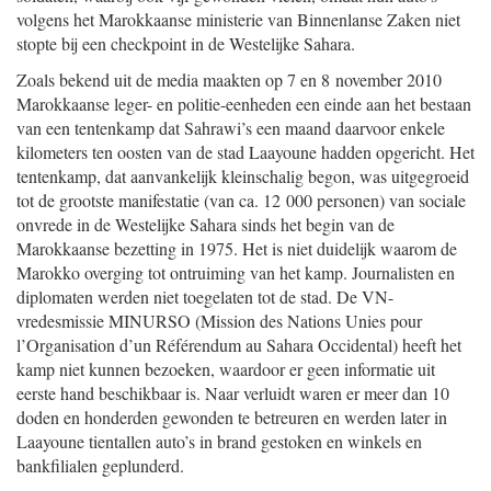
volgens het Marokkaanse ministerie van Binnenlanse Zaken niet
stopte bij een checkpoint in de Westelijke Sahara.
Zoals bekend uit de media maakten op 7 en 8 november 2010
Marokkaanse leger- en politie-eenheden een einde aan het bestaan
van een tentenkamp dat Sahrawi’s een maand daarvoor enkele
kilometers ten oosten van de stad Laayoune hadden opgericht. Het
tentenkamp, dat aanvankelijk kleinschalig begon, was uitgegroeid
tot de grootste manifestatie (van ca. 12 000 personen) van sociale
onvrede in de Westelijke Sahara sinds het begin van de
Marokkaanse bezetting in 1975. Het is niet duidelijk waarom de
Marokko overging tot ontruiming van het kamp. Journalisten en
diplomaten werden niet toegelaten tot de stad. De VN-
vredesmissie MINURSO (Mission des Nations Unies pour
l’Organisation d’un Référendum au Sahara Occidental) heeft het
kamp niet kunnen bezoeken, waardoor er geen informatie uit
eerste hand beschikbaar is. Naar verluidt waren er meer dan 10
doden en honderden gewonden te betreuren en werden later in
Laayoune tientallen auto’s in brand gestoken en winkels en
bankfilialen geplunderd.