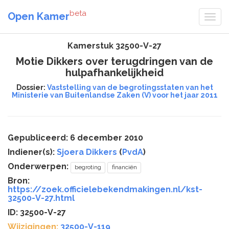
beta
Open Kamer
Kamerstuk 32500-V-27
Motie Dikkers over terugdringen van de
hulpafhankelijkheid
Dossier:
Vaststelling van de begrotingsstaten van het
Ministerie van Buitenlandse Zaken (V) voor het jaar 2011
Gepubliceerd: 6 december 2010
Indiener(s):
Sjoera Dikkers
(
PvdA
)
Onderwerpen:
begroting
financiën
Bron:
https://zoek.officielebekendmakingen.nl/kst-
32500-V-27.html
ID: 32500-V-27
Wijzigingen:
32500-V-119