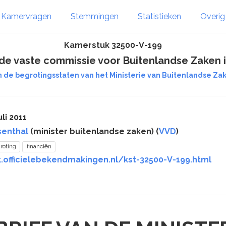
Kamervragen
Stemmingen
Statistieken
Overi
Kamerstuk 32500-V-199
 de vaste commissie voor Buitenlandse Zaken
n de begrotingsstaten van het Ministerie van Buitenlandse Zake
li 2011
senthal
(minister buitenlandse zaken) (
VVD
)
roting
financiën
k.officielebekendmakingen.nl/kst-32500-V-199.html