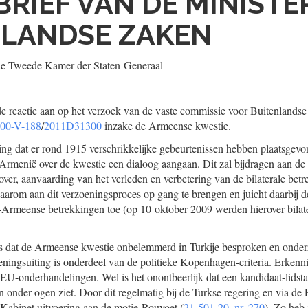
BRIEF VAN DE MINISTE
NLANDSE ZAKEN
de Tweede Kamer der Staten-Generaal
 de reactie aan op het verzoek van de vaste commissie voor Buitenlands
500-V-188
/
2011D31300
inzake de Armeense kwestie.
ng dat er rond 1915 verschrikkelijke gebeurtenissen hebben plaatsgevo
n Armenië over de kwestie een dialoog aangaan. Dit zal bijdragen aan d
rover, aanvaarding van het verleden en verbetering van de bilaterale bet
daarom aan dit verzoeningsproces op gang te brengen en juicht daarbij d
-Armeense betrekkingen toe (op 10 oktober 2009 werden hierover bilate
ts dat de Armeense kwestie onbelemmerd in Turkije besproken en onde
ningsuiting is onderdeel van de politieke Kopenhagen-criteria. Erken
 EU-onderhandelingen. Wel is het onontbeerlijk dat een kandidaat-lidsta
n onder ogen ziet. Door dit regelmatig bij de Turkse regering en via de
et Kabinet uitvoering aan de motie-Rouvoet (
21 501-20, nr. 270
). Zo heb 