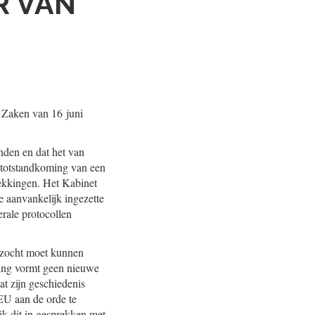
R VAN
e Zaken van 16 juni
nden en dat het van
e totstandkoming van een
rekkingen. Het Kabinet
e aanvankelijk ingezette
rale protocollen
rzocht moet kunnen
ning vormt geen nieuwe
at zijn geschiedenis
 EU aan de orde te
ik dit in gesprekken met