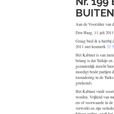
Nr. 199
BUITE
Aan de Voorzitter van 
Den Haag, 11 juli 2011
Graag bied ik u hierbij
2011 met kenmerk
32 
Het Kabinet is van meni
belang is dat Turkije e
gezamenlijk inzicht hie
moedigt beide partijen 
toenadering in de Turks
getekend).
Het Kabinet vindt voor
worden. Vrijheid van me
eis of voorwaarde in de
verwerkt en zijn verlede
blijven stellen, geeft h