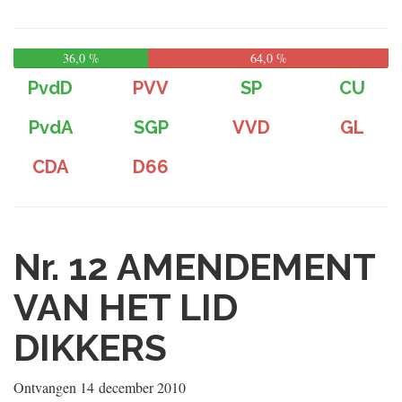
36,0 %
64,0 %
PvdD
PVV
SP
CU
PvdA
SGP
VVD
GL
CDA
D66
Nr. 12
AMENDEMENT
VAN HET LID
DIKKERS
Ontvangen
14 december 2010