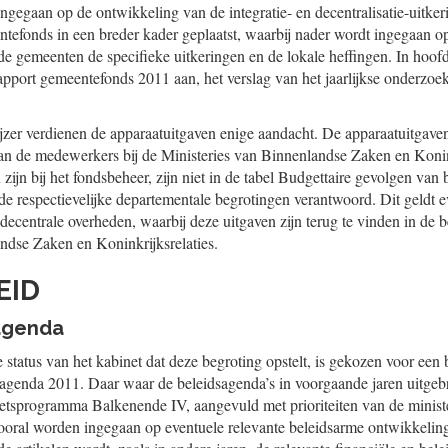
ngegaan op de ontwikkeling van de integratie- en decentralisatie-uitker
ntefonds in een breder kader geplaatst, waarbij nader wordt ingegaan o
 gemeenten de specifieke uitkeringen en de lokale heffingen. In hoofds
port gemeentefonds 2011 aan, het verslag van het jaarlijkse onderzoek
ijzer verdienen de apparaatuitgaven enige aandacht. De apparaatuitgaven
an de medewerkers bij de Ministeries van Binnenlandse Zaken en Konink
zijn bij het fondsbeheer, zijn niet in de tabel Budgettaire gevolgen va
e respectievelijke departementale begrotingen verantwoord. Dit geldt e
decentrale overheden, waarbij deze uitgaven zijn terug te vinden in de 
ndse Zaken en Koninkrijksrelaties.
EID
sagenda
 status van het kabinet dat deze begroting opstelt, is gekozen voor een
sagenda 2011. Daar waar de beleidsagenda’s in voorgaande jaren uitgeb
inetsprogramma Balkenende IV, aangevuld met prioriteiten van de minister
vooral worden ingegaan op eventuele relevante beleidsarme ontwikkeling