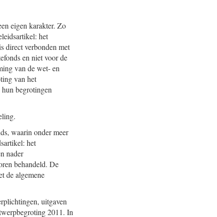
en eigen karakter. Zo
eidsartikel: het
is direct verbonden met
tefonds en niet voor de
eming van de wet- en
ting van het
 hun begrotingen
ling.
nds, waarin onder meer
artikel: het
en nader
toren behandeld. De
met de algemene
rplichtingen, uitgaven
twerpbegroting 2011. In