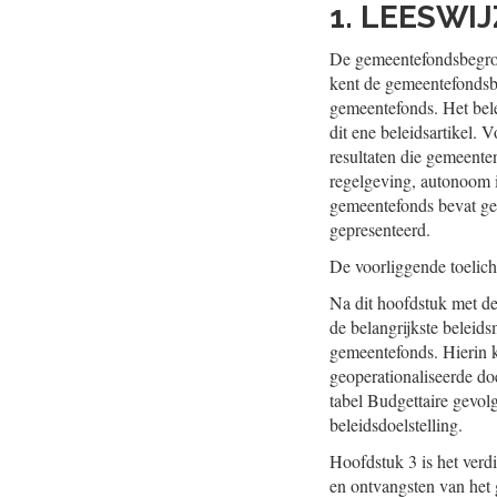
1. LEESWI
De gemeentefondsbegroti
kent de gemeentefondsbeg
gemeentefonds. Het bele
dit ene beleidsartikel.
resultaten die gemeente
regelgeving, autonoom i
gemeentefonds bevat ge
gepresenteerd.
De voorliggende toelich
Na dit hoofdstuk met de
de belangrijkste beleid
gemeentefonds. Hierin 
geoperationaliseerde do
tabel Budgettaire gevol
beleidsdoelstelling.
Hoofdstuk 3 is het verd
en ontvangsten van het