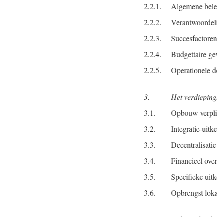
2.2.1.
Algemene belei
2.2.2.
Verantwoordeli
2.2.3.
Succesfactoren
2.2.4.
Budgettaire ge
2.2.5.
Operationele d
3.
Het verdieping
3.1.
Opbouw verplic
3.2.
Integratie-uitk
3.3.
Decentralisatie
3.4.
Financieel ove
3.5.
Specifieke uit
3.6.
Opbrengst loka