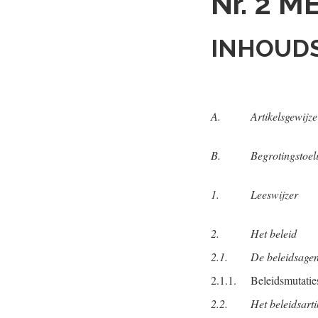
Nr. 2
ME
INHOUD
A.
Artikelsgewijze
B.
Begrotingstoel
1.
Leeswijzer
2.
Het beleid
2.1.
De beleidsage
2.1.1.
Beleidsmutatie
2.2.
Het beleidsarti