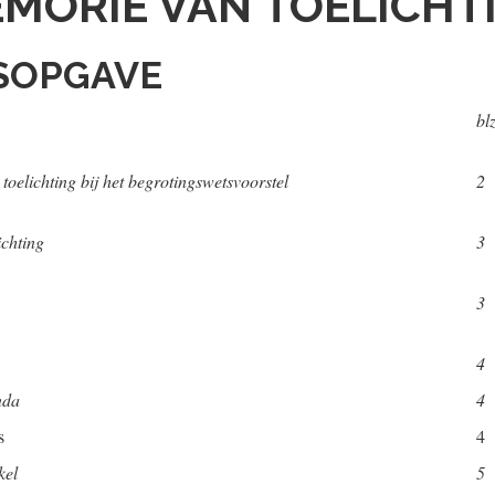
MORIE VAN TOELICHT
SOPGAVE
blz
 toelichting bij het begrotingswetsvoorstel
2
ichting
3
3
4
nda
4
s
4
kel
5