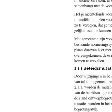
financiële zin raken. In 
samenhangt met de voo
Het gemeentefonds voor
financiële middelen voo
zo te verdelen, dat gem
gelijke lasten te kunnen
Met gemeenten zijn voo
bestaande normeringssyst
plaats daarvan is er me
overeengekomen; deze is
komen te vervallen.
2.1.1.
Beleidsmutat
Door wijzigingen in bel
van taken bij gemeenten
2.1.1. worden de mutati
van de beleidsmatige mu
de stand ontwerpbegrot
mutaties worden in het v
begrotingsstuk.