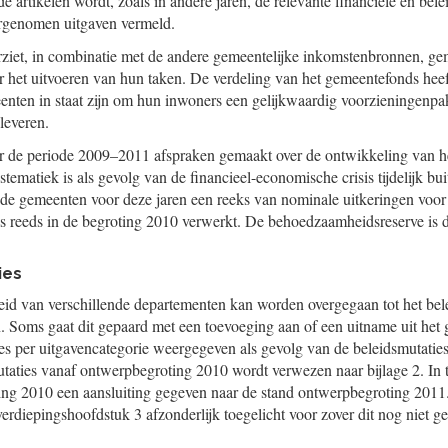
de artikelen wordt, zoals in andere jaren, de relevante financiële en bele
rgenomen uitgaven vermeld.
ziet, in combinatie met de andere gemeentelijke inkomstenbronnen, g
r het uitvoeren van hun taken. De verdeling van het gemeentefonds heef
eenten in staat zijn om hun inwoners een gelijkwaardig voorzieningenpa
 leveren.
r de periode 2009–2011 afspraken gemaakt over de ontwikkeling van 
ematiek is als gevolg van de financieel-economische crisis tijdelijk bui
t de gemeenten voor deze jaren een reeks van nominale uitkeringen voo
 reeds in de begroting 2010 verwerkt. De behoedzaamheidsreserve is daa
ies
eid van verschillende departementen kan worden overgegaan tot het bel
. Soms gaat dit gepaard met een toevoeging aan of een uitname uit het 
es per uitgavencategorie weergegeven als gevolg van de beleidsmutaties
taties vanaf ontwerpbegroting 2010 wordt verwezen naar bijlage 2. In t
ing 2010 een aansluiting gegeven naar de stand ontwerpbegroting 201
erdiepingshoofdstuk 3 afzonderlijk toegelicht voor zover dit nog niet ge