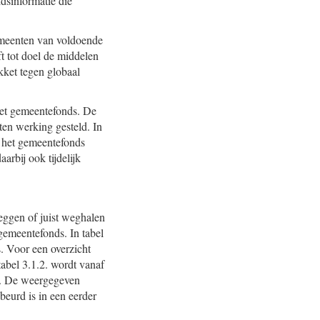
idsinformatie die
emeenten van voldoende
t tot doel de middelen
kket tegen globaal
het gemeentefonds. De
ten werking gesteld. In
r het gemeentefonds
rbij ook tijdelijk
eggen of juist weghalen
gemeentefonds. In tabel
. Voor een overzicht
abel 3.1.2. wordt vanaf
1. De weergegeven
beurd is in een eerder