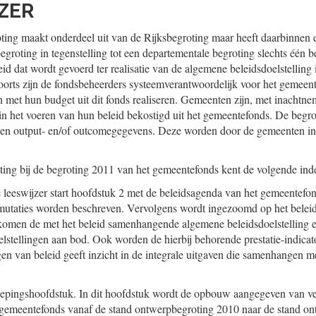
JZER
ng maakt onderdeel uit van de Rijksbegroting maar heeft daarbinnen e
roting in tegenstelling tot een departementale begroting slechts één bel
id dat wordt gevoerd ter realisatie van de algemene beleidsdoelstelling 
 Voorts zijn de fondsbeheerders systeemverantwoordelijk voor het gemeen
n met hun budget uit dit fonds realiseren. Gemeenten zijn, met inachtn
n het voeren van hun beleid bekostigd uit het gemeentefonds. De begro
en output- en/of outcomegegevens. Deze worden door de gemeenten in
ting bij de begroting 2011 van het gemeentefonds kent de volgende inde
 leeswijzer start hoofdstuk 2 met de beleidsagenda van het gemeentefo
smutaties worden beschreven. Vervolgens wordt ingezoomd op het beleids
komen de met het beleid samenhangende algemene beleidsdoelstelling 
elstellingen aan bod. Ook worden de hierbij behorende prestatie-indica
gen van beleid geeft inzicht in de integrale uitgaven die samenhangen 
iepingshoofdstuk. In dit hoofdstuk wordt de opbouw aangegeven van ve
 gemeentefonds vanaf de stand ontwerpbegroting 2010 naar de stand on