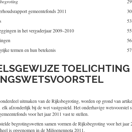
 begroting
29
erhoudsrapport gemeentefonds 2011
30
s
53
eggingen in het vergaderjaar 2009–2010
55
tingen
56
grijke termen en hun betekenis
57
KELSGEWIJZE TOELICHTING 
INGSWETSVOORSTEL
 onderdeel uitmaken van de Rijksbegroting, worden op grond van artikel
elk afzonderlijk bij de wet vastgesteld. Het onderhavige wetsvoorstel s
gemeentefonds voor het jaar 2011 vast te stellen.
estelde begrotingswetten samen vormen de Rijksbegroting voor het jaar 2
eheel is opgenomen in de Miljoenennota 2011.