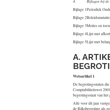
4.
Bijlagen bij de
Bijlage 1
Periodiek Ond
Bijlage 2
Beleidsmutatie
Bijlage 3
Moties en toez
Bijlage 4
Lijst met afkor
Bijlage 5
Lijst met belan
A. ARTI
BEGROT
Wetsartikel 1
De begrotingsstaten die
Comptabiliteitswet 2001 
begrotingsstaat van het 
Alle voor dit jaar vastg
de Rijksbegroting als g