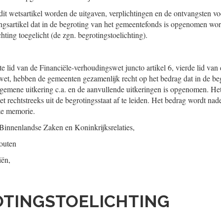
dit wetsartikel worden de uitgaven, verplichtingen en de ontvangsten vo
ingsartikel dat in de begroting van het gemeentefonds is opgenomen wor
ting toegelicht (de zgn. begrotingstoelichting).
ste lid van de Financiële-verhoudingswet juncto artikel 6, vierde lid va
et, hebben de gemeenten gezamenlijk recht op het bedrag dat in de begr
lgemene uitkering c.a. en de aanvullende uitkeringen is opgenomen. Het 
t rechtstreeks uit de begrotingsstaat af te leiden. Het bedrag wordt na
ze memorie.
 Binnenlandse Zaken en Koninkrijksrelaties,
houten
iën,
OTINGSTOELICHTING