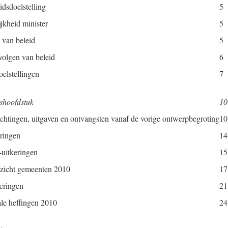
dsdoelstelling
5
jkheid minister
5
 van beleid
5
volgen van beleid
6
oelstellingen
7
shoofdstuk
10
htingen, uitgaven en ontvangsten vanaf de vorige ontwerpbegroting
10
eringen
14
-uitkeringen
15
rzicht gemeenten 2010
17
keringen
21
le heffingen 2010
24