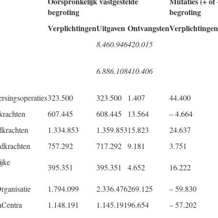
Oorspronkelijk vastgestelde
Mutaties (+ of 
begroting
begroting
Verplichtingen
Uitgaven
Ontvangsten
Verplichtingen
8.460.946
420.015
6.886.108
410.406
ersingsoperaties
323.500
323.500
1.407
44.400
krachten
607.445
608.445
13.564
– 4.664
dkrachten
1.334.853
1.359.853
15.823
24.637
dkrachten
757.292
717.292
9.181
3.751
jke
395.351
395.351
4.652
16.222
rganisatie
1.794.099
2.336.476
269.125
– 59.830
Centra
1.148.191
1.145.191
96.654
– 57.202