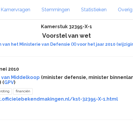
Kamervragen
Stemmingen
Statistieken
Overi
Kamerstuk 32395-X-1
Voorstel van wet
 van het Ministerie van Defensie (X) voor het jaar 2010 (wij
mei 2010
 van Middelkoop
(minister defensie, minister binnenl
 (
GPV
)
roting
financiën
.officielebekendmakingen.nl/kst-32395-X-1.html