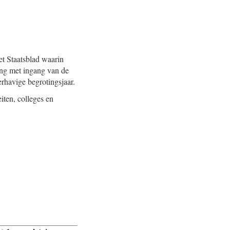
et Staatsblad waarin
king met ingang van de
erhavige begrotingsjaar.
eiten, colleges en