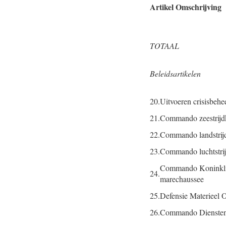
Artikel Omschrijving
TOTAAL
Beleidsartikelen
20.
Uitvoeren crisisbehe
21.
Commando zeestrijd
22.
Commando landstrij
23.
Commando luchtstrij
Commando Koninkli
24.
marechaussee
25.
Defensie Materieel O
26.
Commando Diensten