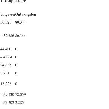
-) 1e suppletoire
Uitgaven
Ontvangsten
50.321
80.344
– 32.686
80.344
44.400
0
– 4.664
0
24.637
0
3.751
0
16.222
0
– 59.830
78.059
– 57.202
2.285