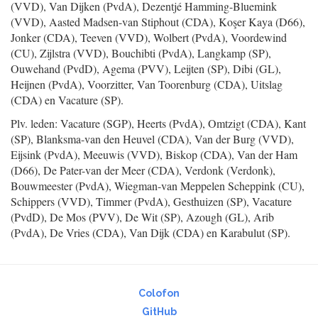
(VVD), Van Dijken (PvdA), Dezentjé Hamming-Bluemink
(VVD), Aasted Madsen-van Stiphout (CDA), Koşer Kaya (D66),
Jonker (CDA), Teeven (VVD), Wolbert (PvdA), Voordewind
(CU), Zijlstra (VVD), Bouchibti (PvdA), Langkamp (SP),
Ouwehand (PvdD), Agema (PVV), Leijten (SP), Dibi (GL),
Heijnen (PvdA), Voorzitter, Van Toorenburg (CDA), Uitslag
(CDA) en Vacature (SP).
Plv. leden: Vacature (SGP), Heerts (PvdA), Omtzigt (CDA), Kant
(SP), Blanksma-van den Heuvel (CDA), Van der Burg (VVD),
Eijsink (PvdA), Meeuwis (VVD), Biskop (CDA), Van der Ham
(D66), De Pater-van der Meer (CDA), Verdonk (Verdonk),
Bouwmeester (PvdA), Wiegman-van Meppelen Scheppink (CU),
Schippers (VVD), Timmer (PvdA), Gesthuizen (SP), Vacature
(PvdD), De Mos (PVV), De Wit (SP), Azough (GL), Arib
(PvdA), De Vries (CDA), Van Dijk (CDA) en Karabulut (SP).
Colofon
GitHub