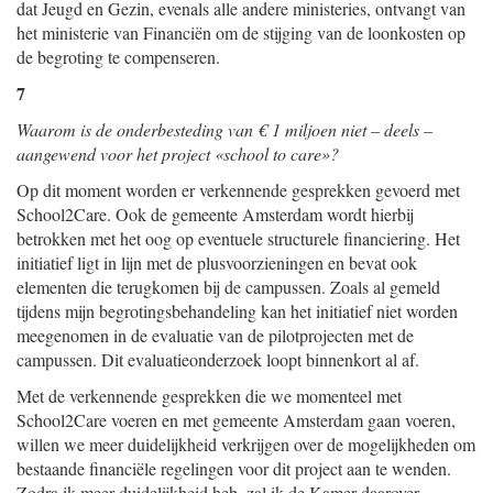
dat Jeugd en Gezin, evenals alle andere ministeries, ontvangt van
het ministerie van Financiën om de stijging van de loonkosten op
de begroting te compenseren.
7
Waarom is de onderbesteding van € 1 miljoen niet – deels –
aangewend voor het project «school to care»?
Op dit moment worden er verkennende gesprekken gevoerd met
School2Care. Ook de gemeente Amsterdam wordt hierbij
betrokken met het oog op eventuele structurele financiering. Het
initiatief ligt in lijn met de plusvoorzieningen en bevat ook
elementen die terugkomen bij de campussen. Zoals al gemeld
tijdens mijn begrotingsbehandeling kan het initiatief niet worden
meegenomen in de evaluatie van de pilotprojecten met de
campussen. Dit evaluatieonderzoek loopt binnenkort al af.
Met de verkennende gesprekken die we momenteel met
School2Care voeren en met gemeente Amsterdam gaan voeren,
willen we meer duidelijkheid verkrijgen over de mogelijkheden om
bestaande financiële regelingen voor dit project aan te wenden.
Zodra ik meer duidelijkheid heb, zal ik de Kamer daarover