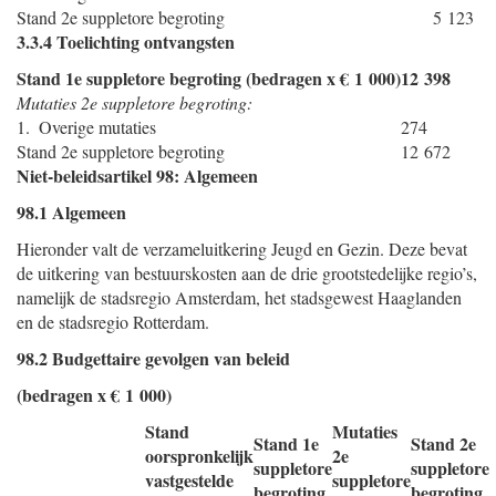
Stand 2e suppletore begroting
5 123
3.3.4 Toelichting ontvangsten
Stand 1e suppletore begroting (bedragen x € 1 000)
12 398
Mutaties 2e suppletore begroting:
1. Overige mutaties
274
Stand 2e suppletore begroting
12 672
Niet-beleidsartikel 98: Algemeen
98.1 Algemeen
Hieronder valt de verzameluitkering Jeugd en Gezin. Deze bevat
de uitkering van bestuurskosten aan de drie grootstedelijke regio’s,
namelijk de stadsregio Amsterdam, het stadsgewest Haaglanden
en de stadsregio Rotterdam.
98.2 Budgettaire gevolgen van beleid
(bedragen x € 1 000)
Stand
Mutaties
Stand 1e
Stand 2e
oorspronkelijk
2e
suppletore
suppletore
vastgestelde
suppletore
begroting
begroting