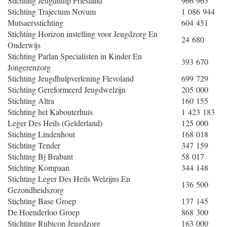
Stichting Jeugdhulp Friesland
966 965
Stichting Trajectum Novum
1 086 944
Mutsaersstichting
604 451
Stichting Horizon instelling voor Jeugdzorg En
24 680
Onderwijs
Stichting Parlan Specialisten in Kinder En
393 670
Jongerenzorg
Stichting Jeugdhulpverlening Flevoland
699 729
Stichting Gereformeerd Jeugdwelzijn
205 000
Stichting Altra
160 155
Stichting het Kabouterhuis
1 423 183
Leger Des Heils (Gelderland)
125 000
Stichting Lindenhout
168 018
Stichting Tender
347 159
Stichting Bj Brabant
58 017
Stichting Kompaan
344 148
Stichting Leger Des Heils Welzijns En
136 500
Gezondheidszorg
Stichting Base Groep
137 145
De Hoenderloo Groep
868 300
Stichting Rubicon Jeugdzorg
163 000