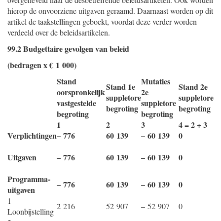
hierop de onvoorziene uitgaven geraamd. Daarnaast worden op dit
artikel de taakstellingen geboekt, voordat deze verder worden
verdeeld over de beleidsartikelen.
99.2 Budgettaire gevolgen van beleid
(bedragen x € 1 000)
Stand
Mutaties
Stand 1e
Stand 2e
oorspronkelijk
2e
suppletore
suppletore
vastgestelde
suppletore
begroting
begroting
begroting
begroting
1
2
3
4 = 2 + 3
Verplichtingen
– 776
60 139
– 60 139
0
Uitgaven
– 776
60 139
– 60 139
0
Programma-
– 776
60 139
– 60 139
0
uitgaven
1 –
2 216
52 907
– 52 907
0
Loonbijstelling