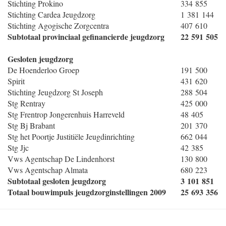
Stichting Prokino
334 855
Stichting Cardea Jeugdzorg
1 381 144
Stichting Agogische Zorgcentra
407 610
Subtotaal provinciaal gefinancierde jeugdzorg
22 591 505
Gesloten jeugdzorg
De Hoenderloo Groep
191 500
Spirit
431 620
Stichting Jeugdzorg St Joseph
288 504
Stg Rentray
425 000
Stg Frentrop Jongerenhuis Harreveld
48 405
Stg Bj Brabant
201 370
Stg het Poortje Justitiële Jeugdinrichting
662 044
Stg Jjc
42 385
Vws Agentschap De Lindenhorst
130 800
Vws Agentschap Almata
680 223
Subtotaal gesloten jeugdzorg
3 101 851
Totaal bouwimpuls jeugdzorginstellingen 2009
25 693 356