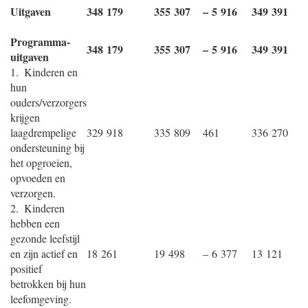
Uitgaven
348 179
355 307
– 5 916
349 391
Programma-
348 179
355 307
– 5 916
349 391
uitgaven
1. Kinderen en
hun
ouders/verzorgers
krijgen
laagdrempelige
329 918
335 809
461
336 270
ondersteuning bij
het opgroeien,
opvoeden en
verzorgen.
2. Kinderen
hebben een
gezonde leefstijl
en zijn actief en
18 261
19 498
– 6 377
13 121
positief
betrokken bij hun
leefomgeving.