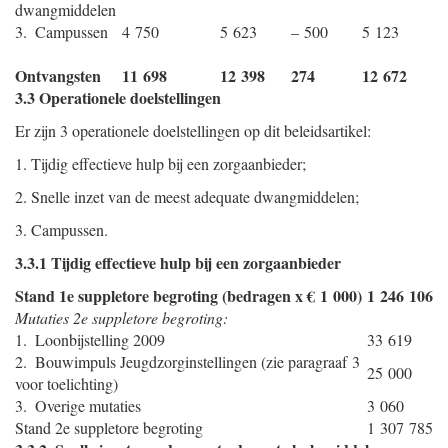
dwangmiddelen
3. Campussen
4 750
5 623
– 500
5 123
Ontvangsten
11 698
12 398
274
12 672
3.3 Operationele doelstellingen
Er zijn 3 operationele doelstellingen op dit beleidsartikel:
1. Tijdig effectieve hulp bij een zorgaanbieder;
2. Snelle inzet van de meest adequate dwangmiddelen;
3. Campussen.
3.3.1 Tijdig effectieve hulp bij een zorgaanbieder
Stand 1e suppletore begroting (bedragen x € 1 000)
1 246 106
Mutaties 2e suppletore begroting:
1. Loonbijstelling 2009
33 619
2. Bouwimpuls Jeugdzorginstellingen (zie paragraaf 3
25 000
voor toelichting)
3. Overige mutaties
3 060
Stand 2e suppletore begroting
1 307 785