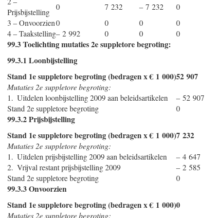
2 –
0
7 232
– 7 232
0
Prijsbijstelling
3 – Onvoorzien
0
0
0
0
4 – Taakstelling
– 2 992
0
0
0
99.3 Toelichting mutaties 2e suppletore begroting:
99.3.1 Loonbijstelling
Stand 1e suppletore begroting (bedragen x € 1 000)
52 907
Mutaties 2e suppletore begroting:
1. Uitdelen loonbijstelling 2009 aan beleidsartikelen
– 52 907
Stand 2e suppletore begroting
0
99.3.2 Prijsbijstelling
Stand 1e suppletore begroting (bedragen x € 1 000)
7 232
Mutaties 2e suppletore begroting:
1. Uitdelen prijsbijstelling 2009 aan beleidsartikelen
– 4 647
2. Vrijval restant prijsbijstelling 2009
– 2 585
Stand 2e suppletore begroting
0
99.3.3 Onvoorzien
Stand 1e suppletore begroting (bedragen x € 1 000)
0
Mutaties 2e suppletore begroting: