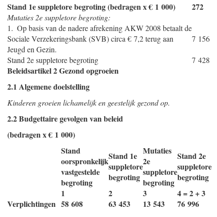
Stand 1e suppletore begroting (bedragen x € 1 000)
272
Mutaties 2e suppletore begroting:
1. Op basis van de nadere afrekening AKW 2008 betaalt de
Sociale Verzekeringsbank (SVB) circa € 7,2 terug aan
7 156
Jeugd en Gezin.
Stand 2e suppletore begroting
7 428
Beleidsartikel 2 Gezond opgroeien
2.1 Algemene doelstelling
Kinderen groeien lichamelijk en geestelijk gezond op.
2.2 Budgettaire gevolgen van beleid
(bedragen x € 1 000)
Stand
Mutaties
Stand 1e
Stand 2e
oorspronkelijk
2e
suppletore
suppletore
vastgestelde
suppletore
begroting
begroting
begroting
begroting
1
2
3
4 = 2 + 3
Verplichtingen
58 608
63 453
13 543
76 996