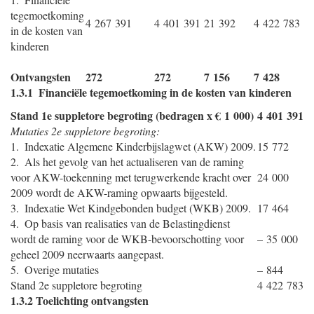
tegemoetkoming
4 267 391
4 401 391
21 392
4 422 783
in de kosten van
kinderen
Ontvangsten
272
272
7 156
7 428
1.3.1 Financiële tegemoetkoming in de kosten van kinderen
Stand 1e suppletore begroting (bedragen x € 1 000)
4 401 391
Mutaties 2e suppletore begroting:
1. Indexatie Algemene Kinderbijslagwet (AKW) 2009.
15 772
2. Als het gevolg van het actualiseren van de raming
voor AKW-toekenning met terugwerkende kracht over
24 000
2009 wordt de AKW-raming opwaarts bijgesteld.
3. Indexatie Wet Kindgebonden budget (WKB) 2009.
17 464
4. Op basis van realisaties van de Belastingdienst
wordt de raming voor de WKB-bevoorschotting voor
– 35 000
geheel 2009 neerwaarts aangepast.
5. Overige mutaties
– 844
Stand 2e suppletore begroting
4 422 783
1.3.2 Toelichting ontvangsten