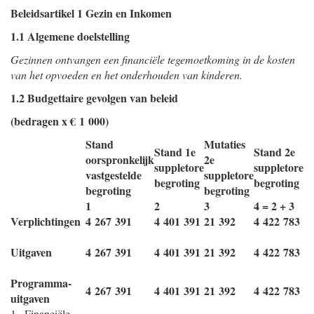
Beleidsartikel 1 Gezin en Inkomen
1.1 Algemene doelstelling
Gezinnen ontvangen een financiële tegemoetkoming in de kosten
van het opvoeden en het onderhouden van kinderen.
1.2 Budgettaire gevolgen van beleid
(bedragen x € 1 000)
Stand
Mutaties
Stand 1e
Stand 2e
oorspronkelijk
2e
suppletore
suppletore
vastgestelde
suppletore
begroting
begroting
begroting
begroting
1
2
3
4 = 2 + 3
Verplichtingen
4 267 391
4 401 391
21 392
4 422 783
Uitgaven
4 267 391
4 401 391
21 392
4 422 783
Programma-
4 267 391
4 401 391
21 392
4 422 783
uitgaven
1. Financiële