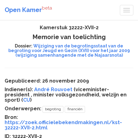
beta
Open Kamer
Kamerstuk 32222-XVII-2
Memorie van toelichting
Dossier:
Wijziging van de begrotingsstaat van de
begroting voor Jeugd en Gezin (XVII) voor het jaar 2009
(wijziging samenhangende met de Najaarsnota)
Gepubliceerd: 26 november 2009
Indiener(s):
André Rouvoet
(viceminister-
president , minister volksgezondheid, welzijn en
sport) (
CU
)
Onderwerpen:
begroting
financiën
Bron:
https://zoek.officielebekendmakingen.nl/kst-
32222-XVII-2.html
ID: 32222-XVII-2