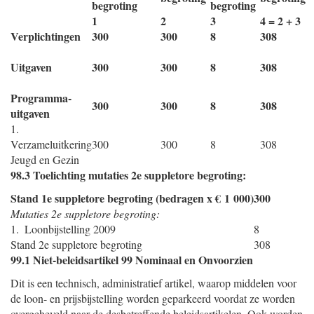
begroting
begroting
1
2
3
4 = 2 + 3
Verplichtingen
300
300
8
308
Uitgaven
300
300
8
308
Programma-
300
300
8
308
uitgaven
1.
Verzameluitkering
300
300
8
308
Jeugd en Gezin
98.3 Toelichting mutaties 2e suppletore begroting:
Stand 1e suppletore begroting (bedragen x € 1 000)
300
Mutaties 2e suppletore begroting:
1. Loonbijstelling 2009
8
Stand 2e suppletore begroting
308
99.1 Niet-beleidsartikel 99 Nominaal en Onvoorzien
Dit is een technisch, administratief artikel, waarop middelen voor
de loon- en prijsbijstelling worden geparkeerd voordat ze worden
overgeheveld naar de desbetreffende beleidsartikelen. Ook worden