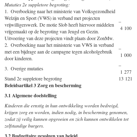
Mutaties 2e suppletore begroting:
1. Overboeking naar het ministerie van Volksgezondheid
Welzijn en Sport (VWS) in verband met projecten
–
vrijwilligerswerk. De motie Slob heeft hiervoor middelen
4 100
vrijgemaakt op de begroting van Jeugd en Gezin.
Uitvoering van deze projecten vindt plaats door ZonMw.
2. Overboeking naar het ministerie van VWS in verband
–
met een bijdrage aan de campagne tegen alcoholgebruik
1 000
door kinderen.
–
3. Overige mutaties
1 277
Stand 2e suppletore begroting
13 121
Beleidsartikel 3 Zorg en bescherming
3.1 Algemene doelstelling
Kinderen die ernstig in hun ontwikkeling worden bedreigd,
krijgen zorg en worden, indien nodig, in bescherming genomen,
zodat zij veilig kunnen opgroeien en zich kunnen ontwikkelen tot
zelfstandige burgers.
3.2 Budgettaire gevolgen van beleid