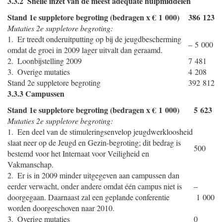
3.3.2 Snelle inzet van de meest adequate hulpmiddelen
Stand 1e suppletore begroting (bedragen x € 1 000)
386 123
Mutaties 2e suppletore begroting:
1. Er treedt onderuitputting op bij de jeugdbescherming
– 5 000
omdat de groei in 2009 lager uitvalt dan geraamd.
2. Loonbijstelling 2009
7 481
3. Overige mutaties
4 208
Stand 2e suppletore begroting
392 812
3.3.3 Campussen
Stand 1e suppletore begroting (bedragen x € 1 000)
5 623
Mutaties 2e suppletore begroting:
1. Een deel van de stimuleringsenvelop jeugdwerkloosheid
slaat neer op de Jeugd en Gezin-begroting; dit bedrag is
500
bestemd voor het Internaat voor Veiligheid en
Vakmanschap.
2. Er is in 2009 minder uitgegeven aan campussen dan
eerder verwacht, onder andere omdat één campus niet is
–
doorgegaan. Daarnaast zal een geplande conferentie
1 000
worden doorgeschoven naar 2010.
3. Overige mutaties
0