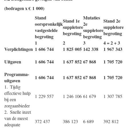
(bedragen x € 1 000)
Stand
Mutaties
Stand 1e
Stand 2e
oorspronkelijk
2e
suppletore
suppletore
vastgestelde
suppletore
begroting
begroting
begroting
begroting
1
2
3
4 = 2 + 3
Verplichtingen
1 606 744
1 825 005
142 338
1 967 343
Uitgaven
1 606 744
1 637 852
67 868
1 705 720
Programma-
1 606 744
1 637 852
67 868
1 705 720
uitgaven
1. Tijdig
effectieve hulp
1 229 557
1 246 106
61 679
1 307 785
bij een
zorgaanbieder
2. Snelle inzet
van de meest
372 437
386 123
6 689
392 812
adequate