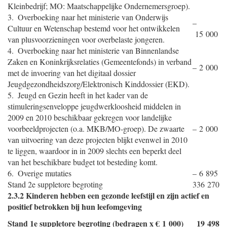
Kleinbedrijf; MO: Maatschappelijke Ondernemersgroep).
3. Overboeking naar het ministerie van Onderwijs
–
Cultuur en Wetenschap bestemd voor het ontwikkelen
15 000
van plusvoorzieningen voor overbelaste jongeren.
4. Overboeking naar het ministerie van Binnenlandse
Zaken en Koninkrijksrelaties (Gemeentefonds) in verband
– 2 000
met de invoering van het digitaal dossier
Jeugdgezondheidszorg/Elektronisch Kinddossier (EKD).
5. Jeugd en Gezin heeft in het kader van de
stimuleringsenveloppe jeugdwerkloosheid middelen in
2009 en 2010 beschikbaar gekregen voor landelijke
voorbeeldprojecten (o.a. MKB/MO-groep). De zwaarte
– 2 000
van uitvoering van deze projecten blijkt evenwel in 2010
te liggen, waardoor in in 2009 slechts een beperkt deel
van het beschikbare budget tot besteding komt.
6. Overige mutaties
– 6 895
Stand 2e suppletore begroting
336 270
2.3.2 Kinderen hebben een gezonde leefstijl en zijn actief en
positief betrokken bij hun leefomgeving
Stand 1e suppletore begroting (bedragen x € 1 000)
19 498