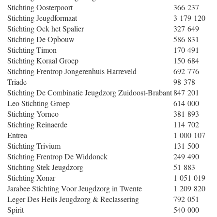
Stichting Oosterpoort
366 237
Stichting Jeugdformaat
3 179 120
Stichting Ock het Spalier
327 649
Stichting De Opbouw
586 831
Stichting Timon
170 491
Stichting Koraal Groep
150 684
Stichting Frentrop Jongerenhuis Harreveld
692 776
Triade
98 378
Stichting De Combinatie Jeugdzorg Zuidoost-Brabant
847 201
Leo Stichting Groep
614 000
Stichting Yorneo
381 893
Stichting Reinaerde
114 702
Entrea
1 000 107
Stichting Trivium
131 500
Stichting Frentrop De Widdonck
249 490
Stichting Stek Jeugdzorg
51 883
Stichting Xonar
1 051 019
Jarabee Stichting Voor Jeugdzorg in Twente
1 209 820
Leger Des Heils Jeugdzorg & Reclassering
792 051
Spirit
540 000