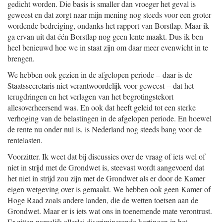
gedicht worden. Die basis is smaller dan vroeger het geval is
geweest en dat zorgt naar mijn mening nog steeds voor een groter
wordende bedreiging, ondanks het rapport van Borstlap. Maar ik
ga ervan uit dat één Borstlap nog geen lente maakt. Dus ik ben
heel benieuwd hoe we in staat zijn om daar meer evenwicht in te
brengen.
We hebben ook gezien in de afgelopen periode – daar is de
Staatssecretaris niet verantwoordelijk voor geweest – dat het
terugdringen en het verlagen van het begrotingstekort
allesoverheersend was. En ook dat heeft geleid tot een sterke
verhoging van de belastingen in de afgelopen periode. En hoewel
de rente nu onder nul is, is Nederland nog steeds bang voor de
rentelasten.
Voorzitter. Ik weet dat bij discussies over de vraag of iets wel of
niet in strijd met de Grondwet is, steevast wordt aangevoerd dat
het niet in strijd zou zijn met de Grondwet als er door de Kamer
eigen wetgeving over is gemaakt. We hebben ook geen Kamer of
Hoge Raad zoals andere landen, die de wetten toetsen aan de
Grondwet. Maar er is iets wat ons in toenemende mate verontrust.
Er zitten namelijk allerlei discriminerende kortingen in het