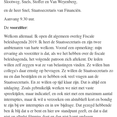
Slootweg, Snels, Stoffer en Van Weyenberg,
en de heer Snel, Staatssecretaris van Financiën.
Aanvang 9.30 uur.
voorzitter
De
:
Welkom allemaal. Ik open dit algemeen overleg Fiscale
beleidsagenda 2019. Ik heet de Staatssecretaris en zijn twee
ambtenaren van harte welkom. Vooraf een opmerking: mijn
ervaring als voorzitter is dat, als we het hebben over de fiscale
beleidsagenda, het volgende patroon zich aftekent. De leden
willen zelf zeggen wat ze van belastingen vinden. Ze willen hun
collega's daar ernstig op bevragen. Ze willen de Staatssecretaris zo
nu en dan bestrijden en ze hebben ook veel vragen aan de
Staatssecretaris. En ze willen op tijd klaar zijn. Dat is altijd een
uitdaging. Zoals gebruikelijk werken we niet met vaste
spreektijden, maar indicatief, en ook niet met een maximum aantal
interrupties, maar ik wil u verzoeken om alstublieft kort en bondig
te zijn bij uw interrupties en in uw bijdrage. Dat gezegd hebbende
ben ik blij dat u er bent en hier uw standpunt geeft, en dat u dat
niet op allerlei filmpjes doet en dan niet komt opdagen.