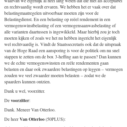
waarvan we eigenlijk al heel lang weten dat die niet als acceptabel
en rechtvaardig wordt ervaren. We hebben het er vaak over dat
belastingmaatregelen uitvoerbaar moeten zijn voor de
Belastingdienst. En een belasting op reëel rendement in een
vermogenswinstbelasting of een vermogensaanwasbelasting of
alle varianten daartussen is ingewikkeld. Maar hierbij zou je toch
moeten kijken of zoals we het nu hebben ingericht het eigenlijk
wel rechtvaardig is. Vindt de Staatssecretaris ook dat de uitspraak
van de Hoge Raad een aansporing is voor de politiek om nu snel
stappen te zetten om de box 3-heffing aan te passen? Dan kunnen
we de echte vermogenswinsten en reële rendementen gaan
belasten en daar ook zwaardere belastingen op leggen – vermogen
zouden we veel zwaarder moeten belasten – zodat we de
spaarders kunnen ontzien.
Dank u wel, voorzitter.
voorzitter
De
:
Dank. Meneer Van Otterloo.
Van Otterloo
De heer
(50PLUS):