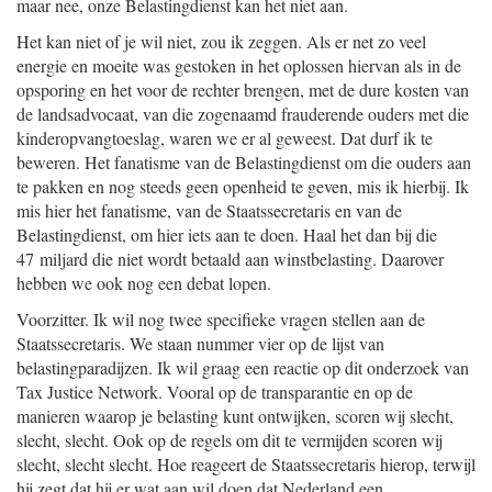
maar nee, onze Belastingdienst kan het niet aan.
Het kan niet of je wil niet, zou ik zeggen. Als er net zo veel
energie en moeite was gestoken in het oplossen hiervan als in de
opsporing en het voor de rechter brengen, met de dure kosten van
de landsadvocaat, van die zogenaamd frauderende ouders met die
kinderopvangtoeslag, waren we er al geweest. Dat durf ik te
beweren. Het fanatisme van de Belastingdienst om die ouders aan
te pakken en nog steeds geen openheid te geven, mis ik hierbij. Ik
mis hier het fanatisme, van de Staatssecretaris en van de
Belastingdienst, om hier iets aan te doen. Haal het dan bij die
47 miljard die niet wordt betaald aan winstbelasting. Daarover
hebben we ook nog een debat lopen.
Voorzitter. Ik wil nog twee specifieke vragen stellen aan de
Staatssecretaris. We staan nummer vier op de lijst van
belastingparadijzen. Ik wil graag een reactie op dit onderzoek van
Tax Justice Network. Vooral op de transparantie en op de
manieren waarop je belasting kunt ontwijken, scoren wij slecht,
slecht, slecht. Ook op de regels om dit te vermijden scoren wij
slecht, slecht slecht. Hoe reageert de Staatssecretaris hierop, terwijl
hij zegt dat hij er wat aan wil doen dat Nederland een