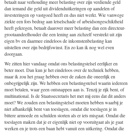
betaalt naar verhouding meer belasting over zijn verdiende geld
dan iemand die geld uit dividenduitkeringen op aandelen of
investeringen op vastgoed heeft en dus niet werkt. Wie vanwege
ziekte een fors bedrag aan letselschade of arbeidsongeschiktheid
heeft gekregen, betaalt daarover meer belasting dan een directeur-
grootaandeelhouder die een lening aan zichzelf verstrekt uit zijn
eigen bv en daarmee eindeloos de inkomstenbelasting kan
uitstellen over zijn bedrijfswinst. En zo kan ik nog wel even
doorgaan.
We zitten hier vandaag omdat ons belastingstelsel eerlijker en
beter moet. Dan kun je het eindeloos over de techniek hebben,
maar ik zou het graag hebben over de zaken die oneerlijk en
onbegrijpelijk zijn. We hebben een belastingstelsel waarin iedereen
moet betalen, waar geen ontsnappen aan is. Tenzij je rijk bent, of
multinational. Is de Staatssecretaris het met mij eens dat dit anders
moet? We zouden een belastingstelsel moeten hebben waarbij je
niet afhankelijk bent van toeslagen, omdat die toeslagen je in
bittere armoede en schulden storten als er iets misgaat. Omdat die
toeslagen maken dat je er eigenlijk niet op vooruitgaat als je gaat
werken en je trots een baan hebt vanuit een uitkering. Omdat die