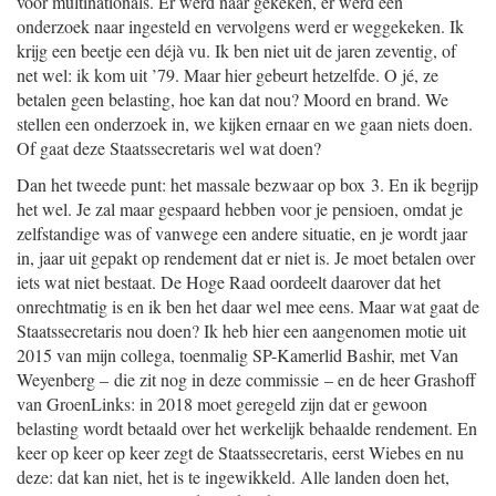
voor multinationals. Er werd naar gekeken, er werd een
onderzoek naar ingesteld en vervolgens werd er weggekeken. Ik
krijg een beetje een déjà vu. Ik ben niet uit de jaren zeventig, of
net wel: ik kom uit ’79. Maar hier gebeurt hetzelfde. O jé, ze
betalen geen belasting, hoe kan dat nou? Moord en brand. We
stellen een onderzoek in, we kijken ernaar en we gaan niets doen.
Of gaat deze Staatssecretaris wel wat doen?
Dan het tweede punt: het massale bezwaar op box 3. En ik begrijp
het wel. Je zal maar gespaard hebben voor je pensioen, omdat je
zelfstandige was of vanwege een andere situatie, en je wordt jaar
in, jaar uit gepakt op rendement dat er niet is. Je moet betalen over
iets wat niet bestaat. De Hoge Raad oordeelt daarover dat het
onrechtmatig is en ik ben het daar wel mee eens. Maar wat gaat de
Staatssecretaris nou doen? Ik heb hier een aangenomen motie uit
2015 van mijn collega, toenmalig SP-Kamerlid Bashir, met Van
Weyenberg – die zit nog in deze commissie – en de heer Grashoff
van GroenLinks: in 2018 moet geregeld zijn dat er gewoon
belasting wordt betaald over het werkelijk behaalde rendement. En
keer op keer op keer zegt de Staatssecretaris, eerst Wiebes en nu
deze: dat kan niet, het is te ingewikkeld. Alle landen doen het,