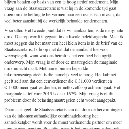
blijven betalen op basis van een te hoog fictief rendement. Mijn
vraag aan de Staatssecretaris is wat hij in de komende tijd gaat
doen om die heffing te hervormen naar een realistisch niveau, dat
veel beter aansluit bij de werkelijk behaalde rendementen.
Voorzitter. Het tweede punt dat ik wil aankaarten, is de marginale
druk. Daarop wordt ingegaan in de fiscale beleidsagenda. Maar ik
moet zeggen dat het maar een heel klein item is in de brief van de
Staatssecretaris. Ik hoop niet dat dat de aandacht hiervoor
weerspiegelt, want wat ons betreft is het een heel belangrijk
onderwerp. Mijn vraag is of door de maatregelen de marginale
druk nu echt daalt. Met name binnen bepaalde
inkomenscategorieën is die namelijk veel te hoog. Het kabinet
geeft zelf aan dat een eenverdiener die € 31.000 verdient en
€ 1.000 meer gaat verdienen, er netto zelfs op achteruitgaat. Het
marginale tarief voor 2019 is daar 167%. Mijn vraag is of dit
probleem door de belastingmaatregelen echt wordt aangepakt.
Daarnaast geeft de Staatssecretaris aan dat door de hervormingen
van de inkomensafhankelijke combinatiekorting het
aantrekkelijker wordt voor de minst verdienende partner om meer
uren te gaan werken. Prachtig, maar is het omgekeerde dan ook