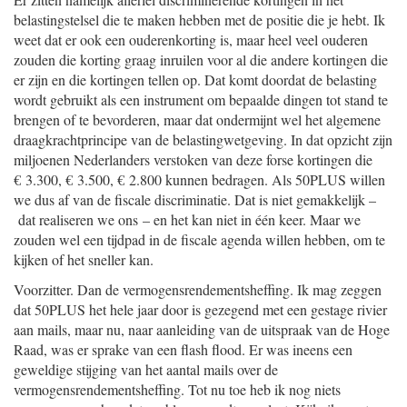
belastingstelsel die te maken hebben met de positie die je hebt. Ik
weet dat er ook een ouderenkorting is, maar heel veel ouderen
zouden die korting graag inruilen voor al die andere kortingen die
er zijn en die kortingen tellen op. Dat komt doordat de belasting
wordt gebruikt als een instrument om bepaalde dingen tot stand te
brengen of te bevorderen, maar dat ondermijnt wel het algemene
draagkrachtprincipe van de belastingwetgeving. In dat opzicht zijn
miljoenen Nederlanders verstoken van deze forse kortingen die
€ 3.300, € 3.500, € 2.800 kunnen bedragen. Als 50PLUS willen
we dus af van de fiscale discriminatie. Dat is niet gemakkelijk –
dat realiseren we ons – en het kan niet in één keer. Maar we
zouden wel een tijdpad in de fiscale agenda willen hebben, om te
kijken of het sneller kan.
Voorzitter. Dan de vermogensrendementsheffing. Ik mag zeggen
dat 50PLUS het hele jaar door is gezegend met een gestage rivier
aan mails, maar nu, naar aanleiding van de uitspraak van de Hoge
Raad, was er sprake van een flash flood. Er was ineens een
geweldige stijging van het aantal mails over de
vermogensrendementsheffing. Tot nu toe heb ik nog niets