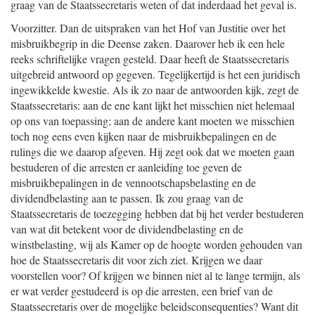
graag van de Staatssecretaris weten of dat inderdaad het geval is.
Voorzitter. Dan de uitspraken van het Hof van Justitie over het
misbruikbegrip in die Deense zaken. Daarover heb ik een hele
reeks schriftelijke vragen gesteld. Daar heeft de Staatssecretaris
uitgebreid antwoord op gegeven. Tegelijkertijd is het een juridisch
ingewikkelde kwestie. Als ik zo naar de antwoorden kijk, zegt de
Staatssecretaris: aan de ene kant lijkt het misschien niet helemaal
op ons van toepassing; aan de andere kant moeten we misschien
toch nog eens even kijken naar de misbruikbepalingen en de
rulings die we daarop afgeven. Hij zegt ook dat we moeten gaan
bestuderen of die arresten er aanleiding toe geven de
misbruikbepalingen in de vennootschapsbelasting en de
dividendbelasting aan te passen. Ik zou graag van de
Staatssecretaris de toezegging hebben dat bij het verder bestuderen
van wat dit betekent voor de dividendbelasting en de
winstbelasting, wij als Kamer op de hoogte worden gehouden van
hoe de Staatssecretaris dit voor zich ziet. Krijgen we daar
voorstellen voor? Of krijgen we binnen niet al te lange termijn, als
er wat verder gestudeerd is op die arresten, een brief van de
Staatssecretaris over de mogelijke beleidsconsequenties? Want dit