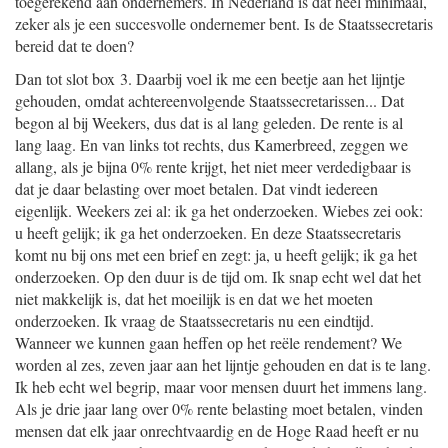
toegerekend aan ondernemers. In Nederland is dat heel minimaal,
zeker als je een succesvolle ondernemer bent. Is de Staatssecretaris
bereid dat te doen?
Dan tot slot box 3. Daarbij voel ik me een beetje aan het lijntje
gehouden, omdat achtereenvolgende Staatssecretarissen... Dat
begon al bij Weekers, dus dat is al lang geleden. De rente is al
lang laag. En van links tot rechts, dus Kamerbreed, zeggen we
allang, als je bijna 0% rente krijgt, het niet meer verdedigbaar is
dat je daar belasting over moet betalen. Dat vindt iedereen
eigenlijk. Weekers zei al: ik ga het onderzoeken. Wiebes zei ook:
u heeft gelijk; ik ga het onderzoeken. En deze Staatssecretaris
komt nu bij ons met een brief en zegt: ja, u heeft gelijk; ik ga het
onderzoeken. Op den duur is de tijd om. Ik snap echt wel dat het
niet makkelijk is, dat het moeilijk is en dat we het moeten
onderzoeken. Ik vraag de Staatssecretaris nu een eindtijd.
Wanneer we kunnen gaan heffen op het reële rendement? We
worden al zes, zeven jaar aan het lijntje gehouden en dat is te lang.
Ik heb echt wel begrip, maar voor mensen duurt het immens lang.
Als je drie jaar lang over 0% rente belasting moet betalen, vinden
mensen dat elk jaar onrechtvaardig en de Hoge Raad heeft er nu