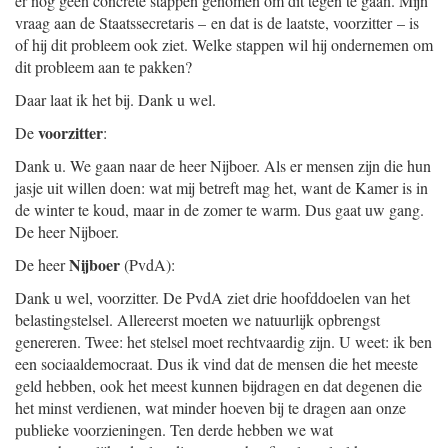
er nog geen concrete stappen genomen om dit tegen te gaan. Mijn
vraag aan de Staatssecretaris – en dat is de laatste, voorzitter – is
of hij dit probleem ook ziet. Welke stappen wil hij ondernemen om
dit probleem aan te pakken?
Daar laat ik het bij. Dank u wel.
voorzitter
De
:
Dank u. We gaan naar de heer Nijboer. Als er mensen zijn die hun
jasje uit willen doen: wat mij betreft mag het, want de Kamer is in
de winter te koud, maar in de zomer te warm. Dus gaat uw gang.
De heer Nijboer.
Nijboer
De heer
(PvdA):
Dank u wel, voorzitter. De PvdA ziet drie hoofddoelen van het
belastingstelsel. Allereerst moeten we natuurlijk opbrengst
genereren. Twee: het stelsel moet rechtvaardig zijn. U weet: ik ben
een sociaaldemocraat. Dus ik vind dat de mensen die het meeste
geld hebben, ook het meest kunnen bijdragen en dat degenen die
het minst verdienen, wat minder hoeven bij te dragen aan onze
publieke voorzieningen. Ten derde hebben we wat