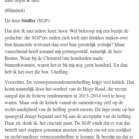
(Hilariteit)
Stoffer
De heer
(SGP):
Dat doe ik niet iedere keer, hoor. Wel bekroop mij een beetje de
gedachte: die SGP'ers zullen zich toch niet drukker maken over
hun financiële welvaart dan over hun geestelijk welzijn? Maar
vanochtend heeft iemand mij gerustgesteld, namelijk de heer
Bruins. Waar bij de ChristenUnie honderden mails
binnenkwamen, waren het er bij mij nog geen honderd. En dan
heb ik het over die box 3-heffing.
Voorzitter. De vermogensrendementsheffing krijgt veel kritiek. Dat
komt natuurlijk door het oordeel van de Hoge Raad, die recent
aangaf dat de fictieve rendementen in 2013–2014 veel te hoog
waren. Maar ook de kritiek vanuit de samenleving zelf op de
rechtvaardigheid van de heffing groeit enorm. De lage rente op het
spaargeld draagt bepaald niet bij aan de acceptatie van de heffing.
Daar zit, denk ik, het cruciale punt. De SGP vindt dat er wat dat
betreft snel stappen genomen moeten worden om tot een eerlijker
en rechtvaardiger vermogensheffing te komen. Ik begrijp nu dat er