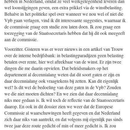
hebben in Nederland, omdat ze veel werkgelegenheid leveren dan
wel loonstijgingen geven, een extra prikkel via de winstbelasting.
Behalve in het politieke spel over wanneer we nou wel of niet die
Vpb gaan verlagen, vind ik dit interessante suggesties, waarnaar ik
de commissie graag een studie zou laten doen. Ik zou graag een
toezegging van de Staatssecretaris hebben dat hij dit ook meegeeft
aan de commissie.
Voorzitter. Gisteren was er weer nieuws in een artikel van Trouw
over de interne bedrijfsbank: in belastingparadijzen geen belasting
betalen over rente, hier wel aftrekbaar van de winst. Er zijn twee
dingen die me daarin opvielen. Dat beleidsmakers op het
departement al decennialang weten dat dit soort gaten er zijn en
daar decennialang ook vraagtekens bij zetten. Kan dit eigenlijk
wel? Is dit wel de bedoeling van deze gaten in de Vpb? Zouden
we die niet moeten dichten? En we zien dat daar decennialang
niks mee gedaan is. Ik wil toch de reflectie van de Staatssecretaris
daarop. En ook in dit dossier zien we weer dat de Europese
Commissie al waarschuwingen heeft gegeven en dat Nederland
zich daar niks van aantrekt, en dat volgens mij eigenlijk pas sinds
twee jaar deze route gedicht of min of meer gedicht is. Ik zou