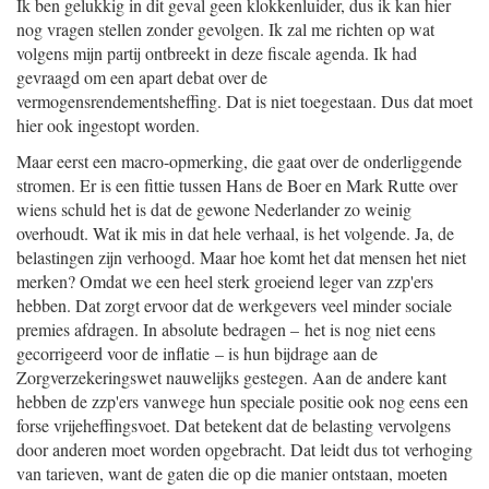
Ik ben gelukkig in dit geval geen klokkenluider, dus ik kan hier
nog vragen stellen zonder gevolgen. Ik zal me richten op wat
volgens mijn partij ontbreekt in deze fiscale agenda. Ik had
gevraagd om een apart debat over de
vermogensrendementsheffing. Dat is niet toegestaan. Dus dat moet
hier ook ingestopt worden.
Maar eerst een macro-opmerking, die gaat over de onderliggende
stromen. Er is een fittie tussen Hans de Boer en Mark Rutte over
wiens schuld het is dat de gewone Nederlander zo weinig
overhoudt. Wat ik mis in dat hele verhaal, is het volgende. Ja, de
belastingen zijn verhoogd. Maar hoe komt het dat mensen het niet
merken? Omdat we een heel sterk groeiend leger van zzp'ers
hebben. Dat zorgt ervoor dat de werkgevers veel minder sociale
premies afdragen. In absolute bedragen – het is nog niet eens
gecorrigeerd voor de inflatie – is hun bijdrage aan de
Zorgverzekeringswet nauwelijks gestegen. Aan de andere kant
hebben de zzp'ers vanwege hun speciale positie ook nog eens een
forse vrijeheffingsvoet. Dat betekent dat de belasting vervolgens
door anderen moet worden opgebracht. Dat leidt dus tot verhoging
van tarieven, want de gaten die op die manier ontstaan, moeten