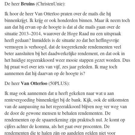
Bruins
De heer
(ChristenUnie):
Ik hoor de heer Van Otterloo praten over de mails die hij
binnenkrijgt. Ik krijg er ook honderden binnen. Maar ik neem toch
aan dat hij ervan op de hoogte is dat al die mails gaan over de
situatie 2013–2014, waarover de Hoge Raad nu een uitspraak
heeft gedaan? Inmiddels is de situatie zo dat het heffingsvrije
vermogen is verhoogd, dat de toegerekende rendementen veel
beter aansluiten bij het daadwerkelijke rendement, en dat ook in
het huidige regeerakkoord weer mooie stappen gezet worden. Dus
hij praat wel over iets van vijf, zes jaar geleden. Ik mag toch
aannemen dat hij daarvan op de hoogte is?
Van Otterloo
De heer
(50PLUS):
Ik mag ook aannemen dat u heeft gekeken naar wat u aan
rentevergoeding binnenkrijgt bij de bank. Kijk, ook de uitkomsten
van de aanpassing na het regeerakkoord blijven nog ver weg van
de door de gewone mensen te behalen rendementen. De
rendementen op de spaarrekening zijn praktisch nul. Je komt op
cijfers achter de komma, als het gaat over procenten. De
rendementen die te halen zijn op aandelen gelden niet voor