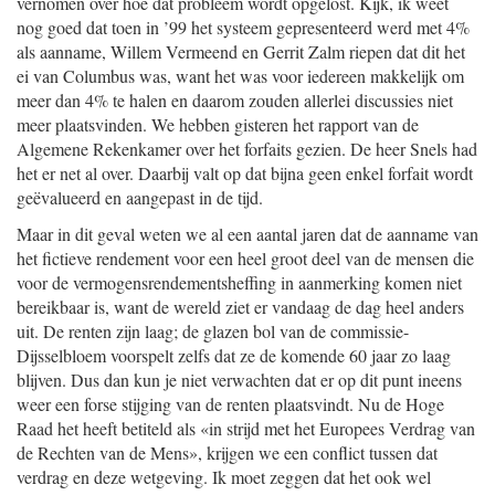
vernomen over hoe dat probleem wordt opgelost. Kijk, ik weet
nog goed dat toen in ’99 het systeem gepresenteerd werd met 4%
als aanname, Willem Vermeend en Gerrit Zalm riepen dat dit het
ei van Columbus was, want het was voor iedereen makkelijk om
meer dan 4% te halen en daarom zouden allerlei discussies niet
meer plaatsvinden. We hebben gisteren het rapport van de
Algemene Rekenkamer over het forfaits gezien. De heer Snels had
het er net al over. Daarbij valt op dat bijna geen enkel forfait wordt
geëvalueerd en aangepast in de tijd.
Maar in dit geval weten we al een aantal jaren dat de aanname van
het fictieve rendement voor een heel groot deel van de mensen die
voor de vermogensrendementsheffing in aanmerking komen niet
bereikbaar is, want de wereld ziet er vandaag de dag heel anders
uit. De renten zijn laag; de glazen bol van de commissie-
Dijsselbloem voorspelt zelfs dat ze de komende 60 jaar zo laag
blijven. Dus dan kun je niet verwachten dat er op dit punt ineens
weer een forse stijging van de renten plaatsvindt. Nu de Hoge
Raad het heeft betiteld als «in strijd met het Europees Verdrag van
de Rechten van de Mens», krijgen we een conflict tussen dat
verdrag en deze wetgeving. Ik moet zeggen dat het ook wel