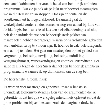
een aantal kabinetten hiervoor, is het al een behoorlijk ambitieus
programma. Dat zie je ook als je kijkt naar hoeveel maatregelen
we in dit Belastingplan stoppen. Dat zijn er tientallen die
voortkomen uit het regeerakkoord. Daarnaast gaat de
werkelijkheid verder en dus komen er nog een aantal bij. Los van
de ideologische discussie of iets een stelselherziening is of niet,
heb ik de indruk dat we een behoorlijk sterk pakket aan
maatregelen hebben neergelegd, waarin op verschillende gebieden
veel ambities terug te vinden zijn. Ik hoef de fiscale beleidsagenda
er maar bij te halen. Het gaat om maatregelen op het gebied van
vergroening, belastingontwijking, belastingontduiking,
vestigingsklimaat, vereenvoudiging en complexiteitsreductie. Per
saldo zeg ik tegen de heer Snels dat het een behoorlijk ambitieus
programma is waarmee ik op dit moment aan de slag ben.
Snels
De heer
(GroenLinks):
Er worden veel maatregelen genomen, maar is het stelsel
uiteindelijk toekomstbestendig? Een van de argumenten die ik
gebruikte, is dat het qua werkgelegenheid niets oplevert en dat de
grote problemen blijven bestaan, zoals de marginale druk, het