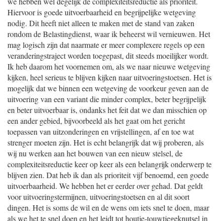
we hebben wel degelijk de complexiteitsreductie als prioriteit.
Hiervoor is goede uitvoerbaarheid en begrijpelijke wetgeving
nodig. Dit heeft niet alleen te maken met de stand van zaken
rondom de Belastingdienst, waar ik beheerst wil vernieuwen. Het
mag logisch zijn dat naarmate er meer complexere regels op een
veranderingstraject worden toegepast, dit steeds moeilijker wordt.
Ik heb daarom het voornemen om, als we naar nieuwe wetgeving
kijken, heel serieus te blijven kijken naar uitvoeringstoetsen. Het is
mogelijk dat we binnen een wetgeving de voorkeur geven aan de
uitvoering van een variant die minder complex, beter begrijpelijk
en beter uitvoerbaar is, ondanks het feit dat we dan misschien op
een ander gebied, bijvoorbeeld als het gaat om het gericht
toepassen van uitzonderingen en vrijstellingen, af en toe wat
strenger moeten zijn. Het is echt belangrijk dat wij proberen, als
wij nu werken aan het bouwen van een nieuw stelsel, de
complexiteitsreductie keer op keer als een belangrijk onderwerp te
blijven zien. Dat heb ik dan als prioriteit vijf benoemd, een goede
uitvoerbaarheid. We hebben het er eerder over gehad. Dat geldt
voor uitvoeringstermijnen, uitvoeringstoetsen en al dit soort
dingen. Het is soms de wil en de wens om iets snel te doen, maar
als we het te snel doen en het leidt tot houtje-touwtjegeknutsel in