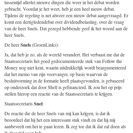
tussentijd allerlei nieuwe dingen die weer in het debat worden
gebracht. Voordat je het weet, heb je een heel nieuw debat.
Tijdens de regeling is net alweer een nieuw debat aangevraagd. Er
komt een dertigledendebat over dividendbelasting, over de vraag
van de heer Snels. Dat gezegd hebbende geef ik het woord aan de
heer Snels.
Snels
De heer
(GroenLinks):
Ja, dat heb je zo, als de wereld verandert. Het verbaast me dat de
Staatssecretaris het goed gedocumenteerde stuk van Follow the
Money nog niet kent, waarin uitdrukkelijk wordt beargumenteerd
dat het memo van zijn voorvanger, op basis waarvan de
besluitvorming in de formatie heeft plaatsgevonden, is gebaseerd
op onderzoek dat door Shell is gefinancierd. Ik zou het op prijs
stellen hierop een reactie van de Staatssecretaris te krijgen.
Snel
Staatssecretaris
:
De reactie die de heer Snels van mij kan krijgen, is dat ik
beoordeel dat hij het een interessant stuk vindt en dat hij mij
aanbeveelt om het te gaan lezen. Ik zeg toe dat ik dat zal doen als
ik daar tijd voor heb.