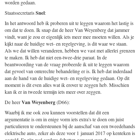
worden gedaan.
Snel
Staatssecretaris
:
In het antwoord heb ik proberen uit te leggen waarom het lastig is
om dat te doen. Ik snap dat de heer Van Weyenberg dat jammer
vindt, want je zou er eigenlijk iets meer mee moeten willen. Als je
kijkt naar de huidige wet- en regelgeving, is dit waar we staan.
Als we dat willen veranderen, hebben we vast met allerlei grenzen
te maken. Ik heb dat niet een-twee-drie paraat. In de
beantwoording van de vraag probeerde ik uit te leggen waarom
dat gevoel van onterechte behandeling er is. Ik heb dat inderdaad
aan de hand van de huidige wet- en regelgeving gedaan. Op dit
moment is dit even alles wat ik erover te zeggen heb. Misschien
kan ik er in tweede termijn iets meer over zeggen.
Van Weyenberg
De heer
(D66):
Waarbij ik me ook zou kunnen voorstellen dat dit een
argumentatie is om in enige vorm iets extra's te doen om juist
particulieren te ondersteunen bij de aanschaf van een tweedehands
elektrische auto, zeker als deze voor 1 januari 2017 op kenteken is
gesteld. Er zijn wel eerdere debatten geweest over de