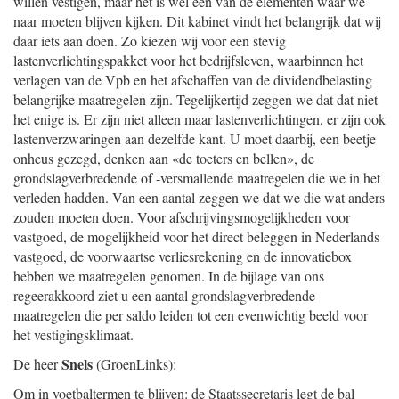
willen vestigen, maar het is wel een van de elementen waar we
naar moeten blijven kijken. Dit kabinet vindt het belangrijk dat wij
daar iets aan doen. Zo kiezen wij voor een stevig
lastenverlichtingspakket voor het bedrijfsleven, waarbinnen het
verlagen van de Vpb en het afschaffen van de dividendbelasting
belangrijke maatregelen zijn. Tegelijkertijd zeggen we dat dat niet
het enige is. Er zijn niet alleen maar lastenverlichtingen, er zijn ook
lastenverzwaringen aan dezelfde kant. U moet daarbij, een beetje
onheus gezegd, denken aan «de toeters en bellen», de
grondslagverbredende of -versmallende maatregelen die we in het
verleden hadden. Van een aantal zeggen we dat we die wat anders
zouden moeten doen. Voor afschrijvingsmogelijkheden voor
vastgoed, de mogelijkheid voor het direct beleggen in Nederlands
vastgoed, de voorwaartse verliesrekening en de innovatiebox
hebben we maatregelen genomen. In de bijlage van ons
regeerakkoord ziet u een aantal grondslagverbredende
maatregelen die per saldo leiden tot een evenwichtig beeld voor
het vestigingsklimaat.
Snels
De heer
(GroenLinks):
Om in voetbaltermen te blijven: de Staatssecretaris legt de bal