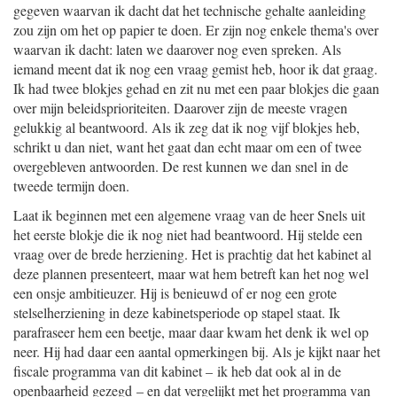
gegeven waarvan ik dacht dat het technische gehalte aanleiding
zou zijn om het op papier te doen. Er zijn nog enkele thema's over
waarvan ik dacht: laten we daarover nog even spreken. Als
iemand meent dat ik nog een vraag gemist heb, hoor ik dat graag.
Ik had twee blokjes gehad en zit nu met een paar blokjes die gaan
over mijn beleidsprioriteiten. Daarover zijn de meeste vragen
gelukkig al beantwoord. Als ik zeg dat ik nog vijf blokjes heb,
schrikt u dan niet, want het gaat dan echt maar om een of twee
overgebleven antwoorden. De rest kunnen we dan snel in de
tweede termijn doen.
Laat ik beginnen met een algemene vraag van de heer Snels uit
het eerste blokje die ik nog niet had beantwoord. Hij stelde een
vraag over de brede herziening. Het is prachtig dat het kabinet al
deze plannen presenteert, maar wat hem betreft kan het nog wel
een onsje ambitieuzer. Hij is benieuwd of er nog een grote
stelselherziening in deze kabinetsperiode op stapel staat. Ik
parafraseer hem een beetje, maar daar kwam het denk ik wel op
neer. Hij had daar een aantal opmerkingen bij. Als je kijkt naar het
fiscale programma van dit kabinet – ik heb dat ook al in de
openbaarheid gezegd – en dat vergelijkt met het programma van