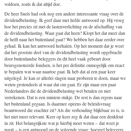
voldoen, zoals ik dat altijd doe.
De heer Snels had ook nog een andere interessante vraag over de
dividendbelasting. Ik geef daar met liefde antwoord op. Hij vroeg
hoe het precies zit met de lastenverlichting en de afschaffing van
de dividendbelasting. Waar gaat dat heen? Klopt het dat meer dan
de helft naar het buitenland gaat? We hebben het daar eerder over
gehad. Ik kan het antwoord herhalen. Op het moment dat je weet
dat het grootste deel van de dividendbelasting wordt opgebracht
door buitenlandse beleggers én dit heel vaak gebeurt door
beursgenoteerde fondsen, is het per definitie onmogelijk om exact
te bepalen wat waar naartoe gaat. Ik heb dat al een paar keer
uitgelegd. Je kan er allerlei slagen naar proberen te doen, maar we
weten grotendeels al waar dat om gaat. Er zijn maar een paar
Nederlanders die de dividendbelasting wel betalen en niet
verrekenen. Dat is een miniem stukje. De rest is dan ergens naar
het buitenland gegaan. Is daarmee opeens de beleidsvraag
beantwoord die erachter zit? Als die verhouding blijkbaar zo is, is
het niet meer relevant. Keer op keer zeg ik dat daar een denkfout
in zit. Het belangrijkste wat je hierbij moet weten – dat weet je
nooit – is een antwoord op de volgende vraag: hoeveel beleggers