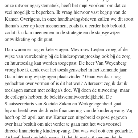
onze uitvoeringssystematiek, heeft het mijn voorkeur om dat zo
veel mogelijk te beperken. Ik vraag hiervoor vast begrip van de
Kamer. Overigens, in onze handhavingsbrieven zullen we dit soort
thema's keer op keer meenemen, zoals ik u eerder heb beloofd,
zodat ik u kan meenemen in de strategie en de stapsgewijze
ontwikkeling op dit punt.
Dan waren er nog enkele vragen. Mevrouw Leijten vroeg of de
wijze van verrekening bij de kinderopvangtoeslag ook bij de zorg-
en huurtoeslag kan worden toegepast. De heer Van Weyenberg
vroeg hoe ik denk over het toeslagenstelsel in het komende jaar.
Gaan hier nog wijzigingen plaatsvinden? Gaan we daar nog
gedachten over vormen of is dit het wel? Allereerst zeg ik dat ik
toeslagen samen met collega's doe. Wij doen de uitvoering, maar
de collega's hebben de beleidsverantwoordelijkheid. De
Staatssecretaris van Sociale Zaken en Werkgelegenheid gaat
bijvoorbeeld over de directe financiering van de kinderopvang. Zij
heeft op 25 april aan uw Kamer een uitgebreid exposé gegeven
over haar besluit om niet verder te gaan met het wetsvoorstel
directe financiering kinderopvang. Dat was wel ooit een gedachte.
Zij heeft heel duidelijk gemaakt dat dit niet wil zeggen dat de