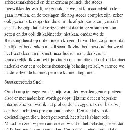
arbeidsmarktbeleid en de inkomenspolitiek, die steeds
ingewikkelder wordt, zeker ook als we het klimaatbeleid nader
gaan invullen, en de toeslagen die nog steeds complex zijn, zeker
ook gezien alle rapporten die er in de afgelopen jaren gemaakt
zijn. Ik begrijp dat het vorige kabinet daarin geen stappen kon
zetten en dat ook dit kabinet dat niet kan, omdat we de
Belastingdienst op orde moeten krijgen. Ik vind het zo jammer dat
het lijkt of het denken nu stil staat. Ik vind het antwoord dat we al
heel veel doen en dus niet meer hoeven na te denken, te
gemakkelijk. Ik zou het fijn vinden qua ambitie dat ook dit kabinet
nadenkt over een toekomstbestendig belastingstelsel, waarmee we
na de volgende kabinetsperiode kunnen beginnen.
Snel
Staatssecretaris
:
Om daarop te reageren: als mijn woorden worden geïnterpreteerd
alsof er met nadenken wordt gestopt, lijkt me dat een beperkte
interpretatie van wat ik net probeerde te zeggen. Ik denk dat wij
een heel ambitieus programma hebben. Een aantal van de
doelstellingen die u heeft genoemd, heeft het kabinet ook.
Misschien zien wij een ander evenwicht in het belastingstelsel dan
u? Ik kan me dat zo voorstellen. Het stelsel is niet af en zal dat