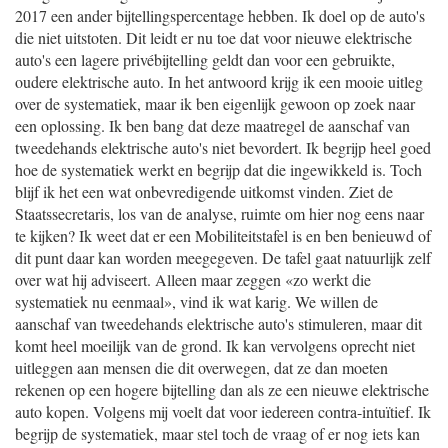
2017 een ander bijtellingspercentage hebben. Ik doel op de auto's
die niet uitstoten. Dit leidt er nu toe dat voor nieuwe elektrische
auto's een lagere privébijtelling geldt dan voor een gebruikte,
oudere elektrische auto. In het antwoord krijg ik een mooie uitleg
over de systematiek, maar ik ben eigenlijk gewoon op zoek naar
een oplossing. Ik ben bang dat deze maatregel de aanschaf van
tweedehands elektrische auto's niet bevordert. Ik begrijp heel goed
hoe de systematiek werkt en begrijp dat die ingewikkeld is. Toch
blijf ik het een wat onbevredigende uitkomst vinden. Ziet de
Staatssecretaris, los van de analyse, ruimte om hier nog eens naar
te kijken? Ik weet dat er een Mobiliteitstafel is en ben benieuwd of
dit punt daar kan worden meegegeven. De tafel gaat natuurlijk zelf
over wat hij adviseert. Alleen maar zeggen «zo werkt die
systematiek nu eenmaal», vind ik wat karig. We willen de
aanschaf van tweedehands elektrische auto's stimuleren, maar dit
komt heel moeilijk van de grond. Ik kan vervolgens oprecht niet
uitleggen aan mensen die dit overwegen, dat ze dan moeten
rekenen op een hogere bijtelling dan als ze een nieuwe elektrische
auto kopen. Volgens mij voelt dat voor iedereen contra-intuïtief. Ik
begrijp de systematiek, maar stel toch de vraag of er nog iets kan