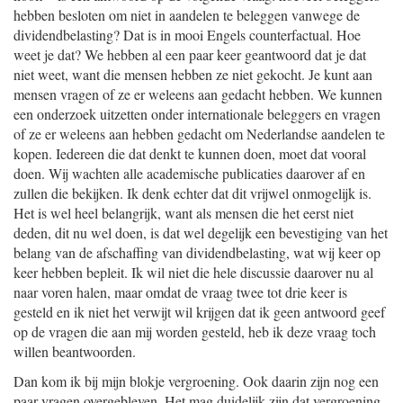
hebben besloten om niet in aandelen te beleggen vanwege de
dividendbelasting? Dat is in mooi Engels counterfactual. Hoe
weet je dat? We hebben al een paar keer geantwoord dat je dat
niet weet, want die mensen hebben ze niet gekocht. Je kunt aan
mensen vragen of ze er weleens aan gedacht hebben. We kunnen
een onderzoek uitzetten onder internationale beleggers en vragen
of ze er weleens aan hebben gedacht om Nederlandse aandelen te
kopen. Iedereen die dat denkt te kunnen doen, moet dat vooral
doen. Wij wachten alle academische publicaties daarover af en
zullen die bekijken. Ik denk echter dat dit vrijwel onmogelijk is.
Het is wel heel belangrijk, want als mensen die het eerst niet
deden, dit nu wel doen, is dat wel degelijk een bevestiging van het
belang van de afschaffing van dividendbelasting, wat wij keer op
keer hebben bepleit. Ik wil niet die hele discussie daarover nu al
naar voren halen, maar omdat de vraag twee tot drie keer is
gesteld en ik niet het verwijt wil krijgen dat ik geen antwoord geef
op de vragen die aan mij worden gesteld, heb ik deze vraag toch
willen beantwoorden.
Dan kom ik bij mijn blokje vergroening. Ook daarin zijn nog een
paar vragen overgebleven. Het mag duidelijk zijn dat vergroening