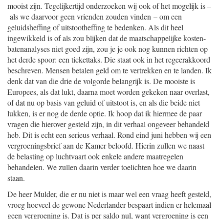
mooist zijn. Tegelijkertijd onderzoeken wij ook of het mogelijk is –
als we daarvoor geen vrienden zouden vinden – om een
geluidsheffing of uitstootheffing te bedenken. Als dit heel
ingewikkeld is of als zou blijken dat de maatschappelijke kosten-
batenanalyses niet goed zijn, zou je je ook nog kunnen richten op
het derde spoor: een tickettaks. Die staat ook in het regeerakkoord
beschreven. Mensen betalen geld om te vertrekken en te landen. Ik
denk dat van die drie de volgorde belangrijk is. De mooiste is
Europees, als dat lukt, daarna moet worden gekeken naar overlast,
of dat nu op basis van geluid of uitstoot is, en als die beide niet
lukken, is er nog de derde optie. Ik hoop dat ik hiermee de paar
vragen die hierover gesteld zijn, in dit verhaal ongeveer behandeld
heb. Dit is echt een serieus verhaal. Rond eind juni hebben wij een
vergroeningsbrief aan de Kamer beloofd. Hierin zullen we naast
de belasting op luchtvaart ook enkele andere maatregelen
behandelen. We zullen daarin verder toelichten hoe we daarin
staan.
De heer Mulder, die er nu niet is maar wel een vraag heeft gesteld,
vroeg hoeveel de gewone Nederlander bespaart indien er helemaal
geen vergroening is. Dat is per saldo nul, want vergroening is een