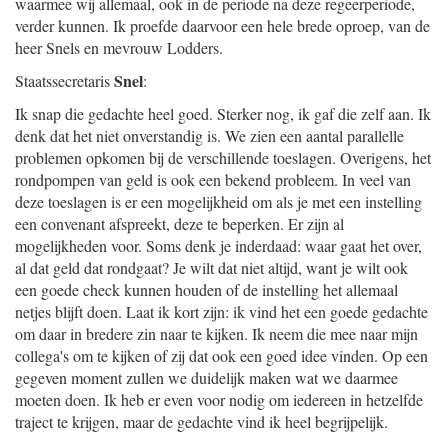
waarmee wij allemaal, ook in de periode na deze regeerperiode,
verder kunnen. Ik proefde daarvoor een hele brede oproep, van de
heer Snels en mevrouw Lodders.
Snel
Staatssecretaris
:
Ik snap die gedachte heel goed. Sterker nog, ik gaf die zelf aan. Ik
denk dat het niet onverstandig is. We zien een aantal parallelle
problemen opkomen bij de verschillende toeslagen. Overigens, het
rondpompen van geld is ook een bekend probleem. In veel van
deze toeslagen is er een mogelijkheid om als je met een instelling
een convenant afspreekt, deze te beperken. Er zijn al
mogelijkheden voor. Soms denk je inderdaad: waar gaat het over,
al dat geld dat rondgaat? Je wilt dat niet altijd, want je wilt ook
een goede check kunnen houden of de instelling het allemaal
netjes blijft doen. Laat ik kort zijn: ik vind het een goede gedachte
om daar in bredere zin naar te kijken. Ik neem die mee naar mijn
collega's om te kijken of zij dat ook een goed idee vinden. Op een
gegeven moment zullen we duidelijk maken wat we daarmee
moeten doen. Ik heb er even voor nodig om iedereen in hetzelfde
traject te krijgen, maar de gedachte vind ik heel begrijpelijk.