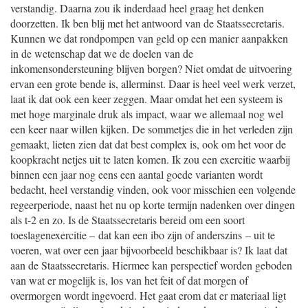
verstandig. Daarna zou ik inderdaad heel graag het denken
doorzetten. Ik ben blij met het antwoord van de Staatssecretaris.
Kunnen we dat rondpompen van geld op een manier aanpakken
in de wetenschap dat we de doelen van de
inkomensondersteuning blijven borgen? Niet omdat de uitvoering
ervan een grote bende is, allerminst. Daar is heel veel werk verzet,
laat ik dat ook een keer zeggen. Maar omdat het een systeem is
met hoge marginale druk als impact, waar we allemaal nog wel
een keer naar willen kijken. De sommetjes die in het verleden zijn
gemaakt, lieten zien dat dat best complex is, ook om het voor de
koopkracht netjes uit te laten komen. Ik zou een exercitie waarbij
binnen een jaar nog eens een aantal goede varianten wordt
bedacht, heel verstandig vinden, ook voor misschien een volgende
regeerperiode, naast het nu op korte termijn nadenken over dingen
als t-2 en zo. Is de Staatssecretaris bereid om een soort
toeslagen
exercitie – dat kan een ibo zijn of anderszins – uit te
voeren, wat over een jaar bijvoorbeeld beschikbaar is? Ik laat dat
aan de Staatssecretaris. Hiermee kan perspectief worden geboden
van wat er mogelijk is, los van het feit of dat morgen of
overmorgen wordt ingevoerd. Het gaat erom dat er materiaal ligt