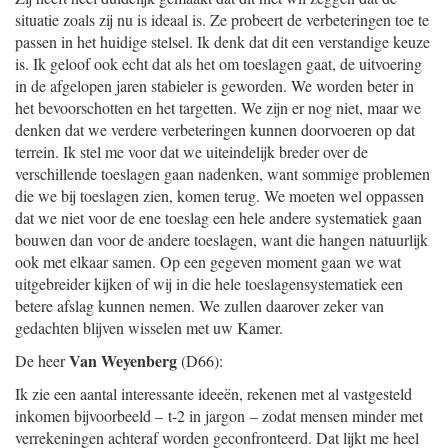
situatie zoals zij nu is ideaal is. Ze probeert de verbeteringen toe te
passen in het huidige stelsel. Ik denk dat dit een verstandige keuze
is. Ik geloof ook echt dat als het om toeslagen gaat, de uitvoering
in de afgelopen jaren stabieler is geworden. We worden beter in
het bevoorschotten en het targetten. We zijn er nog niet, maar we
denken dat we verdere verbeteringen kunnen doorvoeren op dat
terrein. Ik stel me voor dat we uiteindelijk breder over de
verschillende toeslagen gaan nadenken, want sommige problemen
die we bij toeslagen zien, komen terug. We moeten wel oppassen
dat we niet voor de ene toeslag een hele andere systematiek gaan
bouwen dan voor de andere toeslagen, want die hangen natuurlijk
ook met elkaar samen. Op een gegeven moment gaan we wat
uitgebreider kijken of wij in die hele toeslagensystematiek een
betere afslag kunnen nemen. We zullen daarover zeker van
gedachten blijven wisselen met uw Kamer.
Van Weyenberg
De heer
(D66):
Ik zie een aantal interessante ideeën, rekenen met al vastgesteld
inkomen bijvoorbeeld – t-2 in jargon – zodat mensen minder met
verrekeningen achteraf worden geconfronteerd. Dat lijkt me heel