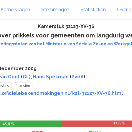
Kamervragen
Stemmingen
Statistieken
Overi
Kamerstuk 32123-XV-36
ver prikkels voor gemeenten om langdurig wer
rotingsstaten van het Ministerie van Sociale Zaken en Werkgel
 december 2009
van Gent
(
GL
),
Hans Spekman
(
PvdA
)
roting
financiën
k.officielebekendmakingen.nl/kst-32123-XV-36.html
48,0 %
52,0 %