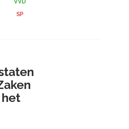
VVD
SP
staten
 Zaken
 het