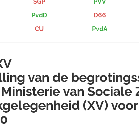
SGP
PVV
PvdD
D66
CU
PvdA
XV
lling van de begrotings
 Ministerie van Sociale
gelegenheid (XV) voor
10