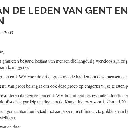
AN DE LEDEN VAN GENT EN
N
er 2009
ng,
en granieten bestand bestaat van mensen die langdurig werkloos zijn of 
naamde nuggers);
nten en UWV voor de crisis grote moeite hadden om deze mensen aan d
t nu van groot belang is om ook deze groep op enigerlei wijze te laten p
 bevorderen dat gemeenten en UWV hun uitkeringsbestanden doorlichten
k of sociale participatie doen en de Kamer hierover voor 1 februari 201
dien gemeenten hun beleid niet aanpassen, met financiële prikkels van 
telligen,
 van de dag.