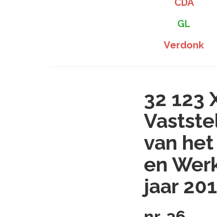
CDA
GL
Verdonk
32 123 
Vastste
van het
en Werk
jaar 20
nr. 36