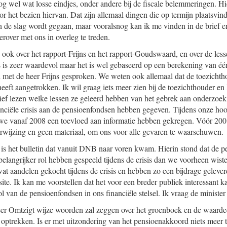
og wel wat losse eindjes, onder andere bij de fiscale belemmeringen. Hi
r het bezien hiervan. Dat zijn allemaal dingen die op termijn plaatsvind
 de slag wordt gegaan, maar vooralsnog kan ik me vinden in de brief e
rover met ons in overleg te treden.
ok over het rapport-Frijns en het rapport-Goudswaard, en over de lessen
ns is zeer waardevol maar het is wel gebaseerd op een berekening van éé
id met de heer Frijns gesproken. We weten ook allemaal dat de toezichth
 heeft aangetrokken. Ik wil graag iets meer zien bij de toezichthouder e
ef lezen welke lessen ze geleerd hebben van het gebrek aan onderzoek 
ciële crisis aan de pensioenfondsen hebben gegeven. Tijdens onze hoorzi
we vanaf 2008 een toevloed aan informatie hebben gekregen. Vóór 2008
rwijzing en geen materiaal, om ons voor alle gevaren te waarschuwen.
is het bulletin dat vanuit DNB naar voren kwam. Hierin stond dat de 
 belangrijker rol hebben gespeeld tijdens de crisis dan we voorheen wis
at aandelen gekocht tijdens de crisis en hebben zo een bijdrage geleverd 
site. Ik kan me voorstellen dat het voor een breder publiek interessant k
l van de pensioenfondsen in ons financiële stelsel. Ik vraag de minister
heer Omtzigt wijze woorden zal zeggen over het groenboek en de waard
 optrekken. Is er met uitzondering van het pensioenakkoord niets meer t