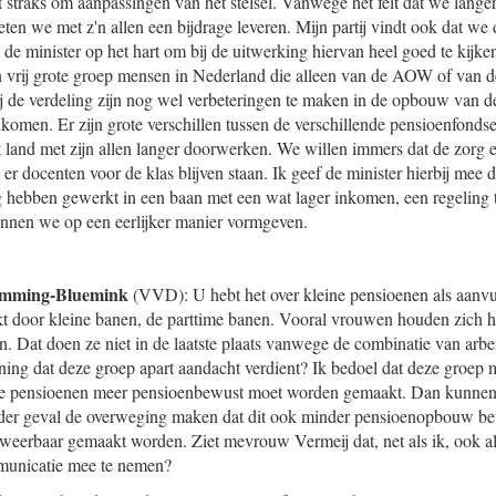
t straks om aanpassingen van het stelsel. Vanwege het feit dat we lang
en we met z'n allen een bijdrage leveren. Mijn partij vindt ook dat we 
de minister op het hart om bij de uitwerking hiervan heel goed te kijke
en vrij grote groep mensen in Nederland die alleen van de AOW of van
j de verdeling zijn nog wel verbeteringen te maken in de opbouw van 
komen. Er zijn grote verschillen tussen de verschillende pensioenfonds
 land met zijn allen langer doorwerken. We willen immers dat de zorg 
t er docenten voor de klas blijven staan. Ik geef de minister hierbij mee 
 hebben gewerkt in een baan met een wat lager inkomen, een regeling t
nnen we op een eerlijker manier vormgeven.
amming-Bluemink
(VVD): U hebt het over kleine pensioenen als aanv
t door kleine banen, de parttime banen. Vooral vrouwen houden zich h
en. Dat doen ze niet in de laatste plaats vanwege de combinatie van arb
ning dat deze groep apart aandacht verdient? Ik bedoel dat deze groe
de pensioenen meer pensioenbewust moet worden gemaakt. Dan kunnen 
ieder geval de overweging maken dat dit ook minder pensioenopbouw b
weerbaar gemaakt worden. Ziet mevrouw Vermeij dat, net als ik, ook al
mmunicatie mee te nemen?