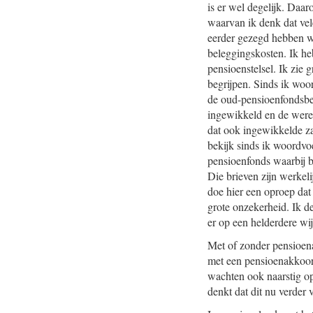
is er wel degelijk. Da
waarvan ik denk dat vel
eerder gezegd hebben we
beleggingskosten. Ik heb
pensioenstelsel. Ik zie
begrijpen. Sinds ik woo
de oud-pensioenfondsbes
ingewikkeld en de were
dat ook ingewikkelde za
bekijk sinds ik woordvoe
pensioenfonds waarbij b
Die brieven zijn werkeli
doe hier een oproep dat 
grote onzekerheid. Ik d
er op een helderdere wi
Met of zonder pensioenak
met een pensioenakkoord
wachten ook naarstig op 
denkt dat dit nu verder v