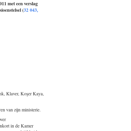
011 met een verslag
ioenstelsel (
32 043,
nk, Klaver, Koşer Kaya,
n van zijn ministerie.
over
enkort in de Kamer