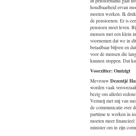
In pensioenland gaat he
houdbaarheid ervan moet
moeten werken. Ik druk 
de pensioenen. Er is e
pensioen moet leven. Bi
mensen met een klein in
voornemen dat we in dit
betaalbaar blijven en da
voor de mensen die lang
kunnen stoppen. Dat ku
Voorzitter: Omtzigt
Dezentjé H
Mevrouw
worden vaak veroorzaak
bezig om allerlei reden
Vermeij met mij van me
de communicatie over 
parttime te werken in 
moeten meer financieel 
minister om in zijn co