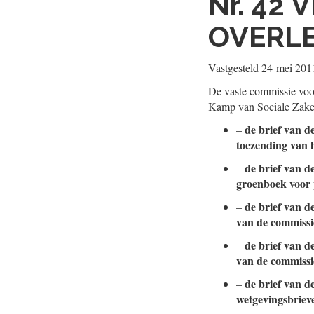
Nr. 42
V
OVERL
Vastgesteld
24 mei 201
De vaste commissie voo
Kamp van Sociale Zake
de brief van d
–
toezending van 
de brief van d
–
groenboek voor 
de brief van d
–
van de commissie
de brief van d
–
van de commissi
de brief van d
–
wetgevingsbriev