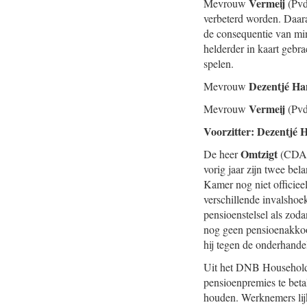
Vermeij
Mevrouw
(Pvd
verbeterd worden. Daar
de consequentie van mi
helderder in kaart gebra
spelen.
Dezentjé H
Mevrouw
Vermeij
Mevrouw
(Pvd
Voorzitter: Dezentjé
Omtzigt
De heer
(CDA):
vorig jaar zijn twee be
Kamer nog niet officiee
verschillende invalshoe
pensioenstelsel als zoda
nog geen pensioenakkoor
hij tegen de onderhande
Uit het DNB Household 
pensioenpremies te beta
houden. Werknemers lijk