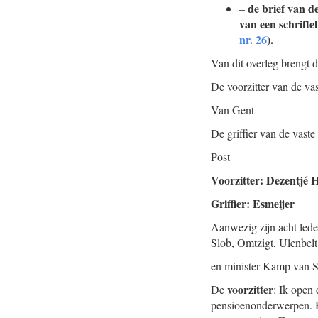
de brief van d
–
van een schrifte
nr. 26
).
Van dit overleg brengt d
De voorzitter van de v
Van Gent
De griffier van de vas
Post
Voorzitter: Dezentjé
Griffier: Esmeijer
Aanwezig zijn acht led
Slob, Omtzigt, Ulenbelt
en minister Kamp van So
voorzitter
De
: Ik open
pensioenonderwerpen. H