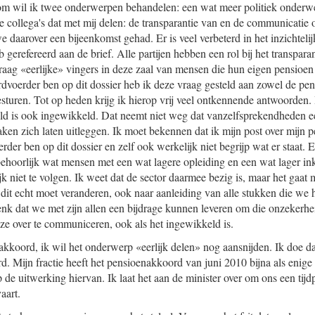
arom wil ik twee onderwerpen behandelen: een wat meer politiek onder
e collega's dat met mij delen: de transparantie van en de communicatie 
 daarover een bijeenkomst gehad. Er is veel verbeterd in het inzichtel
 gerefereerd aan de brief. Alle partijen hebben een rol bij het transpar
 graag «eerlijke» vingers in deze zaal van mensen die hun eigen pensioe
rdvoerder ben op dit dossier heb ik deze vraag gesteld aan zowel de pe
turen. Tot op heden krijg ik hierop vrij veel ontkennende antwoorden. 
ld is ook ingewikkeld. Dat neemt niet weg dat vanzelfsprekendheden e
ken zich laten uitleggen. Ik moet bekennen dat ik mijn post over mijn
rder ben op dit dossier en zelf ook werkelijk niet begrijp wat er staat. E
ehoorlijk wat mensen met een wat lagere opleiding en een wat lager in
jk niet te volgen. Ik weet dat de sector daarmee bezig is, maar het gaat m
dit echt moet veranderen, ook naar aanleiding van alle stukken die we h
enk dat we met zijn allen een bijdrage kunnen leveren om die onzekerh
jze over te communiceren, ook als het ingewikkeld is.
koord, ik wil het onderwerp «eerlijk delen» nog aansnijden. Ik doe dat 
. Mijn fractie heeft het pensioenakkoord van juni 2010 bijna als enig
de uitwerking hiervan. Ik laat het aan de minister over om ons een tijd
aart.