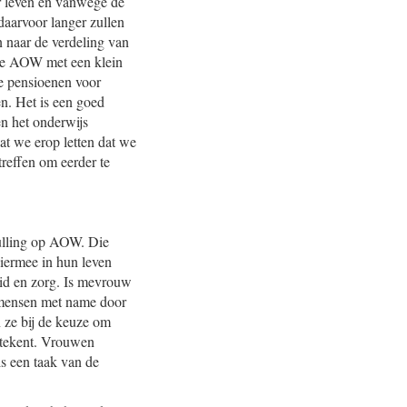
er leven en vanwege de
daarvoor langer zullen
n naar de verdeling van
 de AOW met een klein
de pensioenen voor
en. Het is een goed
en het onderwijs
dat we erop letten dat we
reffen om eerder te
ulling op AOW. Die
iermee in hun leven
eid en zorg. Is mevrouw
p mensen met name door
ze bij de keuze om
etekent. Vrouwen
s een taak van de