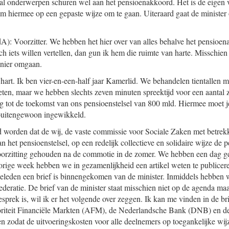
al onderwerpen schuren wel aan het pensioenakkoord. Het is de eigen 
 hiermee op een gepaste wijze om te gaan. Uiteraard gaat de minister o
A): Voorzitter. We hebben het hier over van alles behalve het pensioe
och iets willen vertellen, dan gun ik hem die ruimte van harte. Missch
nier omgaan.
 hart. Ik ben vier-en-een-half jaar Kamerlid. We behandelen tientallen m
 eten, maar we hebben slechts zeven minuten spreektijd voor een aanta
g tot de toekomst van ons pensioenstelsel van 800 mld. Hiermee moet je
buitengewoon ingewikkeld.
worden dat de wij, de vaste commissie voor Sociale Zaken met betrekk
n het pensioenstelsel, op een redelijk collectieve en solidaire wijze de
orzitting gehouden na de commotie in de zomer. We hebben een dag 
Vorige week hebben we in gezamenlijkheid een artikel weten te public
eleden een brief is binnengekomen van de minister. Inmiddels hebben 
deratie. De brief van de minister staat misschien niet op de agenda m
sprek is, wil ik er het volgende over zeggen. Ik kan me vinden in de br
oriteit Financiële Markten (AFM), de Nederlandsche Bank (DNB) en de
en zodat de uitvoeringskosten voor alle deelnemers op toegankelijke wij