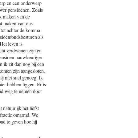
werp en een onderwerp
over pensioenen. Zoals
ijk maken van de
ant maken van ons
n tot achter de komma
nsioenfondsbesturen als
Het leven is
cht verdwenen zijn en
 pensioen nauwkeuriger
n ik zit dan nog bij een
komen zijn aangesloten.
ij niet snel genoeg. Ik
ier hebben liggen. Er is
eid weg te nemen door
natuurlijk het liefst
e fractie omarmd. We
pad te geven hoe hij