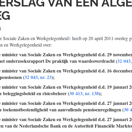
ERSLAG VAN EEN ALG
EG
1
r Sociale Zaken en Werkgelegenheid
1
heeft op 20 april 2011 overleg g
n en Werkgelegenheid over:
e minister van Sociale Zaken en Werkgelegenheid d.d. 29 novembe
het onderzoeksrapport De praktijk van waardeoverdracht (
32 043,
e minister van Sociale Zaken en Werkgelegenheid d.d. 16 decembe
pensioenen (
32 043, nr. 23
);
e minister van Sociale Zaken en Werkgelegenheid d.d. 19 januari 
 beleggingsbeleid en risicobeheer (
30 413, nr. 138
);
e minister van Sociale Zaken en Werkgelegenheid d.d. 27 januari 
e toekomstbestendigheid van aanvullende pensioenregelingen (
30 4
e minister van Sociale Zaken en Werkgelegenheid d.d. 27 januari 
en van de Nederlandsche Bank en de Autoriteit Financiële Markte