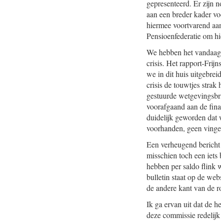
gepresenteerd. Er zijn n
aan een breder kader voo
hiermee voortvarend aan
Pensioenfederatie om hie
We hebben het vandaag o
crisis. Het rapport-Frij
we in dit huis uitgebre
crisis de touwtjes strak
gestuurde wetgevingsbri
voorafgaand aan de finan
duidelijk geworden dat 
voorhanden, geen vinge
Een verheugend bericht 
misschien toch een iets
hebben per saldo flink w
bulletin staat op de web
de andere kant van de ro
Ik ga ervan uit dat de 
deze commissie redelijk