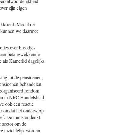
verantwoordelijkheid
ver zijn eigen
nakkoord. Mocht de
ien kunnen we daarmee
oties over broodjes
l zeer belangwekkende
 als Kamerlid dagelijks
ing tot de pensioenen,
 pensioenen behandelen.
georganiseerd rondom
eren in NRC Handelsblad
we ook een reactie
aar omdat het onderwerp
ief. De minister denkt
 sector om de
ze inzichtelijk worden