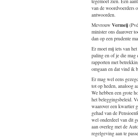
tegemoet zien. Een aant
van de woordvoerders om
antwoorden.
Vermeij
Mevrouw
(Pvd
minister ons daarover t
dan op een prudente ma
Er moet mij iets van het
paling en of je die mag
rapporten met betrekkin
omgaan en dat vind ik 
Er mag wel eens gezegd 
tot op heden, analoog aa
We hebben een grote ho
het beleggingsbeleid. 
waarover een kwartier g
gehad van de Pensioenfe
wel onderdeel van dit ge
aan overleg met de Aut
regelgeving aan te pass