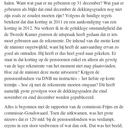
halen. Want wat gaat er nu gebeuren op 31 december? Wat gaat er
gebeuren als blijkt dat eind december de dekkingsgraden nog niet
zijn zoals ze zouden moeten zijn? Volgens de huidige regels
betekent dat dan korting in 2011 en een aankondiging van een
korting in 2012. Nu verkeer ik in de gelukkige omstandigheid dat
de Tweede Kamer gisteren de uitspraak heeft gedaan dat er iets
moet gebeuren aan de rekenrente. De inhoud van die motie kent
de minister ongetwijfeld, want hij heeft de aanvaarding ervan zo
goed als ontraden. Hij heeft er dus heel goed naar gekeken. Er
staat in dat korting op de pensioenen enkel en alleen als gevolg
van de lage rekenrente van het moment niet mag plaatsvinden.
Hoe zal de minister deze motie uitvoeren? Krijgen de
pensioenfondsen via DNB nu instructies – het liefste op korte
termijn – hoe zij met de rekenrente moeten omgaan? Dit heeft
namelijk grote gevolgen voor de dekkingsgraden die eind
november en eind december worden gepubliceerd.
Alles is begonnen met de rapporten van de commissie-Frijns en de
commissie-Goudswaard. Toen die uitkwamen, was het grote
nieuws dat er 120 mld. bij de pensioenfondsen was verdampt,
ergens in een sloot verdwenen of wat dan ook. Dat was het beeld;