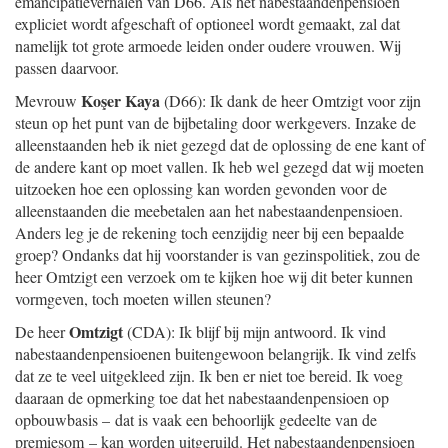
emancipatieverhalen van D66. Als het nabestaandenpensioen
expliciet wordt afgeschaft of optioneel wordt gemaakt, zal dat
namelijk tot grote armoede leiden onder oudere vrouwen. Wij
passen daarvoor.
Koşer Kaya
Mevrouw
(D66): Ik dank de heer Omtzigt voor zijn
steun op het punt van de bijbetaling door werkgevers. Inzake de
alleenstaanden heb ik niet gezegd dat de oplossing de ene kant of
de andere kant op moet vallen. Ik heb wel gezegd dat wij moeten
uitzoeken hoe een oplossing kan worden gevonden voor de
alleenstaanden die meebetalen aan het nabestaandenpensioen.
Anders leg je de rekening toch eenzijdig neer bij een bepaalde
groep? Ondanks dat hij voorstander is van gezinspolitiek, zou de
heer Omtzigt een verzoek om te kijken hoe wij dit beter kunnen
vormgeven, toch moeten willen steunen?
Omtzigt
De heer
(CDA): Ik blijf bij mijn antwoord. Ik vind
nabestaandenpensioenen buitengewoon belangrijk. Ik vind zelfs
dat ze te veel uitgekleed zijn. Ik ben er niet toe bereid. Ik voeg
daaraan de opmerking toe dat het nabestaandenpensioen op
opbouwbasis – dat is vaak een behoorlijk gedeelte van de
premiesom – kan worden uitgeruild. Het nabestaandenpensioen