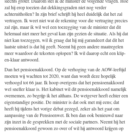
slechts groter. Daarom stel ik de minister de volgende vragen. Hoe
zal hij erop toezien dat dekkingsgraden niet nog verder
achteruithollen? In zijn brief schrijft hij heel duidelijk dat het zal
vertragen. Ik weet niet wat de rekening voor die vertraging precies
zal zijn, maar ik wil wel een toezegging van de minister dat dit
helemaal niet meer het geval kan zijn gezien de situatie. Als hij dat
niet kan toezeggen, wil ik graag dat hij mij garandeert dat dit het
laatste uitstel is dat hij geeft. Neemt hij geen andere maatregelen
meer waardoor de tekorten oplopen? Ik wil daarop echt een klip-
en-klaar antwoord.
Dan het pensioenakkoord. Op de verhoging van de AOW-leeftijd
moeten wij wachten tot 2020, want dan wordt deze hopelijk
verhoogd tot 66 jaar. Ik hoop overigens dat het pensioenakkoord
wel sneller klaar is. Het kabinet wil dit pensioenakkoord namelijk
overnemen, zo begrijp ik het althans. De wetgever heeft echter een
eigenstandige positie. De minister is dat ook met mij eens; dat
heeft hij tijdens het vorige debat gezegd, zeker als het gaat om
aanpassing van de Pensioenwet. Ik ben dan ook benieuwd naar
zijn inzet in de gesprekken met de sociale partners. Neemt hij het
pensioenakkoord gewoon zo over of wil hij antwoord krijgen op