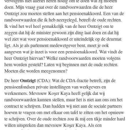
vervolgens niet allerlei heren nodig om te doen wat zij moeten
doen. Mijn vraag gaat over de randvoorwaarden die de heer
Omtzigt zou moeten stellen aan het pensioenakkoord. Een van de
randvoorwaarden die ik heb neergelegd, betreft de oude rechten.
Ik vind het wel heel gemakkelijk van de heer Omtzigt om te
zeggen dat hij de minister gewoon zijn ding laat doen en dat hij
wel ziet wat voor pensioenakkoord er uiteindelijk op de deurmat
ligt. Als je als parlement medewetgever bent, moet je ook
aangeven wat je inzet is voor een pensioenakkoord. Wat vindt de
heer Omtzigt hiervan? Welke randvoorwaarden moeten volgens
hem worden gesteld? Laten wij beginnen met de oude rechten.
Moeten die worden meegenomen?
Omtzigt
De heer
(CDA): Wat de CDA-fractie betreft, zijn de
pensioenfondsen private instellingen van werkgevers en
werknemers. Mevrouw Koşer Kaya heeft gelijk dat wij
randvoorwaarden kunnen stellen, maar het is niet aan ons om het
contract te schrijven. Dan hadden wij niet aan de sociale partners
hoeven te vragen om met elkaar om tafel te zitten om het opnieuw
te schrijven. Over de oude rechten zou ik mij een tikje minder hard
willen uitspreken dan mevrouw Koşer Kaya. Als een