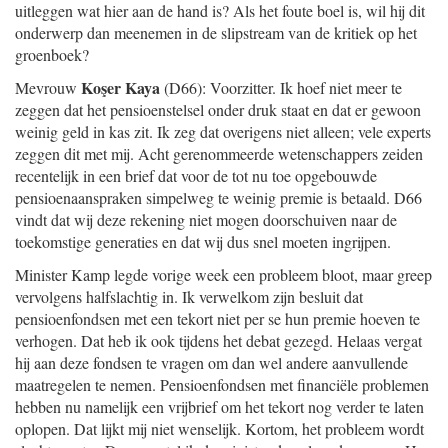
uitleggen wat hier aan de hand is? Als het foute boel is, wil hij dit
onderwerp dan meenemen in de slipstream van de kritiek op het
groenboek?
Koşer Kaya
Mevrouw
(D66): Voorzitter. Ik hoef niet meer te
zeggen dat het pensioenstelsel onder druk staat en dat er gewoon
weinig geld in kas zit. Ik zeg dat overigens niet alleen; vele experts
zeggen dit met mij. Acht gerenommeerde wetenschappers zeiden
recentelijk in een brief dat voor de tot nu toe opgebouwde
pensioenaanspraken simpelweg te weinig premie is betaald. D66
vindt dat wij deze rekening niet mogen doorschuiven naar de
toekomstige generaties en dat wij dus snel moeten ingrijpen.
Minister Kamp legde vorige week een probleem bloot, maar greep
vervolgens halfslachtig in. Ik verwelkom zijn besluit dat
pensioenfondsen met een tekort niet per se hun premie hoeven te
verhogen. Dat heb ik ook tijdens het debat gezegd. Helaas vergat
hij aan deze fondsen te vragen om dan wel andere aanvullende
maatregelen te nemen. Pensioenfondsen met financiële problemen
hebben nu namelijk een vrijbrief om het tekort nog verder te laten
oplopen. Dat lijkt mij niet wenselijk. Kortom, het probleem wordt