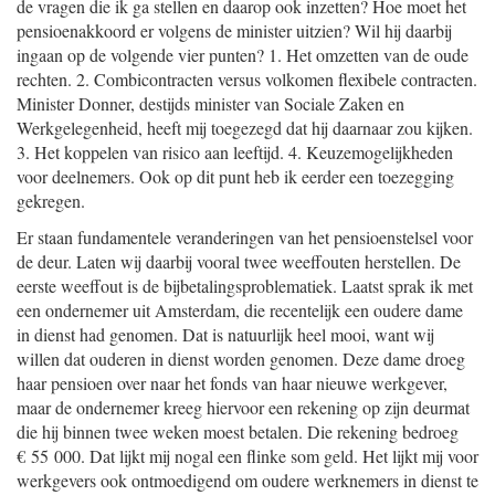
de vragen die ik ga stellen en daarop ook inzetten? Hoe moet het
pensioenakkoord er volgens de minister uitzien? Wil hij daarbij
ingaan op de volgende vier punten? 1. Het omzetten van de oude
rechten. 2. Combicontracten versus volkomen flexibele contracten.
Minister Donner, destijds minister van Sociale Zaken en
Werkgelegenheid, heeft mij toegezegd dat hij daarnaar zou kijken.
3. Het koppelen van risico aan leeftijd. 4. Keuzemogelijkheden
voor deelnemers. Ook op dit punt heb ik eerder een toezegging
gekregen.
Er staan fundamentele veranderingen van het pensioenstelsel voor
de deur. Laten wij daarbij vooral twee weeffouten herstellen. De
eerste weeffout is de bijbetalingsproblematiek. Laatst sprak ik met
een ondernemer uit Amsterdam, die recentelijk een oudere dame
in dienst had genomen. Dat is natuurlijk heel mooi, want wij
willen dat ouderen in dienst worden genomen. Deze dame droeg
haar pensioen over naar het fonds van haar nieuwe werkgever,
maar de ondernemer kreeg hiervoor een rekening op zijn deurmat
die hij binnen twee weken moest betalen. Die rekening bedroeg
€ 55 000. Dat lijkt mij nogal een flinke som geld. Het lijkt mij voor
werkgevers ook ontmoedigend om oudere werknemers in dienst te