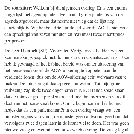
voorzitter
De
: Welkom bij dit algemeen overleg. Er is een enorm
lange lijst met agendapunten. Een aantal grote punten is van de
agenda afgevoerd, maar dat neemt niet weg dat de lijst nog
aanzienlijk is. Wij hebben drie uur de tijd voor dit AO. Ik stel voor
een spreektijd van zeven minuten en maximaal twee interrupties
per persoon.
Ulenbelt
De heer
(SP): Voorzitter. Vorige week hadden wij een
kennismakingsgesprek met de minister en de staatssecretaris. Toen
heb ik gevraagd of het kabinet bereid was om ter uitvoering van
het pensioenakkoord de AOW-uitkering te koppelen aan de
verdiende lonen, dus om de AOW-
uitkering echt welvaartsvast te
maken. De minister gaf daarop geen antwoord. Tot mijn grote
verbazing zag ik de twee dagen erna in NRC Handelsblad staan
dat de minister grote problemen heeft met het overnemen van dit
deel van het pensioenakkoord. Om te beginnen vind ik het niet
netjes dat als een parlementariër in een overleg vraagt wat een
minister ergens van vindt, de minister geen antwoord geeft om dat
vervolgens twee dagen later in de krant wel te doen. Het was geen
nieuwe vraag en evenmin een onverwachte vraag. De vraag lag al