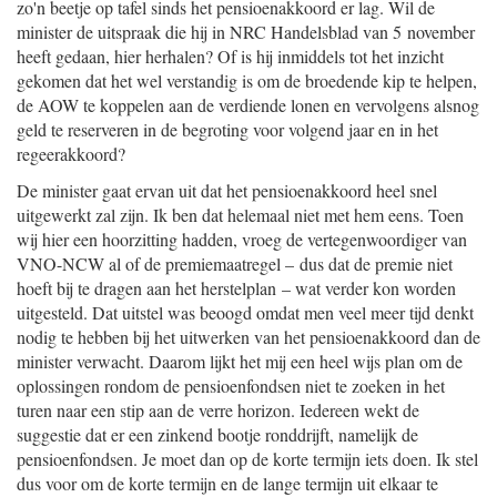
zo'n beetje op tafel sinds het pensioenakkoord er lag. Wil de
minister de uitspraak die hij in NRC Handelsblad van 5 november
heeft gedaan, hier herhalen? Of is hij inmiddels tot het inzicht
gekomen dat het wel verstandig is om de broedende kip te helpen,
de AOW te koppelen aan de verdiende lonen en vervolgens alsnog
geld te reserveren in de begroting voor volgend jaar en in het
regeerakkoord?
De minister gaat ervan uit dat het pensioenakkoord heel snel
uitgewerkt zal zijn. Ik ben dat helemaal niet met hem eens. Toen
wij hier een hoorzitting hadden, vroeg de vertegenwoordiger van
VNO-NCW al of de premiemaatregel – dus dat de premie niet
hoeft bij te dragen aan het herstelplan – wat verder kon worden
uitgesteld. Dat uitstel was beoogd omdat men veel meer tijd denkt
nodig te hebben bij het uitwerken van het pensioenakkoord dan de
minister verwacht. Daarom lijkt het mij een heel wijs plan om de
oplossingen rondom de pensioenfondsen niet te zoeken in het
turen naar een stip aan de verre horizon. Iedereen wekt de
suggestie dat er een zinkend bootje ronddrijft, namelijk de
pensioenfondsen. Je moet dan op de korte termijn iets doen. Ik stel
dus voor om de korte termijn en de lange termijn uit elkaar te