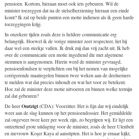
pensioen. Kortom, hieraan moet ook iets gebeuren. Wil de
minister toezeggen dat na de stelselherziening hieraan een einde
komt? Ik zal op beide punten een motie indienen als ik geen harde
toezeggingen krijg.
In onzekere tijden zoals deze is heldere communicatie erg
belangrijk. Hoewel ik de vorige minister zeer respecteer, liet hij
daar wel een steekje vallen. Ik druk mij dan vrij zacht uit. Ik heb
over de communicatie een motie ingediend die met algemene
stemmen is aangenomen. Hierin werd de minister gevraagd,
pensioenfondsen te verplichten om bij het nemen van mogelijke
corrigerende maatregelen binnen twee weken aan de deelnemers
te melden wat dat precies inhoudt en wat het voor ze betekent.
Hoe zal de minister deze motie uitvoeren en binnen welke termijn
zal dat gebeuren?
Omtzigt
De heer
(CDA): Voorzitter. Het is fijn dat wij eindelijk
weer aan de slag kunnen op het pensioendossier. Het gemiddelde
zal ongeveer twee keer per week zijn, zo begrijpen wij. Er ligt een
ontzettend grote uitdaging voor de minister, zoals de heer Ulenbelt
en mevrouw Koşer Kaya al aanstipten. Het is hoe je ernaar kijkt,