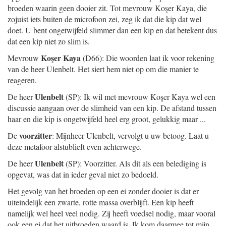
broeden waarin geen dooier zit. Tot mevrouw Koşer Kaya, die
zojuist iets buiten de microfoon zei, zeg ik dat die kip dat wel
doet. U bent ongetwijfeld slimmer dan een kip en dat betekent dus
dat een kip niet zo slim is.
Koşer Kaya
Mevrouw
(D66): Die woorden laat ik voor rekening
van de heer Ulenbelt. Het siert hem niet op om die manier te
reageren.
Ulenbelt
De heer
(SP): Ik wil met mevrouw Koşer Kaya wel een
discussie aangaan over de slimheid van een kip. De afstand tussen
haar en die kip is ongetwijfeld heel erg groot, gelukkig maar ...
voorzitter
De
: Mijnheer Ulenbelt, vervolgt u uw betoog. Laat u
deze metafoor alstublieft even achterwege.
Ulenbelt
De heer
(SP): Voorzitter. Als dit als een belediging is
opgevat, was dat in ieder geval niet zo bedoeld.
Het gevolg van het broeden op een ei zonder dooier is dat er
uiteindelijk een zwarte, rotte massa overblijft. Een kip heeft
namelijk wel heel veel nodig. Zij heeft voedsel nodig, maar vooral
ook een ei dat het uitbroeden waard is. Ik kom daarmee tot mijn