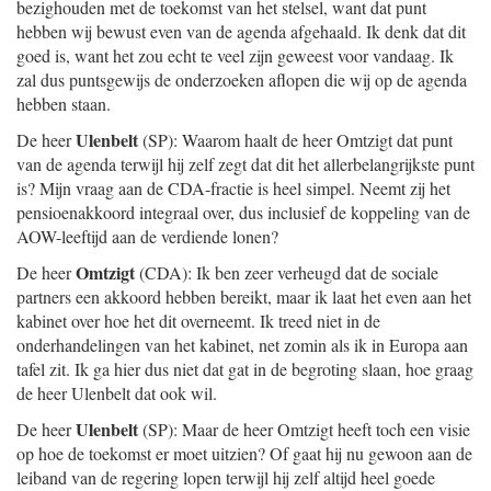
bezighouden met de toekomst van het stelsel, want dat punt
hebben wij bewust even van de agenda afgehaald. Ik denk dat dit
goed is, want het zou echt te veel zijn geweest voor vandaag. Ik
zal dus puntsgewijs de onderzoeken aflopen die wij op de agenda
hebben staan.
Ulenbelt
De heer
(SP): Waarom haalt de heer Omtzigt dat punt
van de agenda terwijl hij zelf zegt dat dit het allerbelangrijkste punt
is? Mijn vraag aan de CDA-fractie is heel simpel. Neemt zij het
pensioenakkoord integraal over, dus inclusief de koppeling van de
AOW-leeftijd aan de verdiende lonen?
Omtzigt
De heer
(CDA): Ik ben zeer verheugd dat de sociale
partners een akkoord hebben bereikt, maar ik laat het even aan het
kabinet over hoe het dit overneemt. Ik treed niet in de
onderhandelingen van het kabinet, net zomin als ik in Europa aan
tafel zit. Ik ga hier dus niet dat gat in de begroting slaan, hoe graag
de heer Ulenbelt dat ook wil.
Ulenbelt
De heer
(SP): Maar de heer Omtzigt heeft toch een visie
op hoe de toekomst er moet uitzien? Of gaat hij nu gewoon aan de
leiband van de regering lopen terwijl hij zelf altijd heel goede