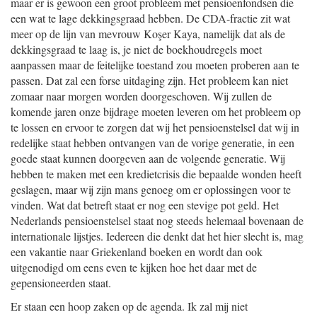
maar er is gewoon een groot probleem met pensioenfondsen die
een wat te lage dekkingsgraad hebben. De CDA-fractie zit wat
meer op de lijn van mevrouw Koşer Kaya, namelijk dat als de
dekkingsgraad te laag is, je niet de boekhoudregels moet
aanpassen maar de feitelijke toestand zou moeten proberen aan te
passen. Dat zal een forse uitdaging zijn. Het probleem kan niet
zomaar naar morgen worden doorgeschoven. Wij zullen de
komende jaren onze bijdrage moeten leveren om het probleem op
te lossen en ervoor te zorgen dat wij het pensioenstelsel dat wij in
redelijke staat hebben ontvangen van de vorige generatie, in een
goede staat kunnen doorgeven aan de volgende generatie. Wij
hebben te maken met een kredietcrisis die bepaalde wonden heeft
geslagen, maar wij zijn mans genoeg om er oplossingen voor te
vinden. Wat dat betreft staat er nog een stevige pot geld. Het
Nederlands pensioenstelsel staat nog steeds helemaal bovenaan de
internationale lijstjes. Iedereen die denkt dat het hier slecht is, mag
een vakantie naar Griekenland boeken en wordt dan ook
uitgenodigd om eens even te kijken hoe het daar met de
gepensioneerden staat.
Er staan een hoop zaken op de agenda. Ik zal mij niet