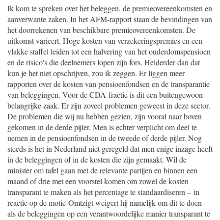
Ik kom te spreken over het beleggen, de premieovereenkomsten en
aanverwante zaken. In het AFM-rapport staan de bevindingen van
het doorrekenen van beschikbare premieovereenkomsten. De
uitkomst varieert. Hoge kosten van verzekeringspremies en een
vlakke staffel leiden tot een halvering van het ouderdomspensioen
en de risico's die deelnemers lopen zijn fors. Helderder dan dat
kun je het niet opschrijven, zou ik zeggen. Er liggen meer
rapporten over de kosten van pensioenfondsen en de transparantie
van beleggingen. Voor de CDA-fractie is dit een buitengewoon
belangrijke zaak. Er zijn zoveel problemen geweest in deze sector.
De problemen die wij nu hebben gezien, zijn vooral naar boven
gekomen in de derde pijler. Men is echter verplicht om deel te
nemen in de pensioenfondsen in de tweede of derde pijler. Nog
steeds is het in Nederland niet geregeld dat men enige inzage heeft
in de beleggingen of in de kosten die zijn gemaakt. Wil de
minister om tafel gaan met de relevante partijen en binnen een
maand of drie met een voorstel komen om zowel de kosten
transparant te maken als het percentage te standaardiseren – in
reactie op de motie-Omtzigt weigert hij namelijk om dit te doen –
als de beleggingen op een verantwoordelijke manier transparant te