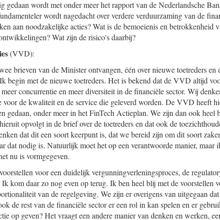
nig gedaan wordt met onder meer het rapport van de Nederlandsche Ba
n fundamenteler wordt nagedacht over verdere verduurzaming van de finan
en aan noodzakelijke acties? Wat is de bemoeienis en betrokkenheid va
ntwikkelingen? Wat zijn de risico's daarbij?
ies
(VVD):
wee brieven van de Minister ontvangen, één over nieuwe toetreders en 
. Ik begin met de nieuwe toetreders. Het is bekend dat de VVD altijd vo
meer concurrentie en meer diversiteit in de financiële sector. Wij denke
 voor de kwaliteit en de service die geleverd worden. De VVD heeft hie
en gedaan, onder meer in het FinTech Actieplan. We zijn dan ook heel bl
 hieruit opvolgt in de brief over de toetreders en dat ook de toezichthoud
ken dat dit een soort keerpunt is, dat we bereid zijn om dit soort zake
ar dat nodig is. Natuurlijk moet het op een verantwoorde manier, maar ik
het nu is vormgegeven.
 voorstellen voor een duidelijk vergunningverleningsproces, de regulator
 Ik kom daar zo nog even op terug. Ik ben heel blij met de voorstellen
tionaliteit van de regelgeving. We zijn er overigens van uitgegaan dat 
ook de rest van de financiële sector er een rol in kan spelen en er geb
actie op geven? Het vraagt een andere manier van denken en werken, e