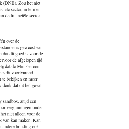
nk (DNB). Zou het niet
ciële sector, in termen
n de financiële sector
één over de
orstander is geweest van
n dat dit goed is voor de
rvoor de afgelopen tijd
ij dat de Minister een
ers dit voortvarend
n te bekijken en meer
 denk dat dit het geval
y sandbox, altijd een
 voor vergunningen onder
het niet alleen voor de
ruik van kan maken. Kan
en andere houding ook