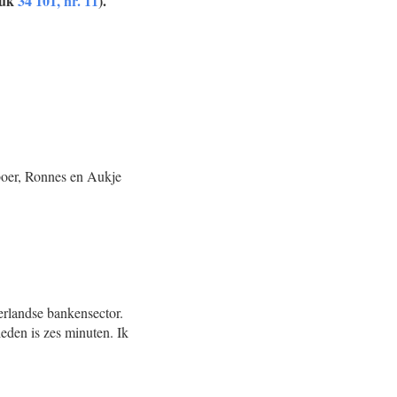
tuk
34 101, nr. 11
).
boer, Ronnes en Aukje
rlandse bankensector.
eden is zes minuten. Ik