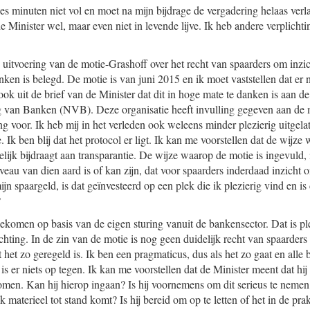
es minuten niet vol en moet na mijn bijdrage de vergadering helaas verla
 Minister wel, maar even niet in levende lijve. Ik heb andere verplichti
e uitvoering van de motie-Grashoff over het recht van spaarders om inzich
ken is belegd. De motie is van juni 2015 en ik moet vaststellen dat er nu
p ook uit de brief van de Minister dat dit in hoge mate te danken is aan 
van Banken (NVB). Deze organisatie heeft invulling gegeven aan de mo
g voor. Ik heb mij in het verleden ook weleens minder plezierig uitge
. Ik ben blij dat het protocol er ligt. Ik kan me voorstellen dat de wijze 
jk bijdraagt aan transparantie. De wijze waarop de motie is ingevuld, 
veau van dien aard is of kan zijn, dat voor spaarders inderdaad inzicht on
ijn spaargeld, is dat geïnvesteerd op een plek die ik plezierig vind en is
?
 gekomen op basis van de eigen sturing vanuit de bankensector. Dat is p
chting. In de zin van de motie is nog geen duidelijk recht van spaarders
 het zo geregeld is. Ik ben een pragmaticus, dus als het zo gaat en alle
is er niets op tegen. Ik kan me voorstellen dat de Minister meent dat hij
omen. Kan hij hierop ingaan? Is hij voornemens om dit serieus te nemen, 
jk materieel tot stand komt? Is hij bereid om op te letten of het in de pra