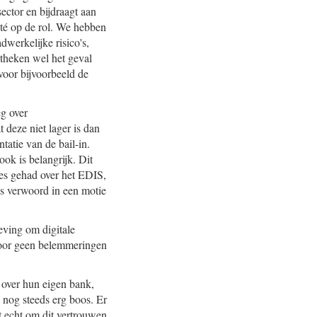
ector en bijdraagt aan
ité op de rol. We hebben
dwerkelijke risico's,
otheken wel het geval
voor bijvoorbeeld de
eg over
deze niet lager is dan
tatie van de bail-in.
ok is belangrijk. Dit
ies gehad over het EDIS,
s verwoord in een motie
eving om digitale
voor geen belemmeringen
n over hun eigen bank,
 nog steeds erg boos. Er
t echt om dit vertrouwen