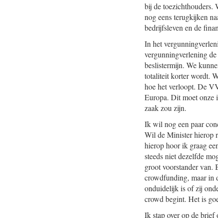
bij de toezichthouders. 
nog eens terugkijken na
bedrijfsleven en de fina
In het vergunningverleni
vergunningverlening de 
beslistermijn. We kunnen
totaliteit korter wordt.
hoe het verloopt. De VV
Europa. Dit moet onze i
zaak zou zijn.
Ik wil nog een paar conc
Wil de Minister hierop 
hierop hoor ik graag een
steeds niet dezelfde mo
groot voorstander van.
crowdfunding, maar in de
onduidelijk is of zij o
crowd begint. Het is goe
Ik stap over op de brief 