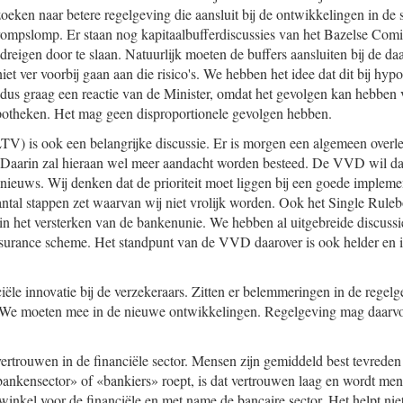
eken naar betere regelgeving die aansluit bij de ontwikkelingen in de s
rompslomp. Er staan nog kapitaalbufferdiscussies van het Bazelse Com
dreigen door te slaan. Natuurlijk moeten de buffers aansluiten bij de daa
et ver voorbij gaan aan die risico's. We hebben het idee dat dit bij hyp
p dus graag een reactie van de Minister, omdat het gevolgen kan hebben 
otheken. Het mag geen disproportionele gevolgen hebben.
LTV) is ook een belangrijke discussie. Er is morgen een algemeen overl
Daarin zal hieraan wel meer aandacht worden besteed. De VVD wil dat 
nieuws. Wij denken dat de prioriteit moet liggen bij een goede implemen
antal stappen zet waarvan wij niet vrolijk worden. Ook het Single Rulebo
it in het versterken van de bankenunie. We hebben al uitgebreide discuss
nsurance scheme. Het standpunt van de VVD daarover is ook helder en i
iële innovatie bij de verzekeraars. Zitten er belemmeringen in de regelg
? We moeten mee in de nieuwe ontwikkelingen. Regelgeving mag daar
 vertrouwen in de financiële sector. Mensen zijn gemiddeld best tevrede
bankensector» of «bankiers» roept, is dat vertrouwen laag en wordt men
winkel voor de financiële en met name de bancaire sector. Het helpt nie