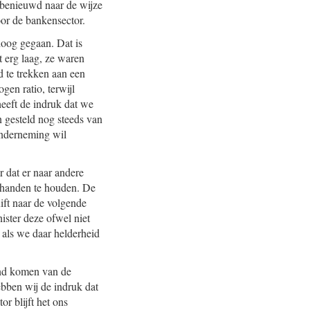
 benieuwd naar de wijze
oor de bankensector.
mhoog gegaan. Dat is
t erg laag, ze waren
 te trekken aan een
gen ratio, terwijl
eeft de indruk dat we
n gesteld nog steeds van
 onderneming wil
 dat er naar andere
shanden te houden. De
uift naar de volgende
ister deze ofwel niet
s als we daar helderheid
tand komen van de
ebben wij de indruk dat
r blijft het ons