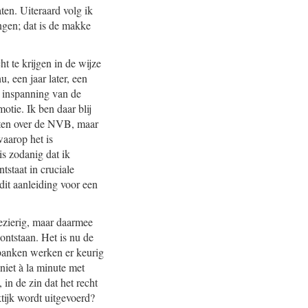
ten. Uiteraard volg ik
ngen; dat is de makke
t te krijgen in de wijze
, een jaar later, een
de inspanning van de
tie. Ik ben daar blij
laten over de NVB, maar
waarop het is
is zodanig dat ik
tstaat in cruciale
 dit aanleiding voor een
lezierig, maar daarmee
 ontstaan. Het is nu de
 banken werken er keurig
 niet à la minute met
in de zin dat het recht
ktijk wordt uitgevoerd?