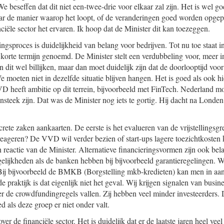
We beseffen dat dit niet een-twee-drie voor elkaar zal zijn. Het is wel g
ar de manier waarop het loopt, of de veranderingen goed worden opgep
nciële sector het ervaren. Ik hoop dat de Minister dit kan toezeggen.
ngsproces is duidelijkheid van belang voor bedrijven. Tot nu toe staat i
korte termijn genoemd. De Minister stelt een verdubbeling voor, meer in
 dit wel billijken, maar dan moet duidelijk zijn dat de doorlooptijd voor 
 We moeten niet in dezelfde situatie blijven hangen. Het is goed als ook 
D heeft ambitie op dit terrein, bijvoorbeeld met FinTech. Nederland m
nsteek zijn. Dat was de Minister nog iets te gortig. Hij dacht na Londe
rete zaken aankaarten. De eerste is het evalueren van de vrijstellingsg
reageren? De VVD wil verder bezien of start-ups lagere toezichtkosten
 reactie van de Minister. Alternatieve financieringsvormen zijn ook bela
gelijkheden als de banken hebben bij bijvoorbeeld garantieregelingen. Wi
 Bij bijvoorbeeld de BMKB (Borgstelling mkb-kredieten) kan men in a
 praktijk is dat eigenlijk niet het geval. Wij krijgen signalen van busin
nder de crowdfundingregels vallen. Zij hebben veel minder investeerders.
d als deze groep er niet onder valt.
over de financiële sector. Het is duidelijk dat er de laatste jaren heel vee