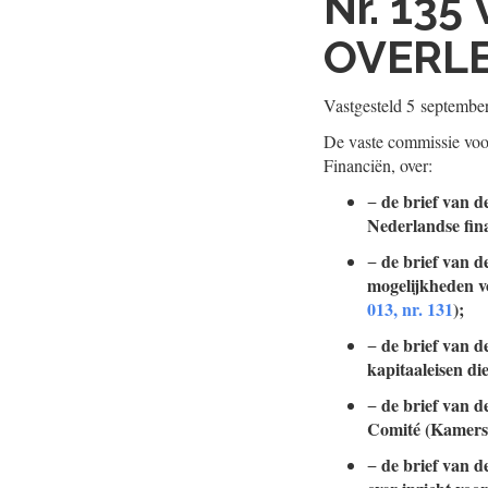
Nr. 135
OVERL
Vastgesteld
5 septembe
De vaste commissie voor
Financiën, over:
de brief van d
−
Nederlandse fin
de brief van d
−
mogelijkheden vo
013, nr. 131
);
de brief van d
−
kapitaaleisen di
de brief van d
−
Comité (Kamers
de brief van d
−