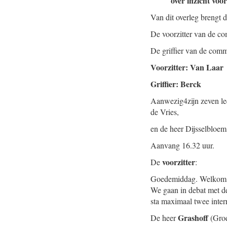
over inzicht vo
Van dit overleg brengt 
De voorzitter van de co
De griffier van de comm
Voorzitter: Van Laar
Griffier: Berck
Aanwezig4zijn zeven le
de Vries,
en de heer Dijsselbloem
Aanvang 16.32 uur.
voorzitter
De
:
Goedemiddag. Welkom bi
We gaan in debat met de
sta maximaal twee interr
Grashoff
De heer
(Groe