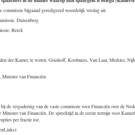
or spaarders in de manier waarop hun spaargeld is belegd (Kamers
de commissie bijgaand geredigeerd woordelijk verslag uit.
mmissie,
Duisenberg
issie,
Berck
den der Kamer, te weten: Grashoff, Koolmees, Van Laar, Merkies, Nij
, Minister van Financiën.
j de vergadering van de vaste commissie voor Financiën over de Nede
 Minister van Financiën. De spreektijd in de eerste termijn voor Kamerl
upties per fractie toe.
nLinks):