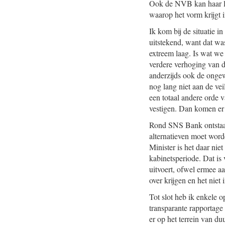
Ook de NVB kan haar led
waarop het vorm krijgt i
Ik kom bij de situatie i
uitstekend, want dat was
extreem laag. Is wat we
verdere verhoging van de
anderzijds ook de onge
nog lang niet aan de vei
een totaal andere orde 
vestigen. Dan komen er h
Rond SNS Bank ontstaat 
alternatieven moet wor
Minister is het daar niet
kabinetsperiode. Dat is
uitvoert, ofwel ermee aa
over krijgen en het niet 
Tot slot heb ik enkele 
transparante rapportage 
er op het terrein van du