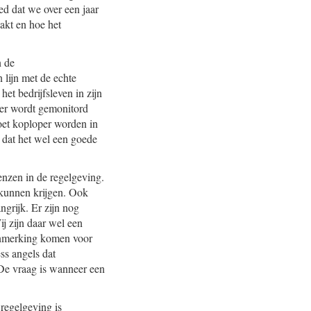
oed dat we over een jaar
akt en hoe het
n de
 lijn met de echte
het bedrijfsleven in zijn
hier wordt gemonitord
oet koploper worden in
n dat het wel een goede
renzen in de regelgeving.
 kunnen krijgen. Ook
ngrijk. Er zijn nog
j zijn daar wel een
anmerking komen voor
ess angels dat
 De vraag is wanneer een
l regelgeving is