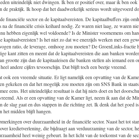
en uiteindelijk niet dwingen. Ik ben er positief over, maar ik ben ook
n de praktijk. Ik hoop dat het daadwerkelijk serieus wordt uitgevoerd d
n de financiële sector en de kapitaalvereisten. De kapitaalbuffers zijn o
 na de financiële crisis keihard nodig. Ze waren niet laag, ze waren nie
 nu hebben eigenlijk wel voldoende? Is de Minister voornemens om hard
 kapitaalvereisten? Is het niet zo dat we enerzijds werken met een gewo
wogen ratio, de leverage, omhoog zou moeten? De GroenLinks-fractie h
lige kant zitten en meent dat de kapitaalvereisten die aan banken worde
van grootte zijn dan de kapitaaleisen die banken stellen als iemand een
eel andere cijfers tevoorschijn. Dat blijft toch een beetje vreemd.
ook een vreemde situatie. Er ligt namelijk een opvatting van de Kamer
den gekeken en dat het mogelijk zou moeten zijn om SNS Bank in staat
 mee eens. Het uiteindelijke resultaat is dat hij niets doet en het doorsch
 vreemd. Als er een opvatting van de Kamer ligt, neem ik aan dat de Min
n de slag gaat en dus stappen in die richting zet. Ik denk dat het goed i
in het midden blijft hangen.
opmerkingen over duurzaamheid in de financiële sector. Naast het tot s
over kredietverlening, die bijdraagt aan verduurzaming van de sector, h
urzaamheid heel weinig gebeurt. In het licht van de toekomst van de secto