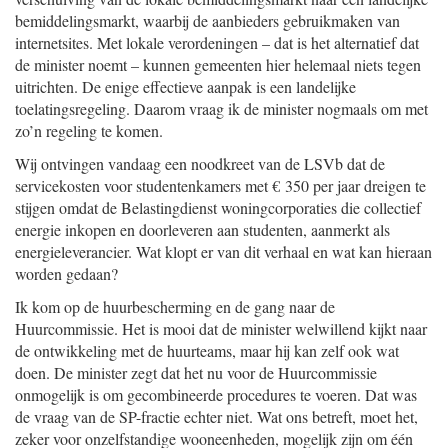
bemiddelingsmarkt, waarbij de aanbieders gebruikmaken van
internetsites. Met lokale verordeningen – dat is het alternatief dat
de minister noemt – kunnen gemeenten hier helemaal niets tegen
uitrichten. De enige effectieve aanpak is een landelijke
toelatingsregeling. Daarom vraag ik de minister nogmaals om met
zo’n regeling te komen.
Wij ontvingen vandaag een noodkreet van de LSVb dat de
servicekosten voor studentenkamers met € 350 per jaar dreigen te
stijgen omdat de Belastingdienst woningcorporaties die collectief
energie inkopen en doorleveren aan studenten, aanmerkt als
energieleverancier. Wat klopt er van dit verhaal en wat kan hieraan
worden gedaan?
Ik kom op de huurbescherming en de gang naar de
Huurcommissie. Het is mooi dat de minister welwillend kijkt naar
de ontwikkeling met de huurteams, maar hij kan zelf ook wat
doen. De minister zegt dat het nu voor de Huurcommissie
onmogelijk is om gecombineerde procedures te voeren. Dat was
de vraag van de SP-fractie echter niet. Wat ons betreft, moet het,
zeker voor onzelfstandige wooneenheden, mogelijk zijn om één