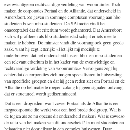
evenwichtige en rechtvaardige verdeling van woonruimte. Toch
maken de corporaties Portaal en de Alliantie, dat onderscheid in
Amersfoort. Ze geven in sommige complexen voorrang aan hbo-
studenten boven mbo-studenten. De SP-fractie vindt het
onacceptabel dat dit criterium wordt gehanteerd. Dat Amersfoort
zich wil profileren als hbo-studentenstad schijnt er iets mee te
maken te hebben. De minister vindt die voorrang ook geen goede
zaak, want hij zegt letterlijk: «Het lijkt mij moeilijk te
onderbouwen dat het onderscheid tussen hbo- en mbo-studenten
een relevant criterium is in het kader van de evenwichtige en
rechtvaardige verdeling van woonruimte.» Vervolgens zegt hij
echter dat de corporaties zich mogen specialiseren in huisvesting
van specifieke groepen en dat hij geen reden ziet om Portaal en de
Alliantie op het matje te roepen zolang hij geen signalen ontvangt
dat er structureel wordt gediscrimineerd.
Dat is een drogreden, want zowel Portaal als de Alliantie is een
megacorporatie die werkt voor een heel brede doelgroep. Wat is
de logica als ze nu opeens dit onderscheid maken? Wat is sowieso
de ratio van het maken van dit onderscheid? Je moet studenten en
bejaarden niet door elkaar in één complex huisvesten. Daar