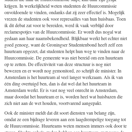
krijgen. In werkelijkheid weten studenten de Huurcommissie
onvoldoende te vinden, ondanks dat zij zeer effectief is. Mogelijk
vrezen de studenten ook voor represailles van hun huisbaas. Toen
ik dit debat zat voor te bereiden, werd ik vaak verblijd door
reclamespotjes van de Huurcommissie. Er wordt dus nogal wat
gedaan aan haar naamsbekendheid. Blijkbaar werkt het echter niet
goed genoeg, want de Groningser Studentenbond heeft zelf een
huurteam opgezet, dat studenten helpt hun weg te vinden naar de
Huurcommissie. De gemeente was niet bereid om een huurteam
op te zetten. De effectiviteit van deze structuur is nog niet
bewezen en er wordt nog gemonitord, zo schrijft de minister. In
Amsterdam is het huurteam al veel langer werkzaam. Als ik van
één ding overtuigd ben, dan is dat wel dat het huurteam in
Amsterdam werkt. Er is vast nog veel onrecht in Amsterdam,
maar doordat het huurteam er is, worden heel wat huisbazen die
zich niet aan de wet houden, voortvarend aangepakt.
Ook de minister meldt dat dit soort diensten van belang zijn,
omdat ze een bijdrage leveren aan een laagdrempelige toegang tot
de Huurcommissie. Huurteams weten mensen immers ook door te