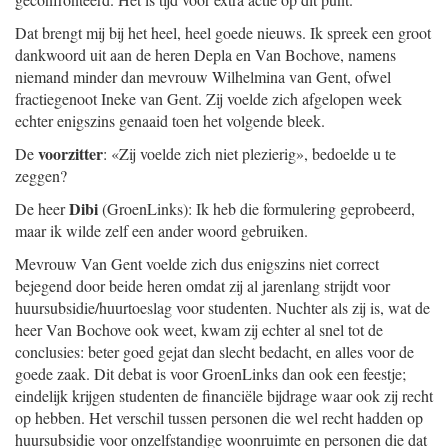
Dat brengt mij bij het heel, heel goede nieuws. Ik spreek een groot
dankwoord uit aan de heren Depla en Van Bochove, namens
niemand minder dan mevrouw Wilhelmina van Gent, ofwel
fractiegenoot Ineke van Gent. Zij voelde zich afgelopen week
echter enigszins genaaid toen het volgende bleek.
voorzitter
De
: «Zij voelde zich niet plezierig», bedoelde u te
zeggen?
Dibi
De heer
(GroenLinks): Ik heb die formulering geprobeerd,
maar ik wilde zelf een ander woord gebruiken.
Mevrouw Van Gent voelde zich dus enigszins niet correct
bejegend door beide heren omdat zij al jarenlang strijdt voor
huursubsidie/huurtoeslag voor studenten. Nuchter als zij is, wat de
heer Van Bochove ook weet, kwam zij echter al snel tot de
conclusies: beter goed gejat dan slecht bedacht, en alles voor de
goede zaak. Dit debat is voor GroenLinks dan ook een feestje;
eindelijk krijgen studenten de financiële bijdrage waar ook zij recht
op hebben. Het verschil tussen personen die wel recht hadden op
huursubsidie voor onzelfstandige woonruimte en personen die dat