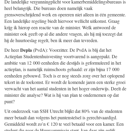
De landelijke vergunningplicht voor kamerbemiddelingsbureaus is
heel belangrijk. Die bureaus doen namelijk vaak
grensoverschrijdend werk en opereren niet alleen in één gemeente.
Een landelijke regeling biedt hiervoor wellicht uitkomst. Graag
krijg ik hierop een reactie van de minister. Welk antwoord de
minister ook geeft op al die andere vragen, als hij mij toezegt dat
hij de huurtoeslag regelt, ben ik meer dan tevreden.
Depla
De heer
(PvdA): Voorzitter. De PvdA is blij dat het
Actieplan Studentenhuisvesting voortvarend is aangepakt. De
ambitie van 12 000 eenheden die destijds is geformuleerd in het
actieplan, is namelijk ruimschoots gehaald: er zijn bijna 17 000
eenheden gebouwd. Toch is er nog steeds zorg over het oplopend
tekort in de toekomst. Er wordt de komende jaren een sterke groei
verwacht van het aantal studenten in het hoger onderwijs. Deelt de
minister die analyse? Wat is hij van plan te ondernemen op dat
punt?
Uit onderzoek van SSH Utrecht blijkt dat 80% van de studenten
meer betaalt dan volgens het puntenstelsel is gerechtvaardigd.
Gemiddeld wordt zo’n € 120 te veel betaald voor een kamer. Een
student die naar de Huurcommissie stapt, kan daar zijn gelijk