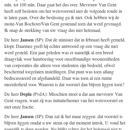
mln. tot 100 mln. Daar gaat het dus over. Mevrouw Van Gent
heeft zelf besloten om het wetsvoorstel niet de volgende ronde in
te laten gaan. Over die beslissing ga ik niet. Ook hebben wij de
motie-Van Bochove/Van Gent gesteund toen dat werd gevraagd.
Ik snap de strekking van uw vraag dus niet helemaal.
Jansen
De heer
(SP): Dat de minister dat in februari heeft gemeld,
klopt. Daarmee geeft hij echter antwoord op een vraag die niet
werd gesteld. Een jaar geleden was er namelijk al een breed
draagvlak voor huurtoeslag voor onzelfstandige wooneenheden
van corporaties die alleen voor studenten zijn bedoeld, ofwel
beschermd toegelaten instellingen. Dat punt was toen allang
bediscussieerd en afgehandeld. Daar was toen al een ruime
meerderheid voor. Waarom is dat voorstel dan blijven liggen toen?
Depla
De heer
(PvdA): Misschien moet u dat aan mevrouw Van
Gent vragen, want zij was initiatiefnemer van het wetsvoorstel en
niet onze fractie.
Jansen
De heer
(SP): Dan zal ik het maar zeggen: dat voorstel is
blijven liggen omdat u uw steun op dat moment introk. U vond het
namelijk te duur worden. Nu blijkt echter dat het helemaal niet te