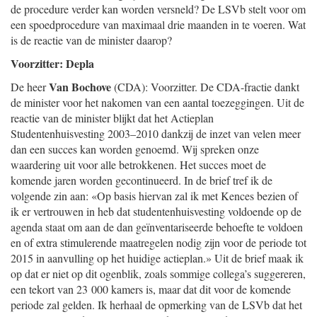
de procedure verder kan worden versneld? De LSVb stelt voor om
een spoedprocedure van maximaal drie maanden in te voeren. Wat
is de reactie van de minister daarop?
Voorzitter: Depla
Van Bochove
De heer
(CDA): Voorzitter. De CDA-fractie dankt
de minister voor het nakomen van een aantal toezeggingen. Uit de
reactie van de minister blijkt dat het Actieplan
Studentenhuisvesting 2003–2010 dankzij de inzet van velen meer
dan een succes kan worden genoemd. Wij spreken onze
waardering uit voor alle betrokkenen. Het succes moet de
komende jaren worden gecontinueerd. In de brief tref ik de
volgende zin aan: «Op basis hiervan zal ik met Kences bezien of
ik er vertrouwen in heb dat studentenhuisvesting voldoende op de
agenda staat om aan de dan geïnventariseerde behoefte te voldoen
en of extra stimulerende maatregelen nodig zijn voor de periode tot
2015 in aanvulling op het huidige actieplan.» Uit de brief maak ik
op dat er niet op dit ogenblik, zoals sommige collega’s suggereren,
een tekort van 23 000 kamers is, maar dat dit voor de komende
periode zal gelden. Ik herhaal de opmerking van de LSVb dat het