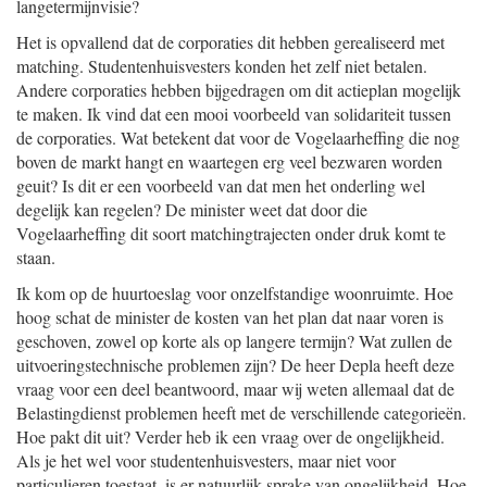
langetermijnvisie?
Het is opvallend dat de corporaties dit hebben gerealiseerd met
matching. Studentenhuisvesters konden het zelf niet betalen.
Andere corporaties hebben bijgedragen om dit actieplan mogelijk
te maken. Ik vind dat een mooi voorbeeld van solidariteit tussen
de corporaties. Wat betekent dat voor de Vogelaarheffing die nog
boven de markt hangt en waartegen erg veel bezwaren worden
geuit? Is dit er een voorbeeld van dat men het onderling wel
degelijk kan regelen? De minister weet dat door die
Vogelaarheffing dit soort matchingtrajecten onder druk komt te
staan.
Ik kom op de huurtoeslag voor onzelfstandige woonruimte. Hoe
hoog schat de minister de kosten van het plan dat naar voren is
geschoven, zowel op korte als op langere termijn? Wat zullen de
uitvoeringstechnische problemen zijn? De heer Depla heeft deze
vraag voor een deel beantwoord, maar wij weten allemaal dat de
Belastingdienst problemen heeft met de verschillende categorieën.
Hoe pakt dit uit? Verder heb ik een vraag over de ongelijkheid.
Als je het wel voor studentenhuisvesters, maar niet voor
particulieren toestaat, is er natuurlijk sprake van ongelijkheid. Hoe