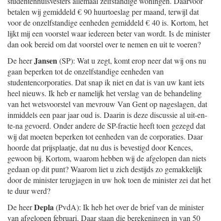
studentenhuisvesters allemaal zelfstandige woningen. Daarvoor
betalen wij gemiddeld € 90 huurtoeslag per maand, terwijl dat
voor de onzelfstandige eenheden gemiddeld € 40 is. Kortom, het
lijkt mij een voorstel waar iedereen beter van wordt. Is de minister
dan ook bereid om dat voorstel over te nemen en uit te voeren?
Jansen
De heer
(SP): Wat u zegt, komt erop neer dat wij ons nu
gaan beperken tot de onzelfstandige eenheden van
studentencorporaties. Dat snap ik niet en dat is van uw kant iets
heel nieuws. Ik heb er namelijk het verslag van de behandeling
van het wetsvoorstel van mevrouw Van Gent op nageslagen, dat
inmiddels een paar jaar oud is. Daarin is deze discussie al uit-en-
te-na gevoerd. Onder andere de SP-fractie heeft toen gezegd dat
wij dat moeten beperken tot eenheden van de corporaties. Daar
hoorde dat prijsplaatje, dat nu dus is bevestigd door Kences,
gewoon bij. Kortom, waarom hebben wij de afgelopen dan niets
gedaan op dit punt? Waarom liet u zich destijds zo gemakkelijk
door de minister terugjagen in uw hok toen de minister zei dat het
te duur werd?
Depla
De heer
(PvdA): Ik heb het over de brief van de minister
van afgelopen februari. Daar staan die berekeningen in van 50