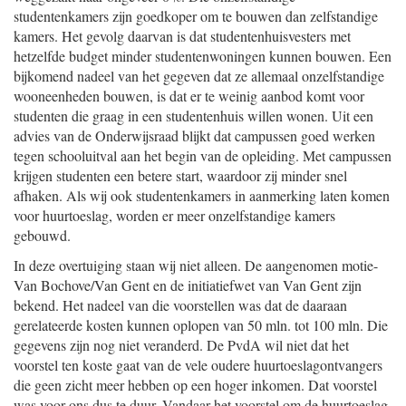
studentenkamers zijn goedkoper om te bouwen dan zelfstandige
kamers. Het gevolg daarvan is dat studentenhuisvesters met
hetzelfde budget minder studentenwoningen kunnen bouwen. Een
bijkomend nadeel van het gegeven dat ze allemaal onzelfstandige
wooneenheden bouwen, is dat er te weinig aanbod komt voor
studenten die graag in een studentenhuis willen wonen. Uit een
advies van de Onderwijsraad blijkt dat campussen goed werken
tegen schooluitval aan het begin van de opleiding. Met campussen
krijgen studenten een betere start, waardoor zij minder snel
afhaken. Als wij ook studentenkamers in aanmerking laten komen
voor huurtoeslag, worden er meer onzelfstandige kamers
gebouwd.
In deze overtuiging staan wij niet alleen. De aangenomen motie-
Van Bochove/Van Gent en de initiatiefwet van Van Gent zijn
bekend. Het nadeel van die voorstellen was dat de daaraan
gerelateerde kosten kunnen oplopen van 50 mln. tot 100 mln. Die
gegevens zijn nog niet veranderd. De PvdA wil niet dat het
voorstel ten koste gaat van de vele oudere huurtoeslagontvangers
die geen zicht meer hebben op een hoger inkomen. Dat voorstel
was voor ons dus te duur. Vandaar het voorstel om de huurtoeslag