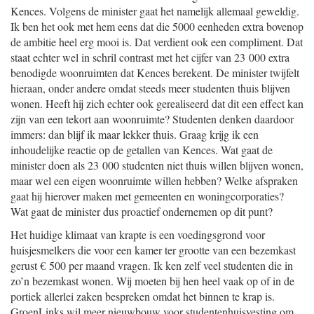
Kences. Volgens de minister gaat het namelijk allemaal geweldig.
Ik ben het ook met hem eens dat die 5000 eenheden extra bovenop
de ambitie heel erg mooi is. Dat verdient ook een compliment. Dat
staat echter wel in schril contrast met het cijfer van 23 000 extra
benodigde woonruimten dat Kences berekent. De minister twijfelt
hieraan, onder andere omdat steeds meer studenten thuis blijven
wonen. Heeft hij zich echter ook gerealiseerd dat dit een effect kan
zijn van een tekort aan woonruimte? Studenten denken daardoor
immers: dan blijf ik maar lekker thuis. Graag krijg ik een
inhoudelijke reactie op de getallen van Kences. Wat gaat de
minister doen als 23 000 studenten niet thuis willen blijven wonen,
maar wel een eigen woonruimte willen hebben? Welke afspraken
gaat hij hierover maken met gemeenten en woningcorporaties?
Wat gaat de minister dus proactief ondernemen op dit punt?
Het huidige klimaat van krapte is een voedingsgrond voor
huisjesmelkers die voor een kamer ter grootte van een bezemkast
gerust € 500 per maand vragen. Ik ken zelf veel studenten die in
zo’n bezemkast wonen. Wij moeten bij hen heel vaak op of in de
portiek allerlei zaken bespreken omdat het binnen te krap is.
GroenLinks wil meer nieuwbouw voor studentenhuisvesting om