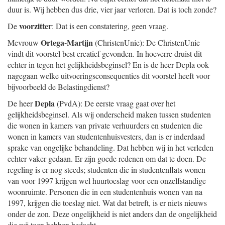
duur is. Wij hebben dus drie, vier jaar verloren. Dat is toch zonde?
voorzitter
De
: Dat is een constatering, geen vraag.
Ortega-Martijn
Mevrouw
(ChristenUnie): De ChristenUnie
vindt dit voorstel best creatief gevonden. In hoeverre druist dit
echter in tegen het gelijkheidsbeginsel? En is de heer Depla ook
nagegaan welke uitvoeringsconsequenties dit voorstel heeft voor
bijvoorbeeld de Belastingdienst?
Depla
De heer
(PvdA): De eerste vraag gaat over het
gelijkheidsbeginsel. Als wij onderscheid maken tussen studenten
die wonen in kamers van private verhuurders en studenten die
wonen in kamers van studentenhuisvesters, dan is er inderdaad
sprake van ongelijke behandeling. Dat hebben wij in het verleden
echter vaker gedaan. Er zijn goede redenen om dat te doen. De
regeling is er nog steeds; studenten die in studentenflats wonen
van voor 1997 krijgen wel huurtoeslag voor een onzelfstandige
woonruimte. Personen die in een studentenhuis wonen van na
1997, krijgen die toeslag niet. Wat dat betreft, is er niets nieuws
onder de zon. Deze ongelijkheid is niet anders dan de ongelijkheid
die wij toen hebben bedacht.