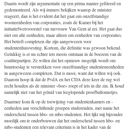
Daarin wordt zijn argumentatie op een prima manier gefileerd en
gedemonteerd. Als wij immers bekijken waarop de minister
reageert, dan is het evident dat het gaat om onzelfstandige
wooneenheden van corporaties, zoals de Kamer bij het
initiatiefwetsvoorstel van mevrouw Van Gent al zei. Het gaat dus
niet om alle eenheden, maar alleen om eenheden van corporaties.
Het betreft complexen die zijn aangewezen voor
studentenhuisvesting. Kortom, die definitie was gewoon bekend.
Gelukkig is er nu echter iets moois ontstaan in de boezem van de
coalitiepartijen. Ze willen dat het opnieuw mogelijk wordt om
huurtoeslag te verstrekken voor onzelfstandige studenteneenheden
in aangewezen complexen. Dat is mooi, want dat willen wij ook.
Daarom hoop ik dat de PvdA en het CDA deze keer de rug wel
recht houden als de minister «boe» roept of iets in die zin. Ik houd
namelijk niet van het geluid van leeglopende proefballonnetjes.
Daarmee kom ik op de toewijzing van studentenkamers en -
eenheden aan verschillende groepen studerenden, met name het
onderscheid tussen hbo- en mbo-studenten. Het lijkt mij bijzonder
moeilijk om te onderbouwen dat het onderscheid tussen hbo- en
mbo-studenten een relevant criterium is in het kader van de