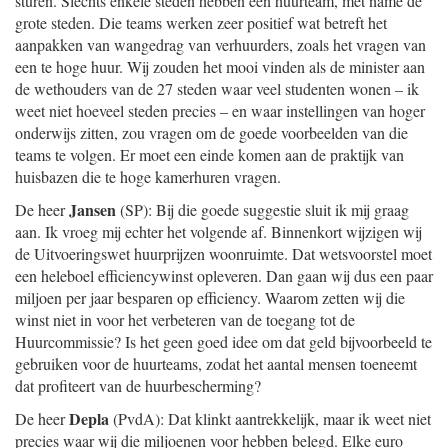
sturen. Slechts enkele steden hebben een huurteam, met name de
grote steden. Die teams werken zeer positief wat betreft het
aanpakken van wangedrag van verhuurders, zoals het vragen van
een te hoge huur. Wij zouden het mooi vinden als de minister aan
de wethouders van de 27 steden waar veel studenten wonen – ik
weet niet hoeveel steden precies – en waar instellingen van hoger
onderwijs zitten, zou vragen om de goede voorbeelden van die
teams te volgen. Er moet een einde komen aan de praktijk van
huisbazen die te hoge kamerhuren vragen.
Jansen
De heer
(SP): Bij die goede suggestie sluit ik mij graag
aan. Ik vroeg mij echter het volgende af. Binnenkort wijzigen wij
de Uitvoeringswet huurprijzen woonruimte. Dat wetsvoorstel moet
een heleboel efficiencywinst opleveren. Dan gaan wij dus een paar
miljoen per jaar besparen op efficiency. Waarom zetten wij die
winst niet in voor het verbeteren van de toegang tot de
Huurcommissie? Is het geen goed idee om dat geld bijvoorbeeld te
gebruiken voor de huurteams, zodat het aantal mensen toeneemt
dat profiteert van de huurbescherming?
Depla
De heer
(PvdA): Dat klinkt aantrekkelijk, maar ik weet niet
precies waar wij die miljoenen voor hebben belegd. Elke euro