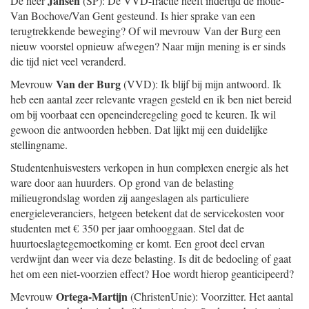
Jansen
De heer
(SP): De VVD-fractie heeft indertijd de motie-
Van Bochove/Van Gent gesteund. Is hier sprake van een
terugtrekkende beweging? Of wil mevrouw Van der Burg een
nieuw voorstel opnieuw afwegen? Naar mijn mening is er sinds
die tijd niet veel veranderd.
Van der Burg
Mevrouw
(VVD): Ik blijf bij mijn antwoord. Ik
heb een aantal zeer relevante vragen gesteld en ik ben niet bereid
om bij voorbaat een openeinderegeling goed te keuren. Ik wil
gewoon die antwoorden hebben. Dat lijkt mij een duidelijke
stellingname.
Studentenhuisvesters verkopen in hun complexen energie als het
ware door aan huurders. Op grond van de belasting
milieugrondslag worden zij aangeslagen als particuliere
energieleveranciers, hetgeen betekent dat de servicekosten voor
studenten met € 350 per jaar omhooggaan. Stel dat de
huurtoeslagtegemoetkoming er komt. Een groot deel ervan
verdwijnt dan weer via deze belasting. Is dit de bedoeling of gaat
het om een niet-voorzien effect? Hoe wordt hierop geanticipeerd?
Ortega-Martijn
Mevrouw
(ChristenUnie): Voorzitter. Het aantal