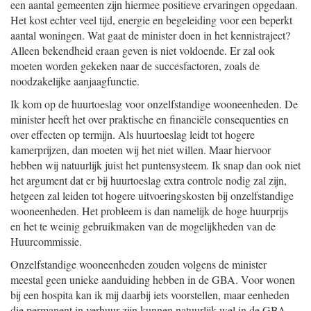
een aantal gemeenten zijn hiermee positieve ervaringen opgedaan.
Het kost echter veel tijd, energie en begeleiding voor een beperkt
aantal woningen. Wat gaat de minister doen in het kennistraject?
Alleen bekendheid eraan geven is niet voldoende. Er zal ook
moeten worden gekeken naar de succesfactoren, zoals de
noodzakelijke aanjaagfunctie.
Ik kom op de huurtoeslag voor onzelfstandige wooneenheden. De
minister heeft het over praktische en financiële consequenties en
over effecten op termijn. Als huurtoeslag leidt tot hogere
kamerprijzen, dan moeten wij het niet willen. Maar hiervoor
hebben wij natuurlijk juist het puntensysteem. Ik snap dan ook niet
het argument dat er bij huurtoeslag extra controle nodig zal zijn,
hetgeen zal leiden tot hogere uitvoeringskosten bij onzelfstandige
wooneenheden. Het probleem is dan namelijk de hoge huurprijs
en het te weinig gebruikmaken van de mogelijkheden van de
Huurcommissie.
Onzelfstandige wooneenheden zouden volgens de minister
meestal geen unieke aanduiding hebben in de GBA. Voor wonen
bij een hospita kan ik mij daarbij iets voorstellen, maar eenheden
die permanent in verhuur zijn kunnen natuurlijk wel in de GBA