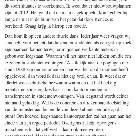
dit soort situaties te voorkomen. Ik weet dat er nieuwbouwplannen
zijn tot 2012. Het getal dat daaraan is gekoppeld, komt echter bij
lange na niet in de buurt van het getal dat door Kences is
berekend. Graag krijg ik hierop een reactie.
Dan kom ik op een andere rituele dans. Ieder jaar weer vragen wij
aandacht voor het feit dat duizenden studenten als een gek op zoek
zijn naar een kamer, terwijl er miljoenen vierkante meters in
gebouwen leegstaan. Waarom wil het maar niet lukken om die om
te zetten in studentenwoningen? Als ik kijk naar de pogingen die
sinds 1988 zijn ondernomen en naar wat het op dit moment heeft
opgeleverd, dan word ik daar niet erg vrolijk van. Ik weet dat er
allerlei wetstechnische bezwaren waren en dat het heel erg
moeilijk en soms erg kostbaar is om kantoorpanden te
transformeren in studentenwoningen. Van leegstand wordt echter
niemand gelukkig. Wat is de concrete en afrekenbare doelstelling
van de minister aan het einde van deze kabinetsperiode op dit
punt? Om hoeveel leegstaande kantoorpanden zal het gaan aan het
einde van zijn regeerperiode? Overigens zal zijn opvolger -
misschien is hij dat zelf wel – daar ook mee worden
geconfronteerd. Het is tijd voor extra actie op dit punt.