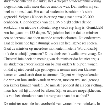
studenteneenheden is dankzij het Actieplan Studentenhuisvesting
toegenomen, zelfs meer dan de ambitie was. Dat vinden wij een
heel mooi resultaat. Het aantal studenten is echter ook sterk
gegroeid. Volgens Kences is er nog vraag naar circa 23 000
eenheden. Uit onderzoek van de LSVb blijkt echter dat de
zoekduur van nieuwe studenten nog steeds erg lang is. Gemiddeld
zou het gaan om 132 dagen. Wij juichen het toe dat de minister
een onderzoek laat doen naar de actuele tekorten. Dit onderwerp
gaat de komende tijd natuurlijk weer een heel sterke rol spelen.
Gaat de minister op meerdere momenten meten? Wordt daarbij
ook de wachttijd gemeten? Dit is deels een kwalitatieve vraag. De
ChristenUnie deelt de mening van de minister dat het niet erg is
als studenten ervoor kiezen om bij hun ouders te blijven wonen,
omdat zij niet bereid zijn genoegen te nemen met een kleinere
kamer en vandaaruit door te stromen. Urgent woningzoekenden
die ver van hun studie vandaan wonen, moeten wel snel genoeg
een kamer kunnen vinden. De minister poneert dit als een stelling,
maar hoe wil hij dit doel bereiken? Zijn er andere mogelijkheden,
los van het stimuleren van het vergroten van het aanbod?
De minister noemde het voorbeeld van wonen boven winkels. In