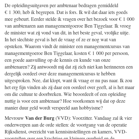
De opleidingsuitgaven per ambtenaar bedragen gemiddeld
€ 1 300, heb ik begrepen. Dat is fors. Ik wil dat daar iets goeds
mee gebeurt. Eerder stelde ik vragen over het bezoek voor € 1 000
van ambtenaren aan managementgoeroe Ben Tiggelaar. Ik vroeg
de minister wat zij vond van dit, in het beste geval, vrolijke uitje.
In het slechtste geval is het de vraag of ze er nog wat van
opsteken. Waarom vindt de minister een managementcursus van
managementgoeroe Ben Tiggelaar, kosten € 1 000 per persoon,
een goede aanvulling op de kennis en kunde van onze
ambtenaren? Zij antwoordt mij dat zij zich niet kan herinneren een
dergelijk oordeel over deze managementcursus te hebben
uitgesproken. Nee, dat klopt, want ik vraag er nu pas naar. Ik zou
het erg fijn vinden als zij daar een oordeel over geeft, al is het maar
om die cultuur te doorbreken. Wie beoordeelt of een opleiding
nuttig is voor een ambtenaar? Hoe voorkomen wij dat op deze
manier duur geld wordt verspeeld aan hobbyisme?
Van der Burg
Mevrouw
(VVD): Voorzitter. Vandaag zal ik vier
onderwerpen aan de orde stellen: de voortgang van de operatie
Rijksdienst, overzicht van kennisinstellingen en kamers, VVD-
voorstellen over een krachtige en kleinere overheid en de