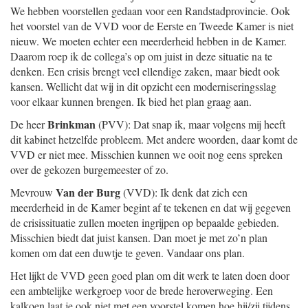
We hebben voorstellen gedaan voor een Randstadprovincie. Ook
het voorstel van de VVD voor de Eerste en Tweede Kamer is niet
nieuw. We moeten echter een meerderheid hebben in de Kamer.
Daarom roep ik de collega’s op om juist in deze situatie na te
denken. Een crisis brengt veel ellendige zaken, maar biedt ook
kansen. Wellicht dat wij in dit opzicht een moderniseringsslag
voor elkaar kunnen brengen. Ik bied het plan graag aan.
Brinkman
De heer
(PVV): Dat snap ik, maar volgens mij heeft
dit kabinet hetzelfde probleem. Met andere woorden, daar komt de
VVD er niet mee. Misschien kunnen we ooit nog eens spreken
over de gekozen burgemeester of zo.
Van der Burg
Mevrouw
(VVD): Ik denk dat zich een
meerderheid in de Kamer begint af te tekenen en dat wij gegeven
de crisissituatie zullen moeten ingrijpen op bepaalde gebieden.
Misschien biedt dat juist kansen. Dan moet je met zo’n plan
komen om dat een duwtje te geven. Vandaar ons plan.
Het lijkt de VVD geen goed plan om dit werk te laten doen door
een ambtelijke werkgroep voor de brede heroverweging. Een
kalkoen laat je ook niet met een voorstel komen hoe hij/zij tijdens