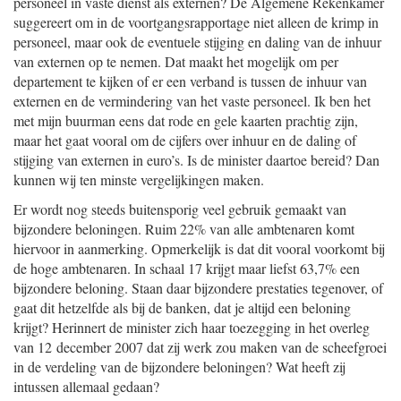
personeel in vaste dienst als externen? De Algemene Rekenkamer
suggereert om in de voortgangsrapportage niet alleen de krimp in
personeel, maar ook de eventuele stijging en daling van de inhuur
van externen op te nemen. Dat maakt het mogelijk om per
departement te kijken of er een verband is tussen de inhuur van
externen en de vermindering van het vaste personeel. Ik ben het
met mijn buurman eens dat rode en gele kaarten prachtig zijn,
maar het gaat vooral om de cijfers over inhuur en de daling of
stijging van externen in euro’s. Is de minister daartoe bereid? Dan
kunnen wij ten minste vergelijkingen maken.
Er wordt nog steeds buitensporig veel gebruik gemaakt van
bijzondere beloningen. Ruim 22% van alle ambtenaren komt
hiervoor in aanmerking. Opmerkelijk is dat dit vooral voorkomt bij
de hoge ambtenaren. In schaal 17 krijgt maar liefst 63,7% een
bijzondere beloning. Staan daar bijzondere prestaties tegenover, of
gaat dit hetzelfde als bij de banken, dat je altijd een beloning
krijgt? Herinnert de minister zich haar toezegging in het overleg
van 12 december 2007 dat zij werk zou maken van de scheefgroei
in de verdeling van de bijzondere beloningen? Wat heeft zij
intussen allemaal gedaan?