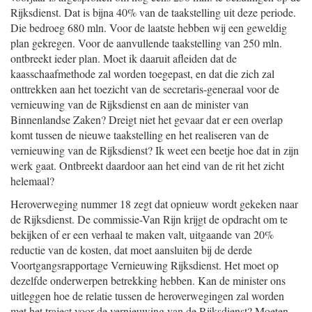
Rijksdienst. Dat is bijna 40% van de taakstelling uit deze periode.
Die bedroeg 680 mln. Voor de laatste hebben wij een geweldig
plan gekregen. Voor de aanvullende taakstelling van 250 mln.
ontbreekt ieder plan. Moet ik daaruit afleiden dat de
kaasschaafmethode zal worden toegepast, en dat die zich zal
onttrekken aan het toezicht van de secretaris-generaal voor de
vernieuwing van de Rijksdienst en aan de minister van
Binnenlandse Zaken? Dreigt niet het gevaar dat er een overlap
komt tussen de nieuwe taakstelling en het realiseren van de
vernieuwing van de Rijksdienst? Ik weet een beetje hoe dat in zijn
werk gaat. Ontbreekt daardoor aan het eind van de rit het zicht
helemaal?
Heroverweging nummer 18 zegt dat opnieuw wordt gekeken naar
de Rijksdienst. De commissie-Van Rijn krijgt de opdracht om te
bekijken of er een verhaal te maken valt, uitgaande van 20%
reductie van de kosten, dat moet aansluiten bij de derde
Voortgangsrapportage Vernieuwing Rijksdienst. Het moet op
dezelfde onderwerpen betrekking hebben. Kan de minister ons
uitleggen hoe de relatie tussen de heroverwegingen zal worden
met het traject voor de vernieuwing van de Rijksdienst? Moeten