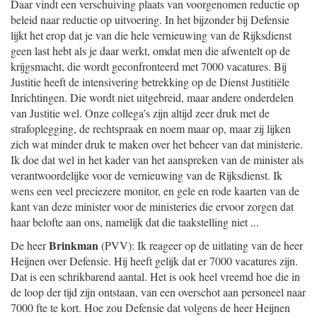
Daar vindt een verschuiving plaats van voorgenomen reductie op
beleid naar reductie op uitvoering. In het bijzonder bij Defensie
lijkt het erop dat je van die hele vernieuwing van de Rijksdienst
geen last hebt als je daar werkt, omdat men die afwentelt op de
krijgsmacht, die wordt geconfronteerd met 7000 vacatures. Bij
Justitie heeft de intensivering betrekking op de Dienst Justitiële
Inrichtingen. Die wordt niet uitgebreid, maar andere onderdelen
van Justitie wel. Onze collega’s zijn altijd zeer druk met de
strafoplegging, de rechtspraak en noem maar op, maar zij lijken
zich wat minder druk te maken over het beheer van dat ministerie.
Ik doe dat wel in het kader van het aanspreken van de minister als
verantwoordelijke voor de vernieuwing van de Rijksdienst. Ik
wens een veel preciezere monitor, en gele en rode kaarten van de
kant van deze minister voor de ministeries die ervoor zorgen dat
haar belofte aan ons, namelijk dat die taakstelling niet ...
Brinkman
De heer
(PVV): Ik reageer op de uitlating van de heer
Heijnen over Defensie. Hij heeft gelijk dat er 7000 vacatures zijn.
Dat is een schrikbarend aantal. Het is ook heel vreemd hoe die in
de loop der tijd zijn ontstaan, van een overschot aan personeel naar
7000 fte te kort. Hoe zou Defensie dat volgens de heer Heijnen