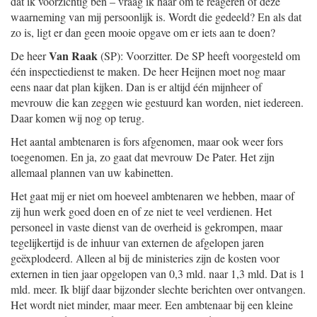
dat ik voorzichtig ben – vraag ik haar om te reageren of deze
waarneming van mij persoonlijk is. Wordt die gedeeld? En als dat
zo is, ligt er dan geen mooie opgave om er iets aan te doen?
Van Raak
De heer
(SP): Voorzitter. De SP heeft voorgesteld om
één inspectiedienst te maken. De heer Heijnen moet nog maar
eens naar dat plan kijken. Dan is er altijd één mijnheer of
mevrouw die kan zeggen wie gestuurd kan worden, niet iedereen.
Daar komen wij nog op terug.
Het aantal ambtenaren is fors afgenomen, maar ook weer fors
toegenomen. En ja, zo gaat dat mevrouw De Pater. Het zijn
allemaal plannen van uw kabinetten.
Het gaat mij er niet om hoeveel ambtenaren we hebben, maar of
zij hun werk goed doen en of ze niet te veel verdienen. Het
personeel in vaste dienst van de overheid is gekrompen, maar
tegelijkertijd is de inhuur van externen de afgelopen jaren
geëxplodeerd. Alleen al bij de ministeries zijn de kosten voor
externen in tien jaar opgelopen van 0,3 mld. naar 1,3 mld. Dat is 1
mld. meer. Ik blijf daar bijzonder slechte berichten over ontvangen.
Het wordt niet minder, maar meer. Een ambtenaar bij een kleine