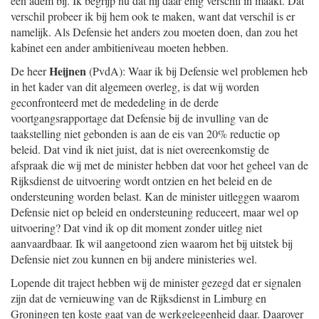
één adem bij. Ik begrijp nu dat hij daar enig verschil in maakt. Dat
verschil probeer ik bij hem ook te maken, want dat verschil is er
namelijk. Als Defensie het anders zou moeten doen, dan zou het
kabinet een ander ambitieniveau moeten hebben.
Heijnen
De heer
(PvdA): Waar ik bij Defensie wel problemen heb
in het kader van dit algemeen overleg, is dat wij worden
geconfronteerd met de mededeling in de derde
voortgangsrapportage dat Defensie bij de invulling van de
taakstelling niet gebonden is aan de eis van 20% reductie op
beleid. Dat vind ik niet juist, dat is niet overeenkomstig de
afspraak die wij met de minister hebben dat voor het geheel van de
Rijksdienst de uitvoering wordt ontzien en het beleid en de
ondersteuning worden belast. Kan de minister uitleggen waarom
Defensie niet op beleid en ondersteuning reduceert, maar wel op
uitvoering? Dat vind ik op dit moment zonder uitleg niet
aanvaardbaar. Ik wil aangetoond zien waarom het bij uitstek bij
Defensie niet zou kunnen en bij andere ministeries wel.
Lopende dit traject hebben wij de minister gezegd dat er signalen
zijn dat de vernieuwing van de Rijksdienst in Limburg en
Groningen ten koste gaat van de werkgelegenheid daar. Daarover