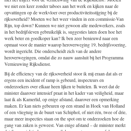
we niet een keer zonder taboes aan het werk en kijken naar de
opvattingen op de werkvloer over productiviteitsstijging bij de
rijksoverheid? Moeten we het weer vinden in een commissie-Van
Rijn, top down? Kunnen we niet gewoon alle medewerkers, zoals
in het bedrijfsleven gebruikelijk is, suggesties laten doen hoe het
werk beter en goedkoper kan? Ik ben zeer benieuwd naar een
opmaat voor de manier waarop heroverweging 19, bedrijfsvoering,
wordt ingericht. Die onderscheidt zich van de andere
heroverwegingen, omdat die zo nauw aansluit bij het Programma
Vernieuwing Rijksdienst.
Bij de efficiency van de rijksoverheid stoor ik mij eraan dat als er
ergens een incident of ramp is gebeurd, inspecteurs en
onderzoekers over elkaar heen lijken te buitelen. Ik weet dat de
minister daarover intensief praat in het kader van veiligheid, maar
laat ik als Kamerlid, op enige afstand, daarover een opmerking
maken. Er kan niets gebeuren op een strand in Hoek van Holland
of een vliegtuig in de buurt van Schiphol, of niet één, twee of drie,
maar meer inspecties staan on the spot om te onderzoeken hoe de
gang van zaken is geweest. Van enige afstand – de minister merkt