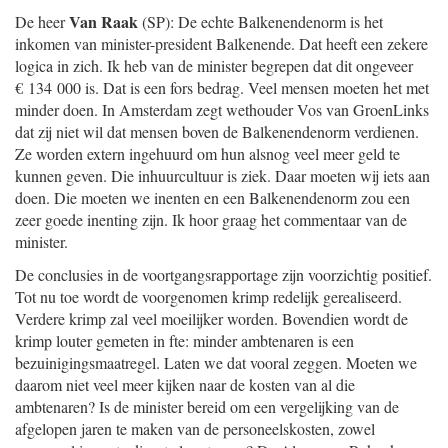
Van Raak
De heer
(SP): De echte Balkenendenorm is het
inkomen van minister-president Balkenende. Dat heeft een zekere
logica in zich. Ik heb van de minister begrepen dat dit ongeveer
€ 134 000 is. Dat is een fors bedrag. Veel mensen moeten het met
minder doen. In Amsterdam zegt wethouder Vos van GroenLinks
dat zij niet wil dat mensen boven de Balkenendenorm verdienen.
Ze worden extern ingehuurd om hun alsnog veel meer geld te
kunnen geven. Die inhuurcultuur is ziek. Daar moeten wij iets aan
doen. Die moeten we inenten en een Balkenendenorm zou een
zeer goede inenting zijn. Ik hoor graag het commentaar van de
minister.
De conclusies in de voortgangsrapportage zijn voorzichtig positief.
Tot nu toe wordt de voorgenomen krimp redelijk gerealiseerd.
Verdere krimp zal veel moeilijker worden. Bovendien wordt de
krimp louter gemeten in fte: minder ambtenaren is een
bezuinigingsmaatregel. Laten we dat vooral zeggen. Moeten we
daarom niet veel meer kijken naar de kosten van al die
ambtenaren? Is de minister bereid om een vergelijking van de
afgelopen jaren te maken van de personeelskosten, zowel