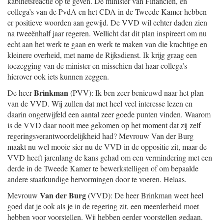
kabinetsreactie op te geven. De minister van Financiën, en
collega’s van de PvdA en het CDA in de Tweede Kamer hebben
er positieve woorden aan gewijd. De VVD wil echter daden zien
na tweeënhalf jaar regeren. Wellicht dat dit plan inspireert om nu
echt aan het werk te gaan en werk te maken van die krachtige en
kleinere overheid, met name de Rijksdienst. Ik krijg graag een
toezegging van de minister en misschien dat haar collega’s
hierover ook iets kunnen zeggen.
Brinkman
De heer
(PVV): Ik ben zeer benieuwd naar het plan
van de VVD. Wij zullen dat met heel veel interesse lezen en
daarin ongetwijfeld een aantal zeer goede punten vinden. Waarom
is de VVD daar nooit mee gekomen op het moment dat zij zelf
regeringsverantwoordelijkheid had? Mevrouw Van der Burg
maakt nu wel mooie sier nu de VVD in de oppositie zit, maar de
VVD heeft jarenlang de kans gehad om een vermindering met een
derde in de Tweede Kamer te bewerkstelligen of om bepaalde
andere staatkundige hervormingen door te voeren. Helaas.
Van der Burg
Mevrouw
(VVD): De heer Brinkman weet heel
goed dat je ook als je in de regering zit, een meerderheid moet
hebben voor voorstellen. Wij hebben eerder voorstellen gedaan.