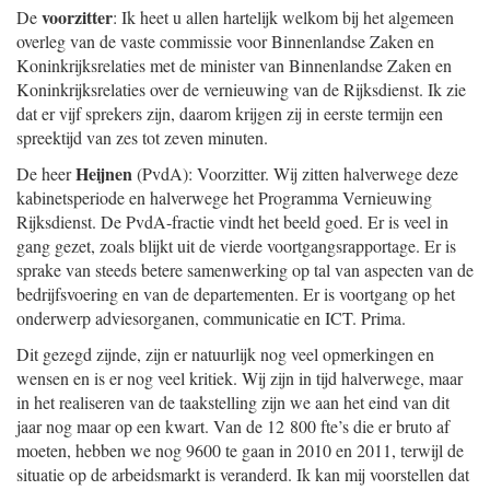
voorzitter
De
: Ik heet u allen hartelijk welkom bij het algemeen
overleg van de vaste commissie voor Binnenlandse Zaken en
Koninkrijksrelaties met de minister van Binnenlandse Zaken en
Koninkrijksrelaties over de vernieuwing van de Rijksdienst. Ik zie
dat er vijf sprekers zijn, daarom krijgen zij in eerste termijn een
spreektijd van zes tot zeven minuten.
Heijnen
De heer
(PvdA): Voorzitter. Wij zitten halverwege deze
kabinetsperiode en halverwege het Programma Vernieuwing
Rijksdienst. De PvdA-fractie vindt het beeld goed. Er is veel in
gang gezet, zoals blijkt uit de vierde voortgangsrapportage. Er is
sprake van steeds betere samenwerking op tal van aspecten van de
bedrijfsvoering en van de departementen. Er is voortgang op het
onderwerp adviesorganen, communicatie en ICT. Prima.
Dit gezegd zijnde, zijn er natuurlijk nog veel opmerkingen en
wensen en is er nog veel kritiek. Wij zijn in tijd halverwege, maar
in het realiseren van de taakstelling zijn we aan het eind van dit
jaar nog maar op een kwart. Van de 12 800 fte’s die er bruto af
moeten, hebben we nog 9600 te gaan in 2010 en 2011, terwijl de
situatie op de arbeidsmarkt is veranderd. Ik kan mij voorstellen dat