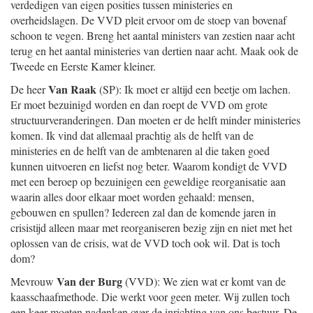
verdedigen van eigen posities tussen ministeries en
overheidslagen. De VVD pleit ervoor om de stoep van bovenaf
schoon te vegen. Breng het aantal ministers van zestien naar acht
terug en het aantal ministeries van dertien naar acht. Maak ook de
Tweede en Eerste Kamer kleiner.
Van Raak
De heer
(SP): Ik moet er altijd een beetje om lachen.
Er moet bezuinigd worden en dan roept de VVD om grote
structuurveranderingen. Dan moeten er de helft minder ministeries
komen. Ik vind dat allemaal prachtig als de helft van de
ministeries en de helft van de ambtenaren al die taken goed
kunnen uitvoeren en liefst nog beter. Waarom kondigt de VVD
met een beroep op bezuinigen een geweldige reorganisatie aan
waarin alles door elkaar moet worden gehaald: mensen,
gebouwen en spullen? Iedereen zal dan de komende jaren in
crisistijd alleen maar met reorganiseren bezig zijn en niet met het
oplossen van de crisis, wat de VVD toch ook wil. Dat is toch
dom?
Van der Burg
Mevrouw
(VVD): We zien wat er komt van de
kaasschaafmethode. Die werkt voor geen meter. Wij zullen toch
een keer moeten nadenken over de inrichting van ons bestuur. De