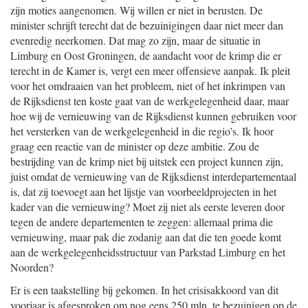
zijn moties aangenomen. Wij willen er niet in berusten. De
minister schrijft terecht dat de bezuinigingen daar niet meer dan
evenredig neerkomen. Dat mag zo zijn, maar de situatie in
Limburg en Oost Groningen, de aandacht voor de krimp die er
terecht in de Kamer is, vergt een meer offensieve aanpak. Ik pleit
voor het omdraaien van het probleem, niet of het inkrimpen van
de Rijksdienst ten koste gaat van de werkgelegenheid daar, maar
hoe wij de vernieuwing van de Rijksdienst kunnen gebruiken voor
het versterken van de werkgelegenheid in die regio’s. Ik hoor
graag een reactie van de minister op deze ambitie. Zou de
bestrijding van de krimp niet bij uitstek een project kunnen zijn,
juist omdat de vernieuwing van de Rijksdienst interdepartementaal
is, dat zij toevoegt aan het lijstje van voorbeeldprojecten in het
kader van die vernieuwing? Moet zij niet als eerste leveren door
tegen de andere departementen te zeggen: allemaal prima die
vernieuwing, maar pak die zodanig aan dat die ten goede komt
aan de werkgelegenheidsstructuur van Parkstad Limburg en het
Noorden?
Er is een taakstelling bij gekomen. In het crisisakkoord van dit
voorjaar is afgesproken om nog eens 250 mln. te bezuinigen op de