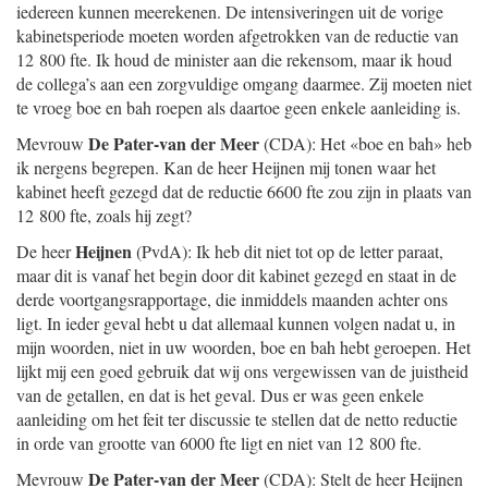
iedereen kunnen meerekenen. De intensiveringen uit de vorige
kabinetsperiode moeten worden afgetrokken van de reductie van
12 800 fte. Ik houd de minister aan die rekensom, maar ik houd
de collega’s aan een zorgvuldige omgang daarmee. Zij moeten niet
te vroeg boe en bah roepen als daartoe geen enkele aanleiding is.
De Pater-van der Meer
Mevrouw
(CDA): Het «boe en bah» heb
ik nergens begrepen. Kan de heer Heijnen mij tonen waar het
kabinet heeft gezegd dat de reductie 6600 fte zou zijn in plaats van
12 800 fte, zoals hij zegt?
Heijnen
De heer
(PvdA): Ik heb dit niet tot op de letter paraat,
maar dit is vanaf het begin door dit kabinet gezegd en staat in de
derde voortgangsrapportage, die inmiddels maanden achter ons
ligt. In ieder geval hebt u dat allemaal kunnen volgen nadat u, in
mijn woorden, niet in uw woorden, boe en bah hebt geroepen. Het
lijkt mij een goed gebruik dat wij ons vergewissen van de juistheid
van de getallen, en dat is het geval. Dus er was geen enkele
aanleiding om het feit ter discussie te stellen dat de netto reductie
in orde van grootte van 6000 fte ligt en niet van 12 800 fte.
De Pater-van der Meer
Mevrouw
(CDA): Stelt de heer Heijnen