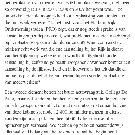
het herplaatsen van mensen van wie hun plaats wegvalt, niet meer
zo eenvoudig is als in 2007, 2008 en 2009 het geval was. Hoe
ontwikkelt zich de mogelijkheid tot herplaatsing van ambtenaren
die hun werk verliezen? Is het juist, zoals het Platform Rijk
Ondernemingsraden (PRO) zegt, dat er nog steeds sprake is van
aanstellingen per departement, wat problemen met zich meebrengt
bij herplaatsing op een ander departement? Wanneer maakt de
minister echt werk van die ene aanstelling bij het Rijk in dienst
van het Rijk en op welke termijn wordt dit uitgebreid tot de
aanstelling bij zelfstandige bestuursorganen? Wanneer komt er één
aanstelling bij de rijksoverheid en in hoeverre is het feit dat die er
nu niet is prohibitief of belemmerend bij een snelle herplaatsing
van medewerkers?
Een tweede element betreft het bruto-nettovraagstuk. Collega De
Pater, maar ook anderen, hebben op enig moment in de pers boe
en bah geroepen, omdat het er niet naar uitzag dat er aan het eind
van deze kabinetsperiode 12 800 fte minder mensen in dienst
zouden zijn, maar pak hem beet 6000. Ik heb me over die
opmerkingen verbaasd. We hechten op pabo en basisonderwijs
allemaal veel belang aan het rekenen. Vanaf het begin heeft