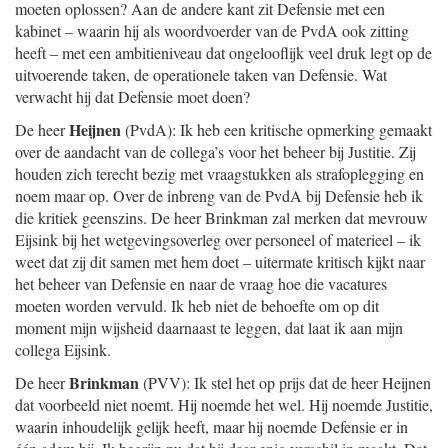
moeten oplossen? Aan de andere kant zit Defensie met een
kabinet – waarin hij als woordvoerder van de PvdA ook zitting
heeft – met een ambitieniveau dat ongelooflijk veel druk legt op de
uitvoerende taken, de operationele taken van Defensie. Wat
verwacht hij dat Defensie moet doen?
Heijnen
De heer
(PvdA): Ik heb een kritische opmerking gemaakt
over de aandacht van de collega’s voor het beheer bij Justitie. Zij
houden zich terecht bezig met vraagstukken als strafoplegging en
noem maar op. Over de inbreng van de PvdA bij Defensie heb ik
die kritiek geenszins. De heer Brinkman zal merken dat mevrouw
Eijsink bij het wetgevingsoverleg over personeel of materieel – ik
weet dat zij dit samen met hem doet – uitermate kritisch kijkt naar
het beheer van Defensie en naar de vraag hoe die vacatures
moeten worden vervuld. Ik heb niet de behoefte om op dit
moment mijn wijsheid daarnaast te leggen, dat laat ik aan mijn
collega Eijsink.
Brinkman
De heer
(PVV): Ik stel het op prijs dat de heer Heijnen
dat voorbeeld niet noemt. Hij noemde het wel. Hij noemde Justitie,
waarin inhoudelijk gelijk heeft, maar hij noemde Defensie er in