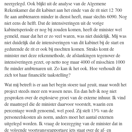
neergelegd. Ook blijkt uit de analyse van de Algemene
Rekenkamer dat dit kabinet aan het einde van de rit niet 12 700
fte aan ambtenaren minder in dienst heeft, maar slechts 6090. Nog
niet eens de helft. Dat de intensiveringen uit de vorige
kabinetsperiode er nog bij zouden komen, heeft de minister wel
gemeld, maar dat het er zo veel waren, was niet duidelijk. Mij was
niet duidelijk dat de intensiveringen van dit kabinet bij de start en
gedurende de rit er ook bij mochten komen. Straks komt de
minister met deze rekenmethode, de afslankingen tegenover de
intensiveringen gezet, op netto nog maar 4000 of misschien 1000
fte minder ambtenaren uit. Zo kan ik het ook. Hoe verhoudt dit
zich tot haar financiële taakstelling?
Wat mij betreft is er aan het begin stoere taal geuit, maar wordt het
project steeds meer een wassen neus. En dan heb ik nog niet
gesproken over de explosieve groei van de externe inhuur. Ik vind
de maatregel die de minister daarvoor voorstelt, waarin een
percentage wordt genoemd, wel goed. Zij stelt 13% van de
personeelskosten als norm, anders moet het aantal externen
uitgelegd worden. Ik vraag de toezegging van de minister dat in
de volgende voortgangsrapportage iets staat over de af- en