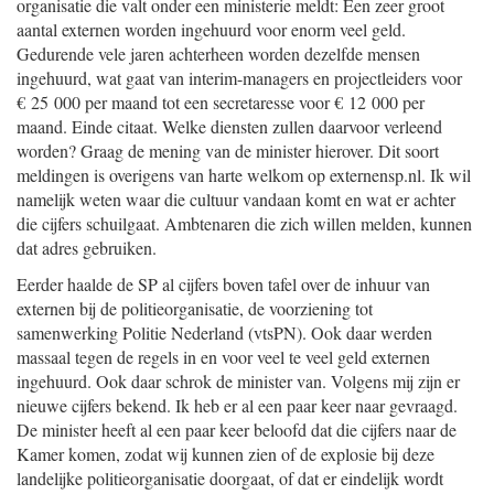
organisatie die valt onder een ministerie meldt: Een zeer groot
aantal externen worden ingehuurd voor enorm veel geld.
Gedurende vele jaren achterheen worden dezelfde mensen
ingehuurd, wat gaat van interim-managers en projectleiders voor
€ 25 000 per maand tot een secretaresse voor € 12 000 per
maand. Einde citaat. Welke diensten zullen daarvoor verleend
worden? Graag de mening van de minister hierover. Dit soort
meldingen is overigens van harte welkom op externensp.nl. Ik wil
namelijk weten waar die cultuur vandaan komt en wat er achter
die cijfers schuilgaat. Ambtenaren die zich willen melden, kunnen
dat adres gebruiken.
Eerder haalde de SP al cijfers boven tafel over de inhuur van
externen bij de politieorganisatie, de voorziening tot
samenwerking Politie Nederland (vtsPN). Ook daar werden
massaal tegen de regels in en voor veel te veel geld externen
ingehuurd. Ook daar schrok de minister van. Volgens mij zijn er
nieuwe cijfers bekend. Ik heb er al een paar keer naar gevraagd.
De minister heeft al een paar keer beloofd dat die cijfers naar de
Kamer komen, zodat wij kunnen zien of de explosie bij deze
landelijke politieorganisatie doorgaat, of dat er eindelijk wordt