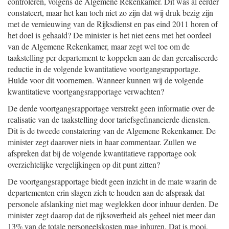
controleren, volgens de Algemene Rekenkamer. Dit was al eerder
constateert, maar het kan toch niet zo zijn dat wij druk bezig zijn
met de vernieuwing van de Rijksdienst en pas eind 2011 horen of
het doel is gehaald? De minister is het niet eens met het oordeel
van de Algemene Rekenkamer, maar zegt wel toe om de
taakstelling per departement te koppelen aan de dan gerealiseerde
reductie in de volgende kwantitatieve voortgangsrapportage.
Hulde voor dit voornemen. Wanneer kunnen wij de volgende
kwantitatieve voortgangsrapportage verwachten?
De derde voortgangsrapportage verstrekt geen informatie over de
realisatie van de taakstelling door tariefsgefinancierde diensten.
Dit is de tweede constatering van de Algemene Rekenkamer. De
minister zegt daarover niets in haar commentaar. Zullen we
afspreken dat bij de volgende kwantitatieve rapportage ook
overzichtelijke vergelijkingen op dit punt zitten?
De voortgangsrapportage biedt geen inzicht in de mate waarin de
departementen erin slagen zich te houden aan de afspraak dat
personele afslanking niet mag weglekken door inhuur derden. De
minister zegt daarop dat de rijksoverheid als geheel niet meer dan
13% van de totale personeelskosten mag inhuren. Dat is mooi,