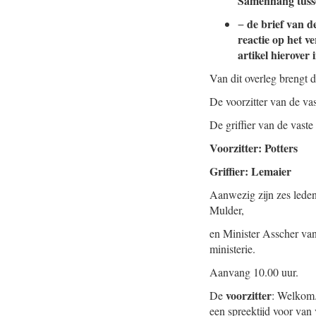
Samenhang tusse
de brief van 
−
reactie op het 
artikel hierove
Van dit overleg brengt 
De voorzitter van de v
De griffier van de vas
Voorzitter: Potters
Griffier: Lemaier
Aanwezig zijn zes lede
Mulder,
en Minister Asscher van
ministerie.
Aanvang 10.00 uur.
voorzitter
De
: Welkom. 
een spreektijd voor van 