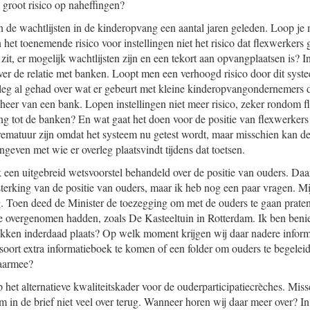
n groot risico op naheffingen?
 de wachtlijsten in de kinderopvang een aantal jaren geleden. Loop j
n het toenemende risico voor instellingen niet het risico dat flexwerker
it, er mogelijk wachtlijsten zijn en een tekort aan opvangplaatsen is? 
er de relatie met banken. Loopt men een verhoogd risico door dit syst
leg al gehad over wat er gebeurt met kleine kinderopvangondernemers d
eheer van een bank. Lopen instellingen niet meer risico, zeker rondom f
ng tot de banken? En wat gaat het doen voor de positie van flexwerkers
rematuur zijn omdat het systeem nu getest wordt, maar misschien kan de 
geven met wie er overleg plaatsvindt tijdens dat toetsen.
een uitgebreid wetsvoorstel behandeld over de positie van ouders. Daar
terking van de positie van ouders, maar ik heb nog een paar vragen. Mij
. Toen deed de Minister de toezegging om met de ouders te gaan praten
e overgenomen hadden, zoals De Kasteeltuin in Rotterdam. Ik ben ben
ekken inderdaad plaats? Op welk moment krijgen wij daar nadere inform
oort extra informatieboek te komen of een folder om ouders te begeleid
aarmee?
het alternatieve kwaliteitskader voor de ouderparticipatiecrèches. Mis
 in de brief niet veel over terug. Wanneer horen wij daar meer over? In