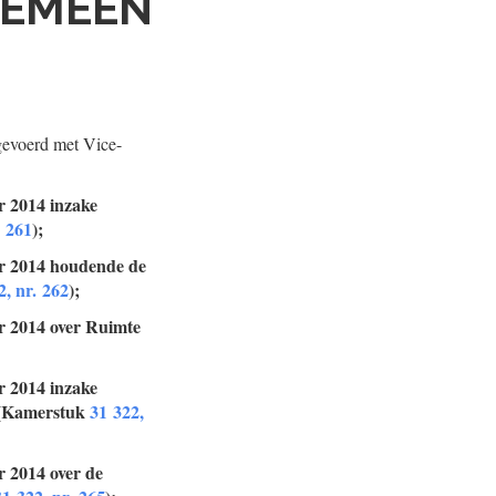
GEMEEN
gevoerd met Vice-
r 2014 inzake
. 261
);
er 2014 houdende de
2, nr. 262
);
r 2014 over Ruimte
r 2014 inzake
n (Kamerstuk
31 322,
r 2014 over de