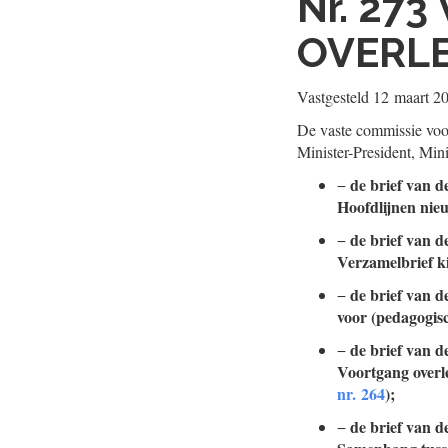
Nr. 273
OVERL
Vastgesteld
12 maart 2
De vaste commissie voo
Minister-President, Min
de brief van 
−
Hoofdlijnen nie
de brief van 
−
Verzamelbrief k
de brief van 
−
voor (pedagogis
de brief van 
−
Voortgang overl
nr. 264
);
de brief van 
−