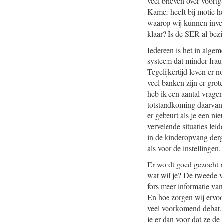
veel brieven over voort
Kamer heeft bij motie 
waarop wij kunnen inves
klaar? Is de SER al bez
Iedereen is het in alge
systeem dat minder fraud
Tegelijkertijd leven er 
veel banken zijn er gro
heb ik een aantal vrage
totstandkoming daarvan?
er gebeurt als je een n
vervelende situaties lei
in de kinderopvang derg
als voor de instellingen.
Er wordt goed gezocht n
wat wil je? De tweede v
fors meer informatie va
En hoe zorgen wij ervoo
veel voorkomend debat. 
je er dan voor dat ze de