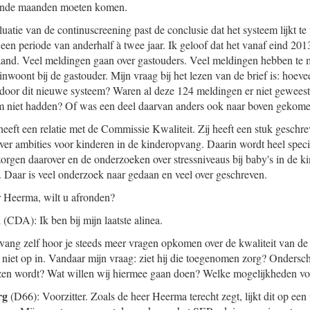
ende maanden moeten komen.
luatie van de continuscreening past de conclusie dat het systeem lijkt t
 een periode van anderhalf à twee jaar. Ik geloof dat het vanaf eind 2
aand. Veel meldingen gaan over gastouders. Veel meldingen hebben te 
nwoont bij de gastouder. Mijn vraag bij het lezen van de brief is: hoev
oor dit nieuwe systeem? Waren al deze 124 meldingen er niet geweest 
m niet hadden? Of was een deel daarvan anders ook naar boven gekom
heeft een relatie met de Commissie Kwaliteit. Zij heeft een stuk geschr
 over ambities voor kinderen in de kinderopvang. Daarin wordt heel spec
orgen daarover en de onderzoeken over stressniveaus bij baby's in de 
r. Daar is veel onderzoek naar gedaan en veel over geschreven.
r Heerma, wilt u afronden?
a
(CDA): Ik ben bij mijn laatste alinea.
ang zelf hoor je steeds meer vragen opkomen over de kwaliteit van de
r niet op in. Vandaar mijn vraag: ziet hij die toegenomen zorg? Ondersch
en wordt? Wat willen wij hiermee gaan doen? Welke mogelijkheden voor
rg
(D66): Voorzitter. Zoals de heer Heerma terecht zegt, lijkt dit op e