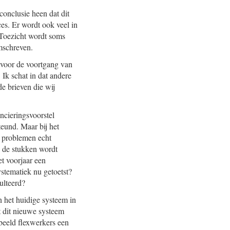
conclusie heen dat dit
es. Er wordt ook veel in
 Toezicht wordt soms
mschreven.
s voor de voortgang van
 Ik schat in dat andere
de brieven die wij
ncieringsvoorstel
eund. Maar bij het
e problemen echt
n de stukken wordt
et voorjaar een
stematiek nu getoetst?
ulteerd?
n het huidige systeem in
t dit nieuwe systeem
beeld flexwerkers een