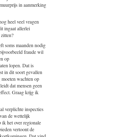
umuurprijs in aanmerking
 nog heel veel vragen
 ingaat allerlei
zitten?
eeft soms maanden nodig
bijvoorbeeld fraude wil
en op
aten lopen. Dat is
t in dit soort gevallen
ng moeten wachten op
 leidt dat mensen geen
ffect. Graag krijg ik
l verplichte inspecties
van de wettelijk
 ik het over regionale
ebieden vertoont de
tekortkomingen. Dat vind