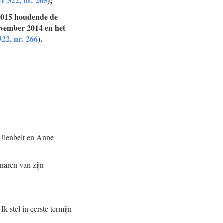
31 322, nr. 265
);
 2015 houdende de
ovember 2014 en het
322, nr. 266
).
 Ulenbelt en Anne
naren van zijn
 stel in eerste termijn