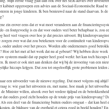
gang. Mijn eerste vraag gaat dan ook over het SER-advies over investere
het kabinet opgeroepen een advies aan de Sociaal-Economische Raad te 
teren in jonge kinderen. Ik ben benieuwd naar de stand daarvan. Is de
ig?
mene zin erover eens dat er wat moet veranderen aan de financieringssy
e- en foutgevoelig is en dat voor ouders veel beter behapbaar is, zou ee
nog heel veel vragen over hoe je dat precies uitvoert. Bij kinderopvangins
te zorgen over wat dat zou betekenen voor de conti
nuïteit van kinderopv
n, onder andere over het proces. Worden alle ondernemers goed betrokke
 Hoe zit het met al het werk dat nu al gebeurt? Wij hebben deze week 
ieuw systeem maakt dat op papier heel goed werkt: het kan toch hiccups 
den. Ik moet er ook niet aan denken dat wij bij de invoering van een ni
elijke hiccups krijgen. Dat zou tot ongelooflijk grote problemen leiden
aar een uitvoerder van de nieuwe regeling. Dat moet volgens mij altijd
raag is: wie gaat het uitvoeren en, met name, hoe maak je het uitvoerba
n de Minister willen, alsook over het verdere tijdpad en de betrokkenhei
r dat ouders goed zicht houden op de totale prijs van kinderopvang? Da
Als een deel van de financiering buiten ouders omgaat – dat kan heel ef
 kosten, de bijdrage van de overheid et cetera goed in beeld houden? En