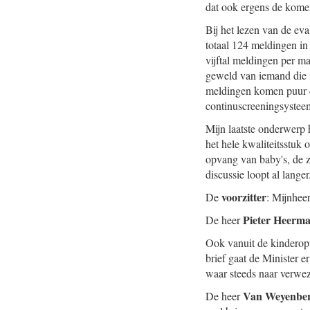
dat ook ergens de kom
Bij het lezen van de eva
totaal 124 meldingen in
vijftal meldingen per m
geweld van iemand die i
meldingen komen puur d
continuscreeningsystee
Mijn laatste onderwerp 
het hele kwaliteitsstuk
opvang van baby's, de z
discussie loopt al lange
voorzitter
De
: Mijnhee
Pieter Heerm
De heer
Ook vanuit de kinderopv
brief gaat de Minister e
waar steeds naar verwez
Van Weyenbe
De heer