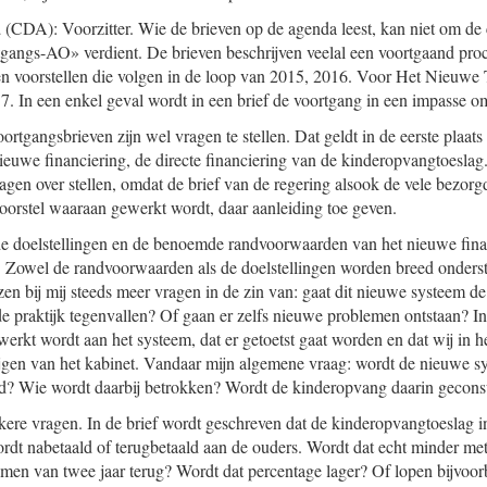
a
(CDA): Voorzitter. Wie de brieven op de agenda leest, kan niet om de 
gangs-AO» verdient. De brieven beschrijven veelal een voortgaand proc
en voorstellen die volgen in de loop van 2015, 2016. Voor Het Nieuwe
7. In een enkel geval wordt in een brief de voortgang in een impasse o
ortgangsbrieven zijn wel vragen te stellen. Dat geldt in de eerste plaat
ieuwe financiering, de directe financiering van de kinderopvangtoeslag.
ragen over stellen, omdat de brief van de regering alsook de vele bezorg
voorstel waaraan gewerkt wordt, daar aanleiding toe geven.
 de doelstellingen en de benoemde randvoorwaarden van het nieuwe fina
 Zowel de randvoorwaarden als de doelstellingen worden breed onderst
zen bij mij steeds meer vragen in de zin van: gaat dit nieuwe systeem d
 de praktijk tegenvallen? Of gaan er zelfs nieuwe problemen ontstaan? I
erkt wordt aan het systeem, dat er getoetst gaat worden en dat wij in h
ijgen van het kabinet. Vandaar mijn algemene vraag: wordt de nieuwe sy
d? Wie wordt daarbij betrokken? Wordt de kinderopvang daarin gecons
kere vragen. In de brief wordt geschreven dat de kinderopvangtoeslag i
dt nabetaald of terugbetaald aan de ouders. Wordt dat echt minder me
omen van twee jaar terug? Wordt dat percentage lager? Of lopen bijvoor