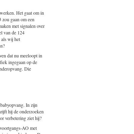
e werken. Het gaat om in
013 zou gaan om een
maken met signalen over
eel van de 124
als wij het
en?
even dat nu meeloopt in
ifiek ingegaan op de
kinderopvang. Die
 babyopvang. In zijn
rijft hij de onderzoeken
 verbetering ziet hij?
en voortgangs-AO met