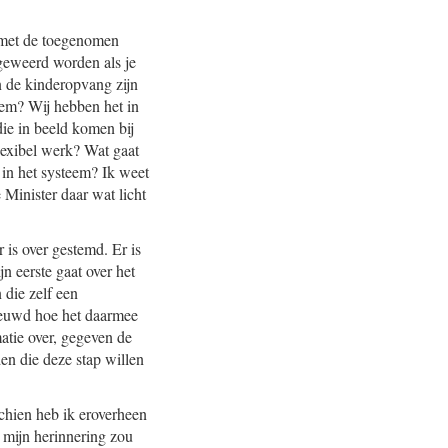
e met de toegenomen
s geweerd worden als je
In de kinderopvang zijn
eem? Wij hebben het in
ie in beeld komen bij
lexibel werk? Wat gaat
 in het systeem? Ik weet
Minister daar wat licht
 is over gestemd. Er is
n eerste gaat over het
 die zelf een
ieuwd hoe het daarmee
atie over, gegeven de
en die deze stap willen
schien heb ik eroverheen
 mijn herinnering zou