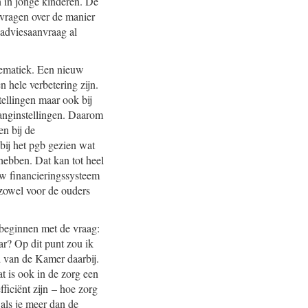
n in jonge kinderen. De
vragen over de manier
 adviesaanvraag al
stematiek. Een nieuw
n hele verbetering zijn.
tellingen maar ook bij
anginstellingen. Daarom
n bij de
bij het pgb gezien wat
hebben. Dat kan tot heel
euw financieringssysteem
 zowel voor de ouders
 beginnen met de vraag:
ar? Op dit punt zou ik
d van de Kamer daarbij.
t is ook in de zorg een
ficiënt zijn – hoe zorg
 als je meer dan de