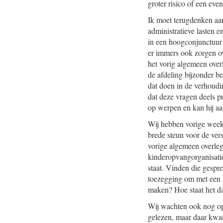
groter risico of een eve
Ik moet terugdenken aan
administratieve lasten e
in een hoogconjunctuur z
er immers ook zorgen ov
het vorig algemeen over
de afdeling bijzonder b
dat doen in de verhoudi
dat deze vragen deels p
op werpen en kan hij aan
Wij hebben vorige week 
brede steun voor de vers
vorige algemeen overleg
kinderopvangorganisati
staat. Vinden die gespr
toezegging om met een s
maken? Hoe staat het d
Wij wachten ook nog op 
gelezen, maar daar kwam