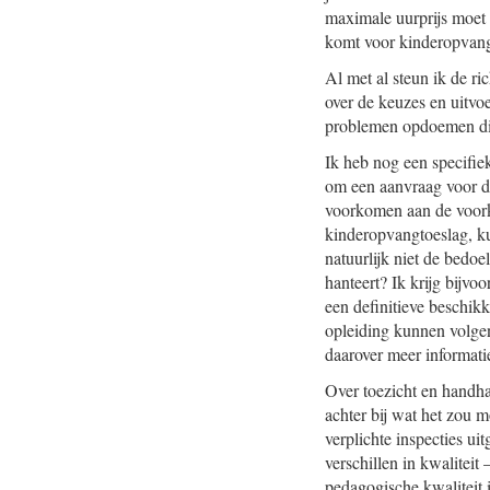
maximale uurprijs moet 
komt voor kinderopvan
Al met al steun ik de ri
over de keuzes en uitvoe
problemen opdoemen die
Ik heb nog een specifi
om een aanvraag voor de
voorkomen aan de voorka
kinderopvangtoeslag, ku
natuurlijk niet de bedoe
hanteert? Ik krijg bij
een definitieve beschikk
opleiding kunnen volgen 
daarover meer informati
Over toezicht en handhav
achter bij wat het zou 
verplichte inspecties ui
verschillen in kwaliteit
pedagogische kwaliteit 