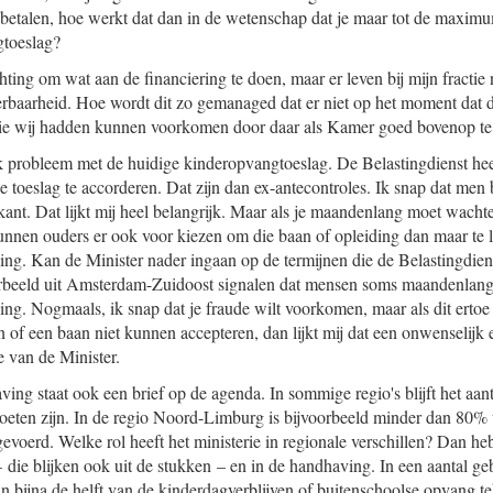
betalen, hoe werkt dat dan in de wetenschap dat je maar tot de maxim
gtoeslag?
chting om wat aan de financiering te doen, maar er leven bij mijn fractie
rbaarheid. Hoe wordt dit zo gemanaged dat er niet op het moment dat dit
 wij hadden kunnen voorkomen door daar als Kamer goed bovenop te 
ek probleem met de huidige kinderopvangtoeslag. De Belastingdienst h
 toeslag te accorderen. Dat zijn dan ex-antecontroles. Ik snap dat men 
nt. Dat lijkt mij heel belangrijk. Maar als je maandenlang moet wacht
nnen ouders er ook voor kiezen om die baan of opleiding dan maar te l
ling. Kan de Minister nader ingaan op de termijnen die de Belastingdiens
voorbeeld uit Amsterdam-Zuidoost signalen dat mensen soms maandenla
ing. Nogmaals, ik snap dat je fraude wilt voorkomen, maar als dit ertoe
of een baan niet kunnen accepteren, dan lijkt mij dat een onwenselijk e
e van de Minister.
ing staat ook een brief op de agenda. In sommige regio's blijft het aanta
moeten zijn. In de regio Noord-Limburg is bijvoorbeeld minder dan 80% 
tgevoerd. Welke rol heeft het ministerie in regionale verschillen? Dan heb
 – die blijken ook uit de stukken – en in de handhaving. In een aantal g
in bijna de helft van de kinderdagverblijven of buitenschoolse opvang 