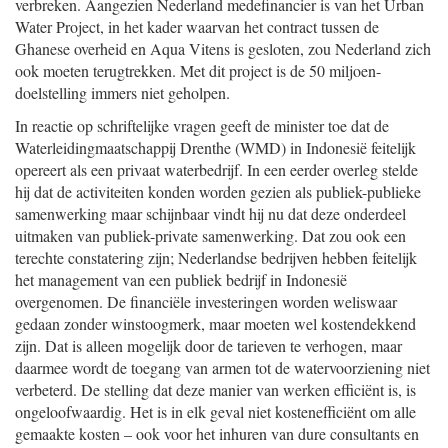
verbreken. Aangezien Nederland medefinancier is van het Urban
Water Project, in het kader waarvan het contract tussen de
Ghanese overheid en Aqua Vitens is gesloten, zou Nederland zich
ook moeten terugtrekken. Met dit project is de 50 miljoen-
doelstelling immers niet geholpen.
In reactie op schriftelijke vragen geeft de minister toe dat de
Waterleidingmaatschappij Drenthe (WMD) in Indonesië feitelijk
opereert als een privaat waterbedrijf. In een eerder overleg stelde
hij dat de activiteiten konden worden gezien als publiek-publieke
samenwerking maar schijnbaar vindt hij nu dat deze onderdeel
uitmaken van publiek-private samenwerking. Dat zou ook een
terechte constatering zijn; Nederlandse bedrijven hebben feitelijk
het management van een publiek bedrijf in Indonesië
overgenomen. De financiële investeringen worden weliswaar
gedaan zonder winstoogmerk, maar moeten wel kostendekkend
zijn. Dat is alleen mogelijk door de tarieven te verhogen, maar
daarmee wordt de toegang van armen tot de watervoorziening niet
verbeterd. De stelling dat deze manier van werken efficiënt is, is
ongeloofwaardig. Het is in elk geval niet kostenefficiënt om alle
gemaakte kosten – ook voor het inhuren van dure consultants en