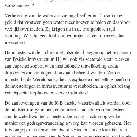
voorzieningen?
Verbetering van de watervoorziening heeft er in Tanzania toe
geleid dat vrouwen geen water meer hoeven te halen en daardoor
veel tijd overhouden. Zij krijgen nu in de overgebleven tijd
scholing. Was dat een doel van het project of een onverwachte
meevaller?
De minister wil de nadruk niet uitsluitend leggen op het realiseren
van fysieke infrastructuur. Hij wil ook via sectorale steun werken
aan capaciteitsopbouw en institutionele ontwikkeling zodat
drinkwatervoorzieningen duurzaam beheerd worden. Zet de
minister bij de Wereldbank, die als expliciete doelstelling heeft om
de investeringen in infrastructuur te verdubbelen, in op het belang
van capaciteitsopbouw en sterke instituties?
De aanbevelingen van de IOB inzake waterkwaliteit worden door
de minister overgenomen; er zal meer aandacht worden besteed
aan de waterkwaliteitsaspecten. De vraag is echter op welke
manier een gedragsverandering teweeg kan worden gebracht. Het
is belangrijk dat mensen aandacht besteden aan de kwaliteit van
water en aan hygiëne. Zijn de Nederlandse ambassades voldoende