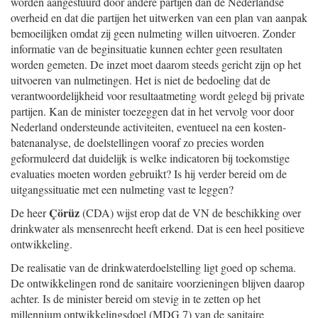
worden aangestuurd door andere partijen dan de Nederlandse
overheid en dat die partijen het uitwerken van een plan van aanpak
bemoeilijken omdat zij geen nulmeting willen uitvoeren. Zonder
informatie van de beginsituatie kunnen echter geen resultaten
worden gemeten. De inzet moet daarom steeds gericht zijn op het
uitvoeren van nulmetingen. Het is niet de bedoeling dat de
verantwoordelijkheid voor resultaatmeting wordt gelegd bij private
partijen. Kan de minister toezeggen dat in het vervolg voor door
Nederland ondersteunde activiteiten, eventueel na een kosten-
batenanalyse, de doelstellingen vooraf zo precies worden
geformuleerd dat duidelijk is welke indicatoren bij toekomstige
evaluaties moeten worden gebruikt? Is hij verder bereid om de
uitgangssituatie met een nulmeting vast te leggen?
Çörüz
De heer
(CDA) wijst erop dat de VN de beschikking over
drinkwater als mensenrecht heeft erkend. Dat is een heel positieve
ontwikkeling.
De realisatie van de drinkwaterdoelstelling ligt goed op schema.
De ontwikkelingen rond de sanitaire voorzieningen blijven daarop
achter. Is de minister bereid om stevig in te zetten op het
millennium ontwikkelingsdoel (MDG 7) van de sanitaire