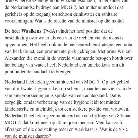
drinkwatervoorziening in ontwikkelingslanden, in het kader van
de Nederlandse bijdrage aan MDG 7, het millenniumdoel dat
gericht is op de toegang tot schoon drinkwater en sanitaire
voorzieningen. Wat is de reactie van de minister op die motie?
Waalkens
De heer
(PvdA) vindt het heel positief dat de
beschikking over water als een van de rechten van de mens is
opgenomen. Het heeft ook in de mensenrechtenstrategie, een nota
van het kabinet, een prominente plek gekregen. Met prins Willem-
Alexander, die overal in de wereld vlammende betogen houdt over
het belang van water, heeft Nederland een unieke kans om dit
punt onder de aandacht te brengen.
Nederland heeft zich gecommitteerd aan MDG 7. Op het gebied
van drinkwater liggen zaken op schema, maar ten aanzien van de
sanitaire voorzieningen is sprake van een achterstand. Dat is
zorgelijk, omdat verbetering van de hygiëne leidt tot minder
kindersterfte en uiteindelijk tot een sterkere positie van vrouwen.
Nederland heeft zich gecommitteerd aan een bijdrage van 8% aan
MDG 7; dat komt neer op 50 miljoen mensen. Men kan zich
afvragen of die doelstelling reëel en werkbaar is. Wat is de visie
van de minister daarop?