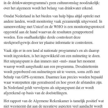
in de drinkwaterprogramma’s geen cultuuromslag noodzakelijk:
over het algemeen wordt het belang van drinkwater erkend.
Omdat Nederland in het bieden van hulp bijna altijd optrekt met
andere landen, wordt monitoring vaak gezamenlijk uitgevoerd. In
samenwerking met Unicef en de WHO is een monitoringsprotocol
opgesteld aan de hand waarvan de resultaten gerapporteerd
worden. Een onafhankelijke derde controleert deze
steekproefsgewijs door ter plaatse informatie te controleren.
Vaak zijn er in een land al nationale programma’s en als daarop
wordt ingestoken, is het ingewikkeld om een nulmeting te doen.
Het uitgangspunt is dan immers niet «nul» maar het moment
waarop wordt aangehaakt aan een programma. Desalniettemin
wordt geprobeerd om nulmetingen uit te voeren, soms zelfs met
behulp van GPS-systemen. Daarmee kan precies worden bepaald
waar waterputten zijn gerealiseerd en hoe groot de afstanden zijn.
In Nederland geldt vervolgens als uitgangspunt dat er wordt
afgerekend op basis van de doelstellingen.
Het rapport van de Algemene Rekenkamer is tamelijk positief wat
niet wegneemt dat aan de negatieve aspecten veel aandacht wordt