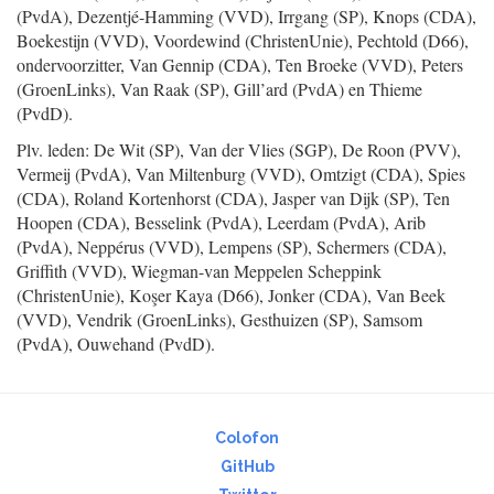
(PvdA), Dezentjé-Hamming (VVD), Irrgang (SP), Knops (CDA),
Boekestijn (VVD), Voordewind (ChristenUnie), Pechtold (D66),
ondervoorzitter, Van Gennip (CDA), Ten Broeke (VVD), Peters
(GroenLinks), Van Raak (SP), Gill’ard (PvdA) en Thieme
(PvdD).
Plv. leden: De Wit (SP), Van der Vlies (SGP), De Roon (PVV),
Vermeij (PvdA), Van Miltenburg (VVD), Omtzigt (CDA), Spies
(CDA), Roland Kortenhorst (CDA), Jasper van Dijk (SP), Ten
Hoopen (CDA), Besselink (PvdA), Leerdam (PvdA), Arib
(PvdA), Neppérus (VVD), Lempens (SP), Schermers (CDA),
Griffith (VVD), Wiegman-van Meppelen Scheppink
(ChristenUnie), Koşer Kaya (D66), Jonker (CDA), Van Beek
(VVD), Vendrik (GroenLinks), Gesthuizen (SP), Samsom
(PvdA), Ouwehand (PvdD).
Colofon
GitHub