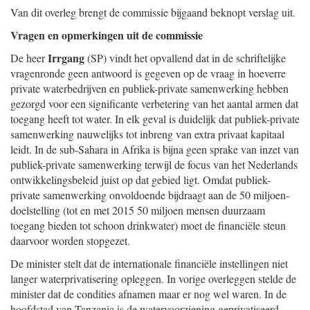
Van dit overleg brengt de commissie bijgaand beknopt verslag uit.
Vragen en opmerkingen uit de commissie
Irrgang
De heer
(SP) vindt het opvallend dat in de schriftelijke
vragenronde geen antwoord is gegeven op de vraag in hoeverre
private waterbedrijven en publiek-private samenwerking hebben
gezorgd voor een significante verbetering van het aantal armen dat
toegang heeft tot water. In elk geval is duidelijk dat publiek-private
samenwerking nauwelijks tot inbreng van extra privaat kapitaal
leidt. In de sub-Sahara in Afrika is bijna geen sprake van inzet van
publiek-private samenwerking terwijl de focus van het Nederlands
ontwikkelingsbeleid juist op dat gebied ligt. Omdat publiek-
private samenwerking onvoldoende bijdraagt aan de 50 miljoen-
doelstelling (tot en met 2015 50 miljoen mensen duurzaam
toegang bieden tot schoon drinkwater) moet de financiële steun
daarvoor worden stopgezet.
De minister stelt dat de internationale financiële instellingen niet
langer waterprivatisering opleggen. In vorige overleggen stelde de
minister dat de condities afnamen maar er nog wel waren. In de
hoofdstad van Tanzania is de watervoorziening geprivatiseerd,