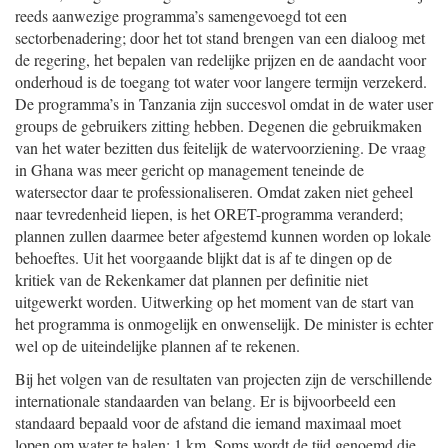
reeds aanwezige programma’s samengevoegd tot een
sectorbenadering; door het tot stand brengen van een dialoog met
de regering, het bepalen van redelijke prijzen en de aandacht voor
onderhoud is de toegang tot water voor langere termijn verzekerd.
De programma’s in Tanzania zijn succesvol omdat in de water user
groups de gebruikers zitting hebben. Degenen die gebruikmaken
van het water bezitten dus feitelijk de watervoorziening. De vraag
in Ghana was meer gericht op management teneinde de
watersector daar te professionaliseren. Omdat zaken niet geheel
naar tevredenheid liepen, is het ORET-programma veranderd;
plannen zullen daarmee beter afgestemd kunnen worden op lokale
behoeftes. Uit het voorgaande blijkt dat is af te dingen op de
kritiek van de Rekenkamer dat plannen per definitie niet
uitgewerkt worden. Uitwerking op het moment van de start van
het programma is onmogelijk en onwenselijk. De minister is echter
wel op de uiteindelijke plannen af te rekenen.
Bij het volgen van de resultaten van projecten zijn de verschillende
internationale standaarden van belang. Er is bijvoorbeeld een
standaard bepaald voor de afstand die iemand maximaal moet
lopen om water te halen: 1 km. Soms wordt de tijd genoemd die