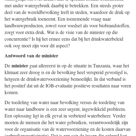
met ander watergebruik daarbij te betrekken. Een steeds groter
deel van de wereldbevolking leeft in steden, waardoor de druk op
het watergebruik toeneemt. Een toenemende vraag naar
landbouwproducten, zowel voor voedsel als voor biobrandstoffen,
zorgt voor extra druk. Wat is de visie van de minister op die
concurrentie? Is hij het ermee eens dat bij het drinkwaterbeleid
ook oog moet zijn voor dit aspect?
Antwoord van de minister
minister
De
gaat allereerst in op de situatie in Tanzania, waar het
klimaat zeer droog is en de bevolking heel verspreid gevestigd is,
hetgeen de drinkwatervoorziening bemoeilijkt. In dat verband is
het positief dat uit de IOB-evaluatie positieve resultaten naar voren
komen.
De toedeling van water naar bevolking versus de toedeling van
water naar landbouw is een zeer urgent, ingewikkeld probleem.
Een oplossing ligt in elk geval in verbeterd waterbeheer. Verder
moeten de mensen die het water gebruiken, verantwoordelijk zijn
voor de organisatie van de watervoorziening en de kosten daarvan
(gebruikersparticipatie). Dat is een van de lessen die geleerd kan