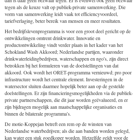
dan is daar geen bezwaar tegen. Er is evenwel ook geen bezwaar
tegen als de keuze valt op publiek-private samenwerking. Die
vorm van samenwerking leidt vaak tot efficiencyvoordeel,
tariefverlaging, beter bereik van mensen en meer resultaten.
Het bedrijfslevenprogramma is voor een groot deel gericht op de
ontwikkelingen omtrent drinkwater. Innovatie en
productontwikkeling vindt verder plaats in het kader van het
Schokland Wash Akkoord; Nederlandse partijen, waaronder
drinkwaterleidingbedrijven, waterschappen en ngo’s, zijn direct
betrokken bij het formuleren van de doelstellingen van dat
akkoord. Ook wordt het ORET-programma vernieuwd; pro poor
infrastructure wordt het centrale element. Investeringen in de
watersector sluiten daarmee hopelijk beter aan op de gestelde
doelstellingen. Er zijn financieringsmogelijkheden via de publiek-
private partnerschappen, die dit jaar worden geëvalueerd, en er
zijn bijdragen mogelijk aan maatschappelijke organisaties en
binnen de bilaterale programma’s.
De motie-Koppejan betreft een rem op de winsten van
Nederlandse waterbedrijven; als die aan banden worden gelegd,
kan water een stuk goedkoper worden. Hetzelfde geldt voor de