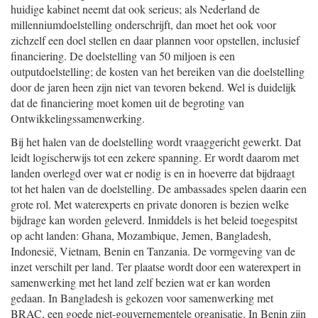
huidige kabinet neemt dat ook serieus; als Nederland de
millenniumdoelstelling onderschrijft, dan moet het ook voor
zichzelf een doel stellen en daar plannen voor opstellen, inclusief
financiering. De doelstelling van 50 miljoen is een
outputdoelstelling; de kosten van het bereiken van die doelstelling
door de jaren heen zijn niet van tevoren bekend. Wel is duidelijk
dat de financiering moet komen uit de begroting van
Ontwikkelingssamenwerking.
Bij het halen van de doelstelling wordt vraaggericht gewerkt. Dat
leidt logischerwijs tot een zekere spanning. Er wordt daarom met
landen overlegd over wat er nodig is en in hoeverre dat bijdraagt
tot het halen van de doelstelling. De ambassades spelen daarin een
grote rol. Met waterexperts en private donoren is bezien welke
bijdrage kan worden geleverd. Inmiddels is het beleid toegespitst
op acht landen: Ghana, Mozambique, Jemen, Bangladesh,
Indonesië, Vietnam, Benin en Tanzania. De vormgeving van de
inzet verschilt per land. Ter plaatse wordt door een waterexpert in
samenwerking met het land zelf bezien wat er kan worden
gedaan. In Bangladesh is gekozen voor samenwerking met
BRAC, een goede niet-gouvernementele organisatie. In Benin zijn