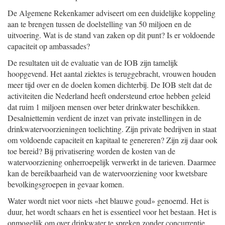
De Algemene Rekenkamer adviseert om een duidelijke koppeling
aan te brengen tussen de doelstelling van 50 miljoen en de
uitvoering. Wat is de stand van zaken op dit punt? Is er voldoende
capaciteit op ambassades?
De resultaten uit de evaluatie van de IOB zijn tamelijk
hoopgevend. Het aantal ziektes is teruggebracht, vrouwen houden
meer tijd over en de doelen komen dichterbij. De IOB stelt dat de
activiteiten die Nederland heeft ondersteund ertoe hebben geleid
dat ruim 1 miljoen mensen over beter drinkwater beschikken.
Desalniettemin verdient de inzet van private instellingen in de
drinkwatervoorzieningen toelichting. Zijn private bedrijven in staat
om voldoende capaciteit en kapitaal te genereren? Zijn zij daar ook
toe bereid? Bij privatisering worden de kosten van de
watervoorziening onherroepelijk verwerkt in de tarieven. Daarmee
kan de bereikbaarheid van de watervoorziening voor kwetsbare
bevolkingsgroepen in gevaar komen.
Water wordt niet voor niets «het blauwe goud» genoemd. Het is
duur, het wordt schaars en het is essentieel voor het bestaan. Het is
onmogelijk om over drinkwater te spreken zonder concurrentie