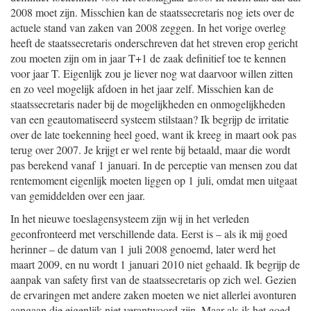
2008 moet zijn. Misschien kan de staatssecretaris nog iets over de
actuele stand van zaken van 2008 zeggen. In het vorige overleg
heeft de staatssecretaris onderschreven dat het streven erop gericht
zou moeten zijn om in jaar T+1 de zaak definitief toe te kennen
voor jaar T. Eigenlijk zou je liever nog wat daarvoor willen zitten
en zo veel mogelijk afdoen in het jaar zelf. Misschien kan de
staatssecretaris nader bij de mogelijkheden en onmogelijkheden
van een geautomatiseerd systeem stilstaan? Ik begrijp de irritatie
over de late toekenning heel goed, want ik kreeg in maart ook pas
terug over 2007. Je krijgt er wel rente bij betaald, maar die wordt
pas berekend vanaf 1 januari. In de perceptie van mensen zou dat
rentemoment eigenlijk moeten liggen op 1 juli, omdat men uitgaat
van gemiddelden over een jaar.
In het nieuwe toeslagensysteem zijn wij in het verleden
geconfronteerd met verschillende data. Eerst is – als ik mij goed
herinner – de datum van 1 juli 2008 genoemd, later werd het
maart 2009, en nu wordt 1 januari 2010 niet gehaald. Ik begrijp de
aanpak van safety first van de staatssecretaris op zich wel. Gezien
de ervaringen met andere zaken moeten we niet allerlei avonturen
aangaan die eigenlijk niet verantwoord zijn. Maar als ik het goed