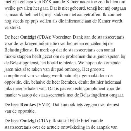
met zijn collega van BZK aan de Kamer nader toe zou lichten om
welke gevallen het gaat. Dat is niet gebeurd, tenzij het mij ontgaan
is, maar ik heb het bij mijn stukken niet aangetroffen. Ik zou het
nog steeds op prijs stellen als die informatie aan de Kamer wordt
verstrekt.
Omtzigt
De heer
(CDA): Voorzitter. Dank aan de staatssecretaris
voor de verkregen informatie over het reilen en zeilen bij de
Belastingdienst. Ik merk op dat de staatssecretaris een aantal
mooie stappen heeft gezet om de problemen die al jaren spelen bij
de Belastingdienst, het hoofd te bieden. We hopen de komende
jaren niet af te raken van dit pad omhoog. Het grootste
compliment van vandaag wordt natuurlijk gemaakt door de
oppositie, die, behalve de heer Remkes, denkt dat hier helemaal
niks meer te halen valt. Dat is pas een echt compliment voor de
manier waarop de staatssecretaris met de Belastingdienst omgaat.
Remkes
De heer
(VVD): Dat kan ook iets zeggen over de rest
van de oppositie.
Omtzigt
De heer
(CDA): Ik sta stil bij de brief van de
staatssecretaris over de actuele ontwikkeling in de aanpak van