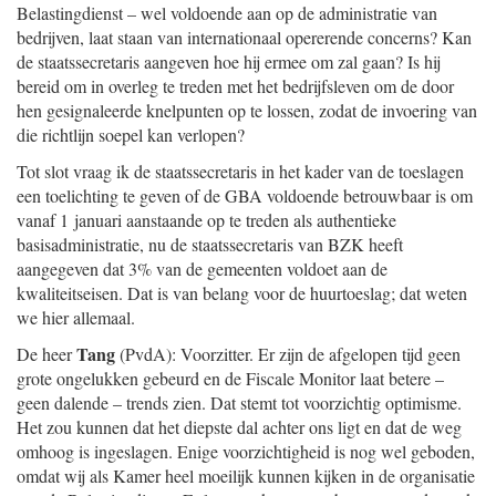
Belastingdienst – wel voldoende aan op de administratie van
bedrijven, laat staan van internationaal opererende concerns? Kan
de staatssecretaris aangeven hoe hij ermee om zal gaan? Is hij
bereid om in overleg te treden met het bedrijfsleven om de door
hen gesignaleerde knelpunten op te lossen, zodat de invoering van
die richtlijn soepel kan verlopen?
Tot slot vraag ik de staatssecretaris in het kader van de toeslagen
een toelichting te geven of de GBA voldoende betrouwbaar is om
vanaf 1 januari aanstaande op te treden als authentieke
basisadministratie, nu de staatssecretaris van BZK heeft
aangegeven dat 3% van de gemeenten voldoet aan de
kwaliteitseisen. Dat is van belang voor de huurtoeslag; dat weten
we hier allemaal.
Tang
De heer
(PvdA): Voorzitter. Er zijn de afgelopen tijd geen
grote ongelukken gebeurd en de Fiscale Monitor laat betere –
geen dalende – trends zien. Dat stemt tot voorzichtig optimisme.
Het zou kunnen dat het diepste dal achter ons ligt en dat de weg
omhoog is ingeslagen. Enige voorzichtigheid is nog wel geboden,
omdat wij als Kamer heel moeilijk kunnen kijken in de organisatie