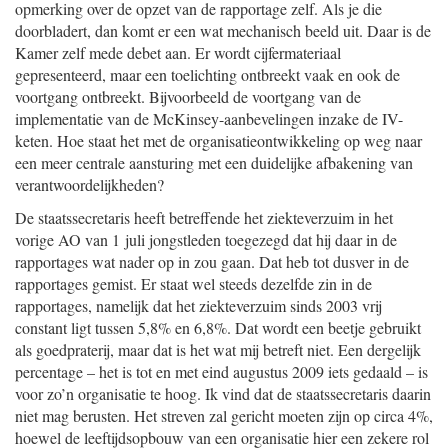
opmerking over de opzet van de rapportage zelf. Als je die
doorbladert, dan komt er een wat mechanisch beeld uit. Daar is de
Kamer zelf mede debet aan. Er wordt cijfermateriaal
gepresenteerd, maar een toelichting ontbreekt vaak en ook de
voortgang ontbreekt. Bijvoorbeeld de voortgang van de
implementatie van de McKinsey-aanbevelingen inzake de IV-
keten. Hoe staat het met de organisatieontwikkeling op weg naar
een meer centrale aansturing met een duidelijke afbakening van
verantwoordelijkheden?
De staatssecretaris heeft betreffende het ziekteverzuim in het
vorige AO van 1 juli jongstleden toegezegd dat hij daar in de
rapportages wat nader op in zou gaan. Dat heb tot dusver in de
rapportages gemist. Er staat wel steeds dezelfde zin in de
rapportages, namelijk dat het ziekteverzuim sinds 2003 vrij
constant ligt tussen 5,8% en 6,8%. Dat wordt een beetje gebruikt
als goedpraterij, maar dat is het wat mij betreft niet. Een dergelijk
percentage – het is tot en met eind augustus 2009 iets gedaald – is
voor zo’n organisatie te hoog. Ik vind dat de staatssecretaris daarin
niet mag berusten. Het streven zal gericht moeten zijn op circa 4%,
hoewel de leeftijdsopbouw van een organisatie hier een zekere rol