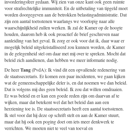
invorderingsfeer gedaan. Wij zien van onze kant ook geen ruimte
voor strafrechtelijke immuniteit. En de uitbetaling van tipgeld moet
worden doorgegeven aan de betrokken belastingadministratie. Dat
zijn een aantal toetsstenen waarlangs we voorlopig naar alle
waarschijnlijkheid zullen werken. Ik zal de Kamer op de hoogte
houden, daarom heb ik ook proactief de brief geschreven naar
aanleiding van het geval. Ik zorg er ook voor dat ik, daar waar er
mogelijk beleid uitgekristalliseerd zou kunnen worden, de Kamer
in de gelegenheid stel om daar met mij over te spreken. Mocht dat
beleid zich aandienen, dan hebben we meer informatie nodig.
Tang
De heer
(PvdA): Ik vind dit een opvallende redenering van
de staatssecretaris. Er komen een paar incidenten, we gaan kijken
wat de gemeenschappelijke deler is, en dat noemen we dan beleid.
Dat is volgens mij dus geen beleid. Ik zou dat willen omdraaien.
Er was beleid en er kan een goede reden zijn om daarvan af te
wijken, maar dat betekent wel dat het beleid dan aan een
herziening toe is. De staatssecretaris heeft een aantal toetsstenen.
Ik stel voor dat hij deze op schrift stelt en aan de Kamer stuurt,
maar dat hij ook een poging doet om iets meer denkwerk te
verrichten. We moeten niet te veel van toeval en