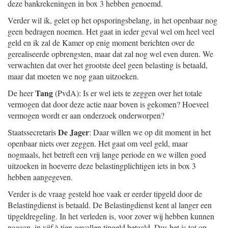
deze bankrekeningen in box 3 hebben genoemd.
Verder wil ik, gelet op het opsporingsbelang, in het openbaar nog
geen bedragen noemen. Het gaat in ieder geval wel om heel veel
geld en ik zal de Kamer op enig moment berichten over de
gerealiseerde opbrengsten, maar dat zal nog wel even duren. We
verwachten dat over het grootste deel geen belasting is betaald,
maar dat moeten we nog gaan uitzoeken.
Tang
De heer
(PvdA): Is er wel iets te zeggen over het totale
vermogen dat door deze actie naar boven is gekomen? Hoeveel
vermogen wordt er aan onderzoek onderworpen?
De Jager
Staatssecretaris
: Daar willen we op dit moment in het
openbaar niets over zeggen. Het gaat om veel geld, maar
nogmaals, het betreft een vrij lange periode en we willen goed
uitzoeken in hoeverre deze belastingplichtigen iets in box 3
hebben aangegeven.
Verder is de vraag gesteld hoe vaak er eerder tipgeld door de
Belastingdienst is betaald. De Belastingdienst kent al langer een
tipgeldregeling. In het verleden is, voor zover wij hebben kunnen
nagaan, in vijf à tien gevallen tipgeld betaald. Dus het is tot op