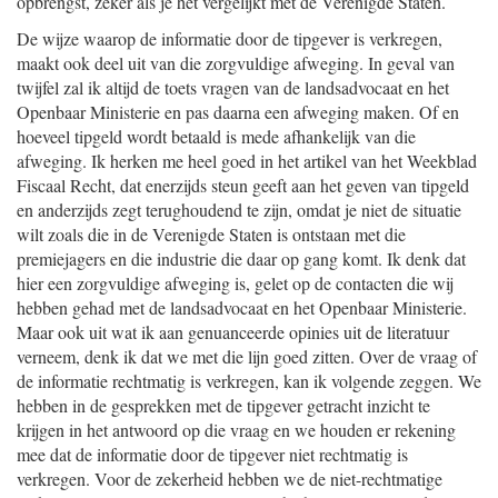
opbrengst, zeker als je het vergelijkt met de Verenigde Staten.
De wijze waarop de informatie door de tipgever is verkregen,
maakt ook deel uit van die zorgvuldige afweging. In geval van
twijfel zal ik altijd de toets vragen van de landsadvocaat en het
Openbaar Ministerie en pas daarna een afweging maken. Of en
hoeveel tipgeld wordt betaald is mede afhankelijk van die
afweging. Ik herken me heel goed in het artikel van het Weekblad
Fiscaal Recht, dat enerzijds steun geeft aan het geven van tipgeld
en anderzijds zegt terughoudend te zijn, omdat je niet de situatie
wilt zoals die in de Verenigde Staten is ontstaan met die
premiejagers en die industrie die daar op gang komt. Ik denk dat
hier een zorgvuldige afweging is, gelet op de contacten die wij
hebben gehad met de landsadvocaat en het Openbaar Ministerie.
Maar ook uit wat ik aan genuanceerde opinies uit de literatuur
verneem, denk ik dat we met die lijn goed zitten. Over de vraag of
de informatie rechtmatig is verkregen, kan ik volgende zeggen. We
hebben in de gesprekken met de tipgever getracht inzicht te
krijgen in het antwoord op die vraag en we houden er rekening
mee dat de informatie door de tipgever niet rechtmatig is
verkregen. Voor de zekerheid hebben we de niet-rechtmatige