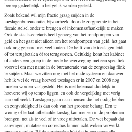
beroep gedeeltelijk in het gelijk worden gesteld.
Zoals bekend wil mijn fractie graag snijden in de
toeslagenbureaucratie, bijvoorbeeld door de zorgpremie in het
fiscale stelsel onder te brengen of inkomensafhankelijk te maken.
Ook de staatssecretaris heeft genoeg van het rondpompen van
geld en het gaat niet alleen om het rondpompen van geld, het gaat
ook nog gepaard met veel fouten. De helft van de toeslagen leidt
óf tot terugbetalen óf tot terugstorten. Gelukkig komt het kabinet
of anders een groep in de brede heroverweging met een specifiek
voorstel om met name in de bureaucratie van de zorgtoeslag flink
te snijden. Maar we zitten nog met het oude systeem en daarover
heb ik wel de vraag hoeveel toeslagen er in 2007 en 2008 nog
moeten worden vastgesteld. Het is niet helemaal duidelijk in
hoeverre wij op tempo liggen, en ook de vergelijking met vorig
jaar ontbreekt. Toeslagen gaan naar mensen die het nodig hebben
en zorgvuldigheid is dan ook van het grootste belang. Een te
weinig of te laat uitbetaalde toeslag kan mensen in de problemen
brengen, net als te veel of te vroeg uitbetalen. De wet bepaalt dat
aanvragen, mutaties en correcties binnen acht weken verwerkt
moeten worden. Bij de zorgtoeslag lukt dat in nagenoeg alle