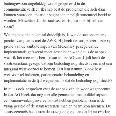
buitengewoon ongelukkig wordt geopereerd in de
communicatieve sfeer. Ik snap best de problemen die zich daar
kunnen voordoen, maar dit begint een tamelijk structureel beeld te
worden. Misschien dat de staatssecretaris daar ook bij stil kan
staan?
Wat mij nog niet helemaal duidelijk is, is wat de staatssecretaris
precies van plan is met de AWR. Hij heeft de vorige keer mede op
grond van de aanbevelingen van McKinsey gezegd dat de
implementatie gefaseerd moet geschieden – en dat is de aanpak
waar ik het mee eens ben – maar in het AO van 1 juli heeft de
staatssecretaris gezegd dat zijn bedoeling nog steeds is om met een
integraal wetsvoorstel te komen. Dat kan natuurlijk ook best:
wetsvoorstel indienen, parlementaire behandeling en
implementatie in de tijd wegzetten. Is dat de bedoeling nog steeds?
In juli is ook gesproken over de aanpak van de woonwagencentra.
In dat AO bleek dat nog niet alle gemeenten met politiekorpsen
een samenwerkingsovereenkomst hebben gesloten. Toen is de
vraag gesteld of de staatssecretaris man en paard kon noemen. De
staatssecretaris heeft toen de toezegging gedaan dat hij na overleg