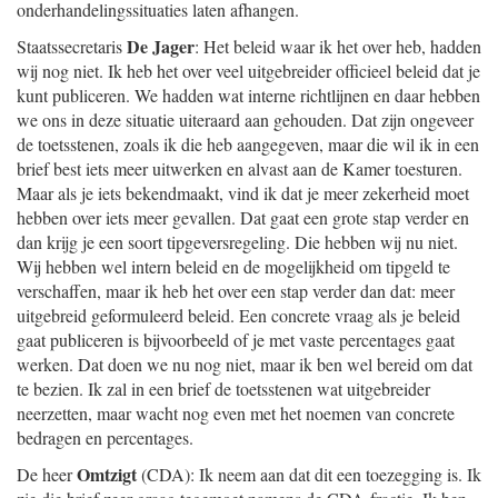
onderhandelingssituaties laten afhangen.
De Jager
Staatssecretaris
: Het beleid waar ik het over heb, hadden
wij nog niet. Ik heb het over veel uitgebreider officieel beleid dat je
kunt publiceren. We hadden wat interne richtlijnen en daar hebben
we ons in deze situatie uiteraard aan gehouden. Dat zijn ongeveer
de toetsstenen, zoals ik die heb aangegeven, maar die wil ik in een
brief best iets meer uitwerken en alvast aan de Kamer toesturen.
Maar als je iets bekendmaakt, vind ik dat je meer zekerheid moet
hebben over iets meer gevallen. Dat gaat een grote stap verder en
dan krijg je een soort tipgeversregeling. Die hebben wij nu niet.
Wij hebben wel intern beleid en de mogelijkheid om tipgeld te
verschaffen, maar ik heb het over een stap verder dan dat: meer
uitgebreid geformuleerd beleid. Een concrete vraag als je beleid
gaat publiceren is bijvoorbeeld of je met vaste percentages gaat
werken. Dat doen we nu nog niet, maar ik ben wel bereid om dat
te bezien. Ik zal in een brief de toetsstenen wat uitgebreider
neerzetten, maar wacht nog even met het noemen van concrete
bedragen en percentages.
Omtzigt
De heer
(CDA): Ik neem aan dat dit een toezegging is. Ik