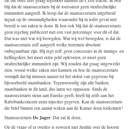
zie die brief zeer graag tegemoet namens de CDA-fractie. Ik ben
blij dat de staatssecretaris bij de toetssteen geen strafrechtelijke
immuniteit aangeeft. Ik hoop dat de staatssecretaris uitgebreid
ingaat op de omstandigheden waaronder hij in ieder geval niet
bereid is om zaken te doen. Ik ben ook blij dat de staatssecretaris
geen regeling publiceert met een vast percentage voor dit of dat.
Dat was niet wat wij beoogden. Wat wij wel beoogden, is dat de
staatssecretaris zelf aangeeft welke terreinen absoluut
onbegaanbaar zijn. Hij zegt zelf: geen concessies in de innings- en
heffingsfeer, het moet extra geld opleveren, er moet geen
strafrechtelijke immuniteit zijn. Wij zouden dat graag uitgewerkt
zien, vooral welke zaken niet kunnen en hoe de staatssecretaris
vermijdt dat hij mensen aanzet tot het stelen van gegevens bij
bijvoorbeeld staatsbanken. Tegenwoordig zijn alle banken
staatsbanken in dit land, dus laten we oppassen. Sinds de
staatssecretaris steun aan Eureko geeft, heeft hij zelfs aan het
Rabobankconcern extra injecties gegeven. Kan de staatssecretaris
die brief binnen een aantal weken aan de Kamer doen toekomen?
De Jager
Staatssecretaris
: Dat zal ik doen.
Op de vraag of er overleg is geweest met Justitie over de hoogte