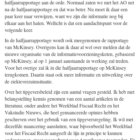
halfjaarrapportage aan de orde. Normaal zaten we met het AO net
na de halfjaarrapportage en dat was beter. Nu moet ik daar een
paar keer naar verwijzen, want we zijn die informatie nog bij
elkaar aan het halen. Wellicht is dat een aandachtspunt voor de
volgende keer.
In de halfjaarrapportage wordt ook meegenomen de rapportage
van McKinsey. Overigens kan ik daar al wel over melden dat de
nieuwe organisatie van de informatievoorzieningsketen, gebaseerd
op McKinsey, al op 1 januari aanstaande in werking zal treden.
Voor het overige zal ik in die halfjaarrapportage op McKinsey
terugkomen. Daarin staat ook meer informatie en uitwerking over
de ziekteverzuimsituatie.
Over het tipgeversbeleid zijn een aantal vragen gesteld. Ik heb met
belangstelling kennis genomen van een aantal artikelen in de
literatuur, onder andere het Weekblad Fiscaal Recht en het
Vakstudie Nieuws, die heel genuanceerde opinies hebben
geschreven over het gebruik van een tipgeversregeling. Ik wil met
diezelfde nuancering aansluiten, waar bijvoorbeeld het Weekblad
voor het Fiscaal Recht aangeeft de lijn in principe te kunnen
ondersteunen, maar waarschuwt voor Amerikaanse toestanden. Er