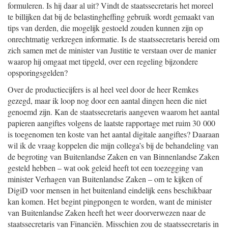
formuleren. Is hij daar al uit? Vindt de staatssecretaris het moreel
te billijken dat bij de belastingheffing gebruik wordt gemaakt van
tips van derden, die mogelijk gestoeld zouden kunnen zijn op
onrechtmatig verkregen informatie. Is de staatssecretaris bereid om
zich samen met de minister van Justitie te verstaan over de manier
waarop hij omgaat met tipgeld, over een regeling bijzondere
opsporingsgelden?
Over de productiecijfers is al heel veel door de heer Remkes
gezegd, maar ik loop nog door een aantal dingen heen die niet
genoemd zijn. Kan de staatssecretaris aangeven waarom het aantal
papieren aangiftes volgens de laatste rapportage met ruim 30 000
is toegenomen ten koste van het aantal digitale aangiftes? Daaraan
wil ik de vraag koppelen die mijn collega’s bij de behandeling van
de begroting van Buitenlandse Zaken en van Binnenlandse Zaken
gesteld hebben – wat ook geleid heeft tot een toezegging van
minister Verhagen van Buitenlandse Zaken – om te kijken of
DigiD voor mensen in het buitenland eindelijk eens beschikbaar
kan komen. Het begint pingpongen te worden, want de minister
van Buitenlandse Zaken heeft het weer doorverwezen naar de
staatssecretaris van Financiën. Misschien zou de staatssecretaris in