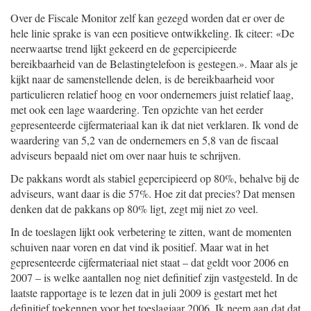
Over de Fiscale Monitor zelf kan gezegd worden dat er over de
hele linie sprake is van een positieve ontwikkeling. Ik citeer: «De
neerwaartse trend lijkt gekeerd en de gepercipieerde
bereikbaarheid van de Belastingtelefoon is gestegen.». Maar als je
kijkt naar de samenstellende delen, is de bereikbaarheid voor
particulieren relatief hoog en voor ondernemers juist relatief laag,
met ook een lage waardering. Ten opzichte van het eerder
gepresenteerde cijfermateriaal kan ik dat niet verklaren. Ik vond de
waardering van 5,2 van de ondernemers en 5,8 van de fiscaal
adviseurs bepaald niet om over naar huis te schrijven.
De pakkans wordt als stabiel gepercipieerd op 80%, behalve bij de
adviseurs, want daar is die 57%. Hoe zit dat precies? Dat mensen
denken dat de pakkans op 80% ligt, zegt mij niet zo veel.
In de toeslagen lijkt ook verbetering te zitten, want de momenten
schuiven naar voren en dat vind ik positief. Maar wat in het
gepresenteerde cijfermateriaal niet staat – dat geldt voor 2006 en
2007 – is welke aantallen nog niet definitief zijn vastgesteld. In de
laatste rapportage is te lezen dat in juli 2009 is gestart met het
definitief toekennen voor het toeslagjaar 2006. Ik neem aan dat dat