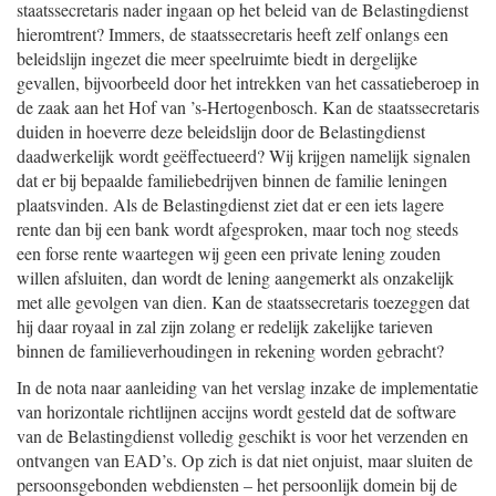
staatssecretaris nader ingaan op het beleid van de Belastingdienst
hieromtrent? Immers, de staatssecretaris heeft zelf onlangs een
beleidslijn ingezet die meer speelruimte biedt in dergelijke
gevallen, bijvoorbeeld door het intrekken van het cassatieberoep in
de zaak aan het Hof van ’s-Hertogenbosch. Kan de staatssecretaris
duiden in hoeverre deze beleidslijn door de Belastingdienst
daadwerkelijk wordt geëffectueerd? Wij krijgen namelijk signalen
dat er bij bepaalde familiebedrijven binnen de familie leningen
plaatsvinden. Als de Belastingdienst ziet dat er een iets lagere
rente dan bij een bank wordt afgesproken, maar toch nog steeds
een forse rente waartegen wij geen een private lening zouden
willen afsluiten, dan wordt de lening aangemerkt als onzakelijk
met alle gevolgen van dien. Kan de staatssecretaris toezeggen dat
hij daar royaal in zal zijn zolang er redelijk zakelijke tarieven
binnen de familieverhoudingen in rekening worden gebracht?
In de nota naar aanleiding van het verslag inzake de implementatie
van horizontale richtlijnen accijns wordt gesteld dat de software
van de Belastingdienst volledig geschikt is voor het verzenden en
ontvangen van EAD’s. Op zich is dat niet onjuist, maar sluiten de
persoonsgebonden webdiensten – het persoonlijk domein bij de