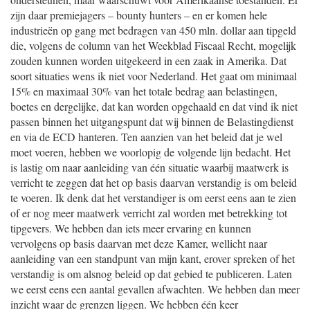
zijn daar premiejagers – bounty hunters – en er komen hele
industrieën op gang met bedragen van 450 mln. dollar aan tipgeld
die, volgens de column van het Weekblad Fiscaal Recht, mogelijk
zouden kunnen worden uitgekeerd in een zaak in Amerika. Dat
soort situaties wens ik niet voor Nederland. Het gaat om minimaal
15% en maximaal 30% van het totale bedrag aan belastingen,
boetes en dergelijke, dat kan worden opgehaald en dat vind ik niet
passen binnen het uitgangspunt dat wij binnen de Belastingdienst
en via de ECD hanteren. Ten aanzien van het beleid dat je wel
moet voeren, hebben we voorlopig de volgende lijn bedacht. Het
is lastig om naar aanleiding van één situatie waarbij maatwerk is
verricht te zeggen dat het op basis daarvan verstandig is om beleid
te voeren. Ik denk dat het verstandiger is om eerst eens aan te zien
of er nog meer maatwerk verricht zal worden met betrekking tot
tipgevers. We hebben dan iets meer ervaring en kunnen
vervolgens op basis daarvan met deze Kamer, wellicht naar
aanleiding van een standpunt van mijn kant, erover spreken of het
verstandig is om alsnog beleid op dat gebied te publiceren. Laten
we eerst eens een aantal gevallen afwachten. We hebben dan meer
inzicht waar de grenzen liggen. We hebben één keer