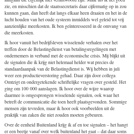
zie, en misschien dat de staatssecretaris daar cijfermatig op in zou
kunnen gaan, dan heeft dat langs elkaar heen draaien en het in de
lucht houden van het oude systeem inmiddels wel geleid tot vrij
aanzienlijke meerkosten. Ik ben geïnteresseerd in de omvang van
die meerkosten.
Ik hoor vanuit het bedrijfsleven wisselende verhalen over het
treffen door de Belastingdienst van betalingsregelingen met
ondernemers in verband met de economische crisis. Mij blijkt uit
de signalen die ik krijg niet helemaal helder wat precies de
standaardaanpak van de Belastingdienst is. Wij hebben in juli
weer een productieverstoring gehad. Daar zijn door collega
Omtzigt en ondergetekende schriftelijke vragen over gesteld. Het
ging om 100 000 aanslagen. Ik hoor over de wijze waarop
daarmee is omgesprongen wisselende signalen, ook waar het
betreft de communicatie die toen heeft plaatsgevonden. Sommige
mensen zijn tevreden, maar ik hoor ook voorbeelden uit de
praktijk van zaken die niet zouden moeten gebeuren.
Over de eenheid Buitenland krijg ik af en toe signalen – het hangt
er een beetje vanaf over welk buitenland het gaat – dat daar soms