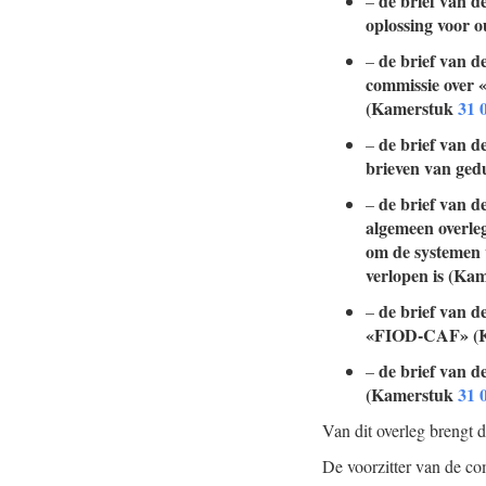
de brief van d
–
oplossing voor 
de brief van d
–
commissie over 
(Kamerstuk
31 
de brief van d
–
brieven van ged
de brief van d
–
algemeen overleg
om de systemen 
verlopen is (Ka
de brief van d
–
«FIOD-CAF» (
de brief van d
–
(Kamerstuk
31 
Van dit overleg brengt 
De voorzitter van de co