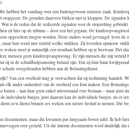
):
. We hebben het vandaag over een buitengewoon serieuze zaak. Kinderop
 stopgezet. De gronden daarvoor bleken niet te kloppen. De signalen
 Wat is de reden dat de verkeerde signalen voor de stopzetting gebruikt 
 hen zit hier op de tribune – door een hel gegaan. De kinderopvangtoesl
een opgeschort mogen worden. Deze ouders werd gevraagd: lever de st
, maar hun werd niet verteld welke stukken. Zij leverden opnieuw stuk
es weken moet je natuurlijk een resultaat hebben op je bezwaar. Het du
n deze mensen geen kinderopvangtoeslag. Er zijn mensen die mij verteld 
at zij in de schuldhulpsanering beland zijn. Dat zij hun baan kwijtgeraakt
he schade overgehouden hebben aan de Belastingdienst.
rijk? Van een overheid mag je verwachten dat zij rechtmatig handelt. 
 als elk ander onderdeel van de overheid een fout maken. Een Belasting
t fouten – laat daar geen enkel misverstand over bestaan – maar juist da
e individuele burger, juist daarom kan de individuele burger, als er iets
 dient zo'n dienst binnen zes weken een nieuw besluit te nemen. Die be
rne documenten, maar die kwamen pas langzaam boven tafel. Ik heb hie
ervragen over gesteld. Uit die interne documenten werd duidelijk dat