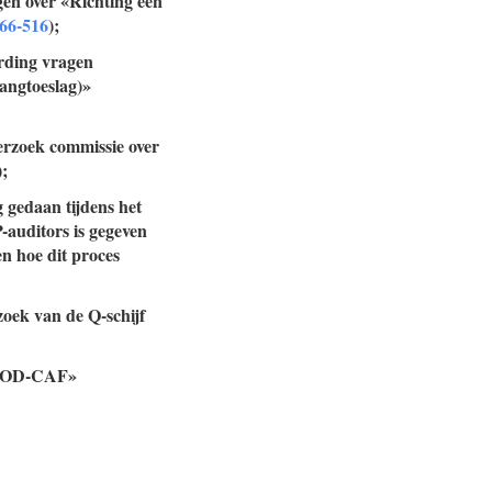
gen over «Richting een
066-516
);
ording vragen
angtoeslag)»
verzoek commissie over
);
g gedaan tijdens het
-auditors is gegeven
n hoe dit proces
zoek van de Q-schijf
 «FIOD-CAF»