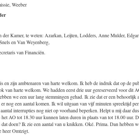
issie,
Weeber
der
n der Kamer, te weten: Azarkan, Leijten, Lodders, Anne Mulder, Edgar
 Snels en Van Weyenberg,
ecretaris van Financiën.
ris en zijn ambtenaren van harte welkom. Ik heb de indruk dat op de pub
ook van harte welkom. We hadden eerst drie uur gereserveerd voor dit 
hebben we een uur lang stemmingen gehad. Ik zie dat er een behoorlijk 
 er nog een aantal komen. Ik wil uitgaan van vijf minuten spreektijd pe
 aantal interrupties nog niet op voorhand beperken. Helpt u mij daar dus
het AO tot 18.30 uur kunnen laten duren in plaats van tot 18.00 uur. De
e dat doen? Ik zie een aantal van u knikken. Oké. Prima. Dan hebben 
e heer Omtzigt.