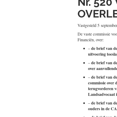
Nr. 520
OVERL
Vastgesteld
5 septembe
De vaste commissie voor
Financiën, over:
de brief van d
–
uitvoering toes
de brief van d
–
over aanvullend
de brief van d
–
commissie over d
terugvorderen v
Landsadvocaat i
de brief van d
–
ouders in de CA