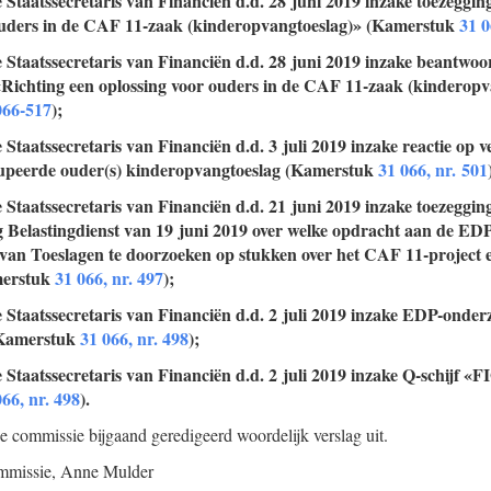
e Staatssecretaris van Financiën d.d. 28 juni 2019 inzake toezeggin
ouders in de CAF 11-zaak (kinderopvangtoeslag)» (Kamerstuk
31 
e Staatssecretaris van Financiën d.d. 28 juni 2019 inzake beantwo
«Richting een oplossing voor ouders in de CAF 11-zaak (kinderopv
066-517
);
e Staatssecretaris van Financiën d.d. 3 juli 2019 inzake reactie op 
upeerde ouder(s) kinderopvangtoeslag (Kamerstuk
31 066, nr. 501
e Staatssecretaris van Financiën d.d. 21 juni 2019 inzake toezeggin
 Belastingdienst van 19 juni 2019 over welke opdracht aan de EDP
van Toeslagen te doorzoeken op stukken over het CAF 11-project e
merstuk
31 066, nr. 497
);
e Staatssecretaris van Financiën d.d. 2 juli 2019 inzake EDP-onder
Kamerstuk
31 066, nr. 498
);
e Staatssecretaris van Financiën d.d. 2 juli 2019 inzake Q-schijf
066, nr. 498
).
de commissie bijgaand geredigeerd woordelijk verslag uit.
mmissie,
Anne
Mulder