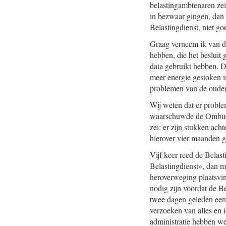
belastingambtenaren zei
in bezwaar gingen, dan w
Belastingdienst, niet go
Graag verneem ik van de
hebben, die het beslui
data gebruikt hebben. De
meer energie gestoken i
problemen van de ouders
Wij weten dat er problem
waarschuwde de Ombuds
zei: er zijn stukken ac
hierover vier maanden g
Vijf keer reed de Belas
Belastingdienst», dan m
heroverweging plaatsvin
nodig zijn voordat de Be
twee dagen geleden een 
verzoeken van alles en 
administratie hebben we