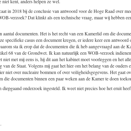
ze niet kent, anders helpen ze wel.
caat in 2018 bij de conclusie van antwoord voor de Hoge Raad over m
t WOB-verzoek? Dat klinkt als een technische vraag, maar wij hebben een
en aantal documenten. Het is het recht van een Kamerlid om die documen
deze specifieke casus een document kregen, er iedere keer een antwoor
aarom sta ik erop dat de documenten die ik heb aangevraagd aan de K
tikel 68 van de Grondwet. Ik kan natuurlijk een WOB-verzoek indienen,
het niet met mij eens is, hij dit aan het kabinet moet voorleggen en het a
g van de Staat. Volgens mij gaat het hier om het belang van de ouders
hier niet over nucleaire bommen of over veiligheidsgegevens. Het gaat o
 om die documenten binnen een paar weken aan de Kamer te doen toek
en diepgaand onderzoek ingesteld. Ik weet niet precies hoe het eruit heef
.