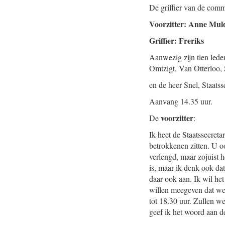
De griffier van de comm
Voorzitter: Anne Mul
Griffier: Freriks
Aanwezig zijn tien lede
Omtzigt, Van Otterloo,
en de heer Snel, Staatss
Aanvang 14.35 uur.
voorzitter
De
:
Ik heet de Staatssecreta
betrokkenen zitten. U 
verlengd, maar zojuist 
is, maar ik denk ook dat
daar ook aan. Ik wil het
willen meegeven dat we 
tot 18.30 uur. Zullen w
geef ik het woord aan d