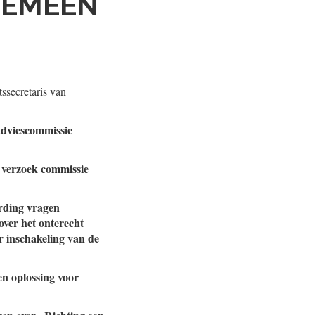
GEMEEN
ssecretaris van
 adviescommissie
p verzoek commissie
ording vragen
over het onterecht
 inschakeling van de
en oplossing voor