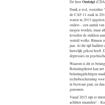
Omtzigt
De heer
(CDA
Dank u wel, voorzitter
de CAF-11-zaak in 2014
waren in 2013 opgelost.
ouders – een aantal van
mogen worden, maar all
leverden de stukken aan
verteld welke. Binnen z
jaar. Al die tijd hadde
huwelijk gekost heeft. D
depressies en psychisc
Waarom is dit zo belang
Belastingdienst kan net
belastingplichtigen maak
rechtsbescherming voor d
in bezwaar gaat, en dan
genomen.
Vanaf 2015 zijn er inte
achttien maanden! – Kam