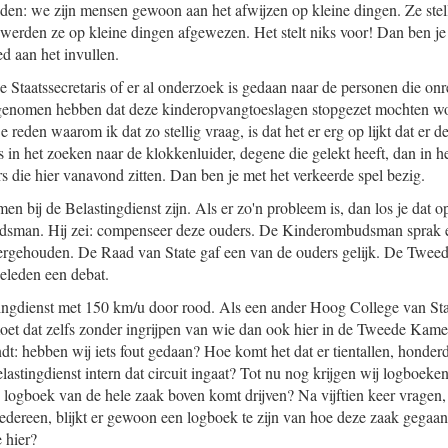
den: we zijn mensen gewoon aan het afwijzen op kleine dingen. Ze stell
erden ze op kleine dingen afgewezen. Het stelt niks voor! Dan ben je je
ed aan het invullen.
 Staatssecretaris of er al onderzoek is gedaan naar de personen die on
t genomen hebben dat deze kinderopvangtoeslagen stopgezet mochten wo
 reden waarom ik dat zo stellig vraag, is dat het er erg op lijkt dat er
s in het zoeken naar de klokkenluider, degene die gelekt heeft, dan in h
 die hier vanavond zitten. Dan ben je met het verkeerde spel bezig.
en bij de Belastingdienst zijn. Als er zo'n probleem is, dan los je dat 
man. Hij zei: compenseer deze ouders. De Kinderombudsman sprak 
htergehouden. De Raad van State gaf een van de ouders gelijk. De Twe
eleden een debat.
tingdienst met 150 km/u door rood. Als een ander Hoog College van Staat
oet dat zelfs zonder ingrijpen van wie dan ook hier in de Tweede Kamer
dt: hebben wij iets fout gedaan? Hoe komt het dat er tientallen, hond
lastingdienst intern dat circuit ingaat? Tot nu nog krijgen wij logboeke
logboek van de hele zaak boven komt drijven? Na vijftien keer vragen,
iedereen, blijkt er gewoon een logboek te zijn van hoe deze zaak gegaan
 hier?