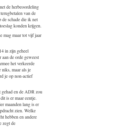
 met de herbeoordeling
 terugbetalen van de
 de schade die ik net
toeslag konden krijgen.
mag maar tot vijf jaar
4 in zijn geheel
er aan de orde geweest
armee het verkeerde
r niks, maar als je
rd je op non-actief
at gehad en de ADR zou
t is er maar eentje.
ier maanden lang is er
opdracht zien. Welke
cht hebben en andere
e zegt de