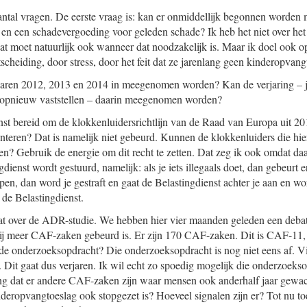
aantal vragen. De eerste vraag is: kan er onmiddellijk begonnen worden
 en een schadevergoeding voor geleden schade? Ik heb het niet over het
t moet natuurlijk ook wanneer dat noodzakelijk is. Maar ik doel ook op
cheiding, door stress, door het feit dat ze jarenlang geen kinderopvang
aren 2012, 2013 en 2014 in meegenomen worden? Kan de verjaring – je 
 opnieuw vaststellen – daarin meegenomen worden?
enst bereid om de klokkenluidersrichtlijn van de Raad van Europa uit 201
nteren? Dat is namelijk niet gebeurd. Kunnen de klokkenluiders die hi
den? Gebruik de energie om dit recht te zetten. Dat zeg ik ook omdat da
dienst wordt gestuurd, namelijk: als je iets illegaals doet, dan gebeurt e
lpen, dan word je gestraft en gaat de Belastingdienst achter je aan en wo
 de Belastingdienst.
at over de ADR-studie. We hebben hier vier maanden geleden een deb
ij meer CAF-zaken gebeurd is. Er zijn 170 CAF-zaken. Dit is CAF-11, di
 de onderzoeksopdracht? Die onderzoeksopdracht is nog niet eens af. V
Dit gaat dus verjaren. Ik wil echt zo spoedig mogelijk die onderzoeks
ing dat er andere CAF-zaken zijn waar mensen ook anderhalf jaar gewa
ropvangtoeslag ook stopgezet is? Hoeveel signalen zijn er? Tot nu to