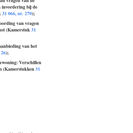
van vragen van de
 invordering bij de
k
31 066, nr. 270
);
woording van vragen
enst (Kamerstuk
31
 aanbieding van het
 26
);
bewoning: Verschillen
agen (Kamerstukken
31