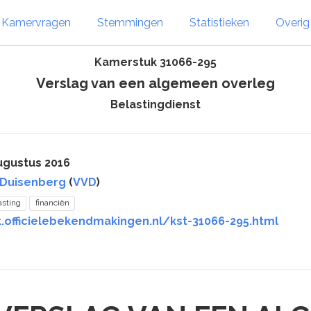
Kamervragen
Stemmingen
Statistieken
Overi
Kamerstuk 31066-295
Verslag van een algemeen overleg
Belastingdienst
ugustus 2016
 Duisenberg
(
VVD
)
asting
financiën
k.officielebekendmakingen.nl/kst-31066-295.html