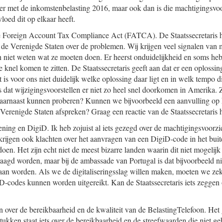
rder met de inkomstenbelasting 2016, maar ook dan is die machtigingsvoo
oed dit op elkaar heeft.
e Foreign Account Tax Compliance Act (FATCA). De Staatssecretaris he
 de Verenigde Staten over de problemen. Wij krijgen veel signalen van 
 niet weten wat ze moeten doen. Er heerst onduidelijkheid en soms heb
e knel komen te zitten. De Staatssecretaris geeft aan dat er een oplossi
 is voor ons niet duidelijk welke oplossing daar ligt en in welk tempo d
s dat wijzigingsvoorstellen er niet zo heel snel doorkomen in Amerika. 
aarnaast kunnen proberen? Kunnen we bijvoorbeeld een aanvulling op h
Verenigde Staten afspreken? Graag een reactie van de Staatssecretaris 
ening en DigiD. Ik heb zojuist al iets gezegd over de machtigingsvoorz
krijgen ook klachten over het aanvragen van een DigiD-code in het bui
 doen. Het zijn echt niet de meest bizarre landen waarin dit niet mogeli
agd worden, maar bij de ambassade van Portugal is dat bijvoorbeeld ni
an worden. Als we de digitaliseringsslag willen maken, moeten we zek
D-codes kunnen worden uitgereikt. Kan de Staatssecretaris iets zeggen
en over de bereikbaarheid en de kwaliteit van de BelastingTelefoon. Het g
stukken staat iets over de bereikbaarheid en de streefwaarden die niet 