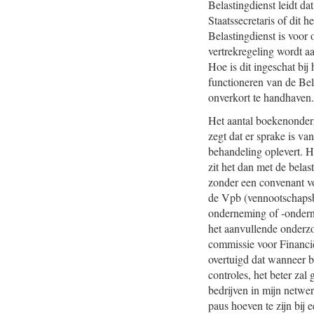
Belastingdienst leidt da
Staatssecretaris of dit 
Belastingdienst is voor
vertrekregeling wordt aa
Hoe is dit ingeschat bij
functioneren van de Bel
onverkort te handhaven.
Het aantal boekenonderzo
zegt dat er sprake is va
behandeling oplevert. H
zit het dan met de bela
zonder een convenant vo
de Vpb (vennootschapsbe
onderneming of -ondern
het aanvullende onderz
commissie voor Financië
overtuigd dat wanneer b
controles, het beter za
bedrijven in mijn netwe
paus hoeven te zijn bij 