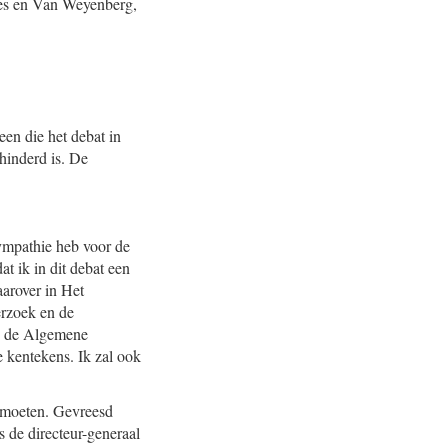
ies en Van Weyenberg,
en die het debat in
hinderd is. De
sympathie heb voor de
at ik in dit debat een
aarover in Het
rzoek en de
n de Algemene
 kentekens. Ik zal ook
g moeten. Gevreesd
s de directeur-generaal