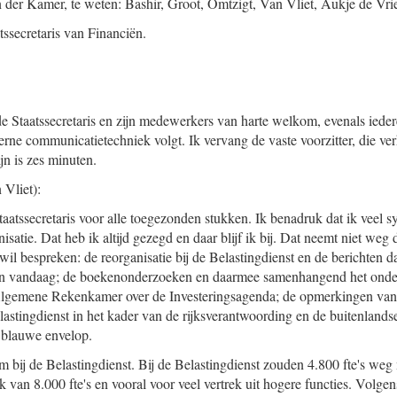
n der Kamer, te weten: Bashir, Groot, Omtzigt, Van Vliet, Aukje de Vr
tssecretaris van Financiën.
 Staatssecretaris en zijn medewerkers van harte welkom, evenals iedere
erne communicatietechniek volgt. Ik vervang de vaste voorzitter, die ver
ijn is zes minuten.
Vliet):
taatssecretaris voor alle toegezonden stukken. Ik benadruk dat ik veel 
isatie. Dat heb ik altijd gezegd en daar blijf ik bij. Dat neemt niet weg d
il bespreken: de reorganisatie bij de Belastingdienst en de berichten d
an vandaag; de boekenonderzoeken en daarmee samenhangend het onde
Algemene Rekenkamer over de Investeringsagenda; de opmerkingen va
stingdienst in het kader van de rijksverantwoording en de buitenlandse
e blauwe envelop.
om bij de Belastingdienst. Bij de Belastingdienst zouden 4.800 fte's we
k van 8.000 fte's en vooral voor veel vertrek uit hogere functies. Volgen