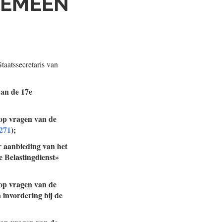
GEMEEN
taatssecretaris van
van de 17e
 op vragen van de
 271
);
r aanbieding van het
e Belastingdienst»
 op vragen van de
 invordering bij de