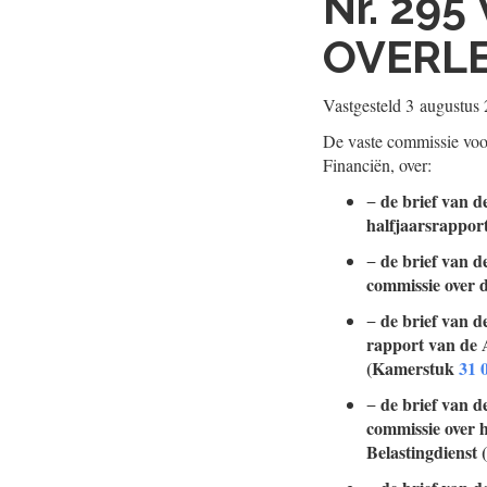
Nr. 295
OVERL
Vastgesteld
3 augustus
De vaste commissie voor
Financiën, over:
de brief van d
−
halfjaarsrappor
de brief van d
−
commissie over 
de brief van 
−
rapport van de 
(Kamerstuk
31 
de brief van d
−
commissie over 
Belastingdienst