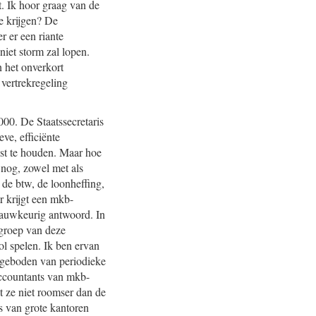
t. Ik hoor graag van de
te krijgen? De
r er een riante
niet storm zal lopen.
n het onverkort
vertrekregeling
000. De Staatssecretaris
ve, efficiënte
ast te houden. Maar hoe
 nog, zowel met als
 de btw, de loonheffing,
r krijgt een mkb-
nauwkeurig antwoord. In
groep van deze
ol spelen. Ik ben ervan
t geboden van periodieke
Accountants van mkb-
t ze niet roomser dan de
rs van grote kantoren