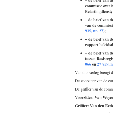
de brief van 
−
commissie over 
Belastingdienst;
de brief van d
−
van de commissie
935, nr. 27
);
de brief van d
−
rapport beleidsd
de brief van d
−
tussen Basisregi
066
en
27 859, n
Van dit overleg brengt 
De voorzitter van de co
De griffier van de comm
Voorzitter: Van Weye
Griffier: Van den Eed