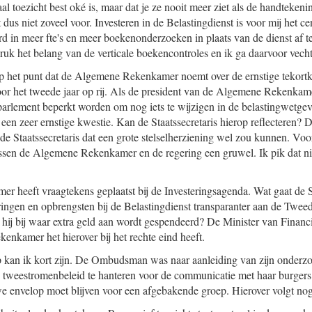
al toezicht best oké is, maar dat je ze nooit meer ziet als de handteken
t dus niet zoveel voor. Investeren in de Belastingdienst is voor mij het c
rd in meer fte's en meer boekenonderzoeken in plaats van de dienst af t
ruk het belang van de verticale boekencontroles en ik ga daarvoor vech
 op het punt dat de Algemene Rekenkamer noemt over de ernstige tekor
voor het tweede jaar op rij. Als de president van de Algemene Rekenkame
arlement beperkt worden om nog iets te wijzigen in de belastingwetgevi
rd een zeer ernstige kwestie. Kan de Staatssecretaris hierop reflecteren? 
 de Staatssecretaris dat een grote stelselherziening wel zou kunnen. V
ussen de Algemene Rekenkamer en de regering een gruwel. Ik pik dat ni
heeft vraagtekens geplaatst bij de Investeringsagenda. Wat gaat de S
teringen en opbrengsten bij de Belastingdienst transparanter aan de Twe
hij bij waar extra geld aan wordt gespendeerd? De Minister van Financ
enkamer het hierover bij het rechte eind heeft.
 kan ik kort zijn. De Ombudsman was naar aanleiding van zijn onderzoe
en tweestromenbeleid te hanteren voor de communicatie met haar burger
e envelop moet blijven voor een afgebakende groep. Hierover volgt nog