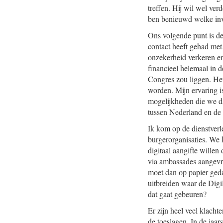
treffen. Hij wil wel ve
ben benieuwd welke invl
Ons volgende punt is d
contact heeft gehad met
onzekerheid verkeren en
financieel helemaal in d
Congres zou liggen. Het
worden. Mijn ervaring i
mogelijkheden die we d
tussen Nederland en de 
Ik kom op de dienstverl
burgerorganisaties. We 
digitaal aangifte willen
via ambassades aangevra
moet dan op papier geda
uitbreiden waar de Digi
dat gaat gebeuren?
Er zijn heel veel klacht
de toeslagen. In de jaar