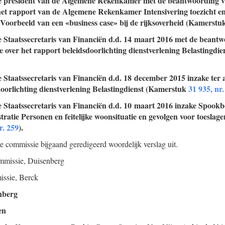
de president van de Algemene Rekenkamer met de beantwoording 
het rapport van de Algemene Rekenkamer Intensivering toezicht en
 Voorbeeld van een «business case» bij de rijksoverheid (Kamerstu
e Staatssecretaris van Financiën d.d. 14 maart 2016 met de beant
 over het rapport beleidsdoorlichting dienstverlening Belastingdi
e Staatssecretaris van Financiën d.d. 18 december 2015 inzake ter
oorlichting dienstverlening Belastingdienst (Kamerstuk
31 935, nr.
e Staatssecretaris van Financiën d.d. 10 maart 2016 inzake Spook
stratie Personen en feitelijke woonsituatie en gevolgen voor toesl
r. 259
).
de commissie bijgaand geredigeerd woordelijk verslag uit.
mmissie,
Duisenberg
issie,
Berck
nberg
en