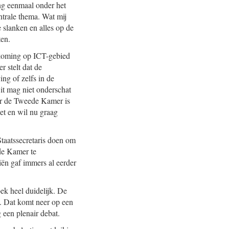
ing eenmaal onder het
entrale thema. Wat mij
e slanken en alles op de
ten.
tkoming op ICT-gebied
r stelt dat de
ng of zelfs in de
Dit mag niet onderschat
oor de Tweede Kamer is
et en wil nu graag
taatssecretaris doen om
ede Kamer te
iën gaf immers al eerder
k heel duidelijk. De
s. Dat komt neer op een
 een plenair debat.