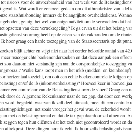
t tot risico's voor de uitvoerbaarheid van het werk van de Belastingdiens
het geval is. Wat wordt er concreet gedaan om dit afbreukrisico van tafel 
 onze staatshuishouding immers de belangrijkste overheidsdienst. Wannee
ngeboden, getuigt het wel van enige naïviteit om te verwachten dat het 
 het opzetten van deze vertrekregeling? Ik ga ervan uit dat het belang va
astingdienst voorrang heeft op de eisen van de vakbonden om de riante 
 Ik hoor graag een harde toezegging van de Staatssecretaris op dit punt.
eken blijft achter en stijgt niet naar het eerder beloofde aantal van 42.
n meer risicogerichte boekenonderzoeken en dat deze aanpak een effectie
et zou daarom niet verstandig zijn aan de oorspronkelijke toezegging v
stingmoraal? Welke kans loopt men in het mkb (midden- en kleinbedrijf)
or horizontaal toezicht, om ooit een echte boekencontrole te krijgen op
lasting) en/of de ib (inkomstenbelasting)? Hoeveel keer in hoeveel jaa
emer een controleur van de Belastingdienst over de vloer? Graag een 
oek door de Algemene Rekenkamer naar de tax gap, dat door een werk
n wordt begeleid, waarvan ik zelf deel uitmaak, moet dit een centrale r
elastingplichtigen, net zoals vroeger het geval was, de zekerheid word
l gaan met de belastingmoraal en dat de tax gap daardoor zal afnemen. 
rk zeggen tegen hun cliënten dat het toch niet gecontroleerd wordt en da
een aftrekpost. Deze dingen hoor ik echt. Ik hoor zelfs belastingadviseu