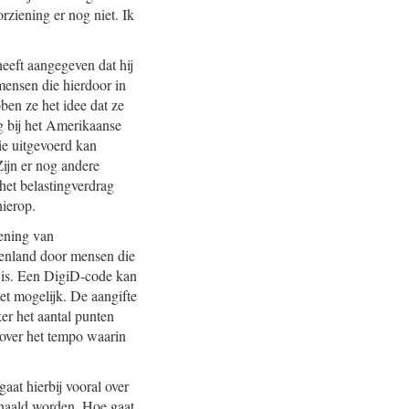
rziening er nog niet. Ik
eft aangegeven dat hij
mensen die hierdoor in
ben ze het idee dat ze
ng bij het Amerikaanse
ie uitgevoerd kan
Zijn er nog andere
et belastingverdrag
hierop.
iening van
tenland door mensen die
jk is. Een DigiD-code kan
et mogelijk. De aangifte
er het aantal punten
 over het tempo waarin
aat hierbij vooral over
gehaald worden. Hoe gaat