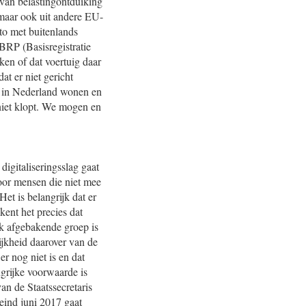
 van belastingontduiking
 maar ook uit andere EU-
uto met buitenlands
 BRP (Basisregistratie
en of dat voertuig daar
at er niet gericht
r in Nederland wonen en
 niet klopt. We mogen en
digitaliseringsslag gaat
oor mensen die niet mee
et is belangrijk dat er
kent het precies dat
jk afgebakende groep is
jkheid daarover van de
r nog niet is en dat
grijke voorwaarde is
an de Staatssecretaris
 eind juni 2017 gaat