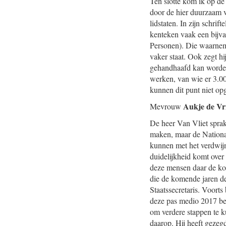
Ten slotte kom ik op de
door de hier duurzaam v
lidstaten. In zijn schri
kenteken vaak een bijva
Personen). Die waarnemi
vaker staat. Ook zegt hi
gehandhaafd kan worden
werken, van wie er 3.00
kunnen dit punt niet op
Aukje de Vr
Mevrouw
De heer Van Vliet sprak 
maken, maar de National
kunnen met het verdwijn
duidelijkheid komt over
deze mensen daar de kom
die de komende jaren de
Staatssecretaris. Voorts
deze pas medio 2017 be
om verdere stappen te ku
daarop. Hij heeft gezeg