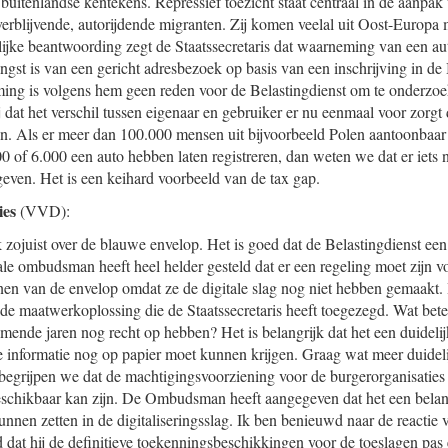
 buitenlandse kentekens. Repressief toezicht staat centraal in de aanpak
erblijvende, autorijdende migranten. Zij komen veelal uit Oost-Europa
ftelijke beantwoording zegt de Staatssecretaris dat waarneming van een a
ngst is van een gericht adresbezoek op basis van een inschrijving in de
ng is volgens hem geen reden voor de Belastingdienst om te onderzoek
j dat het verschil tussen eigenaar en gebruiker er nu eenmaal voor zorgt d
. Als er meer dan 100.000 mensen uit bijvoorbeeld Polen aantoonbaa
0 of 6.000 een auto hebben laten registreren, dan weten we dat er iets
geven. Het is een keihard voorbeeld van de tax gap.
ies
(VVD):
zojuist over de blauwe envelop. Het is goed dat de Belastingdienst een 
e ombudsman heeft heel helder gesteld dat er een regeling moet zijn v
en van de envelop omdat ze de digitale slag nog niet hebben gemaakt. H
 de maatwerkoplossing die de Staatssecretaris heeft toegezegd. Wat bete
ende jaren nog recht op hebben? Het is belangrijk dat het een duideli
 informatie nog op papier moet kunnen krijgen. Graag wat meer duideli
 begrijpen we dat de machtigingsvoorziening voor de burgerorganisaties e
schikbaar kan zijn. De Ombudsman heeft aangegeven dat het een belan
nnen zetten in de digitaliseringsslag. Ik ben benieuwd naar de reactie v
d dat hij de definitieve toekenningsbeschikkingen voor de toeslagen pas