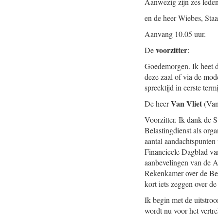
Aanwezig zijn zes lede
en de heer Wiebes, Staa
Aanvang 10.05 uur.
voorzitter
De
:
Goedemorgen. Ik heet de
deze zaal of via de mod
spreektijd in eerste term
Van Vliet
De heer
(Van 
Voorzitter. Ik dank de S
Belastingdienst als organ
aantal aandachtspunten w
Financieele Dagblad v
aanbevelingen van de 
Rekenkamer over de Bela
kort iets zeggen over d
Ik begin met de uitstro
wordt nu voor het vertre