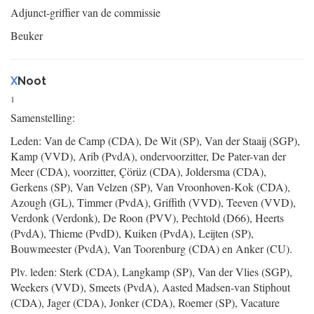
Adjunct-griffier van de commissie
Beuker
X
Noot
1
Samenstelling:
Leden: Van de Camp (CDA), De Wit (SP), Van der Staaij (SGP),
Kamp (VVD), Arib (PvdA), ondervoorzitter, De Pater-van der
Meer (CDA), voorzitter, Çörüz (CDA), Joldersma (CDA),
Gerkens (SP), Van Velzen (SP), Van Vroonhoven-Kok (CDA),
Azough (GL), Timmer (PvdA), Griffith (VVD), Teeven (VVD),
Verdonk (Verdonk), De Roon (PVV), Pechtold (D66), Heerts
(PvdA), Thieme (PvdD), Kuiken (PvdA), Leijten (SP),
Bouwmeester (PvdA), Van Toorenburg (CDA) en Anker (CU).
Plv. leden: Sterk (CDA), Langkamp (SP), Van der Vlies (SGP),
Weekers (VVD), Smeets (PvdA), Aasted Madsen-van Stiphout
(CDA), Jager (CDA), Jonker (CDA), Roemer (SP), Vacature