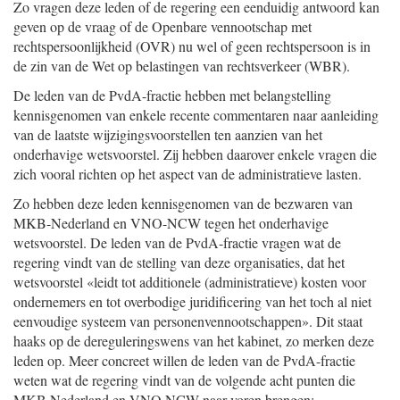
Zo vragen deze leden of de regering een eenduidig antwoord kan
geven op de vraag of de Openbare vennootschap met
rechtspersoonlijkheid (OVR) nu wel of geen rechtspersoon is in
de zin van de Wet op belastingen van rechtsverkeer (WBR).
De leden van de PvdA-fractie hebben met belangstelling
kennisgenomen van enkele recente commentaren naar aanleiding
van de laatste wijzigingsvoorstellen ten aanzien van het
onderhavige wetsvoorstel. Zij hebben daarover enkele vragen die
zich vooral richten op het aspect van de administratieve lasten.
Zo hebben deze leden kennisgenomen van de bezwaren van
MKB-Nederland en VNO-NCW tegen het onderhavige
wetsvoorstel. De leden van de PvdA-fractie vragen wat de
regering vindt van de stelling van deze organisaties, dat het
wetsvoorstel «leidt tot additionele (administratieve) kosten voor
ondernemers en tot overbodige juridificering van het toch al niet
eenvoudige systeem van personenvennootschappen». Dit staat
haaks op de dereguleringswens van het kabinet, zo merken deze
leden op. Meer concreet willen de leden van de PvdA-fractie
weten wat de regering vindt van de volgende acht punten die
MKB Nederland en VNO NCW naar voren brengen: