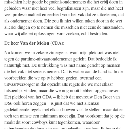
misschien hele goede begrafenisondernemers die het erbij doen in
gebieden waar niet heel veel begrafenissen zijn, maar die met heel
veel professionaliteit en eerbied voor het vak dat ze uitoefenen, dat
als ondernemer doen. Die zou ik niet willen raken door in de wet
allerlei dingen op te nemen die misschien niet eens de misstanden,
waar wij allebei oplossingen voor zoeken, echt bestrijden.
Van der Molen
De heer
(CDA):
Nu komen we in zekere zin ergens, want mijn pleidooi was niet
tegen de parttime-uitvaartondernemer gericht. Dat bedoelde ik
natuurlijk niet. De uitdrukking was met name gericht op mensen
die het vak niet serieus nemen. Dat is wat er aan de hand is. In de
voorbeelden die we op tv hebben gezien, overtrad een
uitvaartverzorger in dat opzicht alle regels die we met elkaar
fatsoenlijk vinden, maar die we nog nooit hebben opgeschreven.
Het pleidooi van het CDA – ik heb dat mevrouw Den Boer van
D66 ook horen zeggen – is juist dat we niet allemaal
gedetailleerde regels met elkaar hoeven vast te stellen, maar dat er
toch ten minste een minimum moet zijn. Dat voorkomt dat je op de
markt dit soort cowboys kunt tegenkomen, waardoor
nabestaanden de dupe zijn van ontoelaatbaar gedrag. Ik hoop dat