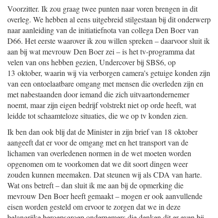
Voorzitter. Ik zou graag twee punten naar voren brengen in dit
overleg. We hebben al eens uitgebreid stilgestaan bij dit onderwerp
naar aanleiding van de initiatiefnota van collega Den Boer van
D66. Het eerste waarover ik zou willen spreken – daarvoor sluit ik
aan bij wat mevrouw Den Boer zei – is het tv-programma dat
velen van ons hebben gezien, Undercover bij SBS6, op
13 oktober, waarin wij via verborgen camera's getuige konden zijn
van een ontoelaatbare omgang met mensen die overleden zijn en
met nabestaanden door iemand die zich uitvaartondernemer
noemt, maar zijn eigen bedrijf volstrekt niet op orde heeft, wat
leidde tot schaamteloze situaties, die we op tv konden zien.
Ik ben dan ook blij dat de Minister in zijn brief van 18 oktober
aangeeft dat er voor de omgang met en het transport van de
lichamen van overledenen normen in de wet moeten worden
opgenomen om te voorkomen dat we dit soort dingen weer
zouden kunnen meemaken. Dat steunen wij als CDA van harte.
Wat ons betreft – dan sluit ik me aan bij de opmerking die
mevrouw Den Boer heeft gemaakt – mogen er ook aanvullende
eisen worden gesteld om ervoor te zorgen dat we in deze
belangrijke beroepsgroep ondernemers die denken dit er even bij