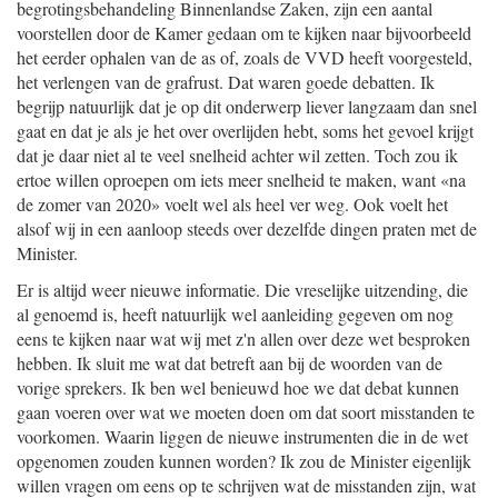
begrotingsbehandeling Binnenlandse Zaken, zijn een aantal
voorstellen door de Kamer gedaan om te kijken naar bijvoorbeeld
het eerder ophalen van de as of, zoals de VVD heeft voorgesteld,
het verlengen van de grafrust. Dat waren goede debatten. Ik
begrijp natuurlijk dat je op dit onderwerp liever langzaam dan snel
gaat en dat je als je het over overlijden hebt, soms het gevoel krijgt
dat je daar niet al te veel snelheid achter wil zetten. Toch zou ik
ertoe willen oproepen om iets meer snelheid te maken, want «na
de zomer van 2020» voelt wel als heel ver weg. Ook voelt het
alsof wij in een aanloop steeds over dezelfde dingen praten met de
Minister.
Er is altijd weer nieuwe informatie. Die vreselijke uitzending, die
al genoemd is, heeft natuurlijk wel aanleiding gegeven om nog
eens te kijken naar wat wij met z'n allen over deze wet besproken
hebben. Ik sluit me wat dat betreft aan bij de woorden van de
vorige sprekers. Ik ben wel benieuwd hoe we dat debat kunnen
gaan voeren over wat we moeten doen om dat soort misstanden te
voorkomen. Waarin liggen de nieuwe instrumenten die in de wet
opgenomen zouden kunnen worden? Ik zou de Minister eigenlijk
willen vragen om eens op te schrijven wat de misstanden zijn, wat