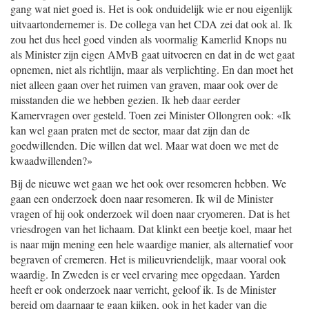
gang wat niet goed is. Het is ook onduidelijk wie er nou eigenlijk
uitvaartondernemer is. De collega van het CDA zei dat ook al. Ik
zou het dus heel goed vinden als voormalig Kamerlid Knops nu
als Minister zijn eigen AMvB gaat uitvoeren en dat in de wet gaat
opnemen, niet als richtlijn, maar als verplichting. En dan moet het
niet alleen gaan over het ruimen van graven, maar ook over de
misstanden die we hebben gezien. Ik heb daar eerder
Kamervragen over gesteld. Toen zei Minister Ollongren ook: «Ik
kan wel gaan praten met de sector, maar dat zijn dan de
goedwillenden. Die willen dat wel. Maar wat doen we met de
kwaadwillenden?»
Bij de nieuwe wet gaan we het ook over resomeren hebben. We
gaan een onderzoek doen naar resomeren. Ik wil de Minister
vragen of hij ook onderzoek wil doen naar cryomeren. Dat is het
vriesdrogen van het lichaam. Dat klinkt een beetje koel, maar het
is naar mijn mening een hele waardige manier, als alternatief voor
begraven of cremeren. Het is milieuvriendelijk, maar vooral ook
waardig. In Zweden is er veel ervaring mee opgedaan. Yarden
heeft er ook onderzoek naar verricht, geloof ik. Is de Minister
bereid om daarnaar te gaan kijken, ook in het kader van die