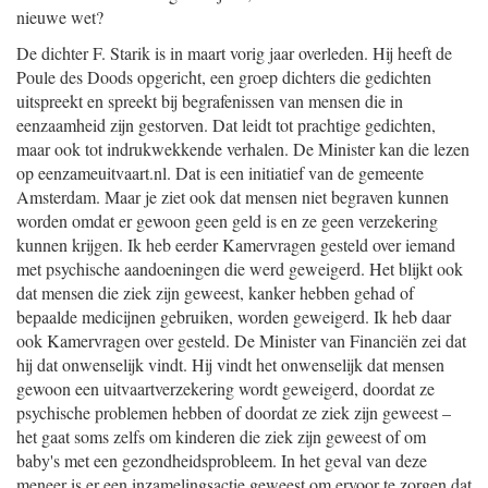
nieuwe wet?
De dichter F. Starik is in maart vorig jaar overleden. Hij heeft de
Poule des Doods opgericht, een groep dichters die gedichten
uitspreekt en spreekt bij begrafenissen van mensen die in
eenzaamheid zijn gestorven. Dat leidt tot prachtige gedichten,
maar ook tot indrukwekkende verhalen. De Minister kan die lezen
op eenzameuitvaart.nl. Dat is een initiatief van de gemeente
Amsterdam. Maar je ziet ook dat mensen niet begraven kunnen
worden omdat er gewoon geen geld is en ze geen verzekering
kunnen krijgen. Ik heb eerder Kamervragen gesteld over iemand
met psychische aandoeningen die werd geweigerd. Het blijkt ook
dat mensen die ziek zijn geweest, kanker hebben gehad of
bepaalde medicijnen gebruiken, worden geweigerd. Ik heb daar
ook Kamervragen over gesteld. De Minister van Financiën zei dat
hij dat onwenselijk vindt. Hij vindt het onwenselijk dat mensen
gewoon een uitvaartverzekering wordt geweigerd, doordat ze
psychische problemen hebben of doordat ze ziek zijn geweest –
het gaat soms zelfs om kinderen die ziek zijn geweest of om
baby's met een gezondheidsprobleem. In het geval van deze
meneer is er een inzamelingsactie geweest om ervoor te zorgen dat