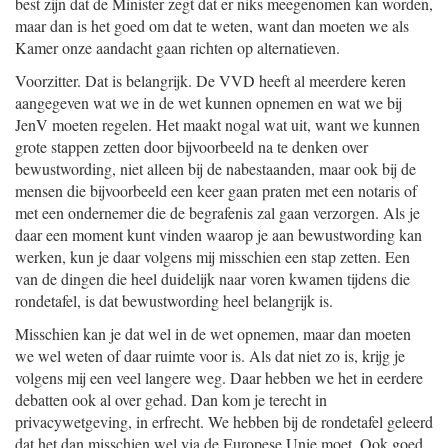
best zijn dat de Minister zegt dat er niks meegenomen kan worden,
maar dan is het goed om dat te weten, want dan moeten we als
Kamer onze aandacht gaan richten op alternatieven.
Voorzitter. Dat is belangrijk. De VVD heeft al meerdere keren
aangegeven wat we in de wet kunnen opnemen en wat we bij
JenV moeten regelen. Het maakt nogal wat uit, want we kunnen
grote stappen zetten door bijvoorbeeld na te denken over
bewustwording, niet alleen bij de nabestaanden, maar ook bij de
mensen die bijvoorbeeld een keer gaan praten met een notaris of
met een ondernemer die de begrafenis zal gaan verzorgen. Als je
daar een moment kunt vinden waarop je aan bewustwording kan
werken, kun je daar volgens mij misschien een stap zetten. Een
van de dingen die heel duidelijk naar voren kwamen tijdens die
rondetafel, is dat bewustwording heel belangrijk is.
Misschien kan je dat wel in de wet opnemen, maar dan moeten
we wel weten of daar ruimte voor is. Als dat niet zo is, krijg je
volgens mij een veel langere weg. Daar hebben we het in eerdere
debatten ook al over gehad. Dan kom je terecht in
privacywetgeving, in erfrecht. We hebben bij de rondetafel geleerd
dat het dan misschien wel via de Europese Unie moet. Ook goed,