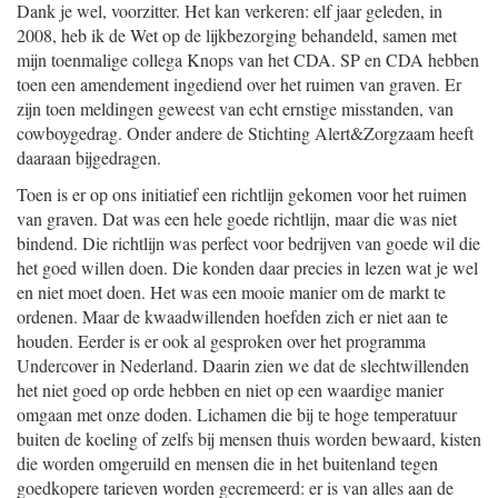
Dank je wel, voorzitter. Het kan verkeren: elf jaar geleden, in
2008, heb ik de Wet op de lijkbezorging behandeld, samen met
mijn toenmalige collega Knops van het CDA. SP en CDA hebben
toen een amendement ingediend over het ruimen van graven. Er
zijn toen meldingen geweest van echt ernstige misstanden, van
cowboygedrag. Onder andere de Stichting Alert&Zorgzaam heeft
daaraan bijgedragen.
Toen is er op ons initiatief een richtlijn gekomen voor het ruimen
van graven. Dat was een hele goede richtlijn, maar die was niet
bindend. Die richtlijn was perfect voor bedrijven van goede wil die
het goed willen doen. Die konden daar precies in lezen wat je wel
en niet moet doen. Het was een mooie manier om de markt te
ordenen. Maar de kwaadwillenden hoefden zich er niet aan te
houden. Eerder is er ook al gesproken over het programma
Undercover in Nederland. Daarin zien we dat de slechtwillenden
het niet goed op orde hebben en niet op een waardige manier
omgaan met onze doden. Lichamen die bij te hoge temperatuur
buiten de koeling of zelfs bij mensen thuis worden bewaard, kisten
die worden omgeruild en mensen die in het buitenland tegen
goedkopere tarieven worden gecremeerd: er is van alles aan de