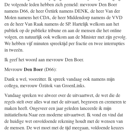
De volgende leden hebben zich gemeld: mevrouw Den Boer
namens D66, de heer Öztürk namens DENK, de heer Van der
Molen namens het CDA, de heer Middendorp namens de VVD
en de heer Van Raak namens de SP. Hartelijk welkom aan het
publiek op de publieke tribune en aan de mensen die het online
volgen, en natuurlijk ook welkom aan de Minister met zijn gevolg.
We hebben vijf minuten spreektijd per fractie en twee interrupties
in tweeën.
Ik geef het woord aan mevrouw Den Boer.
Den Boer
Mevrouw
(D66):
Dank u wel, voorzitter. Ik spreek vandaag ook namens mijn
collega, mevrouw Özütok van GroenLinks.
Vandaag spreken we alweer over de uitvaartwet, de wet die de
regels stelt over alles wat met de uitvaart, begraven en cremeren te
maken heeft. Ongeveer een jaar geleden lanceerde ik mijn
initiatiefnota Naar een moderne uitvaartwet. Ik vond en vind dat
de huidige wet onvoldoende rekening houdt met de wensen van
de mensen. De wet moet met de tijd meegaan, voldoende keuzes