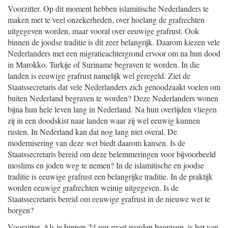
Voorzitter. Op dit moment hebben islamitische Nederlanders te
maken met te veel onzekerheden, over hoelang de grafrechten
uitgegeven worden, maar vooral over eeuwige grafrust. Ook
binnen de joodse traditie is dit zeer belangrijk. Daarom kiezen vele
Nederlanders met een migratieachtergrond ervoor om na hun dood
in Marokko, Turkije of Suriname begraven te worden. In die
landen is eeuwige grafrust namelijk wel geregeld. Ziet de
Staatssecretaris dat vele Nederlanders zich genoodzaakt voelen om
buiten Nederland begraven te worden? Deze Nederlanders wonen
bijna hun hele leven lang in Nederland. Na hun overlijden vliegen
zij in een doodskist naar landen waar zij wel eeuwig kunnen
rusten. In Nederland kan dat nog lang niet overal. De
modernisering van deze wet biedt daarom kansen. Is de
Staatssecretaris bereid om deze belemmeringen voor bijvoorbeeld
moslims en joden weg te nemen? In de islamitische en joodse
traditie is eeuwige grafrust een belangrijke traditie. In de praktijk
worden eeuwige grafrechten weinig uitgegeven. Is de
Staatssecretaris bereid om eeuwige grafrust in de nieuwe wet te
borgen?
Voorzitter. Als je binnen 24 uur moet worden begraven, is het van