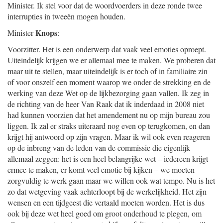
Minister. Ik stel voor dat de woordvoerders in deze ronde twee
interrupties in tweeën mogen houden.
Knops
Minister
:
Voorzitter. Het is een onderwerp dat vaak veel emoties oproept.
Uiteindelijk krijgen we er allemaal mee te maken. We proberen dat
maar uit te stellen, maar uiteindelijk is er toch of in familiaire zin
of voor onszelf een moment waarop we onder de strekking en de
werking van deze Wet op de lijkbezorging gaan vallen. Ik zeg in
de richting van de heer Van Raak dat ik inderdaad in 2008 niet
had kunnen voorzien dat het amendement nu op mijn bureau zou
liggen. Ik zal er straks uiteraard nog even op terugkomen, en dan
krijgt hij antwoord op zijn vragen. Maar ik wil ook even reageren
op de inbreng van de leden van de commissie die eigenlijk
allemaal zeggen: het is een heel belangrijke wet – iedereen krijgt
ermee te maken, er komt veel emotie bij kijken – we moeten
zorgvuldig te werk gaan maar we willen ook wat tempo. Nu is het
zo dat wetgeving vaak achterloopt bij de werkelijkheid. Het zijn
wensen en een tijdgeest die vertaald moeten worden. Het is dus
ook bij deze wet heel goed om groot onderhoud te plegen, om