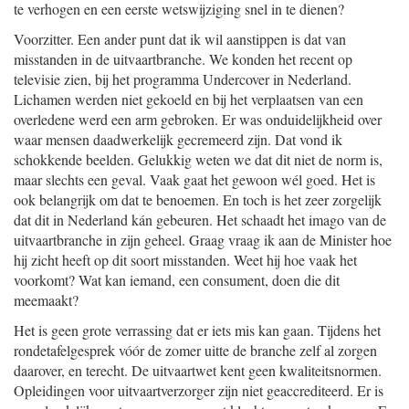
te verhogen en een eerste wetswijziging snel in te dienen?
Voorzitter. Een ander punt dat ik wil aanstippen is dat van
misstanden in de uitvaartbranche. We konden het recent op
televisie zien, bij het programma Undercover in Nederland.
Lichamen werden niet gekoeld en bij het verplaatsen van een
overledene werd een arm gebroken. Er was onduidelijkheid over
waar mensen daadwerkelijk gecremeerd zijn. Dat vond ik
schokkende beelden. Gelukkig weten we dat dit niet de norm is,
maar slechts een geval. Vaak gaat het gewoon wél goed. Het is
ook belangrijk om dat te benoemen. En toch is het zeer zorgelijk
dat dit in Nederland kán gebeuren. Het schaadt het imago van de
uitvaartbranche in zijn geheel. Graag vraag ik aan de Minister hoe
hij zicht heeft op dit soort misstanden. Weet hij hoe vaak het
voorkomt? Wat kan iemand, een consument, doen die dit
meemaakt?
Het is geen grote verrassing dat er iets mis kan gaan. Tijdens het
rondetafelgesprek vóór de zomer uitte de branche zelf al zorgen
daarover, en terecht. De uitvaartwet kent geen kwaliteitsnormen.
Opleidingen voor uitvaartverzorger zijn niet geaccrediteerd. Er is