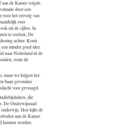
ef aan de Kamer volgde.
evaluatie door een
n voor het vervolg van
aaldelijk over
ok uit de cijfers. In
anen te creëren. De
reshoring achter. Komt
t een minder goed idee
eid naar Nederland in de
 houden, zoals de
is, maar we krijgen het
geen baan gevonden
ndacht voor gevraagd.
diebijsluiters, die
en. De Onderwijsraad
 onderwijs. Hoe kijkt de
ngeboden aan de Kamer.
ld kunnen worden.