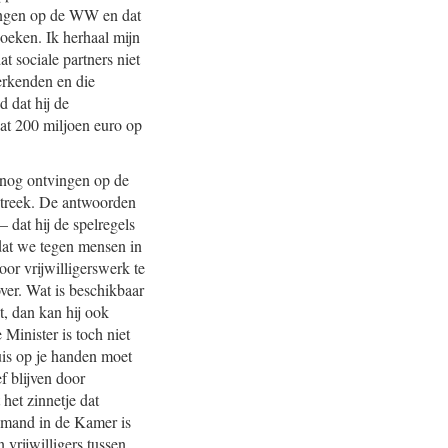
llingen op de WW en dat
oeken. Ik herhaal mijn
 sociale partners niet
erkenden en die
 dat hij de
dat 200 miljoen euro op
 nog ontvingen op de
nstreek. De antwoorden
 dat hij de spelregels
 dat we tegen mensen in
door vrijwilligerswerk te
er. Wat is beschikbaar
, dan kan hij ook
Minister is toch niet
huis op je handen moet
ef blijven door
het zinnetje dat
iemand in de Kamer is
 vrijwilligers tussen