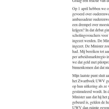
Graag een reactie van d
Op 1 april hebben we op
gevoerd over ouderenwer
ambassadeur ouderenwerk
een drempel over moest
krijgen? In dat debat g
scholingsvouchers voor 
ingezet werden. De Mini
ingezet. De Minister zo
had. Mij bereiken tot a
per arbeidsmarktregio in
we dat geld met pilotpr
binnenkomen dat dat nie
Mijn laatste punt sluit
het Zwartboek UWV gekr
op hun uitkering als ze v
gestimuleerd wordt. In 
Minister aan dat hij het
gebeurd is, gelden de h
UWV dan ruimte geven 