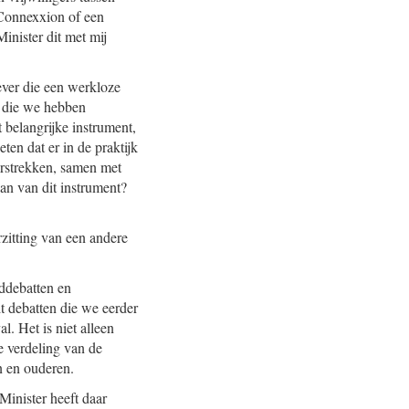
 Connexxion of een
Minister dit met mij
ever die een werkloze
l die we hebben
t belangrijke instrument,
en dat er in de praktijk
erstrekken, samen met
an van dit instrument?
rzitting van een andere
ddebatten en
t debatten die we eerder
. Het is niet alleen
e verdeling van de
n en ouderen.
 Minister heeft daar