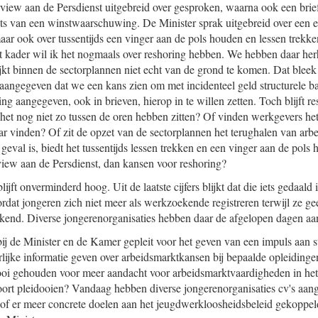
rview aan de Persdienst uitgebreid over gesproken, waarna ook een bri
 iets van een winstwaarschuwing. De Minister sprak uitgebreid over een 
aar ook over tussentijds een vinger aan de pols houden en lessen trekke
at kader wil ik het nogmaals over reshoring hebben. We hebben daar herh
kt binnen de sectorplannen niet echt van de grond te komen. Dat bleek o
 aangegeven dat we een kans zien om met incidenteel geld structurele b
ling aangegeven, ook in brieven, hierop in te willen zetten. Toch blijft 
het nog niet zo tussen de oren hebben zitten? Of vinden werkgevers he
aar vinden? Of zit de opzet van de sectorplannen het terughalen van arb
 geval is, biedt het tussentijds lessen trekken en een vinger aan de pols
rview aan de Persdienst, dan kansen voor reshoring?
jft onverminderd hoog. Uit de laatste cijfers blijkt dat die iets gedaald 
ordat jongeren zich niet meer als werkzoekende registreren terwijl ze 
kend. Diverse jongerenorganisaties hebben daar de afgelopen dagen aa
 de Minister en de Kamer gepleit voor het geven van een impuls aan stu
rlijke informatie geven over arbeidsmarktkansen bij bepaalde opleiding
ooi gehouden voor meer aandacht voor arbeidsmarktvaardigheden in het
soort pleidooien? Vandaag hebben diverse jongerenorganisaties cv's aa
 of er meer concrete doelen aan het jeugdwerkloosheidsbeleid gekoppe