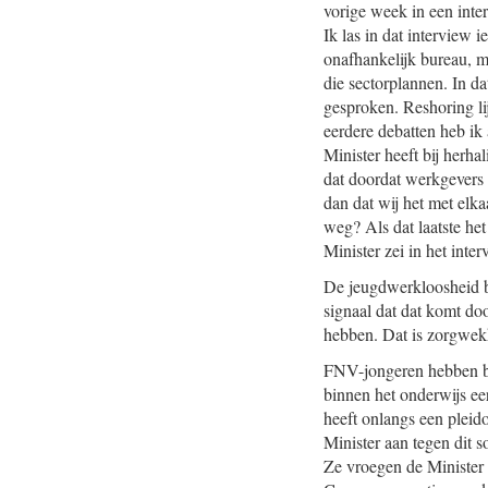
vorige week in een inte
Ik las in dat interview
onafhankelijk bureau, m
die sectorplannen. In d
gesproken. Reshoring lij
eerdere debatten heb ik
Minister heeft bij herha
dat doordat werkgevers 
dan dat wij het met elk
weg? Als dat laatste het
Minister zei in het inte
De jeugdwerkloosheid bli
signaal dat dat komt do
hebben. Dat is zorgwek
FNV-jongeren hebben bij
binnen het onderwijs ee
heeft onlangs een pleid
Minister aan tegen dit 
Ze vroegen de Minister