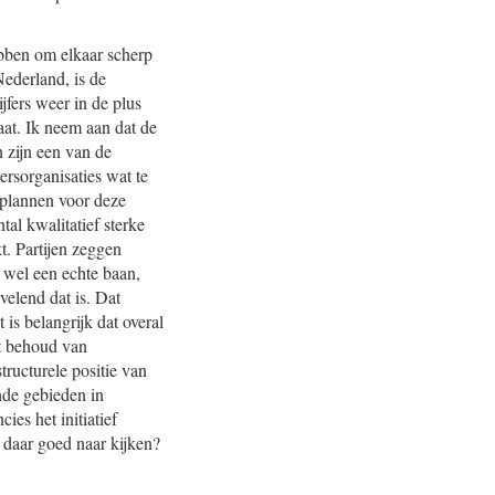
bben om elkaar scherp
Nederland, is de
jfers weer in de plus
at. Ik neem aan dat de
n zijn een van de
rsorganisaties wat te
orplannen voor deze
al kwalitatief sterke
. Partijen zeggen
u wel een echte baan,
elend dat is. Dat
is belangrijk dat overal
et behoud van
ructurele positie van
nde gebieden in
es het initiatief
 daar goed naar kijken?