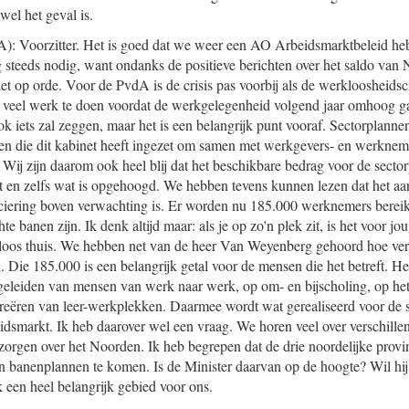
 wel het geval is.
): Voorzitter. Het is goed dat we weer een AO Arbeidsmarktbeleid he
g steeds nodig, want ondanks de positieve berichten over het saldo van 
t op orde. Voor de PvdA is de crisis pas voorbij als de werkloosheidsci
eel werk te doen voordat de werkgelegenheid volgend jaar omhoog ga
ok iets zal zeggen, maar het is een belangrijk punt vooraf. Sectorplanne
ten die dit kabinet heeft ingezet om samen met werkgevers- en werkneme
 Wij zijn daarom ook heel blij dat het beschikbare bedrag voor de sect
ut en zelfs wat is opgehoogd. We hebben tevens kunnen lezen dat het aant
iering boven verwachting is. Er worden nu 185.000 werknemers bereikt
te banen zijn. Ik denk altijd maar: als je op zo'n plek zit, is het voor jo
loos thuis. We hebben net van de heer Van Weyenberg gehoord hoe verv
Die 185.000 is een belangrijk getal voor de mensen die het betreft. Het 
egeleiden van mensen van werk naar werk, op om- en bijscholing, op h
reëren van leer-werkplekken. Daarmee wordt wat gerealiseerd voor de st
dsmarkt. Ik heb daarover wel een vraag. We horen veel over verschille
rgen over het Noorden. Ik heb begrepen dat de drie noordelijke provinci
 banenplannen te komen. Is de Minister daarvan op de hoogte? Wil hij
 een heel belangrijk gebied voor ons.