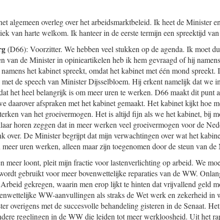
het algemeen overleg over het arbeidsmarktbeleid. Ik heet de Minister en 
k van harte welkom. Ik hanteer in de eerste termijn een spreektijd van v
rg
(D66): Voorzitter. We hebben veel stukken op de agenda. Ik moet du
en van de Minister in opinieartikelen heb ik hem gevraagd of hij namens
ijd namens het kabinet spreekt, omdat het kabinet met één mond spreekt. I
et de speech van Minister Dijsselbloem. Hij erkent namelijk dat we in
at het heel belangrijk is om meer uren te werken. D66 maakt dit punt al
 daarover afspraken met het kabinet gemaakt. Het kabinet kijkt hoe m
terken van het groeivermogen. Het is altijd fijn als we het kabinet, bij
klaar horen zeggen dat in meer werken veel groeivermogen voor de Ned
nk over. De Minister begrijpt dat mijn verwachtingen over wat het kabine
 meer uren werken, alleen maar zijn toegenomen door de steun van de 
 meer loont, pleit mijn fractie voor lastenverlichting op arbeid. We mo
l wordt gebruikt voor meer bovenwettelijke reparaties van de WW. Onla
 Arbeid gekregen, waarin men erop lijkt te hinten dat vrijvallend geld 
venwettelijke WW-aanvullingen als straks de Wet werk en zekerheid in w
er overigens met de succesvolle behandeling gisteren in de Senaat. Het
ndere regelingen in de WW die leiden tot meer werkloosheid. Uit het ra