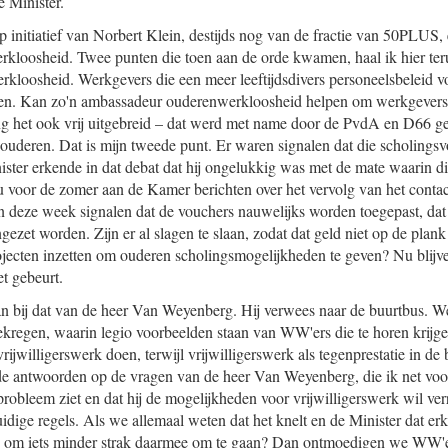
e Minister.
 initiatief van Norbert Klein, destijds nog van de fractie van 50PLUS, 
kloosheid. Twee punten die toen aan de orde kwamen, haal ik hier teru
loosheid. Werkgevers die een meer leeftijdsdivers personeelsbeleid v
en. Kan zo'n ambassadeur ouderenwerkloosheid helpen om werkgevers 
ing het ook vrij uitgebreid – dat werd met name door de PvdA en D66 g
ouderen. Dat is mijn tweede punt. Er waren signalen dat die scholings
ster erkende in dat debat dat hij ongelukkig was met de mate waarin 
u voor de zomer aan de Kamer berichten over het vervolg van het conta
an deze week signalen dat de vouchers nauwelijks worden toegepast, da
gezet worden. Zijn er al slagen te slaan, zodat dat geld niet op de plank
ojecten inzetten om ouderen scholingsmogelijkheden te geven? Nu blijve
t gebeurt.
 aan bij dat van de heer Van Weyenberg. Hij verwees naar de buurtbus.
egen, waarin legio voorbeelden staan van WW'ers die te horen krijge
rijwilligerswerk doen, terwijl vrijwilligerswerk als tegenprestatie in de b
de antwoorden op de vragen van de heer Van Weyenberg, die ik net voo
 probleem ziet en dat hij de mogelijkheden voor vrijwilligerswerk wil ve
uidige regels. Als we allemaal weten dat het knelt en de Minister dat e
om iets minder strak daarmee om te gaan? Dan ontmoedigen we WW'er