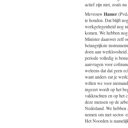
actief zijn niet, zoals nu
Hamer
Mevrouw
(PvdA
te houden. Dat blijft no
werkgelegenheid nog nie
komen. We hebben nog v
Minister daarover zelf o
belangrijkste instrumen
doen aan werk
loosheid.
periode volledig is ben
aanvragen voor cofinanc
weleens dat dat geen ech
want anders zat je werk
willen we voor niemand. 
ingezet wordt op het b
vakkrachten en op het c
deze mensen op de arbei
Nederland. We hebben zo
nemen om met sector- en
Het Noorden is namelijk