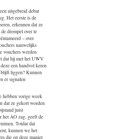
een uitgebreid debat
g. Het eerste is de
oeren, erkennen dat ze
de drempel over te
eëntameerd – over
vouchers nauwelijks
die vouchers werden
ct dat hij met het UWV
t deze een handvol keren
 blijft liggen? Kunnen
n er signalen
 We hebben vorige week
n dat ze gekort worden
ijstand juist
r het AO zag, geeft de
rruimen. Totdat dat
rkent, kunnen we het
s die op deze manier