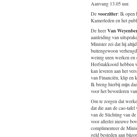
Aanvang 13.05 uur.
voorzitter
De
: Ik open 
Kamerleden en het publie
Van Weyenbe
De heer
aanleiding van uitsprak
Minister zei dat hij alt
buitengewoon verheugd m
weinig uren werken en d
Herfstakkoord hebben we
kan leveren aan het vers
van Financiën, klip en 
Ik breng hierbij mijn da
voor het bevorderen van
Om te zorgen dat werken
dat die aan de cao-tafe
van de Stichting van de
voor allerlei nieuwe bo
complimenteer de Minist
geld besteden aan bijzo