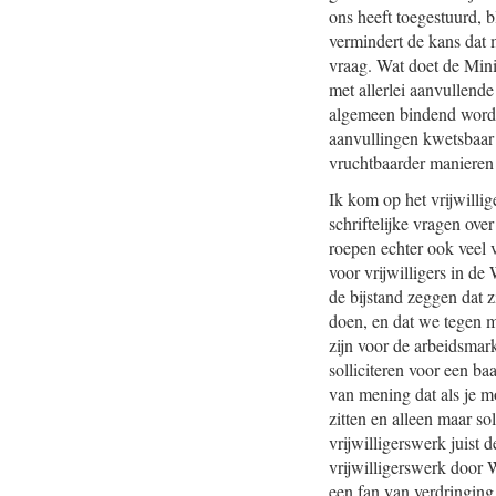
ons heeft toegestuurd, b
vermindert de kans dat 
vraag. Wat doet de Mini
met allerlei aanvullend
algemeen bindend worden
aanvullingen kwetsbaar 
vruchtbaarder manieren
Ik kom op het vrijwilli
schriftelijke vragen ov
roepen echter ook veel v
voor vrijwilligers in de
de bijstand zeggen dat zi
doen, en dat we tegen 
zijn voor de arbeidsmar
solliciteren voor een ba
van mening dat als je mo
zitten en alleen maar sol
vrijwilligerswerk juist 
vrijwilligerswerk door 
een fan van verdringing.