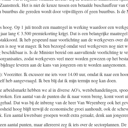
 Zaanstreek. Het is niet de keuze tussen een betaalde buschauffeur van
een buurtbus die gereden wordt door vrijwilligers óf geen buurtbus. Is de 
s hoog. Op 1 juli treedt een maatregel in werking waardoor een werkg
jaar lang € 3.500 premiekorting krijgt. Dat is een belangrijke maatrege
stakkoord. Ik heb gespeurd naar voor
lichting aan de werkgevers over di
n is nog wat mager. Ik ben bezorgd omdat veel werkgevers nog niet wet
 beschikbaar is. Is de Minister bereid om aanvullende voorlichting te v
organisaties, zodat werkgevers veel meer worden gewezen op het besta
e bijdrage leveren aan de kans van jongeren om te worden aangenomen.
 Voorzitter. Ik excuseer me iets voor 14.00 uur, omdat ik naar een hoo
elf heb aangevraagd. Ik ben blij dat ik mijn termijn nog kan doen.
e arbeidsmarkt hebben we al in diverse AO's, wetsbehandelingen, spoe
proken. Een aantal van de punten die ik naar voren breng, komt voort ui
gehad. Dat was bij de inbreng van de heer Van Weyenberg ook het geval
oosheid hoog blijft terwijl de economische groei aanhoudt, ook de schev
jk. Een aantal kwetsbare groepen wordt extra geraakt, denk aan jongere
 een aantal punten, maar allereerst zeg ik iets over de sectorplannen. De