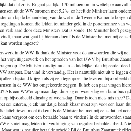
lijkt dat dat zo is. Er gaat jaarlijks 170 miljoen om in wettelijke aanvu
mensen uit de WW stromen met 5,2%, zo heeft de Minister laten onderz
ster om bij de behandeling van de wet in de Tweede Kamer te borgen dat
e regelingen komen die leiden tot minder geld in de portemonnee van w
 verklaard door deze Minister? Dat is zonde. De Minister heeft gezegd
vindt, maar wat gaat hij hieraan doen? Is de Minister het met mij eens 
 kan worden ingezet?
gerswerk in de WW. Ik dank de Minister voor de antwoorden die wij net
er het vrijwilligerswerk en het optreden van het UWV bij Buurtbus Zaa
ragen op. De Minister kondigt nu aan – duidelijker dan hij eerder deed –
 WW aanpast. Dat vind ik verstandig. Het is natuurlijk niet uit te leggen
j alleen bijstand krijgen als zij een tegenprestatie leveren, bijvoorbeeld 
mensen in de WW het omgekeerde zeggen. Ik heb een paar vragen hierov
kt? Als een WW'er op maandag, dinsdag en woensdag een buurtbus rijdt
an op bijvoorbeeld dinsdag of woensdag. Daar is toch niets mis mee? De 
et solliciteren, je elk uur dat je beschikbaar moet zijn voor een baan t
licitatiebrieven moet tikken? Is de Minister het met mij eens dat het acti
de kans vergroot om een betaalde baan te vinden? In de antwoorden staat 
WW'ers niet mag leiden tot verdringing van regulier betaalde arbeid. N
 Maar wat is regulier betaalde arbeid? Bij de Buurtbus Zaanstreek rijden