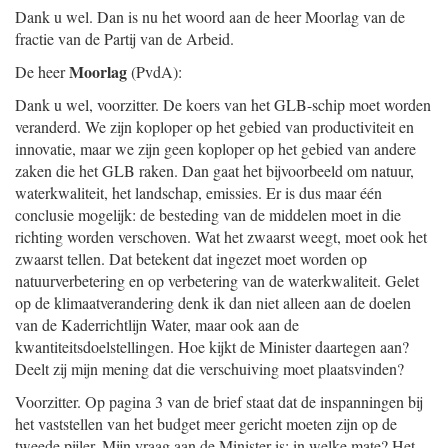
Dank u wel. Dan is nu het woord aan de heer Moorlag van de
fractie van de Partij van de Arbeid.
Moorlag
De heer
(PvdA):
Dank u wel, voorzitter. De koers van het GLB-schip moet worden
veranderd. We zijn koploper op het gebied van productiviteit en
innovatie, maar we zijn geen koploper op het gebied van andere
zaken die het GLB raken. Dan gaat het bijvoorbeeld om natuur,
waterkwaliteit, het landschap, emissies. Er is dus maar één
conclusie mogelijk: de besteding van de middelen moet in die
richting worden verschoven. Wat het zwaarst weegt, moet ook het
zwaarst tellen. Dat betekent dat ingezet moet worden op
natuurverbetering en op verbetering van de waterkwaliteit. Gelet
op de klimaatverandering denk ik dan niet alleen aan de doelen
van de Kaderrichtlijn Water, maar ook aan de
kwantiteitsdoelstellingen. Hoe kijkt de Minister daartegen aan?
Deelt zij mijn mening dat die verschuiving moet plaatsvinden?
Voorzitter. Op pagina 3 van de brief staat dat de inspanningen bij
het vaststellen van het budget meer gericht moeten zijn op de
tweede pijler. Mijn vraag aan de Minister is: in welke mate? Het