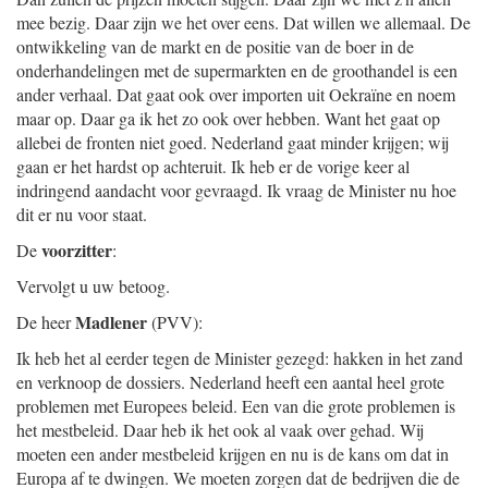
mee bezig. Daar zijn we het over eens. Dat willen we allemaal. De
ontwikkeling van de markt en de positie van de boer in de
onderhandelingen met de supermarkten en de groothandel is een
ander verhaal. Dat gaat ook over importen uit Oekraïne en noem
maar op. Daar ga ik het zo ook over hebben. Want het gaat op
allebei de fronten niet goed. Nederland gaat minder krijgen; wij
gaan er het hardst op achteruit. Ik heb er de vorige keer al
indringend aandacht voor gevraagd. Ik vraag de Minister nu hoe
dit er nu voor staat.
voorzitter
De
:
Vervolgt u uw betoog.
Madlener
De heer
(PVV):
Ik heb het al eerder tegen de Minister gezegd: hakken in het zand
en verknoop de dossiers. Nederland heeft een aantal heel grote
problemen met Europees beleid. Een van die grote problemen is
het mestbeleid. Daar heb ik het ook al vaak over gehad. Wij
moeten een ander mestbeleid krijgen en nu is de kans om dat in
Europa af te dwingen. We moeten zorgen dat de bedrijven die de