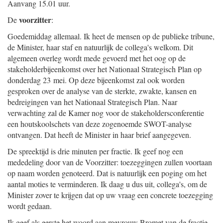
Aanvang 15.01 uur.
voorzitter
De
:
Goedemiddag allemaal. Ik heet de mensen op de publieke tribune,
de Minister, haar staf en natuurlijk de collega's welkom. Dit
algemeen overleg wordt mede gevoerd met het oog op de
stakeholderbijeenkomst over het Nationaal Strategisch Plan op
donderdag 23 mei. Op deze bijeenkomst zal ook worden
gesproken over de analyse van de sterkte, zwakte, kansen en
bedreigingen van het Nationaal Strategisch Plan. Naar
verwachting zal de Kamer nog voor de stakeholdersconferentie
een houtskoolschets van deze zogenoemde SWOT-analyse
ontvangen. Dat heeft de Minister in haar brief aangegeven.
De spreektijd is drie minuten per fractie. Ik geef nog een
mededeling door van de Voorzitter: toezeggingen zullen voortaan
op naam worden genoteerd. Dat is natuurlijk een poging om het
aantal moties te verminderen. Ik daag u dus uit, collega's, om de
Minister zover te krijgen dat op uw vraag een concrete toezegging
wordt gedaan.
Ik geef als eerste het woord aan mevrouw Bromet van de fractie