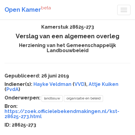
beta
Open Kamer
Kamerstuk 28625-273
Verslag van een algemeen overleg
Herziening van het Gemeenschappelijk
Landbouwbeleid
Gepubliceerd: 26 juni 2019
Indiener(s):
Hayke Veldman
(
VVD
),
Attje Kuiken
(
PvdA
)
Onderwerpen:
landbouw
organisatie en beleid
Bron:
https://zoek.officielebekendmakingen.nl/kst-
28625-273.html
ID: 28625-273