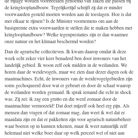
de bijlage worden voorbeelden genoemd van zaken die passen bij
de kringlooplandbouw. Tegelijkertijd schrijft zij dat er minder
voorwaarden gesteld moeten worden aan de toeslagen. Hoe is dat
met elkaar te rijmen? Is de Minister voornemens om aan de
basispremie extra voorwaarden te stellen die te maken hebben met
kringlooplandbouw? Welke tegenprestaties zijn er dan waarmee
onze natuur en het klimaat beschermd worden?
Dan de agrarische collectieven. Ik kwam daarop omdat ik deze
week echt zeker vier keer benaderd ben door inwoners van het
landelijk gebied. Ik woon zelf ook midden in de weilanden. We
horen daar de weidevogels, maar we zien daar dezer dagen ook de
maaimachines. Echt, de inwoners van de weidevogelgebieden zijn
soms gechoqueerd door wat er gebeurt en door de schaal waarop
de weilanden worden gemaaid. Ik sprak iemand die echt in shock
was. Zij zei: ik zag een grutto en die werd zomaar door de
maaimachine vermorzeld! Dat doet mijzelf ook heel erg pijn. Als
mensen dan vragen of dat zomaar mag, dan weet ik wel dat er
maaidata zijn en dat er pakketten zijn voor agrarisch natuurbeheer
waar boeren op in kunnen tekenen, maar ik weet natuurlijk zelf
helemaal niet welke boer daar op welk perceel wel of niet aan