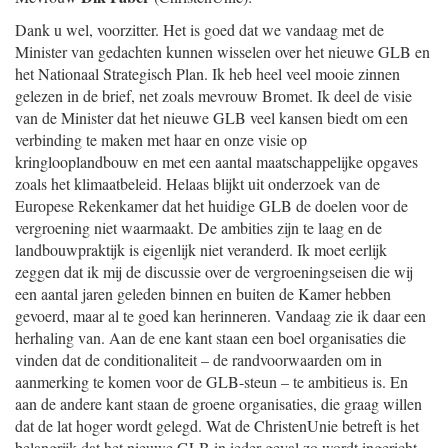
Dank u wel, voorzitter. Het is goed dat we vandaag met de
Minister van gedachten kunnen wisselen over het nieuwe GLB en
het Nationaal Strategisch Plan. Ik heb heel veel mooie zinnen
gelezen in de brief, net zoals mevrouw Bromet. Ik deel de visie
van de Minister dat het nieuwe GLB veel kansen biedt om een
verbinding te maken met haar en onze visie op
kringlooplandbouw en met een aantal maatschappelijke opgaves
zoals het klimaatbeleid. Helaas blijkt uit onderzoek van de
Europese Rekenkamer dat het huidige GLB de doelen voor de
vergroening niet waarmaakt. De ambities zijn te laag en de
landbouwpraktijk is eigenlijk niet veranderd. Ik moet eerlijk
zeggen dat ik mij de discussie over de vergroeningseisen die wij
een aantal jaren geleden binnen en buiten de Kamer hebben
gevoerd, maar al te goed kan herinneren. Vandaag zie ik daar een
herhaling van. Aan de ene kant staan een boel organisaties die
vinden dat de conditionaliteit – de randvoorwaarden om in
aanmerking te komen voor de GLB-steun – te ambitieus is. En
aan de andere kant staan de groene organisaties, die graag willen
dat de lat hoger wordt gelegd. Wat de ChristenUnie betreft is het
belangrijk dat het nieuwe GLB in ieder geval zo wordt ingericht