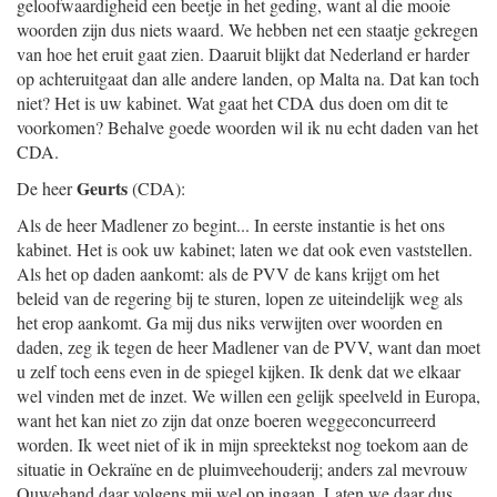
geloofwaardigheid een beetje in het geding, want al die mooie
woorden zijn dus niets waard. We hebben net een staatje gekregen
van hoe het eruit gaat zien. Daaruit blijkt dat Nederland er harder
op achteruitgaat dan alle andere landen, op Malta na. Dat kan toch
niet? Het is uw kabinet. Wat gaat het CDA dus doen om dit te
voorkomen? Behalve goede woorden wil ik nu echt daden van het
CDA.
Geurts
De heer
(CDA):
Als de heer Madlener zo begint... In eerste instantie is het ons
kabinet. Het is ook uw kabinet; laten we dat ook even vaststellen.
Als het op daden aankomt: als de PVV de kans krijgt om het
beleid van de regering bij te sturen, lopen ze uiteindelijk weg als
het erop aankomt. Ga mij dus niks verwijten over woorden en
daden, zeg ik tegen de heer Madlener van de PVV, want dan moet
u zelf toch eens even in de spiegel kijken. Ik denk dat we elkaar
wel vinden met de inzet. We willen een gelijk speelveld in Europa,
want het kan niet zo zijn dat onze boeren weggeconcurreerd
worden. Ik weet niet of ik in mijn spreektekst nog toekom aan de
situatie in Oekraïne en de pluimveehouderij; anders zal mevrouw
Ouwehand daar volgens mij wel op ingaan. Laten we daar dus