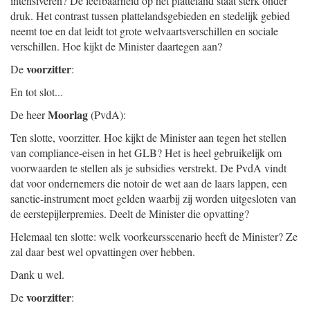
intensiveren? De leefbaarheid op het platteland staat sterk onder
druk. Het contrast tussen plattelandsgebieden en stedelijk gebied
neemt toe en dat leidt tot grote welvaartsverschillen en sociale
verschillen. Hoe kijkt de Minister daartegen aan?
voorzitter
De
:
En tot slot...
Moorlag
De heer
(PvdA):
Ten slotte, voorzitter. Hoe kijkt de Minister aan tegen het stellen
van compliance-eisen in het GLB? Het is heel gebruikelijk om
voorwaarden te stellen als je subsidies verstrekt. De PvdA vindt
dat voor ondernemers die notoir de wet aan de laars lappen, een
sanctie-instrument moet gelden waarbij zij worden uitgesloten van
de eerstepijlerpremies. Deelt de Minister die opvatting?
Helemaal ten slotte: welk voorkeursscenario heeft de Minister? Ze
zal daar best wel opvattingen over hebben.
Dank u wel.
voorzitter
De
: