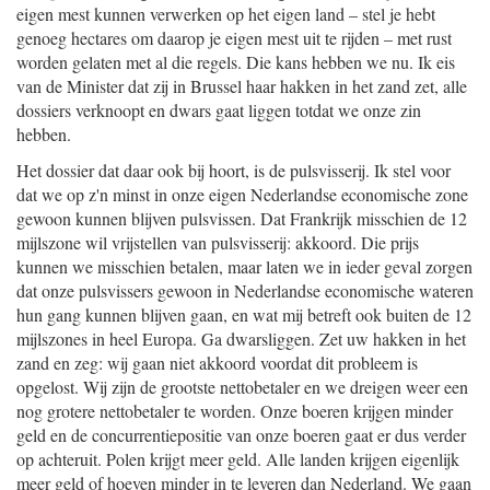
eigen mest kunnen verwerken op het eigen land – stel je hebt
genoeg hectares om daarop je eigen mest uit te rijden – met rust
worden gelaten met al die regels. Die kans hebben we nu. Ik eis
van de Minister dat zij in Brussel haar hakken in het zand zet, alle
dossiers verknoopt en dwars gaat liggen totdat we onze zin
hebben.
Het dossier dat daar ook bij hoort, is de pulsvisserij. Ik stel voor
dat we op z'n minst in onze eigen Nederlandse economische zone
gewoon kunnen blijven pulsvissen. Dat Frankrijk misschien de 12
mijlszone wil vrijstellen van pulsvisserij: akkoord. Die prijs
kunnen we misschien betalen, maar laten we in ieder geval zorgen
dat onze pulsvissers gewoon in Nederlandse economische wateren
hun gang kunnen blijven gaan, en wat mij betreft ook buiten de 12
mijlszones in heel Europa. Ga dwarsliggen. Zet uw hakken in het
zand en zeg: wij gaan niet akkoord voordat dit probleem is
opgelost. Wij zijn de grootste nettobetaler en we dreigen weer een
nog grotere nettobetaler te worden. Onze boeren krijgen minder
geld en de concurrentiepositie van onze boeren gaat er dus verder
op achteruit. Polen krijgt meer geld. Alle landen krijgen eigenlijk
meer geld of hoeven minder in te leveren dan Nederland. We gaan