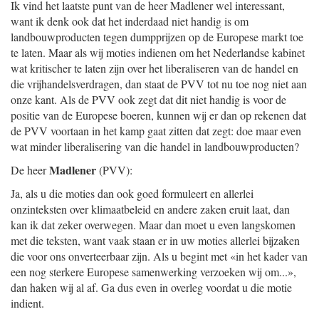
Ik vind het laatste punt van de heer Madlener wel interessant,
want ik denk ook dat het inderdaad niet handig is om
landbouwproducten tegen dumpprijzen op de Europese markt toe
te laten. Maar als wij moties indienen om het Nederlandse kabinet
wat kritischer te laten zijn over het liberaliseren van de handel en
die vrijhandelsverdragen, dan staat de PVV tot nu toe nog niet aan
onze kant. Als de PVV ook zegt dat dit niet handig is voor de
positie van de Europese boeren, kunnen wij er dan op rekenen dat
de PVV voortaan in het kamp gaat zitten dat zegt: doe maar even
wat minder liberalisering van die handel in landbouwproducten?
Madlener
De heer
(PVV):
Ja, als u die moties dan ook goed formuleert en allerlei
onzinteksten over klimaatbeleid en andere zaken eruit laat, dan
kan ik dat zeker overwegen. Maar dan moet u even langskomen
met die teksten, want vaak staan er in uw moties allerlei bijzaken
die voor ons onverteerbaar zijn. Als u begint met «in het kader van
een nog sterkere Europese samenwerking verzoeken wij om...»,
dan haken wij al af. Ga dus even in overleg voordat u die motie
indient.