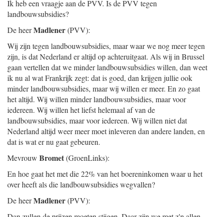
Ik heb een vraagje aan de PVV. Is de PVV tegen
landbouwsubsidies?
Madlener
De heer
(PVV):
Wij zijn tegen landbouwsubsidies, maar waar we nog meer tegen
zijn, is dat Nederland er altijd op achteruitgaat. Als wij in Brussel
gaan vertellen dat we minder landbouwsubsidies willen, dan weet
ik nu al wat Frankrijk zegt: dat is goed, dan krijgen jullie ook
minder landbouwsubsidies, maar wij willen er meer. En zo gaat
het altijd. Wij willen minder landbouwsubsidies, maar voor
iedereen. Wij willen het liefst helemaal af van de
landbouwsubsidies, maar voor iedereen. Wij willen niet dat
Nederland altijd weer meer moet inleveren dan andere landen, en
dat is wat er nu gaat gebeuren.
Bromet
Mevrouw
(GroenLinks):
En hoe gaat het met die 22% van het boereninkomen waar u het
over heeft als die landbouwsubsidies wegvallen?
Madlener
De heer
(PVV):
Dan zullen de prijzen moeten stijgen. Daar zijn we met z'n allen