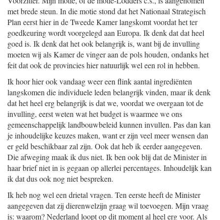
Voorzitter. Mijn motie, of de motie-Lodders c.s., is aangenomen
met brede steun. In die motie stond dat het Nationaal Strategisch
Plan eerst hier in de Tweede Kamer langskomt voordat het ter
goedkeuring wordt voorgelegd aan Europa. Ik denk dat dat heel
goed is. Ik denk dat het ook belangrijk is, want bij de invulling
moeten wij als Kamer de vinger aan de pols houden, ondanks het
feit dat ook de provincies hier natuurlijk wel een rol in hebben.
Ik hoor hier ook vandaag weer een flink aantal ingrediënten
langskomen die individuele leden belangrijk vinden, maar ik denk
dat het heel erg belangrijk is dat we, voordat we overgaan tot de
invulling, eerst weten wat het budget is waarmee we ons
gemeenschappelijk landbouwbeleid kunnen invullen. Pas dan kan
je inhoudelijke keuzes maken, want er zijn veel meer wensen dan
er geld beschikbaar zal zijn. Ook dat heb ik eerder aangegeven.
Die afweging maak ik dus niet. Ik ben ook blij dat de Minister in
haar brief niet in is gegaan op allerlei percentages. Inhoudelijk kan
ik dat dus ook nog niet bespreken.
Ik heb nog wel een drietal vragen. Ten eerste heeft de Minister
aangegeven dat zij dierenwelzijn graag wil toevoegen. Mijn vraag
is: waarom? Nederland loopt op dit moment al heel erg voor. Als