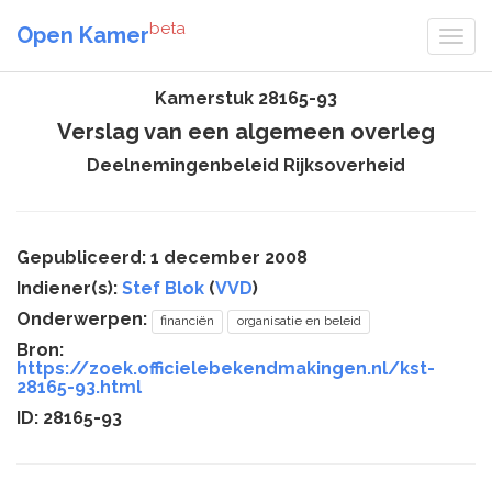
beta
Open Kamer
Kamerstuk 28165-93
Verslag van een algemeen overleg
Deelnemingenbeleid Rijksoverheid
Gepubliceerd: 1 december 2008
Indiener(s):
Stef Blok
(
VVD
)
Onderwerpen:
financiën
organisatie en beleid
Bron:
https://zoek.officielebekendmakingen.nl/kst-
28165-93.html
ID: 28165-93