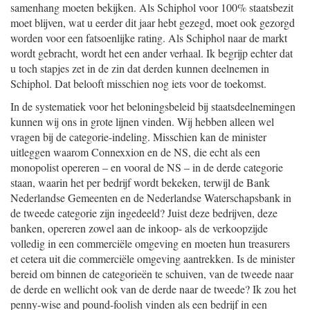
samenhang moeten bekijken. Als Schiphol voor 100% staatsbezit
moet blijven, wat u eerder dit jaar hebt gezegd, moet ook gezorgd
worden voor een fatsoenlijke rating. Als Schiphol naar de markt
wordt gebracht, wordt het een ander verhaal. Ik begrijp echter dat
u toch stapjes zet in de zin dat derden kunnen deelnemen in
Schiphol. Dat belooft misschien nog iets voor de toekomst.
In de systematiek voor het beloningsbeleid bij staatsdeelnemingen
kunnen wij ons in grote lijnen vinden. Wij hebben alleen wel
vragen bij de categorie-indeling. Misschien kan de minister
uitleggen waarom Connexxion en de NS, die echt als een
monopolist opereren – en vooral de NS – in de derde categorie
staan, waarin het per bedrijf wordt bekeken, terwijl de Bank
Nederlandse Gemeenten en de Nederlandse Waterschapsbank in
de tweede categorie zijn ingedeeld? Juist deze bedrijven, deze
banken, opereren zowel aan de inkoop- als de verkoopzijde
volledig in een commerciële omgeving en moeten hun treasurers
et cetera uit die commerciële omgeving aantrekken. Is de minister
bereid om binnen de categorieën te schuiven, van de tweede naar
de derde en wellicht ook van de derde naar de tweede? Ik zou het
penny-wise and pound-foolish vinden als een bedrijf in een