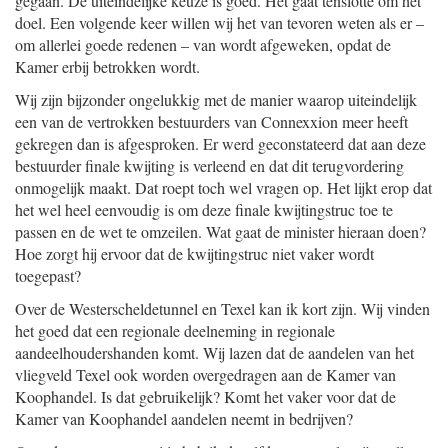
gegaan. De uiteindelijke keuze is goed. Het gaat tenslotte om het
doel. Een volgende keer willen wij het van tevoren weten als er –
om allerlei goede redenen – van wordt afgeweken, opdat de
Kamer erbij betrokken wordt.
Wij zijn bijzonder ongelukkig met de manier waarop uiteindelijk
een van de vertrokken bestuurders van Connexxion meer heeft
gekregen dan is afgesproken. Er werd geconstateerd dat aan deze
bestuurder finale kwijting is verleend en dat dit terugvordering
onmogelijk maakt. Dat roept toch wel vragen op. Het lijkt erop dat
het wel heel eenvoudig is om deze finale kwijtingstruc toe te
passen en de wet te omzeilen. Wat gaat de minister hieraan doen?
Hoe zorgt hij ervoor dat de kwijtingstruc niet vaker wordt
toegepast?
Over de Westerscheldetunnel en Texel kan ik kort zijn. Wij vinden
het goed dat een regionale deelneming in regionale
aandeelhoudershanden komt. Wij lazen dat de aandelen van het
vliegveld Texel ook worden overgedragen aan de Kamer van
Koophandel. Is dat gebruikelijk? Komt het vaker voor dat de
Kamer van Koophandel aandelen neemt in bedrijven?