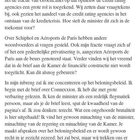
agencies een grote rol is toegekend. Wij zetten daar vraagtekens
bij, ook gezien het aandeel van de credit rating agencies in het
ontstaan van de kredietcrisis. Hoe stelt de minister dit zich in de
toekomst voor?
Over Schiphol en Aéroports de Paris hebben andere
woordvoerders al vragen gesteld. Ook mijn fractie vraagt zich af
of het een gedeeltelijke privatisering is, aangezien Aéroports de
Paris aan de beurs genoteerd staat. Verder vinden wij het vreemd
dat in de brief aan de Kamer de financiële constructie niet wordt
toegelicht. Kan dit alsnog gebeuren?
In mijn inbreng zal ik me concentreren op het beloningsbeleid. Ik
begin met de brief over Connexxion. Ik heb die met grote
verbazing gelezen. Ik ken de minister als een redelijk flegmatiek
persoon, maar als je de brief leest, spat de kwaadheid van de
pagina’s af. Ik zou denken: terecht. Wat een ongehoorde brutaliteit
is hier uitgehaald! Ik vind het gewoon minachting van de minister,
minachting van de regering en minachting van de Kamer. Je
maakt afspraken over het beloningsbeleid en er wordt gewoon
recht in je gezicht gezegd: het zal best, maar wij trekken ons er