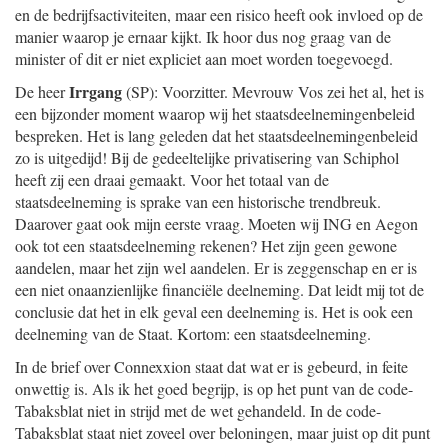
en de bedrijfsactiviteiten, maar een risico heeft ook invloed op de
manier waarop je ernaar kijkt. Ik hoor dus nog graag van de
minister of dit er niet expliciet aan moet worden toegevoegd.
Irrgang
De heer
(SP): Voorzitter. Mevrouw Vos zei het al, het is
een bijzonder moment waarop wij het staatsdeelnemingenbeleid
bespreken. Het is lang geleden dat het staatsdeelnemingenbeleid
zo is uitgedijd! Bij de gedeeltelijke privatisering van Schiphol
heeft zij een draai gemaakt. Voor het totaal van de
staatsdeelneming is sprake van een historische trendbreuk.
Daarover gaat ook mijn eerste vraag. Moeten wij ING en Aegon
ook tot een staatsdeelneming rekenen? Het zijn geen gewone
aandelen, maar het zijn wel aandelen. Er is zeggenschap en er is
een niet onaanzienlijke financiële deelneming. Dat leidt mij tot de
conclusie dat het in elk geval een deelneming is. Het is ook een
deelneming van de Staat. Kortom: een staatsdeelneming.
In de brief over Connexxion staat dat wat er is gebeurd, in feite
onwettig is. Als ik het goed begrijp, is op het punt van de code-
Tabaksblat niet in strijd met de wet gehandeld. In de code-
Tabaksblat staat niet zoveel over beloningen, maar juist op dit punt