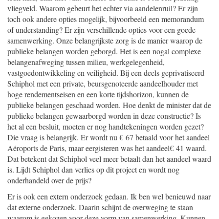
vliegveld. Waarom gebeurt het echter via aandelenruil? Er zijn
toch ook andere opties mogelijk, bijvoorbeeld een memorandum
of understanding? Er zijn verschillende opties voor een goede
samenwerking. Onze belangrijkste zorg is de manier waarop de
publieke belangen worden geborgd. Het is een nogal complexe
belangenafweging tussen milieu, werkgelegenheid,
vastgoedontwikkeling en veiligheid. Bij een deels geprivatiseerd
Schiphol met een private, beursgenoteerde aandeelhouder met
hoge rendementseisen en een korte tijdshorizon, kunnen de
publieke belangen geschaad worden. Hoe denkt de minister dat de
publieke belangen gewaarborgd worden in deze constructie? Is
het al een besluit, moeten er nog handtekeningen worden gezet?
Die vraag is belangrijk. Er wordt nu € 67 betaald voor het aandeel
Aéroports de Paris, maar eergisteren was het aandeel€ 41 waard.
Dat betekent dat Schiphol veel meer betaalt dan het aandeel waard
is. Lijdt Schiphol dan verlies op dit project en wordt nog
onderhandeld over de prijs?
Er is ook een extern onderzoek gedaan. Ik ben wel benieuwd naar
dat externe onderzoek. Daarin schijnt de overweging te staan
waarom is gekozen voor deze vorm van samenwerking. Kunnen