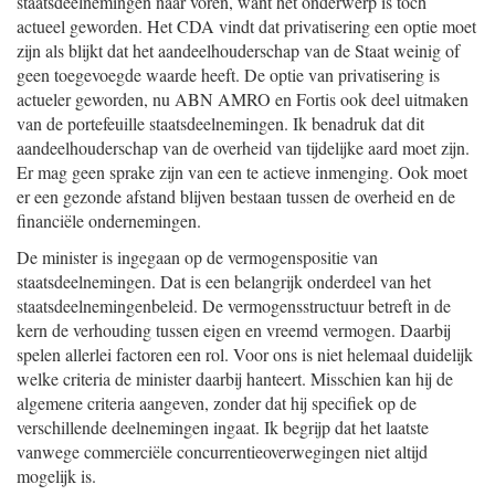
staatsdeelnemingen naar voren, want het onderwerp is toch
actueel geworden. Het CDA vindt dat privatisering een optie moet
zijn als blijkt dat het aandeelhouderschap van de Staat weinig of
geen toegevoegde waarde heeft. De optie van privatisering is
actueler geworden, nu ABN AMRO en Fortis ook deel uitmaken
van de portefeuille staatsdeelnemingen. Ik benadruk dat dit
aandeelhouderschap van de overheid van tijdelijke aard moet zijn.
Er mag geen sprake zijn van een te actieve inmenging. Ook moet
er een gezonde afstand blijven bestaan tussen de overheid en de
financiële ondernemingen.
De minister is ingegaan op de vermogenspositie van
staatsdeelnemingen. Dat is een belangrijk onderdeel van het
staatsdeelnemingenbeleid. De vermogensstructuur betreft in de
kern de verhouding tussen eigen en vreemd vermogen. Daarbij
spelen allerlei factoren een rol. Voor ons is niet helemaal duidelijk
welke criteria de minister daarbij hanteert. Misschien kan hij de
algemene criteria aangeven, zonder dat hij specifiek op de
verschillende deelnemingen ingaat. Ik begrijp dat het laatste
vanwege commerciële concurrentieoverwegingen niet altijd
mogelijk is.