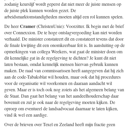
zodanig keurslijf wordt geperst dat niet meer de juiste mensen op
de juiste plek kunnen worden gezet. De
arbeidsmarktomstandigheden moeten altijd een rol kunnen spelen.
Cramer
De heer
(ChristenUnie): Voorzitter. Ik begin met de brief
over Connexxion. De te hoge ontslagvergoeding kan niet worden
verhaald. De minister constateert dit en constateert tevens dat door
de finale kwijting dit een onomkeerbaar feit is. In aansluiting op de
opmerkingen van collega Weekers, wat gaat de minister doen om
dit kennelijke gat in de regelgeving te dichten? Je kunt dit niet
laten bestaan, omdat kennelijk mensen hiervan gebruik kunnen
maken. De raad van commissarissen heeft aangegeven dat hij zich
aan de code-Tabaksblat wil houden, maar ook dat hij procedures
voor de organisatie wil voorkomen en daaraan aandacht wil
geven. Maar er is toch ook nog zoiets als het algemeen belang van
de Staat. Dan gaat het belang van het aandeelhouderschap daar
bovenuit en zul je ook naar de regelgeving moeten kijken. De
oproep om eventueel de landsadvocaat daarnaar te laten kijken,
vind ik wel een aardige.
Over de brieven over Texel en Zeeland heeft mijn fractie geen