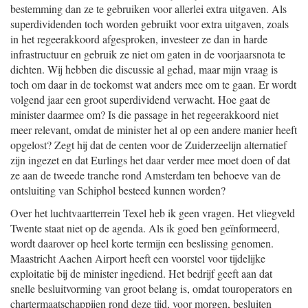
bestemming dan ze te gebruiken voor allerlei extra uitgaven. Als
superdividenden toch worden gebruikt voor extra uitgaven, zoals
in het regeerakkoord afgesproken, investeer ze dan in harde
infrastructuur en gebruik ze niet om gaten in de voorjaarsnota te
dichten. Wij hebben die discussie al gehad, maar mijn vraag is
toch om daar in de toekomst wat anders mee om te gaan. Er wordt
volgend jaar een groot superdividend verwacht. Hoe gaat de
minister daarmee om? Is die passage in het regeerakkoord niet
meer relevant, omdat de minister het al op een andere manier heeft
opgelost? Zegt hij dat de centen voor de Zuiderzeelijn alternatief
zijn ingezet en dat Eurlings het daar verder mee moet doen of dat
ze aan de tweede tranche rond Amsterdam ten behoeve van de
ontsluiting van Schiphol besteed kunnen worden?
Over het luchtvaartterrein Texel heb ik geen vragen. Het vliegveld
Twente staat niet op de agenda. Als ik goed ben geïnformeerd,
wordt daarover op heel korte termijn een beslissing genomen.
Maastricht Aachen Airport heeft een voorstel voor tijdelijke
exploitatie bij de minister ingediend. Het bedrijf geeft aan dat
snelle besluitvorming van groot belang is, omdat touroperators en
chartermaatschappijen rond deze tijd, voor morgen, besluiten