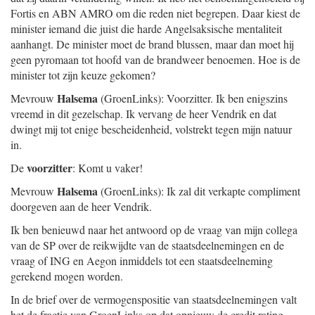
Fortis en ABN AMRO om die reden niet begrepen. Daar kiest de
minister iemand die juist die harde Angelsaksische mentaliteit
aanhangt. De minister moet de brand blussen, maar dan moet hij
geen pyromaan tot hoofd van de brandweer benoemen. Hoe is de
minister tot zijn keuze gekomen?
Halsema
Mevrouw
(GroenLinks): Voorzitter. Ik ben enigszins
vreemd in dit gezelschap. Ik vervang de heer Vendrik en dat
dwingt mij tot enige bescheidenheid, volstrekt tegen mijn natuur
in.
voorzitter
De
: Komt u vaker!
Halsema
Mevrouw
(GroenLinks): Ik zal dit verkapte compliment
doorgeven aan de heer Vendrik.
Ik ben benieuwd naar het antwoord op de vraag van mijn collega
van de SP over de reikwijdte van de staatsdeelnemingen en de
vraag of ING en Aegon inmiddels tot een staatsdeelneming
gerekend mogen worden.
In de brief over de vermogenspositie van staatsdeelnemingen valt
het de fractie van GroenLinks op dat opnieuw de credit rating