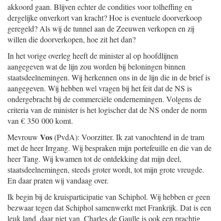
akkoord gaan. Blijven echter de condities voor tolheffing en
dergelijke onverkort van kracht? Hoe is eventuele doorverkoop
geregeld? Als wij de tunnel aan de Zeeuwen verkopen en zij
willen die doorverkopen, hoe zit het dan?
In het vorige overleg heeft de minister al op hoofdlijnen
aangegeven wat de lijn zou worden bij beloningen binnen
staatsdeelnemingen. Wij herkennen ons in de lijn die in de brief is
aangegeven. Wij hebben wel vragen bij het feit dat de NS is
ondergebracht bij de commerciële ondernemingen. Volgens de
criteria van de minister is het logischer dat de NS onder de norm
van € 350 000 komt.
Vos
Mevrouw
(PvdA): Voorzitter. Ik zat vanochtend in de tram
met de heer Irrgang. Wij bespraken mijn portefeuille en die van de
heer Tang. Wij kwamen tot de ontdekking dat mijn deel,
staatsdeelnemingen, steeds groter wordt, tot mijn grote vreugde.
En daar praten wij vandaag over.
Ik begin bij de kruisparticipatie van Schiphol. Wij hebben er geen
bezwaar tegen dat Schiphol samenwerkt met Frankrijk. Dat is een
leuk land, daar niet van. Charles de Gaulle is ook een prachtig