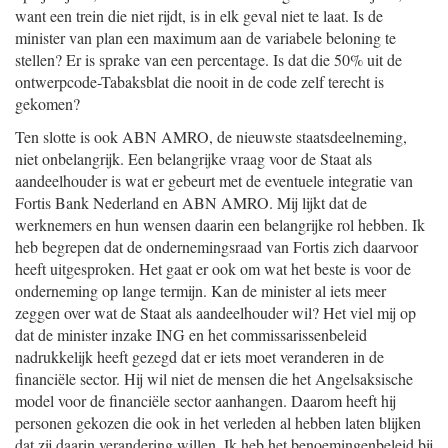
want een trein die niet rijdt, is in elk geval niet te laat. Is de
minister van plan een maximum aan de variabele beloning te
stellen? Er is sprake van een percentage. Is dat die 50% uit de
ontwerpcode-Tabaksblat die nooit in de code zelf terecht is
gekomen?
Ten slotte is ook ABN AMRO, de nieuwste staatsdeelneming,
niet onbelangrijk. Een belangrijke vraag voor de Staat als
aandeelhouder is wat er gebeurt met de eventuele integratie van
Fortis Bank Nederland en ABN AMRO. Mij lijkt dat de
werknemers en hun wensen daarin een belangrijke rol hebben. Ik
heb begrepen dat de ondernemingsraad van Fortis zich daarvoor
heeft uitgesproken. Het gaat er ook om wat het beste is voor de
onderneming op lange termijn. Kan de minister al iets meer
zeggen over wat de Staat als aandeelhouder wil? Het viel mij op
dat de minister inzake ING en het commissarissenbeleid
nadrukkelijk heeft gezegd dat er iets moet veranderen in de
financiële sector. Hij wil niet de mensen die het Angelsaksische
model voor de financiële sector aanhangen. Daarom heeft hij
personen gekozen die ook in het verleden al hebben laten blijken
dat zij daarin verandering willen. Ik heb het benoemingenbeleid bij