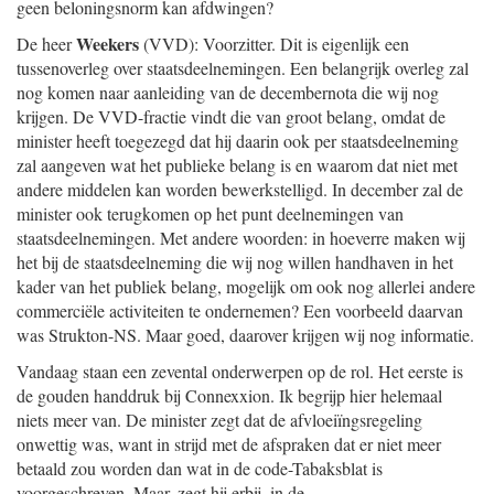
geen beloningsnorm kan afdwingen?
Weekers
De heer
(VVD): Voorzitter. Dit is eigenlijk een
tussenoverleg over staatsdeelnemingen. Een belangrijk overleg zal
nog komen naar aanleiding van de decembernota die wij nog
krijgen. De VVD-fractie vindt die van groot belang, omdat de
minister heeft toegezegd dat hij daarin ook per staatsdeelneming
zal aangeven wat het publieke belang is en waarom dat niet met
andere middelen kan worden bewerkstelligd. In december zal de
minister ook terugkomen op het punt deelnemingen van
staatsdeelnemingen. Met andere woorden: in hoeverre maken wij
het bij de staatsdeelneming die wij nog willen handhaven in het
kader van het publiek belang, mogelijk om ook nog allerlei andere
commerciële activiteiten te ondernemen? Een voorbeeld daarvan
was Strukton-NS. Maar goed, daarover krijgen wij nog informatie.
Vandaag staan een zevental onderwerpen op de rol. Het eerste is
de gouden handdruk bij Connexxion. Ik begrijp hier helemaal
niets meer van. De minister zegt dat de afvloeiïngsregeling
onwettig was, want in strijd met de afspraken dat er niet meer
betaald zou worden dan wat in de code-Tabaksblat is
voorgeschreven. Maar, zegt hij erbij, in de