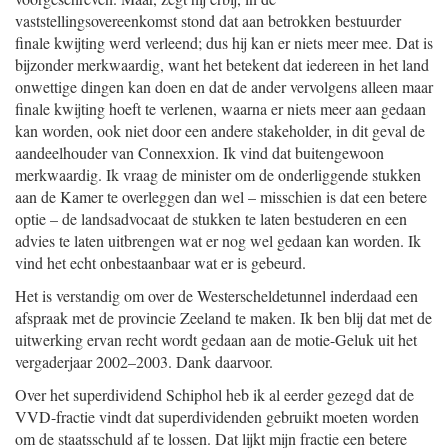
vaststellingsovereenkomst stond dat aan betrokken bestuurder
finale kwijting werd verleend; dus hij kan er niets meer mee. Dat is
bijzonder merkwaardig, want het betekent dat iedereen in het land
onwettige dingen kan doen en dat de ander vervolgens alleen maar
finale kwijting hoeft te verlenen, waarna er niets meer aan gedaan
kan worden, ook niet door een andere stakeholder, in dit geval de
aandeelhouder van Connexxion. Ik vind dat buitengewoon
merkwaardig. Ik vraag de minister om de onderliggende stukken
aan de Kamer te overleggen dan wel – misschien is dat een betere
optie – de landsadvocaat de stukken te laten bestuderen en een
advies te laten uitbrengen wat er nog wel gedaan kan worden. Ik
vind het echt onbestaanbaar wat er is gebeurd.
Het is verstandig om over de Westerscheldetunnel inderdaad een
afspraak met de provincie Zeeland te maken. Ik ben blij dat met de
uitwerking ervan recht wordt gedaan aan de motie-Geluk uit het
vergaderjaar 2002–2003. Dank daarvoor.
Over het superdividend Schiphol heb ik al eerder gezegd dat de
VVD-fractie vindt dat superdividenden gebruikt moeten worden
om de staatsschuld af te lossen. Dat lijkt mijn fractie een betere