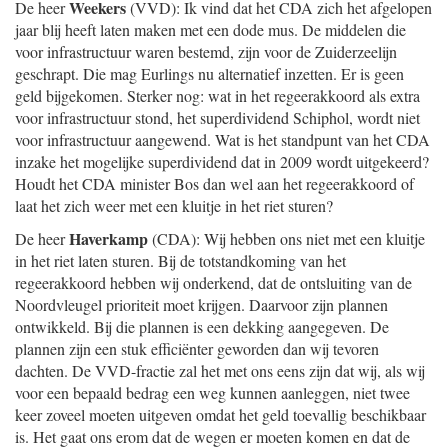
Weekers
De heer
(VVD): Ik vind dat het CDA zich het afgelopen
jaar blij heeft laten maken met een dode mus. De middelen die
voor infrastructuur waren bestemd, zijn voor de Zuiderzeelijn
geschrapt. Die mag Eurlings nu alternatief inzetten. Er is geen
geld bijgekomen. Sterker nog: wat in het regeerakkoord als extra
voor infrastructuur stond, het superdividend Schiphol, wordt niet
voor infrastructuur aangewend. Wat is het standpunt van het CDA
inzake het mogelijke superdividend dat in 2009 wordt uitgekeerd?
Houdt het CDA minister Bos dan wel aan het regeerakkoord of
laat het zich weer met een kluitje in het riet sturen?
Haverkamp
De heer
(CDA): Wij hebben ons niet met een kluitje
in het riet laten sturen. Bij de totstandkoming van het
regeerakkoord hebben wij onderkend, dat de ontsluiting van de
Noordvleugel prioriteit moet krijgen. Daarvoor zijn plannen
ontwikkeld. Bij die plannen is een dekking aangegeven. De
plannen zijn een stuk efficiënter geworden dan wij tevoren
dachten. De VVD-fractie zal het met ons eens zijn dat wij, als wij
voor een bepaald bedrag een weg kunnen aanleggen, niet twee
keer zoveel moeten uitgeven omdat het geld toevallig beschikbaar
is. Het gaat ons erom dat de wegen er moeten komen en dat de