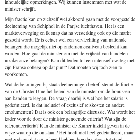
inhoudelijke opmerkingen. Wij kunnen instemmen met wat de
minister schrijft.
Mijn fractie kan op zichzelf wel akkoord gaan met de voorgestelde
deelneming van Schiphol in de Parijse luchthaven. Het is een
marktoverweging en ik snap dat na versterking ook op die markt
gezocht wordt. Er is echter wel een vervlechting van nationale
belangen die mogelijk niet op ondernemersniveau beslecht kan
worden. Hoe gaat de minister om met de vrijheid van handelen
inzake onze belangen? Kan dit leiden tot een intensief overleg met
zijn Franse collega op dat punt? Dat moeten wij toch zien te
voorkomen.
Wat de beloningen bij staatsdeelnemingen betreft steunt de fractie
van de ChristenUnie het beleid van de minister om de bonussen
aan banden te leggen. De vraag daarbij is wel hoe het salaris is
gedefinieerd. Is dat inclusief of exclusief reiskosten en andere
emolumenten? Dat is ook een belangrijke discussie. Wat wordt het
kader voor de door de minister genoemde criteria? Wat zijn de
referentiecriteria? Kan de minister de Kamer inzicht geven in de
wijze waarop die ontstaan? Het hoeft niet heel gedetailleerd, maar
wel zodanig dat wij in beeld hebben hoe de criteria tot stand