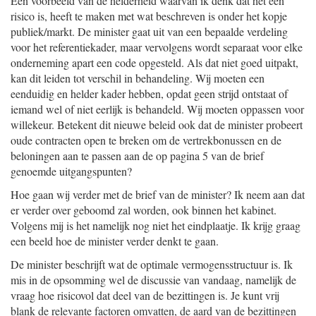
Een voorbeeld van de helderheid waarvan ik denk dat het een
risico is, heeft te maken met wat beschreven is onder het kopje
publiek/markt. De minister gaat uit van een bepaalde verdeling
voor het referentiekader, maar vervolgens wordt separaat voor elke
onderneming apart een code opgesteld. Als dat niet goed uitpakt,
kan dit leiden tot verschil in behandeling. Wij moeten een
eenduidig en helder kader hebben, opdat geen strijd ontstaat of
iemand wel of niet eerlijk is behandeld. Wij moeten oppassen voor
willekeur. Betekent dit nieuwe beleid ook dat de minister probeert
oude contracten open te breken om de vertrekbonussen en de
beloningen aan te passen aan de op pagina 5 van de brief
genoemde uitgangspunten?
Hoe gaan wij verder met de brief van de minister? Ik neem aan dat
er verder over geboomd zal worden, ook binnen het kabinet.
Volgens mij is het namelijk nog niet het eindplaatje. Ik krijg graag
een beeld hoe de minister verder denkt te gaan.
De minister beschrijft wat de optimale vermogensstructuur is. Ik
mis in de opsomming wel de discussie van vandaag, namelijk de
vraag hoe risicovol dat deel van de bezittingen is. Je kunt vrij
blank de relevante factoren omvatten, de aard van de bezittingen