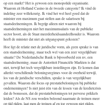
op een markt? Het is gewoon een monopolide organisatie.
Waarom zit Holland Casino in de tweede categorie? Ik vind de
indeling zeer willekeurig. Ik vind het wel heel goed dat de
minister een maximum gaat stellen aan de salarissen bij
staatsdeelnemingen. Ik begrijp alleen niet waarom bij
staatsdeelnemingen niet het maximumsalaris van de publieke
sector hoort, als de Staat meerderheidsaandeelhouder is. Waarom
heeft de minister dat niet als uitgangspunt gekozen?
Hoe ligt de relatie met de juridische vorm, als geen sprake is van
een staatsdeelneming, maar toch wel van een zeer vergelijkbare
situatie? De Nederlandsche Bank is bijvoorbeeld een nv, een
staatsdeelneming, maar de Autoriteit Financiële Markten is dat
niet, terwijl het toch vergelijkbare instellingen zijn. Er komen dan
allerlei verschillende beloningsregimes voor de overheid terwijl,
los van de juridische verschillen, sprake is van vergelijkbare
gevallen. Waarom die focus op prestatiebeloningen bij publieke
ondernemingen? Is niet juist één van de lessen van de kredietcrisis
dat de bonussen, dat de prestatiebeloningen tot perverse prikkels
leiden? Als de NS zou worden beloond naarmate de treinen meer
op tijd rijden, laat men de treinen af en toe gewoon niet rijden,