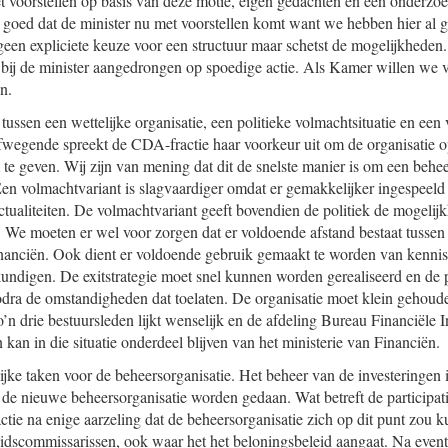
 voorstellen op basis van deze motie, eigen gedachten en een onderzoe
s goed dat de minister nu met voorstellen komt want we hebben hier al 
een expliciete keuze voor een structuur maar schetst de mogelijkheden. 
bij de minister aangedrongen op spoedige actie. Als Kamer willen we 
n.
ussen een wettelijke organisatie, een politieke volmachtsituatie en een 
fwegende spreekt de CDA-fractie haar voorkeur uit om de organisatie o
te geven. Wij zijn van mening dat dit de snelste manier is om een behee
Een volmachtvariant is slagvaardiger omdat er gemakkelijker ingespeel
actualiteiten. De volmachtvariant geeft bovendien de politiek de mogelij
. We moeten er wel voor zorgen dat er voldoende afstand bestaat tussen
inanciën. Ook dient er voldoende gebruik gemaakt te worden van kennis u
undigen. De exitstrategie moet snel kunnen worden gerealiseerd en de p
odra de omstandigheden dat toelaten. De organisatie moet klein gehou
n drie bestuursleden lijkt wenselijk en de afdeling Bureau Financiële I
 kan in die situatie onderdeel blijven van het ministerie van Financiën.
lijke taken voor de beheersorganisatie. Het beheer van de investerin
e nieuwe beheersorganisatie worden gedaan. Wat betreft de participat
ie na enige aarzeling dat de beheersorganisatie zich op dit punt zou k
idscommissarissen, ook waar het het beloningsbeleid aangaat. Na event