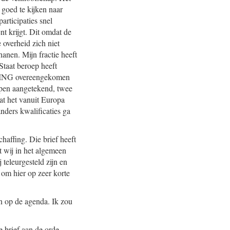
 goed te kijken naar
articipaties snel
t krijgt. Dit omdat de
e overheid zich niet
anen. Mijn fractie heeft
Staat beroep heeft
e ING overeengekomen
oepen aangetekend, twee
at het vanuit Europa
anders kwalificaties ga
haffing. Die brief heeft
t wij in het algemeen
teleurgesteld zijn en
 om hier op zeer korte
on op de agenda. Ik zou
e brief aan de orde