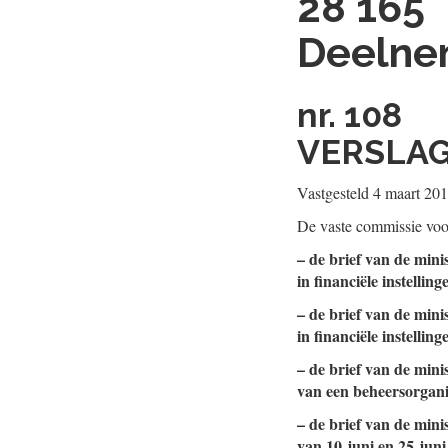
28 165
Deelnem
nr. 108
VERSLAG
Vastgesteld 4 maart 20
De vaste commissie voo
– de brief van de mini
in financiële instelling
– de brief van de mini
in financiële instellin
– de brief van de min
van een beheersorganis
– de brief van de mini
van 10 juni en 25 jun