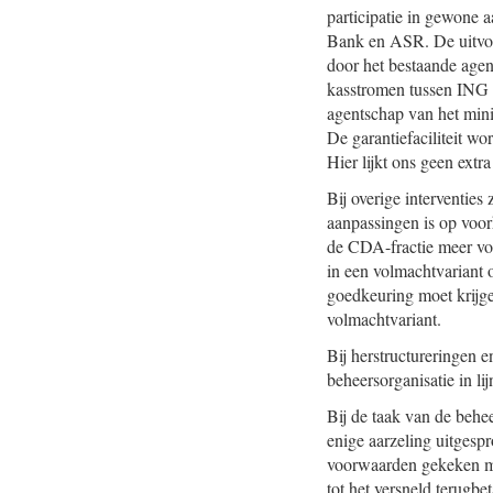
participatie in gewone 
Bank en ASR. De uitvoe
door het bestaande agen
kasstromen tussen ING e
agentschap van het minis
De garantiefaciliteit wo
Hier lijkt ons geen extr
Bij overige interventies
aanpassingen is op voor
de CDA-fractie meer voo
in een volmachtvariant 
goedkeuring moet krijge
volmachtvariant.
Bij herstructureringen 
beheersorganisatie in li
Bij de taak van de behe
enige aarzeling uitgesp
voorwaarden gekeken moe
tot het versneld terugbe