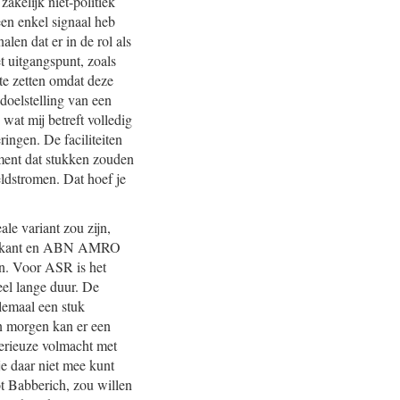
akelijk niet-politiek
geen enkel signaal heb
alen dat er in de rol als
t uitgangspunt, zoals
te zetten omdat deze
 doelstelling van een
wat mij betreft volledig
ingen. De faciliteiten
oment dat stukken zouden
ldstromen. Dat hoef je
ale variant zou zijn,
ene kant en ABN AMRO
en. Voor ASR is het
el lange duur. De
lemaal een stuk
en morgen kan er een
serieuze volmacht met
je daar niet mee kunt
t Babberich, zou willen