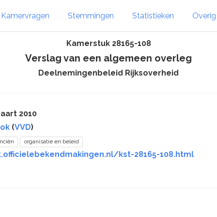
Kamervragen
Stemmingen
Statistieken
Overi
Kamerstuk 28165-108
Verslag van een algemeen overleg
Deelnemingenbeleid Rijksoverheid
aart 2010
lok
(
VVD
)
anciën
organisatie en beleid
k.officielebekendmakingen.nl/kst-28165-108.html