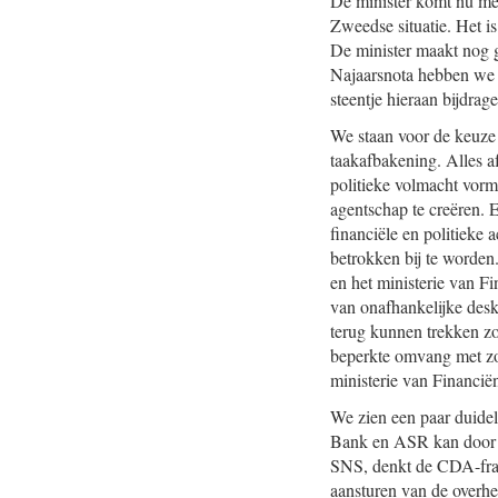
De minister komt nu met
Zweedse situatie. Het i
De minister maakt nog g
Najaarsnota hebben we 
steentje hieraan bijdrage
We staan voor de keuze t
taakafbakening. Alles a
politieke volmacht vorm 
agentschap te creëren. 
financiële en politieke 
betrokken bij te worden
en het ministerie van F
van onafhankelijke desk
terug kunnen trekken z
beperkte omvang met zo’
ministerie van Financiën
We zien een paar duide
Bank en ASR kan door d
SNS, denkt de CDA-fract
aansturen van de overhe