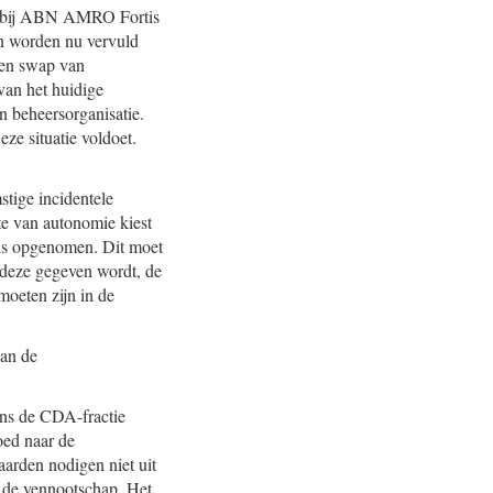
ken bij ABN AMRO Fortis
n worden nu vervuld
 een swap van
van het huidige
en beheersorganisatie.
ze situatie voldoet.
stige incidentele
te van autonomie kiest
 is opgenomen. Dit moet
 deze gegeven wordt, de
moeten zijn in de
van de
ens de CDA-fractie
oed naar de
arden nodigen niet uit
an de vennootschap. Het