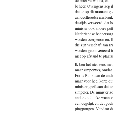
de brief verwoord, een t
beheer. Overigens zeg ik
dat er op dit moment gee
aandeelhouder misbruik 
destijds verwoord, dat 
minister ook andere pett
Nederlandse beheersorga
worden overgenomen. Ik b
die zijn verschaft aan 
worden geconverteerd in
niet op afstand te plaats
Ik ben het niet eens met
maar simpelweg omdat h
Fortis Bank aan de ande
maar voor heel korte d
minister geeft aan dat 
simpeler. De minister z
andere politieke waan v
een degelijk en deugdel
pingpongen. Vandaar dat