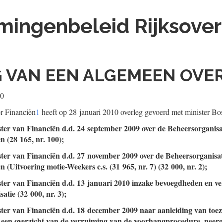
ingenbeleid Rijksover
 VAN EEN ALGEMEEN OVE
10
r Financiën
1
heeft op 28 januari 2010 overleg gevoerd met minister Bo
ster van Financiën d.d. 24 september 2009 over de Beheersorganisat
en (28 165, nr. 100);
ster van Financiën d.d. 27 november 2009 over de Beheersorganisati
gen (Uitvoering motie-Weekers c.s. (31 965, nr. 7) (32 000, nr. 2);
ister van Financiën d.d. 13 januari 2010 inzake bevoegdheden en 
atie (32 000, nr. 3);
ster van Financiën d.d. 18 december 2009 naar aanleiding van toez
i een overzicht van de verruiming van de voorhangprocedure, neerge