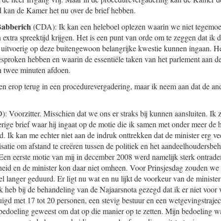
d kan de Kamer het nu over de brief hebben.
Babberich
(CDA): Ik kan een heleboel oplezen waarin we niet tegemoe
 extra spreektijd krijgen. Het is een punt van orde om te zeggen dat ik d
uitvoerig op deze buitengewoon belangrijke kwestie kunnen ingaan. He
sproken hebben en waarin de essentiële taken van het parlement aan de 
in twee minuten afdoen.
n erop terug in een procedurevergadering, maar ik neem aan dat de and
 Voorzitter. Misschien dat we ons er straks bij kunnen aansluiten. Ik z
rige brief waar hij ingaat op de motie die ik samen met onder meer de 
. Ik kan me echter niet aan de indruk onttrekken dat de minister erg ve
isatie om afstand te creëren tussen de politiek en het aandeelhoudersb
t. Een eerste motie van mij in december 2008 werd namelijk sterk ontrad
id en de minister kon daar niet omheen. Voor Prinsjesdag zouden we e
eel langer geduurd. Er ligt nu wat en nu lijkt de voorkeur van de minister
k heb bij de behandeling van de Najaarsnota gezegd dat ik er niet voor v
uigd met 17 tot 20 personen, een stevig bestuur en een wetgevingstrajec
 bedoeling geweest om dat op die manier op te zetten. Mijn bedoeling was