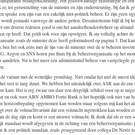
ransparante belangenscheiding, een geloofwaardige exitstrategie en een z
 er, ter geruststelling van de minister en zijn ondersteuning, bij dat ik 
n sprake zou zijn van een zakelijk niet-politiek beheer. Er zijn geen sign
wordt gemaakt vanwege de andere petten. Desalniettemin blijf ik bij he
het om diverse redenen goed is om het aandeelhoudersbeheer op afstand 
en op heeft. Dat geldt ook voor zijn opvolgers. Ik sta volledig achter de
nisatie zoals de minister deze heeft geformuleerd op pagina 3. Dat kan 
en het ook eens met de lijn van de minister over de te beheren invester
ING, Aegon en SNS horen pas thuis bij de beheersorganisatie op het m
 aandelen. Nu is het meer een administratief beheer van vastgelegde ge
en.
 de variant met de wettelijke grondslag. Niet omdat het niet de meest ide
et veel te lang duurt. We hebben het uiteindelijk over ASR aan de 
re kant. Het is erg zwaar om daar een dergelijk vehikel voor op te tuig
uur en ook voor ABN AMRO Fortis Bank is het hopelijk ook niet van he
een horizonbepaling opgenomen kan worden maar volgens mij kan het al
egt over de volmachtvariant dat een volmacht ingetrokken kan worden 
an de dag zijn en komt er een nieuwe volmacht. Ik denk dat als er een 
ijk mandaat wordt afgegeven in de richting van een beheersorganisatie, 
 ik een politiek mandaat, zoals gesuggereerd door collega De Nerée to