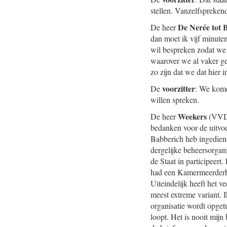
stellen. Vanzelfspreken
De Nerée tot 
De heer
dan moet ik vijf minuten
wil bespreken zodat we 
waarover we al vaker ge
zo zijn dat we dat hier 
voorzitter
De
: We kome
willen spreken.
Weekers
De heer
(VVD):
bedanken voor de uitvoe
Babberich heb ingediend
dergelijke beheersorgan
de Staat in participeer
had een Kamermeerderhe
Uiteindelijk heeft het v
meest extreme variant. I
organisatie wordt opget
loopt. Het is nooit mijn