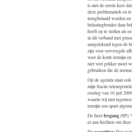
is niet de eerste keer d
deze problematiek en te
terugbetaald worden en 
belastingbetaler daar be
hoeft op te stellen als
in dit verband met geno
aangetekend tegen de 
zijn voor vervroegde af
voor de korte termijn e
niet veel gekker moet wo
gebruiken die de norma
Op de agenda staat ook 
mijn fractie teleurgest
overleg van 10 juli 200
waarin wij niet tegemoet
termijn een apart algem
Irrgang
De heer
(SP): 
er aan hechten om deze
voorzitter
De
: Dat sta