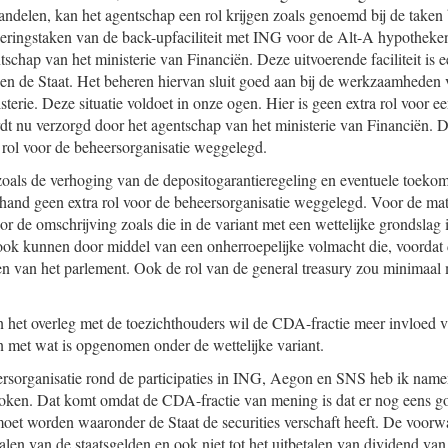
aandelen, kan het agentschap een rol krijgen zoals genoemd bij de ta
ringstaken van de back-upfaciliteit met ING voor de Alt-A hypotheke
tschap van het ministerie van Financiën. Deze uitvoerende faciliteit is
n de Staat. Het beheren hiervan sluit goed aan bij de werkzaamheden 
terie. Deze situatie voldoet in onze ogen. Hier is geen extra rol voor e
rdt nu verzorgd door het agentschap van het ministerie van Financiën. De
a rol voor de beheersorganisatie weggelegd.
 zoals de verhoging van de depositogarantieregeling en eventuele toekom
hand geen extra rol voor de beheersorganisatie weggelegd. Voor de ma
r de omschrijving zoals die in de variant met een wettelijke grondslag
ook kunnen door middel van een onherroepelijke volmacht die, voordat
n van het parlement. Ook de rol van de general treasury zou minimaal 
en het overleg met de toezichthouders wil de CDA-fractie meer invloed 
jn met wat is opgenomen onder de wettelijke variant.
ersorganisatie rond de participaties in ING, Aegon en SNS heb ik nam
roken. Dat komt omdat de CDA-fractie van mening is dat er nog eens g
t worden waaronder de Staat de securities verschaft heeft. De voorwa
talen van de staatsgelden en ook niet tot het uitbetalen van dividend v