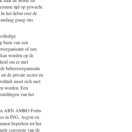
k naar de Britse en
geruime tijd op gewacht.
In het debat over de
vandaag graag ons
volledige
p basis van een
rsorganisatie of een
d kan worden op de
kheid om er snel
 de beheersorganisatie
it de private sector en
olitiek moet zich snel
den worden. Een
nstellingen van het
gen in ABN AMRO Fortis
ies in ING, Aegon en
unnen beperken tot het
uele conversie van de