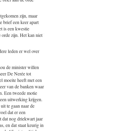
tgekomen zijn, maar
e brief een keer apart
t is een kwestie
orde zijn. Het kan niet
ere leden er wel over
ou de minister willen
heer De Nerée tot
el moeite heeft met een
eheer van de banken waar
en. Een tweede motie
en uitwerking krijgen.
 uit te gaan naar de
oel dat er een
t dat nog driekwart jaar
, en dat staat keurig in