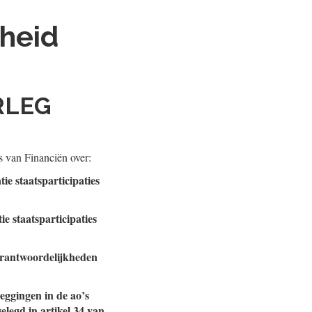
heid
RLEG
s van Financiën over:
ie staatsparticipaties
e staatsparticipaties
verantwoordelijkheden
eggingen in de ao’s
legd in artikel 34 van