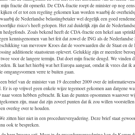
at mijn fractie dit opmerkt. De CDA-fractie roept de minister op nog eens
 kijken of er tot een regeling gekomen kan worden waarbij de overheidsp
waarbij de Nederlandse belastingbetaler wel degelijk een goed rendemen
hoorlijke risico’s heeft gelopen. Het zal duidelijk zijn dat de Nederlands
 een hedgefonds. Zoals bekend heeft de CDA-fractie een hekel aan sprinkh
egen kennisgenomen van het feit dat zowel de ING als de Nederlandse 
beschikking van mevrouw Kroes dat de voorwaarden die de Staat en d
lossing additionele staatssteun oplevert. Gelukkig zijn er meerdere ber
n twee voor de langere termijn. Dat doet mijn fractie deugd. We vinden d
rden. Ik laat het hierbij wat het Europa aangaat, omdat ik vrees dat ik 
le omgangsvormen verre te buiten gaan.
een brief van de minister van 19 december 2009 over de informatieversc
eld. Er is op vrijwel geen enkele wijze tegemoet gekomen aan datgene wa
9 naar voren hebben gebracht. Ik kan de punten opsommen waarover wij 
gekomen zijn, maar dat zijn zoveel punten dat ik zou willen voorstellen
een overleg over te houden.
We zitten hier niet in een procedurevergadering. Deze brief staat gewo
 nu ook te bespreken.
at de heer Irrgang vrij. Maar in de procedurevergadering kan de Kamer d