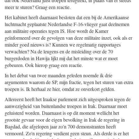
dat ook Nederland juist troepen terugtrekt, in plaats van er steeds
meer te sturen? Graag een reactie.
Het kabinet heeft daarnaast besloten dat een bij de Amerikaanse
luchtmacht geplaatste Nederlandse F-16-vlieger gaat deelnemen
aan militaire operaties tegen IS. Hoe wordt de Kamer
geïnformeerd over de gevolgen van deze militaire inzet, ook als er
minder goed nieuws is? Kunnen we regelmatig rapportages
verwachten? Na de leugens en de misleiding over de 70
burgerdoden in Hawija lijkt mij dat het minste wat er moet
gebeuren. Ook hierop graag een reactie.
In het debat van twee maanden geleden noemde ik drie
argumenten waarom de SP, mijn fractie, tegen het sturen van extra
troepen is. Ik herhaal ze hier, omdat ze onverkort gelden.
Allereerst heeft het Iraakse parlement zich uitgesproken tegen de
aanwezigheid van buitenlandse troepen in Irak. Daarnaar moet
geluisterd worden. Daarnaast is op dit moment wellicht het
grootste gevaar voor de eigen bevolking in Irak de regering in
Bagdad, die afgelopen jaar zo'n 700 demonstranten heeft
vermoord. Zo'n regering verdient geen steun. Als derde is er het