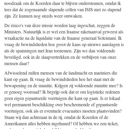
noodzaak om de Koerden daar te blijven ondersteunen, omdat ik
lees dat de zogenaamde slapende cellen van ISIS niet zo slapend
zijn. Ze kunnen nog steeds weer ontwaken.
De risico's van deze missie worden laag ingeschat, zeggen de
Ministers. Natuurlijk is er wel een Iraanse raketaanval geweest als
wraakactie na de liquidatie van de Iraanse generaal Soleimani. Ik
vraag de bewindslieden hoe groot de kans op nieuwe aanslagen is
als de spanningen met Iran toenemen. Zijn we dan voldoende
beveiligd, ook in de slaapvertrekken en de verblijven van onze
mensen daar?
Afwisselend zullen mensen van de landmacht en mariniers die
kant op gaan. Ik vraag de bewindslieden hoe het staat met de
bewapening en de munitie. Krijgen zij voldoende munitie mee? Is
er genoeg voorraad? Ik begrijp ook dat er om logistieke redenen
geen eigen gepantserde voertuigen die kant op gaan. Is er lokaal
wel permanent beschikking over beschermende of gepantserde
voertuigen, ook als er eventuele evacuaties moeten plaatsvinden?
Staan wij dan achteraan in de rij, omdat de Koerden of de
Amerikanen alles hebben ingehuurd? Of hebben we een ticket,