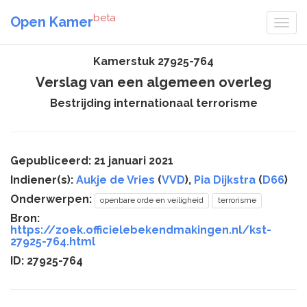
beta
Open Kamer
Kamerstuk 27925-764
Verslag van een algemeen overleg
Bestrijding internationaal terrorisme
Gepubliceerd: 21 januari 2021
Indiener(s):
Aukje de Vries
(
VVD
),
Pia Dijkstra
(
D66
)
Onderwerpen:
openbare orde en veiligheid
terrorisme
Bron:
https://zoek.officielebekendmakingen.nl/kst-
27925-764.html
ID: 27925-764