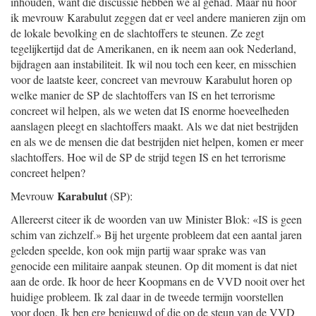
inhouden, want die discussie hebben we al gehad. Maar nu hoor
ik mevrouw Karabulut zeggen dat er veel andere manieren zijn om
de lokale bevolking en de slachtoffers te steunen. Ze zegt
tegelijkertijd dat de Amerikanen, en ik neem aan ook Nederland,
bijdragen aan instabiliteit. Ik wil nou toch een keer, en misschien
voor de laatste keer, concreet van mevrouw Karabulut horen op
welke manier de SP de slachtoffers van IS en het terrorisme
concreet wil helpen, als we weten dat IS enorme hoeveelheden
aanslagen pleegt en slachtoffers maakt. Als we dat niet bestrijden
en als we de mensen die dat bestrijden niet helpen, komen er meer
slachtoffers. Hoe wil de SP de strijd tegen IS en het terrorisme
concreet helpen?
Karabulut
Mevrouw
(SP):
Allereerst citeer ik de woorden van uw Minister Blok: «IS is geen
schim van zichzelf.» Bij het urgente probleem dat een aantal jaren
geleden speelde, kon ook mijn partij waar sprake was van
genocide een militaire aanpak steunen. Op dit moment is dat niet
aan de orde. Ik hoor de heer Koopmans en de VVD nooit over het
huidige probleem. Ik zal daar in de tweede termijn voorstellen
voor doen. Ik ben erg benieuwd of die op de steun van de VVD