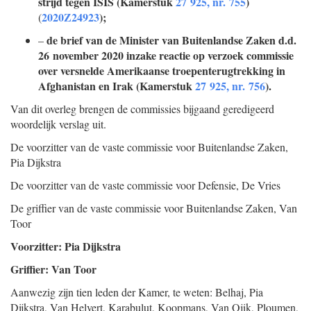
strijd tegen ISIS (Kamerstuk
27 925, nr. 755
)
2020Z24923
);
(
de brief van de Minister van Buitenlandse Zaken d.d.
–
26 november 2020 inzake reactie op verzoek commissie
over versnelde Amerikaanse troepenterugtrekking in
Afghanistan en Irak (Kamerstuk
27 925, nr. 756
).
Van dit overleg brengen de commissies bijgaand geredigeerd
woordelijk verslag uit.
De voorzitter van de vaste commissie voor Buitenlandse Zaken,
Pia
Dijkstra
De voorzitter van de vaste commissie voor Defensie,
De Vries
De griffier van de vaste commissie voor Buitenlandse Zaken,
Van
Toor
Voorzitter: Pia Dijkstra
Griffier: Van Toor
Aanwezig zijn tien leden der Kamer, te weten: Belhaj, Pia
Dijkstra, Van Helvert, Karabulut, Koopmans, Van Ojik, Ploumen,