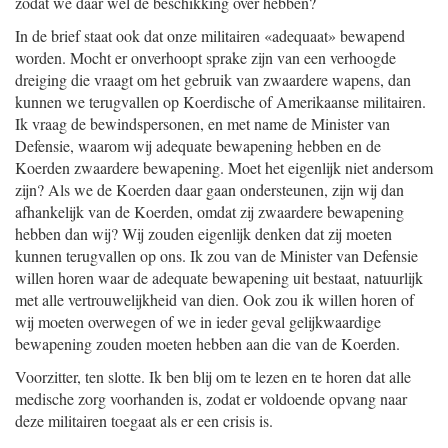
zodat we daar wel de beschikking over hebben?
In de brief staat ook dat onze militairen «adequaat» bewapend
worden. Mocht er onverhoopt sprake zijn van een verhoogde
dreiging die vraagt om het gebruik van zwaardere wapens, dan
kunnen we terugvallen op Koerdische of Amerikaanse militairen.
Ik vraag de bewindspersonen, en met name de Minister van
Defensie, waarom wij adequate bewapening hebben en de
Koerden zwaardere bewapening. Moet het eigenlijk niet andersom
zijn? Als we de Koerden daar gaan ondersteunen, zijn wij dan
afhankelijk van de Koerden, omdat zij zwaardere bewapening
hebben dan wij? Wij zouden eigenlijk denken dat zij moeten
kunnen terugvallen op ons. Ik zou van de Minister van Defensie
willen horen waar de adequate bewapening uit bestaat, natuurlijk
met alle vertrouwelijkheid van dien. Ook zou ik willen horen of
wij moeten overwegen of we in ieder geval gelijkwaardige
bewapening zouden moeten hebben aan die van de Koerden.
Voorzitter, ten slotte. Ik ben blij om te lezen en te horen dat alle
medische zorg voorhanden is, zodat er voldoende opvang naar
deze militairen toegaat als er een crisis is.