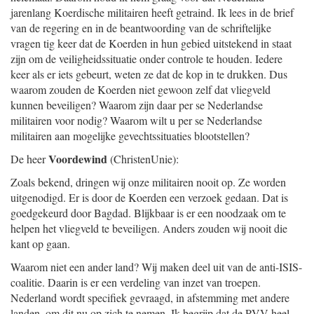
jarenlang Koerdische militairen heeft getraind. Ik lees in de brief
van de regering en in de beantwoording van de schriftelijke
vragen tig keer dat de Koerden in hun gebied uitstekend in staat
zijn om de veiligheidssituatie onder controle te houden. Iedere
keer als er iets gebeurt, weten ze dat de kop in te drukken. Dus
waarom zouden de Koerden niet gewoon zelf dat vliegveld
kunnen beveiligen? Waarom zijn daar per se Nederlandse
militairen voor nodig? Waarom wilt u per se Nederlandse
militairen aan mogelijke gevechtssituaties blootstellen?
Voordewind
De heer
(ChristenUnie):
Zoals bekend, dringen wij onze militairen nooit op. Ze worden
uitgenodigd. Er is door de Koerden een verzoek gedaan. Dat is
goedgekeurd door Bagdad. Blijkbaar is er een noodzaak om te
helpen het vliegveld te beveiligen. Anders zouden wij nooit die
kant op gaan.
Waarom niet een ander land? Wij maken deel uit van de anti-ISIS-
coalitie. Daarin is er een verdeling van inzet van troepen.
Nederland wordt specifiek gevraagd, in afstemming met andere
landen, om dit nu op zich te nemen. Ik begrijp dat de PVV heel