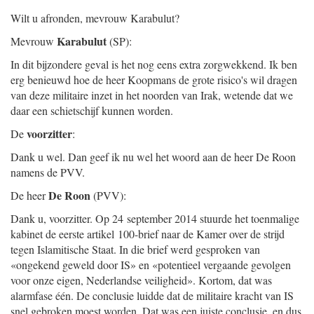
Wilt u afronden, mevrouw Karabulut?
Karabulut
Mevrouw
(SP):
In dit bijzondere geval is het nog eens extra zorgwekkend. Ik ben
erg benieuwd hoe de heer Koopmans de grote risico's wil dragen
van deze militaire inzet in het noorden van Irak, wetende dat we
daar een schietschijf kunnen worden.
voorzitter
De
:
Dank u wel. Dan geef ik nu wel het woord aan de heer De Roon
namens de PVV.
De Roon
De heer
(PVV):
Dank u, voorzitter. Op 24 september 2014 stuurde het toenmalige
kabinet de eerste artikel 100-brief naar de Kamer over de strijd
tegen Islamitische Staat. In die brief werd gesproken van
«ongekend geweld door IS» en «potentieel vergaande gevolgen
voor onze eigen, Nederlandse veiligheid». Kortom, dat was
alarmfase één. De conclusie luidde dat de militaire kracht van IS
snel gebroken moest worden. Dat was een juiste conclusie, en dus