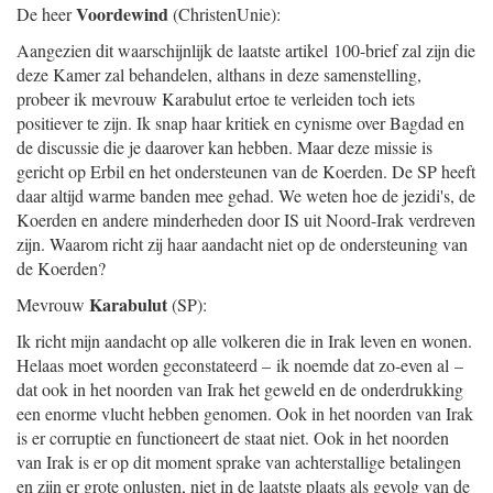
Voordewind
De heer
(ChristenUnie):
Aangezien dit waarschijnlijk de laatste artikel 100-brief zal zijn die
deze Kamer zal behandelen, althans in deze samenstelling,
probeer ik mevrouw Karabulut ertoe te verleiden toch iets
positiever te zijn. Ik snap haar kritiek en cynisme over Bagdad en
de discussie die je daarover kan hebben. Maar deze missie is
gericht op Erbil en het ondersteunen van de Koerden. De SP heeft
daar altijd warme banden mee gehad. We weten hoe de jezidi's, de
Koerden en andere minderheden door IS uit Noord-Irak verdreven
zijn. Waarom richt zij haar aandacht niet op de ondersteuning van
de Koerden?
Karabulut
Mevrouw
(SP):
Ik richt mijn aandacht op alle volkeren die in Irak leven en wonen.
Helaas moet worden geconstateerd – ik noemde dat zo-even al –
dat ook in het noorden van Irak het geweld en de onderdrukking
een enorme vlucht hebben genomen. Ook in het noorden van Irak
is er corruptie en functioneert de staat niet. Ook in het noorden
van Irak is er op dit moment sprake van achterstallige betalingen
en zijn er grote onlusten, niet in de laatste plaats als gevolg van de