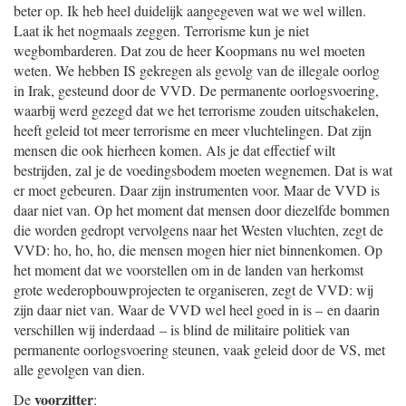
beter op. Ik heb heel duidelijk aangegeven wat we wel willen.
Laat ik het nogmaals zeggen. Terrorisme kun je niet
wegbombarderen. Dat zou de heer Koopmans nu wel moeten
weten. We hebben IS gekregen als gevolg van de illegale oorlog
in Irak, gesteund door de VVD. De permanente oorlogsvoering,
waarbij werd gezegd dat we het terrorisme zouden uitschakelen,
heeft geleid tot meer terrorisme en meer vluchtelingen. Dat zijn
mensen die ook hierheen komen. Als je dat effectief wilt
bestrijden, zal je de voedingsbodem moeten wegnemen. Dat is wat
er moet gebeuren. Daar zijn instrumenten voor. Maar de VVD is
daar niet van. Op het moment dat mensen door diezelfde bommen
die worden gedropt vervolgens naar het Westen vluchten, zegt de
VVD: ho, ho, ho, die mensen mogen hier niet binnenkomen. Op
het moment dat we voorstellen om in de landen van herkomst
grote wederopbouwprojecten te organiseren, zegt de VVD: wij
zijn daar niet van. Waar de VVD wel heel goed in is – en daarin
verschillen wij inderdaad – is blind de militaire politiek van
permanente oorlogsvoering steunen, vaak geleid door de VS, met
alle gevolgen van dien.
voorzitter
De
: