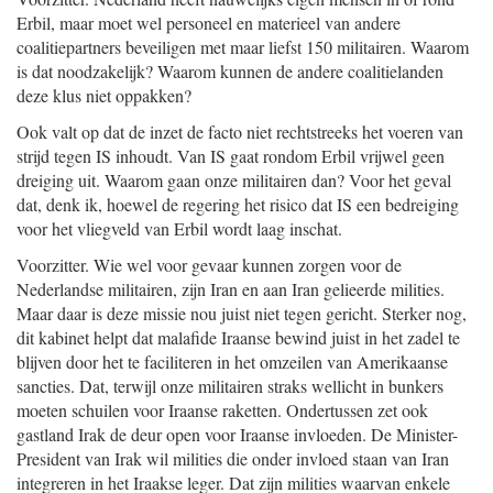
Erbil, maar moet wel personeel en materieel van andere
coalitiepartners beveiligen met maar liefst 150 militairen. Waarom
is dat noodzakelijk? Waarom kunnen de andere coalitielanden
deze klus niet oppakken?
Ook valt op dat de inzet de facto niet rechtstreeks het voeren van
strijd tegen IS inhoudt. Van IS gaat rondom Erbil vrijwel geen
dreiging uit. Waarom gaan onze militairen dan? Voor het geval
dat, denk ik, hoewel de regering het risico dat IS een bedreiging
voor het vliegveld van Erbil wordt laag inschat.
Voorzitter. Wie wel voor gevaar kunnen zorgen voor de
Nederlandse militairen, zijn Iran en aan Iran gelieerde milities.
Maar daar is deze missie nou juist niet tegen gericht. Sterker nog,
dit kabinet helpt dat malafide Iraanse bewind juist in het zadel te
blijven door het te faciliteren in het omzeilen van Amerikaanse
sancties. Dat, terwijl onze militairen straks wellicht in bunkers
moeten schuilen voor Iraanse raketten. Ondertussen zet ook
gastland Irak de deur open voor Iraanse invloeden. De Minister-
President van Irak wil milities die onder invloed staan van Iran
integreren in het Iraakse leger. Dat zijn milities waarvan enkele