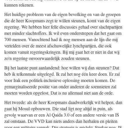
kunnen rekenen.
Het huidige probleem van de eigen bevolking en van de groepen
die de heer Koopmans zegt te willen steunen, komt van de eigen
regering. We hebben hier felle discussies gehad over slachtpartijen
met minder slachtoffers. Ik wil even onderstrepen dat het gaat om
700 mensen. Vanochtend had ik nog mensen aan de lijn die mij
vertelden over de meest afschuwelijke lynchpartijen, die ook
komen vanuit regeringskringen. Bij mij gaat het er niet in dat wij
zo'n regering onvoorwaardelijk zouden steunen.
Bij het laatste punt aanlandend: hoe willen wij dan steunen? Dat
heb ik telkenmale uitgelegd. Ik zal het nog één keer doen. Er zal
voor Irak een politiek-inclusieve oplossing moeten komen. De
gemarginaliseerde positie van onder anderen de soennieten zal
moeten worden opgelost. Dat is nu allemaal niet aan de orde.
Het tweede: als de heer Koopmans daadwerkelijk wil helpen, dan
gaat hij Mosul opbouwen. Die stad ligt nog altijd in puin, als
gevolg waarvan er een Al Qaida 3.0 of een andere versie van IS
zal ontstaan. De VVD kan niets anders dan herhalen en pleiten
voor een militaire aanpak. Die strategie is mislukt. Sterker nog, IS