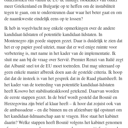
meer Griekenland en Bulgarije op te heffen om de instabiliteit
tegen te gaan, om te ondersteunen daar waar het beter gaat en om
de naamkwestie eindelijk eens op te lossen?
Ik heb in vogelvlucht nog enkele opmerkingen over de andere
kandidaat-lidstaten of potentiële kandidaat-lidstaten. In
Montenegro zijn goede stappen gezet. Daar is duidelijk te zien dat
het er op papier goed uitziet, maar dat er wel enige ruimte voor
verbetering is, met name in het kader van de implementatie. Ik
sluit me aan bij de vraag over Servië. Premier Renzi van Italië zegt
dat Albanië snel tot de EU moet toetreden. Dat mag uiteraard op
geen enkele manier afbreuk doen aan de gestelde criteria. Ik hoop
dat dat de insteek is van het gesprek dat in de Raad plaatsheeft. In
het kader van de toetreding van potentiële kandidaat-lidstaten
heeft Kosovo het stabilisatieakkoord getekend. Daarvan worden
de eerste stappen gezet. In de brief wordt gesteld dat Bosnië en
Herzegovina zijn brief al klaar heeft – ik hoor dat zojuist ook van
de ambassadeur – en die binnen nu en afzienbare tijd opstuurt om
het kandidaat-lidmaatschap aan te vragen. Hoe staat het kabinet
daarin? Welke stappen heeft Bosnië volgens het kabinet genomen