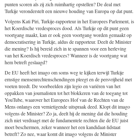
punten scoren als zij zich ruimhartig opstellen? De deal met
Turkije veronderstelt een nieuwe houding van Europa op dat punt.
Volgens Kati Piri, Turkije-rapporteur in het Europees Parlement, is
het Koerdische vredesproces dood. Als Turkije op dit punt geen
voortgang maakt, kan er ook geen voortgang worden gemaakt op
democratisering in Turkije, aldus de rapporteur. Deelt de Minister
die mening? Is hij bereid zich in te spannen voor een herleving
van het Koerdisch vredesproces? Wanneer is de voortgang wat
hem betreft geslaagd?
De EU heeft het imago om soms weg te kijken terwijl Turkije
ernstige mensenrechtenschendingen pleegt en de persvrijheid met
voeten treedt. De voorbeelden zijn legio en variëren van het
oppakken van journalisten tot het blokkeren van de toegang tot
YouTube, waarover het Europees Hof van de Rechten van de
Mens onlangs een vernietigende uitspraak deed. Klopt dit imago
volgens de Minister? Zo ja, deelt hij de mening dat die houding
zich niet verdraagt met de fundamentele rechten die de EU juist
moet beschermen, zeker wanneer het een kandidaat-lidstaat
betreft? Zo nee, waar komt dit imago volgens de Minister