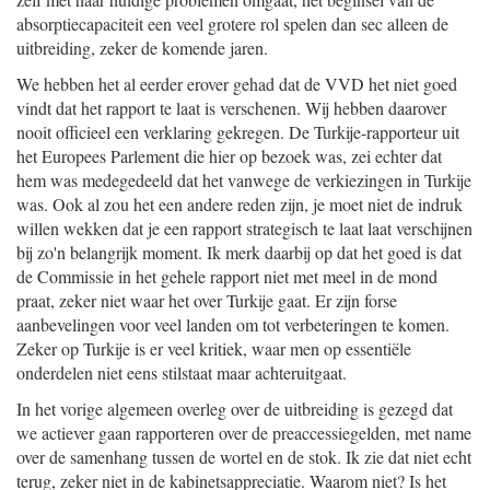
absorptiecapaciteit een veel grotere rol spelen dan sec alleen de
uitbreiding, zeker de komende jaren.
We hebben het al eerder erover gehad dat de VVD het niet goed
vindt dat het rapport te laat is verschenen. Wij hebben daarover
nooit officieel een verklaring gekregen. De Turkije-rapporteur uit
het Europees Parlement die hier op bezoek was, zei echter dat
hem was medegedeeld dat het vanwege de verkiezingen in Turkije
was. Ook al zou het een andere reden zijn, je moet niet de indruk
willen wekken dat je een rapport strategisch te laat laat verschijnen
bij zo'n belangrijk moment. Ik merk daarbij op dat het goed is dat
de Commissie in het gehele rapport niet met meel in de mond
praat, zeker niet waar het over Turkije gaat. Er zijn forse
aanbevelingen voor veel landen om tot verbeteringen te komen.
Zeker op Turkije is er veel kritiek, waar men op essentiële
onderdelen niet eens stilstaat maar achteruitgaat.
In het vorige algemeen overleg over de uitbreiding is gezegd dat
we actiever gaan rapporteren over de preaccessiegelden, met name
over de samenhang tussen de wortel en de stok. Ik zie dat niet echt
terug, zeker niet in de kabinetsappreciatie. Waarom niet? Is het