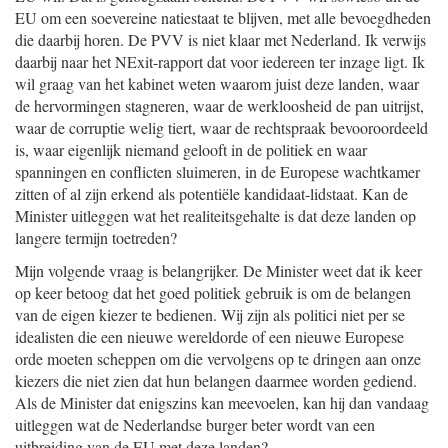
EU om een soevereine natiestaat te blijven, met alle bevoegdheden
die daarbij horen. De PVV is niet klaar met Nederland. Ik verwijs
daarbij naar het NExit-rapport dat voor iedereen ter inzage ligt. Ik
wil graag van het kabinet weten waarom juist deze landen, waar
de hervormingen stagneren, waar de werkloosheid de pan uitrijst,
waar de corruptie welig tiert, waar de rechtspraak bevooroordeeld
is, waar eigenlijk niemand gelooft in de politiek en waar
spanningen en conflicten sluimeren, in de Europese wachtkamer
zitten of al zijn erkend als potentiële kandidaat-lidstaat. Kan de
Minister uitleggen wat het realiteitsgehalte is dat deze landen op
langere termijn toetreden?
Mijn volgende vraag is belangrijker. De Minister weet dat ik keer
op keer betoog dat het goed politiek gebruik is om de belangen
van de eigen kiezer te bedienen. Wij zijn als politici niet per se
idealisten die een nieuwe wereldorde of een nieuwe Europese
orde moeten scheppen om die vervolgens op te dringen aan onze
kiezers die niet zien dat hun belangen daarmee worden gediend.
Als de Minister dat enigszins kan meevoelen, kan hij dan vandaag
uitleggen wat de Nederlandse burger beter wordt van een
uitbreiding van de EU met deze landen?