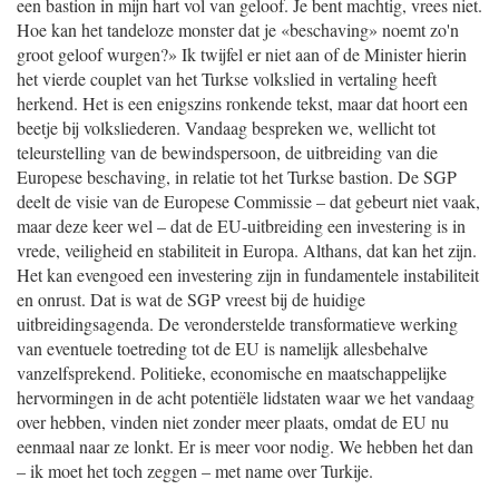
een bastion in mijn hart vol van geloof. Je bent machtig, vrees niet.
Hoe kan het tandeloze monster dat je «beschaving» noemt zo'n
groot geloof wurgen?» Ik twijfel er niet aan of de Minister hierin
het vierde couplet van het Turkse volkslied in vertaling heeft
herkend. Het is een enigszins ronkende tekst, maar dat hoort een
beetje bij volksliederen. Vandaag bespreken we, wellicht tot
teleurstelling van de bewindspersoon, de uitbreiding van die
Europese beschaving, in relatie tot het Turkse bastion. De SGP
deelt de visie van de Europese Commissie – dat gebeurt niet vaak,
maar deze keer wel – dat de EU-uitbreiding een investering is in
vrede, veiligheid en stabiliteit in Europa. Althans, dat kan het zijn.
Het kan evengoed een investering zijn in fundamentele instabiliteit
en onrust. Dat is wat de SGP vreest bij de huidige
uitbreidingsagenda. De veronderstelde transformatieve werking
van eventuele toetreding tot de EU is namelijk allesbehalve
vanzelfsprekend. Politieke, economische en maatschappelijke
hervormingen in de acht potentiële lidstaten waar we het vandaag
over hebben, vinden niet zonder meer plaats, omdat de EU nu
eenmaal naar ze lonkt. Er is meer voor nodig. We hebben het dan
– ik moet het toch zeggen – met name over Turkije.