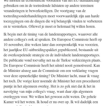
We moeten de economische voordelen van het EU-lidmaatschap
gebruiken om in de toetredende lidstaten op andere terreinen
veranderingen te bewerkstelligen. De voortgang van de
toetredingsonderhandelingen moet voorwaardelijk zijn aan harde
toezeggingen om de dingen die wij belangrijk vinden te verbeteren
en te versterken. Oftewel je moet er helemaal bij willen horen.
Ik begin met de timing van de landenrapportages, waarover alle
andere collega's ook al spraken. De Europese Commissie heeft op
10 november, drie weken later dan oorspronkelijk was voorzien,
het jaarlijkse EU-uitbreidingspakket gepubliceerd, bestaande uit
de overkoepelende strategie en de individuele landenrapportages.
De publicatie vond toevallig net na de Turkse verkiezingen plaats.
De Europese Commissie heeft het uitstel nooit gemotiveerd. Kan
de Minister alsnog aan de Commissie om een verklaring vragen
voor deze opmerkelijke timing? De Minister lacht, maar ik vraag
het toch. De vorige keer noemde de Minister het een procedureel
puntje in het algemeen overleg. Het is zo gek niet dat ik het in
navolging van mijn collega's vraag, want daar zijn algemeen
overleggen voor. We willen het gewoon echt weten. De gehele
Kamer wil het weten. Ik houd er nu over op. Ik wil dadelijk een