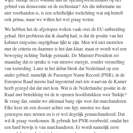
gebied van democratie en de rechtsstaat? Als die informatie nu
niet voorhanden is, is een schriftelijke toelichting wat mij betreft
ook prima, maar we willen het wel graag weten.
We hebben het de afgelopen weken vaak over de EU-uitbreiding
gehad. Het probleem dat ik daarbij had, is dat de positie van het
kabinet enigszins ongrijpbaar lijkt te zijn. Men wil niet morrelen
met de criteria en daarmee is het dan klaar, maar er wordt wel een
beweging richting Turkije gemaakt. De Minister-President zei
maandag dat er sprake is van nieuwe energie, zonder versnelling
van toetreding. Later in het debat bleek dat Nederland op een
ander gebied, namelijk de Passenger Name Record (PNR), in de
Europese Raad ineens had ingestemd met iets waarvan de Kamer
heeft gezegd dat dat niet kon. Wat is de Nederlandse positie in de
Raad met betrekking tot de te openen hoofdstukken voor Turkije?
Ik vraag dat, omdat we allemaal bang zijn voor dat marchanderen.
Elke keer als een dossier achter ons ligt, moeten we daar
genoegen mee nemen en is er wel degelijk gemarchandeerd. Dat
wil ik graag voorkomen. Ik gebruik het PNR-voorbeeld, omdat het
een hard bewijs is van marchanderen. Er wordt namelijk eerst