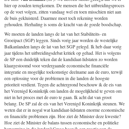
hier op zouden terugkomen. De mensen die het uitbreidingsproces
op de voet volgen, zitten vandaag wel en toen misschien niet aan
de buis gekluisterd. Daarmee moet toch rekening worden
gehouden. Herhaling is soms de kracht van de goede boodschap.
We moeten de landen langs de lat van het Stabiliteits- en
Groeipact (SGP) leggen. Sinds vorig jaar worden de westelijke
Balkanlanden langs de lat van het SGP gelegd. Ik heb daar vorig
jaar tijdens het uitbreidingsdebat kritiek op gehad. Het is volgens
de SP een duidelijk teken dat de kandidaat-lidstaten zo worden
klaargestoomd voor verdergaande economische financiële
integratie en mogelijke toekomstige deelname aan de euro, terwijl
een oplossing voor de problemen in die landen de hoogste
prioriteit verdient. Tegen die achtergrond beschouw ik de eis van
het Verenigd Koninkrijk om landen de mogelijkheid te geven om
niet in het proces met de euro te gaan. Ik acht dat van groot
belang. De SP zal de eis van het Verenigd Koninkrijk steunen. We
weten dat er in nogal wat kandidaat-lidstaten enorme economische
en financiële problemen zijn. Hoe ziet de Minister deze kwestie?
Hoe ziet de Minister de balans tussen economische en politieke
hervorming in die landen? Graag hoor ik een reactie van de