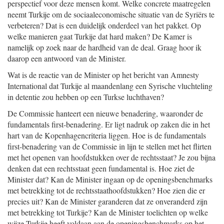
perspectief voor deze mensen komt. Welke concrete maatregelen
neemt Turkije om de sociaaleconomische situatie van de Syriërs te
verbeteren? Dat is een duidelijk onderdeel van het pakket. Op
welke manieren gaat Turkije dat hard maken? De Kamer is
namelijk op zoek naar de hardheid van de deal. Graag hoor ik
daarop een antwoord van de Minister.
Wat is de reactie van de Minister op het bericht van Amnesty
International dat Turkije al maandenlang een Syrische vluchteling
in detentie zou hebben op een Turkse luchthaven?
De Commissie hanteert een nieuwe benadering, waaronder de
fundamentals first-benadering. Er ligt nadruk op zaken die in het
hart van de Kopenhagencriteria liggen. Hoe is de fundamentals
first-benadering van de Commissie in lijn te stellen met het flirten
met het openen van hoofdstukken over de rechtsstaat? Je zou bijna
denken dat een rechtsstaat geen fundamental is. Hoe ziet de
Minister dat? Kan de Minister ingaan op de openingsbenchmarks
met betrekking tot de rechtsstaathoofdstukken? Hoe zien die er
precies uit? Kan de Minister garanderen dat ze onveranderd zijn
met betrekking tot Turkije? Kan de Minister toelichten op welke
wijze Turkije heeft voldaan aan de openingsbenchmarks op het