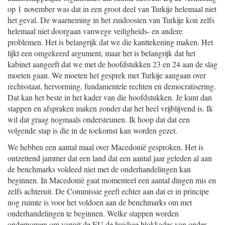
op 1 november was dat in een groot deel van Turkije helemaal niet
het geval. De waarneming in het zuidoosten van Turkije kon zelfs
helemaal niet doorgaan vanwege veiligheids- en andere
problemen. Het is belangrijk dat we die kanttekening maken. Het
lijkt een omgekeerd argument, maar het is belangrijk dat het
kabinet aangeeft dat we met de hoofdstukken 23 en 24 aan de slag
moeten gaan. We moeten het gesprek met Turkije aangaan over
rechtsstaat, hervorming, fundamentele rechten en democratisering.
Dat kan het beste in het kader van die hoofdstukken. Je kunt dan
stappen en afspraken maken zonder dat het heel vrijblijvend is. Ik
wil dat graag nogmaals ondersteunen. Ik hoop dat dat een
volgende stap is die in de toekomst kan worden gezet.
We hebben een aantal maal over Macedonië gesproken. Het is
ontzettend jammer dat een land dat een aantal jaar geleden al aan
de benchmarks voldeed niet met de onderhandelingen kan
beginnen. In Macedonië gaat momenteel een aantal dingen mis en
zelfs achteruit. De Commissie geeft echter aan dat er in principe
nog ruimte is voor het voldoen aan de benchmarks om met
onderhandelingen te beginnen. Welke stappen worden
ondernomen om vanuit de EU de huidige blokkades van onder