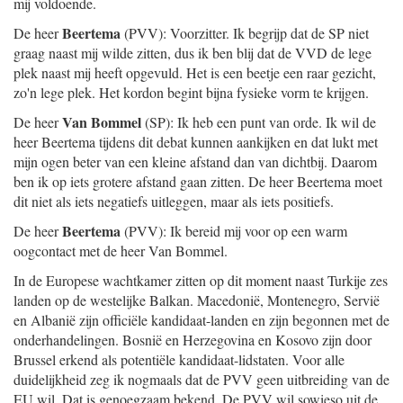
mij voldoende.
Beertema
De heer
(PVV): Voorzitter. Ik begrijp dat de SP niet
graag naast mij wilde zitten, dus ik ben blij dat de VVD de lege
plek naast mij heeft opgevuld. Het is een beetje een raar gezicht,
zo'n lege plek. Het kordon begint bijna fysieke vorm te krijgen.
Van Bommel
De heer
(SP): Ik heb een punt van orde. Ik wil de
heer Beertema tijdens dit debat kunnen aankijken en dat lukt met
mijn ogen beter van een kleine afstand dan van dichtbij. Daarom
ben ik op iets grotere afstand gaan zitten. De heer Beertema moet
dit niet als iets negatiefs uitleggen, maar als iets positiefs.
Beertema
De heer
(PVV): Ik bereid mij voor op een warm
oogcontact met de heer Van Bommel.
In de Europese wachtkamer zitten op dit moment naast Turkije zes
landen op de westelijke Balkan. Macedonië, Montenegro, Servië
en Albanië zijn officiële kandidaat-landen en zijn begonnen met de
onderhandelingen. Bosnië en Herzegovina en Kosovo zijn door
Brussel erkend als potentiële kandidaat-lidstaten. Voor alle
duidelijkheid zeg ik nogmaals dat de PVV geen uitbreiding van de
EU wil. Dat is genoegzaam bekend. De PVV wil sowieso uit de