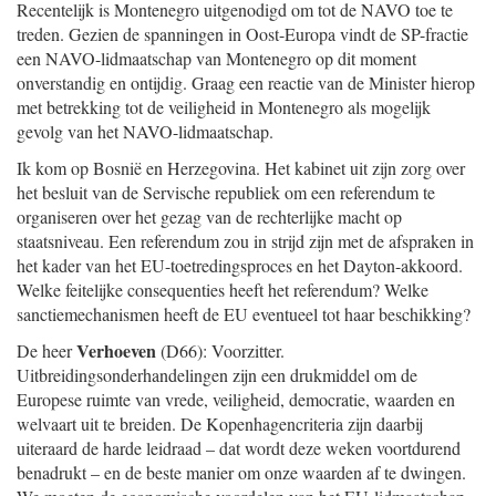
Recentelijk is Montenegro uitgenodigd om tot de NAVO toe te
treden. Gezien de spanningen in Oost-Europa vindt de SP-fractie
een NAVO-lidmaatschap van Montenegro op dit moment
onverstandig en ontijdig. Graag een reactie van de Minister hierop
met betrekking tot de veiligheid in Montenegro als mogelijk
gevolg van het NAVO-lidmaat
schap.
Ik kom op Bosnië en Herzegovina. Het kabinet uit zijn zorg over
het besluit van de Servische republiek om een referendum te
organiseren over het gezag van de rechterlijke macht op
staatsniveau. Een referendum zou in strijd zijn met de afspraken in
het kader van het EU-toetredingsproces en het Dayton-akkoord.
Welke feitelijke consequenties heeft het referendum? Welke
sanctiemechanismen heeft de EU eventueel tot haar beschikking?
Verhoeven
De heer
(D66): Voorzitter.
Uitbreidingsonderhandelingen zijn een drukmiddel om de
Europese ruimte van vrede, veiligheid, democratie, waarden en
welvaart uit te breiden. De Kopenhagencriteria zijn daarbij
uiteraard de harde leidraad – dat wordt deze weken voortdurend
benadrukt – en de beste manier om onze waarden af te dwingen.