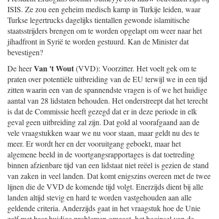
ISIS. Ze zou een geheim medisch kamp in Turkije leiden, waar
Turkse legertrucks dagelijks tientallen gewonde islamitische
staatsstrijders brengen om te worden opgelapt om weer naar het
jihadfront in Syrië te worden gestuurd. Kan de Minister dat
bevestigen?
Van 't Wout
De heer
(VVD): Voorzitter. Het voelt gek om te
praten over potentiële uitbreiding van de EU terwijl we in een tijd
zitten waarin een van de spannendste vragen is of we het huidige
aantal van 28 lidstaten behouden. Het onderstreept dat het terecht
is dat de Commissie heeft gezegd dat er in deze periode in elk
geval geen uitbreiding zal zijn. Dat gold al voorafgaand aan de
vele vraagstukken waar we nu voor staan, maar geldt nu des te
meer. Er wordt her en der vooruitgang geboekt, maar het
algemene beeld in de voortgangsrapportages is dat toetreding
binnen afzienbare tijd van een lidstaat niet reëel is gezien de stand
van zaken in veel landen. Dat komt enigszins overeen met de twee
lijnen die de VVD de komende tijd volgt. Enerzijds dient bij alle
landen altijd stevig en hard te worden vastgehouden aan alle
geldende criteria. Anderzijds gaat in het vraagstuk hoe de Unie
zelf met haar huidige problemen omgaat, het beginsel van de