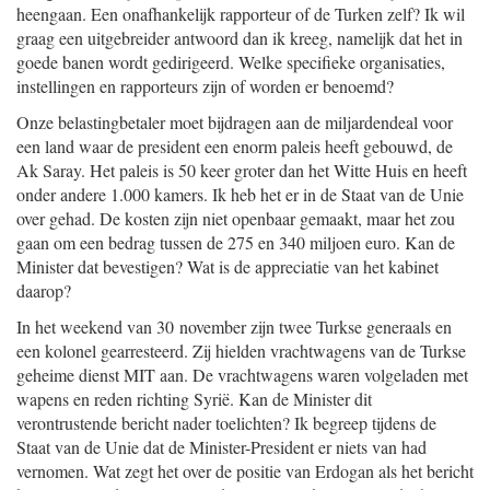
heengaan. Een onafhankelijk rapporteur of de Turken zelf? Ik wil
graag een uitgebreider antwoord dan ik kreeg, namelijk dat het in
goede banen wordt gedirigeerd. Welke specifieke organisaties,
instellingen en rapporteurs zijn of worden er benoemd?
Onze belastingbetaler moet bijdragen aan de miljardendeal voor
een land waar de president een enorm paleis heeft gebouwd, de
Ak Saray. Het paleis is 50 keer groter dan het Witte Huis en heeft
onder andere 1.000 kamers. Ik heb het er in de Staat van de Unie
over gehad. De kosten zijn niet openbaar gemaakt, maar het zou
gaan om een bedrag tussen de 275 en 340 miljoen euro. Kan de
Minister dat bevestigen? Wat is de appreciatie van het kabinet
daarop?
In het weekend van 30 november zijn twee Turkse generaals en
een kolonel gearresteerd. Zij hielden vrachtwagens van de Turkse
geheime dienst MIT aan. De vrachtwagens waren volgeladen met
wapens en reden richting Syrië. Kan de Minister dit
verontrustende bericht nader toelichten? Ik begreep tijdens de
Staat van de Unie dat de Minister-President er niets van had
vernomen. Wat zegt het over de positie van Erdogan als het bericht