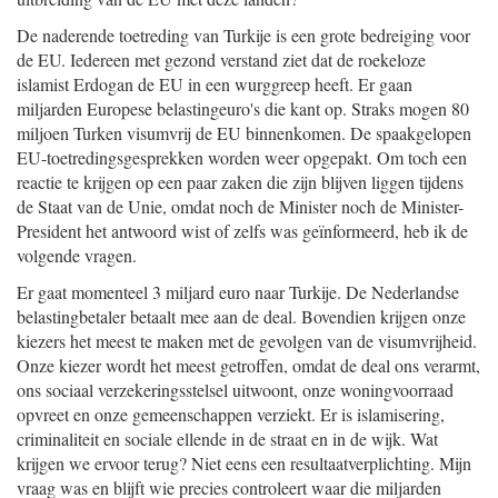
De naderende toetreding van Turkije is een grote bedreiging voor
de EU. Iedereen met gezond verstand ziet dat de roekeloze
islamist Erdogan de EU in een wurggreep heeft. Er gaan
miljarden Europese belastingeuro's die kant op. Straks mogen 80
miljoen Turken visumvrij de EU binnenkomen. De spaakgelopen
EU-toetredingsgesprekken worden weer opgepakt. Om toch een
reactie te krijgen op een paar zaken die zijn blijven liggen tijdens
de Staat van de Unie, omdat noch de Minister noch de Minister-
President het antwoord wist of zelfs was geïnformeerd, heb ik de
volgende vragen.
Er gaat momenteel 3 miljard euro naar Turkije. De Nederlandse
belastingbetaler betaalt mee aan de deal. Bovendien krijgen onze
kiezers het meest te maken met de gevolgen van de visumvrijheid.
Onze kiezer wordt het meest getroffen, omdat de deal ons verarmt,
ons sociaal verzekeringsstelsel uitwoont, onze woningvoorraad
opvreet en onze gemeenschappen verziekt. Er is islamisering,
criminaliteit en sociale ellende in de straat en in de wijk. Wat
krijgen we ervoor terug? Niet eens een resultaatverplichting. Mijn
vraag was en blijft wie precies controleert waar die miljarden