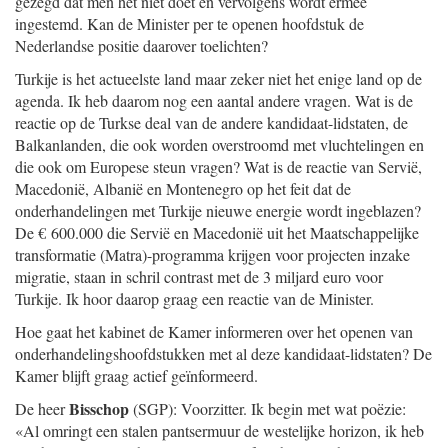
gezegd dat men het niet doet en vervolgens wordt ermee
ingestemd. Kan de Minister per te openen hoofdstuk de
Nederlandse positie daarover toelichten?
Turkije is het actueelste land maar zeker niet het enige land op de
agenda. Ik heb daarom nog een aantal andere vragen. Wat is de
reactie op de Turkse deal van de andere kandidaat-lidstaten, de
Balkanlanden, die ook worden overstroomd met vluchtelingen en
die ook om Europese steun vragen? Wat is de reactie van Servië,
Macedonië, Albanië en Montenegro op het feit dat de
onderhandelingen met Turkije nieuwe energie wordt ingeblazen?
De € 600.000 die Servië en Macedonië uit het Maatschappelijke
transformatie (Matra)-programma krijgen voor projecten inzake
migratie, staan in schril contrast met de 3 miljard euro voor
Turkije. Ik hoor daarop graag een reactie van de Minister.
Hoe gaat het kabinet de Kamer informeren over het openen van
onderhandelingshoofdstukken met al deze kandidaat-lidstaten? De
Kamer blijft graag actief geïnformeerd.
Bisschop
De heer
(SGP): Voorzitter. Ik begin met wat poëzie:
«Al omringt een stalen pantsermuur de westelijke horizon, ik heb