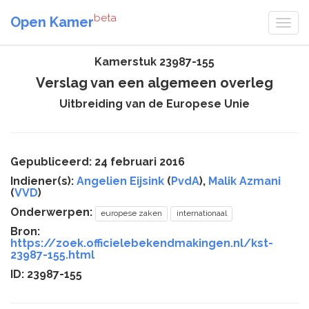
beta
Open Kamer
Kamerstuk 23987-155
Verslag van een algemeen overleg
Uitbreiding van de Europese Unie
Gepubliceerd: 24 februari 2016
Indiener(s):
Angelien Eijsink
(
PvdA
),
Malik Azmani
(
VVD
)
Onderwerpen:
europese zaken
internationaal
Bron:
https://zoek.officielebekendmakingen.nl/kst-
23987-155.html
ID: 23987-155