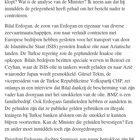
klopt? Wat is de analyse van de Minister? Ik neem aan dat hij
inmiddels de gelegenheid heeft gehad om het bericht nader te
controleren.
Bilal Erdogan, de zoon van Erdogan en eigenaar van diverse
zeevaartmaatschappijen, zou naar verluidt contracten met
Europese bedrijven hebben gesloten voor het transport van door
de Islamitische Staat (ISIS) gestolen Iraakse olie naar Aziatische
landen. De Turkse regering zou de geplunderde Iraakse olie
opkopen. Bilals bedrijven bezitten speciale werven in Beiroet en
Ceyhan, waar de ISIS-olie in tankers wordt geladen en naar Azië
waaronder Japan wordt gesmokkeld. Gürsel Tekin, de
vicepresident van de Turkse Republikeinse Volkspartij CHP, zei
onlangs in een interview dat Bilal dankzij de bescherming van zijn
vader kan doorgaan met het smokkelen van de olie. BMZ is een
familiebedrijf. Ook Erdogans familieleden hebben er aandelen in.
De geluiden zijn dat ze publieke gelden gebruiken en illegale
leningen bij Turkse banken afsloten om de smokkel te kunnen
blijven voortzetten. Kan de Minister die geluiden bevestigen? Een
en ander moet inmiddels toch zijn doorgedrongen.
President Erdogans dochter Sumeyye zou nauw betrokken zijn bij