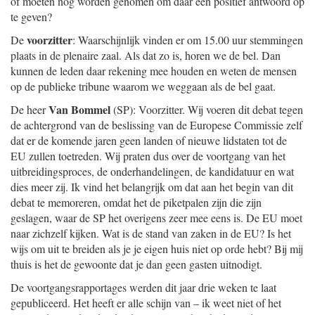
of moeten nog worden genomen om daar een positief antwoord op
te geven?
voorzitter
De
: Waarschijnlijk vinden er om 15.00 uur stemmingen
plaats in de plenaire zaal. Als dat zo is, horen we de bel. Dan
kunnen de leden daar rekening mee houden en weten de mensen
op de publieke tribune waarom we weggaan als de bel gaat.
Van Bommel
De heer
(SP): Voorzitter. Wij voeren dit debat tegen
de achtergrond van de beslissing van de Europese Commissie zelf
dat er de komende jaren geen landen of nieuwe lidstaten tot de
EU zullen toetreden. Wij praten dus over de voortgang van het
uitbreidingsproces, de onderhandelingen, de kandidatuur en wat
dies meer zij. Ik vind het belangrijk om dat aan het begin van dit
debat te memoreren, omdat het de piketpalen zijn die zijn
geslagen, waar de SP het overigens zeer mee eens is. De EU moet
naar zichzelf kijken. Wat is de stand van zaken in de EU? Is het
wijs om uit te breiden als je je eigen huis niet op orde hebt? Bij mij
thuis is het de gewoonte dat je dan geen gasten uitnodigt.
De voortgangsrapportages werden dit jaar drie weken te laat
gepubliceerd. Het heeft er alle schijn van – ik weet niet of het