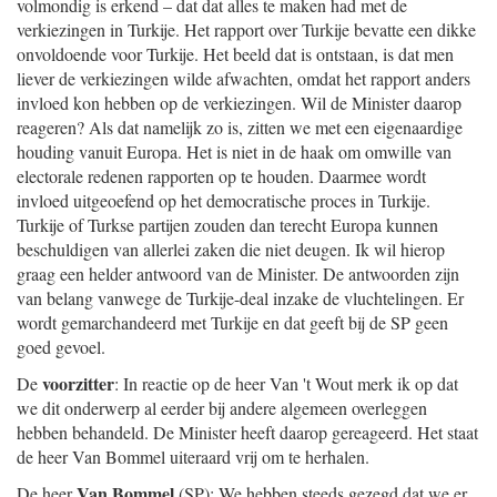
volmondig is erkend – dat dat alles te maken had met de
verkiezingen in Turkije. Het rapport over Turkije bevatte een dikke
onvoldoende voor Turkije. Het beeld dat is ontstaan, is dat men
liever de verkiezingen wilde afwachten, omdat het rapport anders
invloed kon hebben op de verkiezingen. Wil de Minister daarop
reageren? Als dat namelijk zo is, zitten we met een eigenaardige
houding vanuit Europa. Het is niet in de haak om omwille van
electorale redenen rapporten op te houden. Daarmee wordt
invloed uitgeoefend op het democratische proces in Turkije.
Turkije of Turkse partijen zouden dan terecht Europa kunnen
beschuldigen van allerlei zaken die niet deugen. Ik wil hierop
graag een helder antwoord van de Minister. De antwoorden zijn
van belang vanwege de Turkije-deal inzake de vluchtelingen. Er
wordt gemarchandeerd met Turkije en dat geeft bij de SP geen
goed gevoel.
voorzitter
De
: In reactie op de heer Van 't Wout merk ik op dat
we dit onderwerp al eerder bij andere algemeen overleggen
hebben behandeld. De Minister heeft daarop gereageerd. Het staat
de heer Van Bommel uiteraard vrij om te herhalen.
Van Bommel
De heer
(SP): We hebben steeds gezegd dat we er