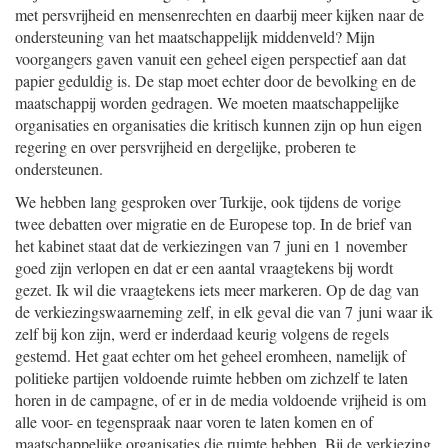
met persvrijheid en mensenrechten en daarbij meer kijken naar de
ondersteuning van het maatschappelijk middenveld? Mijn
voorgangers gaven vanuit een geheel eigen perspectief aan dat
papier geduldig is. De stap moet echter door de bevolking en de
maatschappij worden gedragen. We moeten maatschappelijke
organisaties en organisaties die kritisch kunnen zijn op hun eigen
regering en over persvrijheid en dergelijke, proberen te
ondersteunen.
We hebben lang gesproken over Turkije, ook tijdens de vorige
twee debatten over migratie en de Europese top. In de brief van
het kabinet staat dat de verkiezingen van 7 juni en 1 november
goed zijn verlopen en dat er een aantal vraagtekens bij wordt
gezet. Ik wil die vraagtekens iets meer markeren. Op de dag van
de verkiezingswaarneming zelf, in elk geval die van 7 juni waar ik
zelf bij kon zijn, werd er inderdaad keurig volgens de regels
gestemd. Het gaat echter om het geheel eromheen, namelijk of
politieke partijen voldoende ruimte hebben om zichzelf te laten
horen in de campagne, of er in de media voldoende vrijheid is om
alle voor- en tegenspraak naar voren te laten komen en of
maatschappelijke organisaties die ruimte hebben. Bij de verkiezing