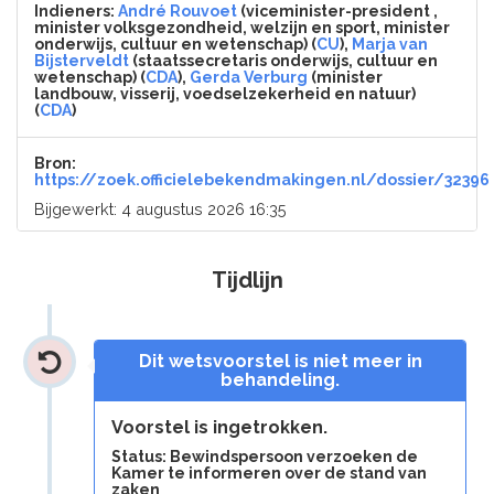
Indieners:
André Rouvoet
(viceminister-president ,
minister volksgezondheid, welzijn en sport, minister
onderwijs, cultuur en wetenschap) (
CU
),
Marja van
Bijsterveldt
(staatssecretaris onderwijs, cultuur en
wetenschap) (
CDA
),
Gerda Verburg
(minister
landbouw, visserij, voedselzekerheid en natuur)
(
CDA
)
Bron:
https://zoek.officielebekendmakingen.nl/dossier/32396
Bijgewerkt: 4 augustus 2026 16:35
Tijdlijn
Dit wetsvoorstel is niet meer in
behandeling.
Voorstel is ingetrokken.
Status: Bewindspersoon verzoeken de
Kamer te informeren over de stand van
zaken