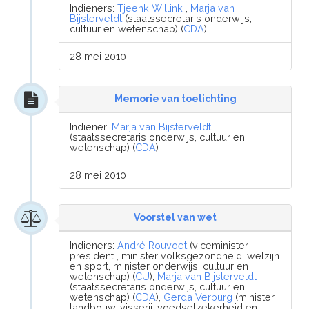
Indieners:
Tjeenk Willink
,
Marja van
Bijsterveldt
(staatssecretaris onderwijs,
cultuur en wetenschap) (
CDA
)
28 mei 2010
Memorie van toelichting
Indiener:
Marja van Bijsterveldt
(staatssecretaris onderwijs, cultuur en
wetenschap) (
CDA
)
28 mei 2010
Voorstel van wet
Indieners:
André Rouvoet
(viceminister-
president , minister volksgezondheid, welzijn
en sport, minister onderwijs, cultuur en
wetenschap) (
CU
),
Marja van Bijsterveldt
(staatssecretaris onderwijs, cultuur en
wetenschap) (
CDA
),
Gerda Verburg
(minister
landbouw, visserij, voedselzekerheid en