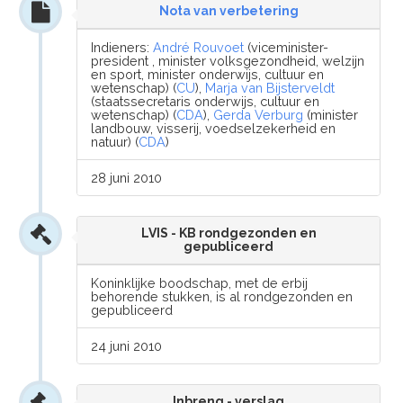
Nota van verbetering
Indieners:
André Rouvoet
(viceminister-
president , minister volksgezondheid, welzijn
en sport, minister onderwijs, cultuur en
wetenschap) (
CU
),
Marja van Bijsterveldt
(staatssecretaris onderwijs, cultuur en
wetenschap) (
CDA
),
Gerda Verburg
(minister
landbouw, visserij, voedselzekerheid en
natuur) (
CDA
)
28 juni 2010
LVIS - KB rondgezonden en
gepubliceerd
Koninklijke boodschap, met de erbij
behorende stukken, is al rondgezonden en
gepubliceerd
24 juni 2010
Inbreng - verslag