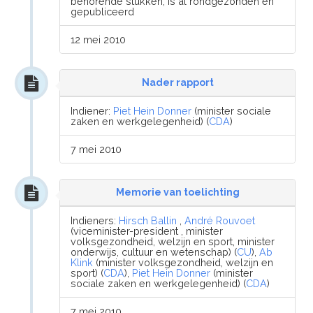
behorende stukken, is al rondgezonden en
gepubliceerd
12 mei 2010
Nader rapport
Indiener:
Piet Hein Donner
(minister sociale
zaken en werkgelegenheid) (
CDA
)
7 mei 2010
Memorie van toelichting
Indieners:
Hirsch Ballin
,
André Rouvoet
(viceminister-president , minister
volksgezondheid, welzijn en sport, minister
onderwijs, cultuur en wetenschap) (
CU
),
Ab
Klink
(minister volksgezondheid, welzijn en
sport) (
CDA
),
Piet Hein Donner
(minister
sociale zaken en werkgelegenheid) (
CDA
)
7 mei 2010