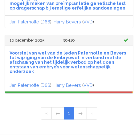
mogelijk maken van preïmplantatie genetische test
op dragerschap bij ernstige erfelijke aandoeningen
Jan Paternotte
(
D66
),
Harry Bevers
(
VVD
)
16 december 2025
36416
Voorstel van wet van de leden Paternotte en Bevers
tot wijziging van de Embryowet in verband met de
afschaffing van het tijdelijk verbod op het doen
ontstaan van embryo’s voor wetenschappelijk
onderzoek
Jan Paternotte
(
D66
),
Harry Bevers
(
VVD
)
«
←
1
→
»