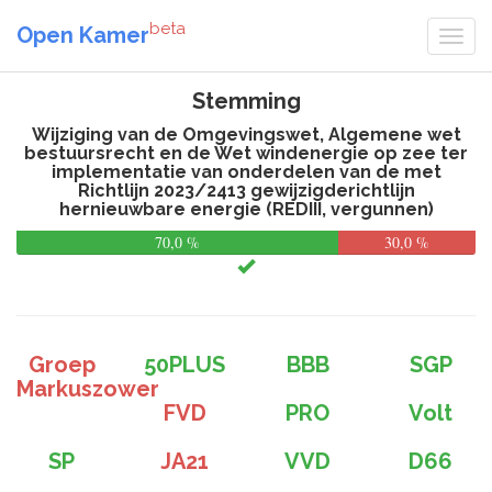
beta
Open Kamer
Stemming
Wijziging van de Omgevingswet, Algemene wet
bestuursrecht en de Wet windenergie op zee ter
implementatie van onderdelen van de met
Richtlijn 2023/2413 gewijzigderichtlijn
hernieuwbare energie (REDIII, vergunnen)
70,0 %
30,0 %
Groep
50PLUS
BBB
SGP
Markuszower
FVD
PRO
Volt
SP
JA21
VVD
D66