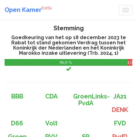
beta
Open Kamer
Stemming
Goedkeuring van het op 18 december 2023 te
Rabat tot stand gekomen Verdrag tussen het
Koninkrijk der Nederlanden en het Koninkrijk
Marokko inzake uitlevering (Trb. 2024, 1)
96,0 %
4,0
%
BBB
CDA
GroenLinks-
JA21
PvdA
DENK
D66
Volt
FVD
Groep
PVV
SP
PvdD