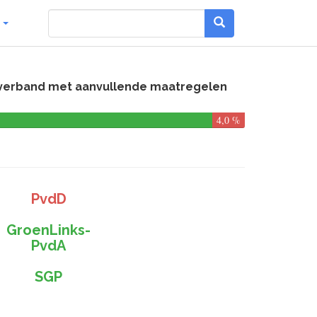
g
in verband met aanvullende maatregelen
4,0 %
PvdD
GroenLinks-
PvdA
SGP