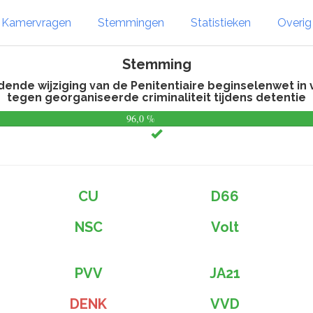
Kamervragen
Stemmingen
Statistieken
Overi
Stemming
udende wijziging van de Penitentiaire beginselenwet 
tegen georganiseerde criminaliteit tijdens detentie
96,0 %
CU
D66
NSC
Volt
PVV
JA21
DENK
VVD