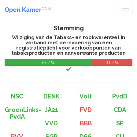
beta
Open Kamer
Stemming
Wijziging van de Tabaks- en rookwarenwet in
verband met de invoering van een
registratieplicht voor verkooppunten van
tabaksproducten en aanverwante producten
68,7 %
31,3 %
NSC
DENK
Volt
PvdD
GroenLinks-
JA21
FVD
CDA
PvdA
VVD
BBB
SP
PVV
SGP
D66
CU