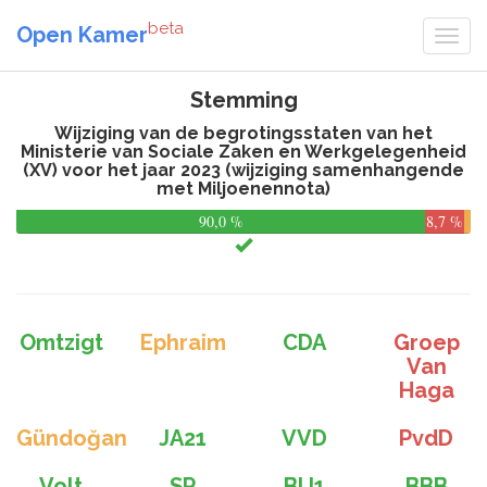
beta
Open Kamer
Stemming
Wijziging van de begrotingsstaten van het
Ministerie van Sociale Zaken en Werkgelegenheid
(XV) voor het jaar 2023 (wijziging samenhangende
met Miljoenennota)
90,0 %
8,7 %
Omtzigt
Ephraim
CDA
Groep
Van
Haga
Gündoğan
JA21
VVD
PvdD
Volt
SP
BIJ1
BBB