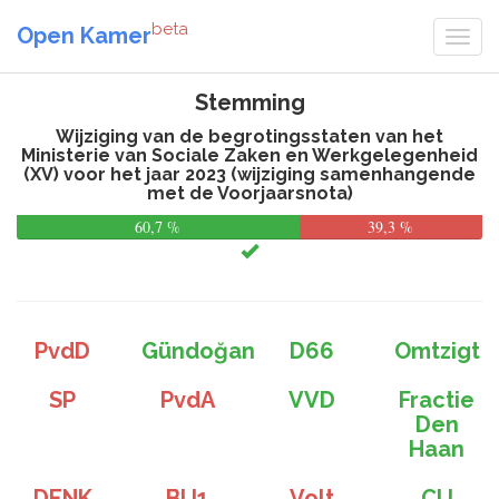
beta
Open Kamer
Stemming
Wijziging van de begrotingsstaten van het
Ministerie van Sociale Zaken en Werkgelegenheid
(XV) voor het jaar 2023 (wijziging samenhangende
met de Voorjaarsnota)
60,7 %
39,3 %
PvdD
Gündoğan
D66
Omtzigt
SP
PvdA
VVD
Fractie
Den
Haan
DENK
BIJ1
Volt
CU