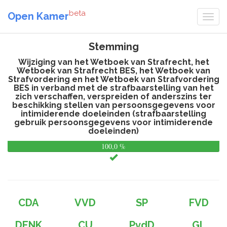
beta
Open Kamer
Stemming
Wijziging van het Wetboek van Strafrecht, het
Wetboek van Strafrecht BES, het Wetboek van
Strafvordering en het Wetboek van Strafvordering
BES in verband met de strafbaarstelling van het
zich verschaffen, verspreiden of anderszins ter
beschikking stellen van persoonsgegevens voor
intimiderende doeleinden (strafbaarstelling
gebruik persoonsgegevens voor intimiderende
doeleinden)
100,0 %
0,
%
CDA
VVD
SP
FVD
DENK
CU
PvdD
GL