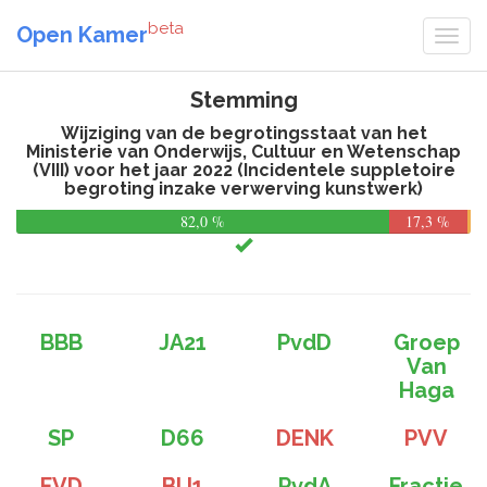
beta
Open Kamer
Stemming
Wijziging van de begrotingsstaat van het
Ministerie van Onderwijs, Cultuur en Wetenschap
(VIII) voor het jaar 2022 (Incidentele suppletoire
begroting inzake verwerving kunstwerk)
82,0 %
17,3 %
BBB
JA21
PvdD
Groep
Van
Haga
SP
D66
DENK
PVV
FVD
BIJ1
PvdA
Fractie