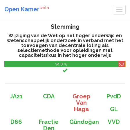
beta
Open Kamer
Stemming
Wijziging van de Wet op het hoger onderwijs en
wetenschappelijk onderzoek in verband met het
toevoegen van decentrale loting als
selectiemethode voor opleidingen met
capaciteitsfixus in het hoger onderwijs
94,0 %
5,3
%
JA21
CDA
Groep
PvdD
Van
Haga
GL
D66
Fractie
Gündoğan
VVD
Den