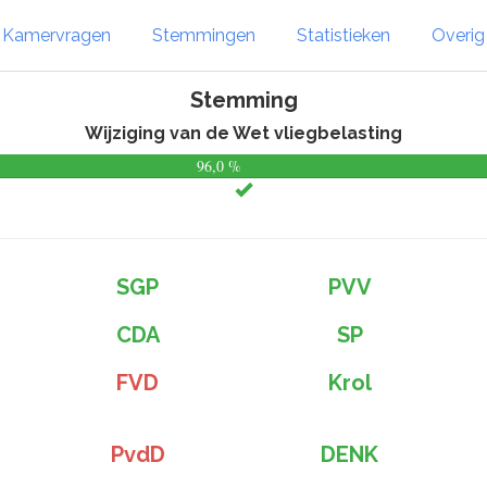
Kamervragen
Stemmingen
Statistieken
Overi
Stemming
Wijziging van de Wet vliegbelasting
96,0 %
SGP
PVV
CDA
SP
FVD
Krol
PvdD
DENK