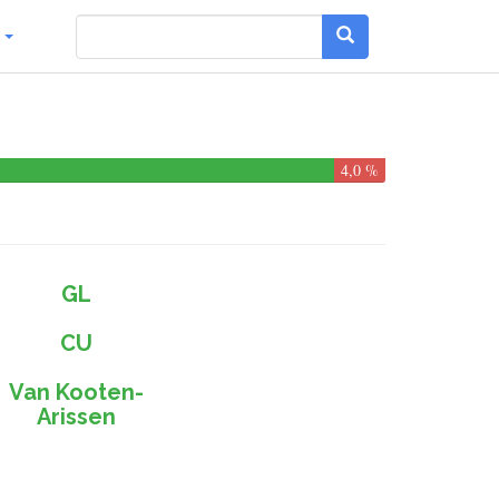
g
4,0 %
GL
CU
Van Kooten-
Arissen