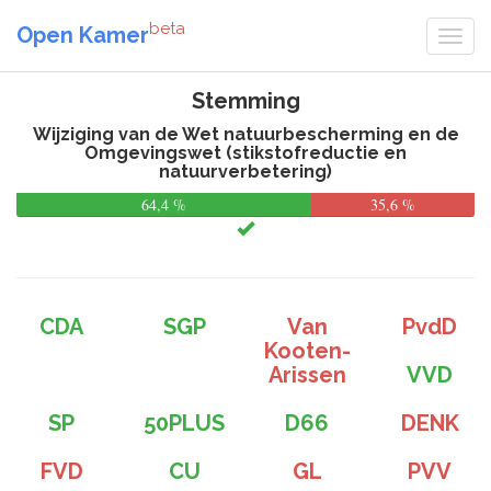
beta
Open Kamer
Stemming
Wijziging van de Wet natuurbescherming en de
Omgevingswet (stikstofreductie en
natuurverbetering)
64,4 %
35,6 %
CDA
SGP
Van
PvdD
Kooten-
Arissen
VVD
SP
50PLUS
D66
DENK
FVD
CU
GL
PVV