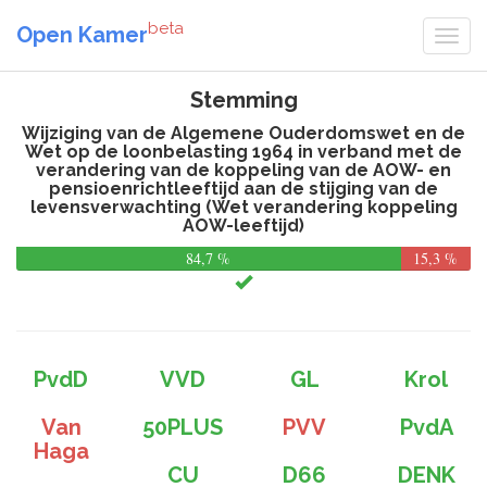
beta
Open Kamer
Stemming
Wijziging van de Algemene Ouderdomswet en de
Wet op de loonbelasting 1964 in verband met de
verandering van de koppeling van de AOW- en
pensioenrichtleeftijd aan de stijging van de
levensverwachting (Wet verandering koppeling
AOW-leeftijd)
84,7 %
15,3 %
PvdD
VVD
GL
Krol
Van
50PLUS
PVV
PvdA
Haga
CU
D66
DENK