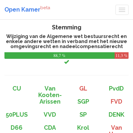
beta
Open Kamer
Stemming
Wijziging van de Algemene wet bestuursrecht en
enkele andere wetten in verband met het nieuwe
omgevingsrecht en nadeelcompensatierecht
88,7 %
11,3 %
CU
Van
GL
PvdD
Kooten-
Arissen
SGP
FVD
50PLUS
VVD
SP
DENK
D66
CDA
Krol
Van