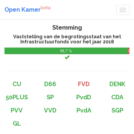
beta
Open Kamer
Stemming
Vaststelling van de begrotingsstaat van het
Infrastructuurfonds voor het jaar 2018
98,7 %
1,3
%
CU
D66
FVD
DENK
50PLUS
SP
PvdD
CDA
PVV
VVD
PvdA
SGP
GL