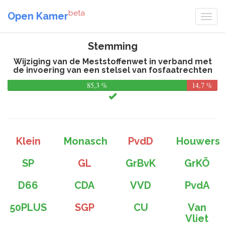
beta
Open Kamer
Stemming
Wijziging van de Meststoffenwet in verband met
de invoering van een stelsel van fosfaatrechten
85,3 %
14,7 %
Klein
Monasch
PvdD
Houwers
SP
GL
GrBvK
GrKÖ
D66
CDA
VVD
PvdA
50PLUS
SGP
CU
Van
Vliet