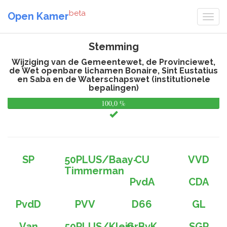
beta
Open Kamer
Stemming
Wijziging van de Gemeentewet, de Provinciewet,
de Wet openbare lichamen Bonaire, Sint Eustatius
en Saba en de Waterschapswet (institutionele
bepalingen)
100,0 %
0,
%
SP
50PLUS/Baay-
CU
VVD
Timmerman
PvdA
CDA
PvdD
PVV
D66
GL
Van
50PLUS/Klein
GrBvK
SGP