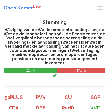
beta
Open Kamer
Stemming
Wijziging van de Wet inkomstenbelasting 2001, de
Wet op de loonbelasting 1964, de Pensioenwet, de
Wet verplichte beroepspensioenregeling en de
Invoerings- en aanpassingswet Pensioenwet in
verband met de aanpassing van het fiscale kader
voor oudedagsvoorzieningen (Wet verlaging
maximumopbouw- en premiepercentages
pensioen en maximering pensioengevend
inkomen)
52,7 %
47,3 %
50PLUS
PVV
CU
SGP
CDA
D66
PvdD
VVD